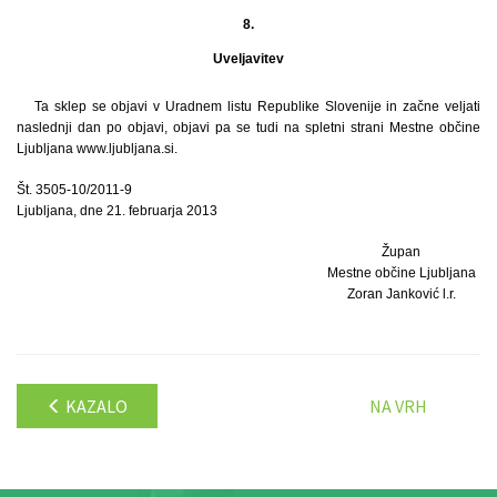
8.
Uveljavitev
Ta sklep se objavi v Uradnem listu Republike Slovenije in začne veljati
naslednji dan po objavi, objavi pa se tudi na spletni strani Mestne občine
Ljubljana www.ljubljana.si.
Št. 3505-10/2011-9
Ljubljana, dne 21. februarja 2013
Župan
Mestne občine Ljubljana
Zoran Janković l.r.
KAZALO
NA VRH