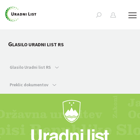
G
LASILO URADNI LIST RS
Glasilo Uradni list RS
Preklic dokumentov