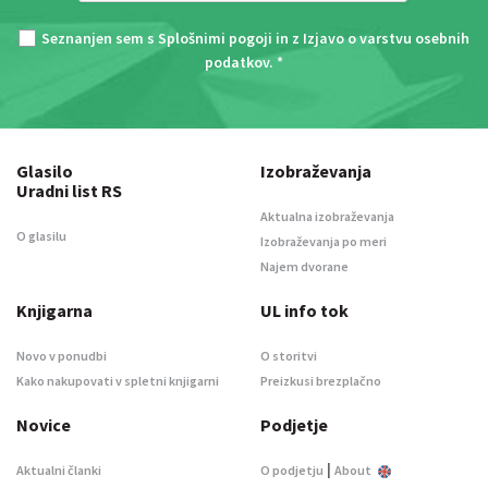
Seznanjen sem s
Splošnimi pogoji
in z
Izjavo o varstvu osebnih
podatkov
. *
Glasilo
Izobraževanja
Uradni list RS
Aktualna izobraževanja
O glasilu
Izobraževanja po meri
Najem dvorane
Knjigarna
UL info tok
Novo v ponudbi
O storitvi
Kako nakupovati v spletni knjigarni
Preizkusi brezplačno
Novice
Podjetje
|
Aktualni članki
O podjetju
About