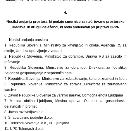
4.
Nosilci urejanja prostora, ki podajo smernice za načrtovane prostorske
ureditve, in drugi udeleženci, ki bodo sodelovali pri pripravi OPPN
Nosilci urejanja prostora:
1. Republika Slovenija, Ministrstvo za kmetijstvo in okolje, Agencija RS za
okolje, Urad za upravljanje z vodami
2. Republika Slovenija, Ministrstvo za obrambo, Uprava RS za zaščito in
reševanje
3. Republika Slovenija, Ministrstvo za obrambo, Direktorat za logistiko,
Sektor za gospodarjenje z nepremičninami
4. Republika Slovenija, Ministrstvo za izobraževanje, kulturo, znanost in šport
5. Republika Slovenija, Ministrstvo za zdravje, Direktorat za zdravstveno
varstvo
6. Zavod Republike Slovenije za varstvo narave, Območna enota Ljubljana
7. Mestna občina Ljubljana, Mestna uprava, Oddelek za gospodarske
dejavnosti in promet
8. Javna razsvetljava d.d.
9. Snaga Javno podjetje d.o.o.
10. Telekom Slovenije, d.d., PE Ljubljana
11. UPC Telemach d.o.o.