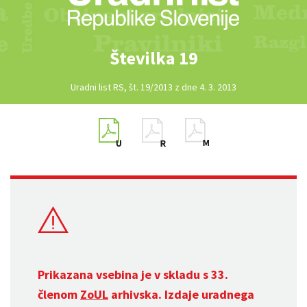
Številka 19
Uradni list RS, št. 19/2013 z dne 4. 3. 2013
Prikazana vsebina je v skladu s 33.
členom
ZoUL
arhivska. Izdaje uradnega