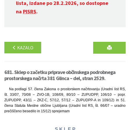
lista, izdane po 28.2.2026, so dostopne
na
PISRS
.
KAZALO
681. Sklep o začetku priprave občinskega podrobnega
prostorskega načrta 381 Glinca – del, stran 2529.
Na podlagi 57. člena Zakona o prostorskem načrtovanju (Uradni list RS,
št. 33/07, 70/08 – ZVO-1B, 108/09, 80/10 – ZUPUDPP, 106/10 – popr.
ZUPUDPP, 43/11 – ZKZ-C, 57/12, 57/12 – ZUPUDPP-A in 109/12) in 51.
člena Statuta Mestne občine Ljubljana (Uradni list RS, št. 66/07 – uradno
prečiščeno besedilo in 15/12) sprejemam
S K L E P