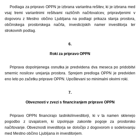
Podlaga za pripravo OPPN je izbrana variantna rešitev, ki je izbrana med
vsaj tremi variantnimi rešitvami različnih načrtovalcev, pripravljenimi v
dogovoru z Mestno občino Ljubljana na podlagi prikaza stanja prostora,
občinskega prostorskega načrta, investicijskih namer investitorja ter
strokovnih podlag.
6.
Roki za pripravo OPPN
Priprava dopolnjenega osnutka je predvidena dva meseca po pridobitvi
smernic nosilcev urejanja prostora. Sprejem predloga OPPN je predviden
eno leto po začetku priprave OPPN. Upoštevani so minimalni okvirni roki.
7.
Obveznosti v zvezi s financiranjem priprave OPPN
Pripravo OPPN financirajo lastniki/investitorji, ki v ta namen sklenejo
pogodbo z izvajalcem, ki izpolnjuje zakonite pogoje za prostorsko
načrtovanje. Obveznosti investitorja se določijo z dogovorom o sodelovanju
med Mestno občino Ljubljana in investitorjem.