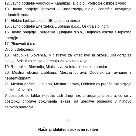
12. Javno podjetje Vodovod – Kanalizacija, d.o.o., Področje oskrbe z vodo
13. Javno podjetje Vodovod – Kanalizacija, d.o.o., Področje odvajanja
odpadnih voda
14. Elektro Ljubljana d.d., DE Ljubljana mesto
15. Javno podjetje Energetika Ljubljana d.o.o., Oskrba s plinom
16. Javno podjetje Energetika Ljubljana d.o.o., Daljinska oskrba s toplotno
energijo
17. Plinovodi d.o.o.
Drugi udeleženci:
18. Republika Slovenija, Ministrstvo za kmetijstvo in okolje, Direktorat za
okolje, Sektor za celovito presojo vplivov na okolje
19. Republika Slovenija, Ministrstvo za infrastrukturo in prostor
20. Mestna občina Ljubljana, Mestna uprava, Oddelek za ravnanje z
nepremičninami
21. Mestna občina Ljubljana, Mestna uprava, Oddelek za predšolsko vzgojo
in izobraževanje.
V postopek se lahko vključijo tudi drugi nosilci urejanja prostora, če se v
postopku priprave dokumenta izkaže, da ureditve posegajo v njihovo
delovno področje.
5.
Način pridobitve strokovne rešitve