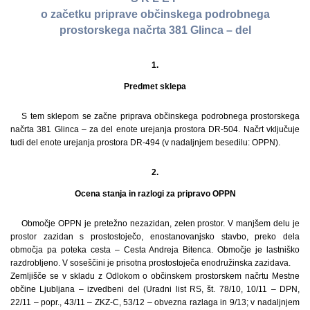
o začetku priprave občinskega podrobnega
prostorskega načrta 381 Glinca – del
1.
Predmet sklepa
S tem sklepom se začne priprava občinskega podrobnega prostorskega
načrta 381 Glinca – za del enote urejanja prostora DR-504. Načrt vključuje
tudi del enote urejanja prostora DR-494 (v nadaljnjem besedilu: OPPN).
2.
Ocena stanja in razlogi za pripravo OPPN
Območje OPPN je pretežno nezazidan, zelen prostor. V manjšem delu je
prostor zazidan s prostostoječo, enostanovanjsko stavbo, preko dela
območja pa poteka cesta – Cesta Andreja Bitenca. Območje je lastniško
razdrobljeno. V soseščini je prisotna prostostoječa enodružinska zazidava.
Zemljišče se v skladu z Odlokom o občinskem prostorskem načrtu Mestne
občine Ljubljana – izvedbeni del (Uradni list RS, št. 78/10, 10/11 – DPN,
22/11 – popr., 43/11 – ZKZ-C, 53/12 – obvezna razlaga in 9/13; v nadaljnjem