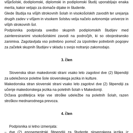
višješolski, dodiplomski, diplomski in podiplomski študij uporabljajo enaka
merila, kakor veljajo za domače dijake in študente.
Glede študija na višjih strokovnih šolah in visokošolskih zavodih ter urejanja
drugih zadev v višjem in visokem šolstvu velja načelo avtonomije univerze in
višjih strokovnih šol.
Podpisnika podpirata uvedbo skupnih podiplomskih študijev med
zainteresiranimi visokošolskimi zavodi na področjih, ki so obojestransko
zanimiva. Zagotavljata vso potrebno pomoč za izpolnitev potrebnih pogojev
za začetek skupnih študijev v skladu s svojo notranjo zakonodajo.
3. člen
Slovenska stran makedonski strani vsako leto zagotovi dve (2) štipendiji
za udeležence poletne šole slovenskega jezika in kulture.
Makedonska stran slovenski strani vsako leto zagotovi dve (2) štipendiji za
učenje makedonskega jezika na poletnih šolah v Makedoniji.
Država gostiteljica krije vse stroške udeležbe na poletnih šolah, razen
stroškov mednarodnega prevoza.
4. člen
Podpisnika si letno izmenjata:
– dve (2) enosemestrski štipendiji za študente slovenskega jezika iz