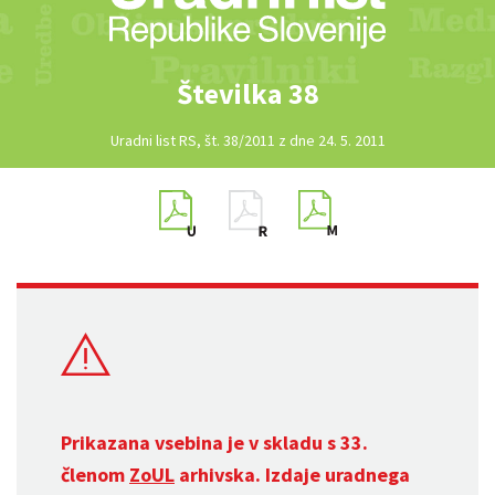
Številka 38
Uradni list RS, št. 38/2011 z dne 24. 5. 2011
Prikazana vsebina je v skladu s 33.
členom
ZoUL
arhivska. Izdaje uradnega