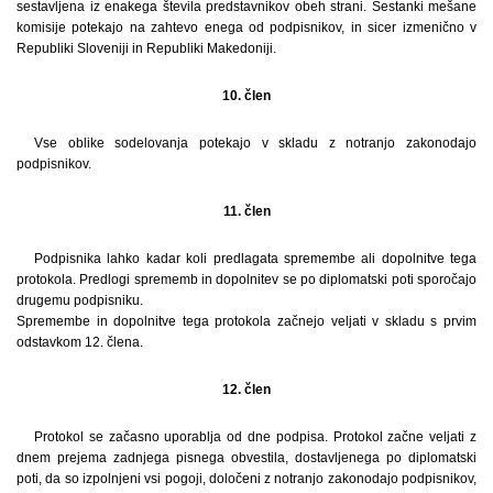
sestavljena iz enakega števila predstavnikov obeh strani. Sestanki mešane
komisije potekajo na zahtevo enega od podpisnikov, in sicer izmenično v
Republiki Sloveniji in Republiki Makedoniji.
10. člen
Vse oblike sodelovanja potekajo v skladu z notranjo zakonodajo
podpisnikov.
11. člen
Podpisnika lahko kadar koli predlagata spremembe ali dopolnitve tega
protokola. Predlogi sprememb in dopolnitev se po diplomatski poti sporočajo
drugemu podpisniku.
Spremembe in dopolnitve tega protokola začnejo veljati v skladu s prvim
odstavkom 12. člena.
12. člen
Protokol se začasno uporablja od dne podpisa. Protokol začne veljati z
dnem prejema zadnjega pisnega obvestila, dostavljenega po diplomatski
poti, da so izpolnjeni vsi pogoji, določeni z notranjo zakonodajo podpisnikov,