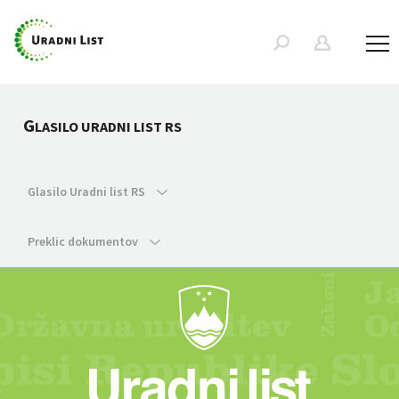
G
LASILO URADNI LIST RS
Glasilo Uradni list RS
Preklic dokumentov