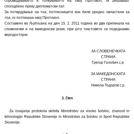
спроведувањето и толкувањето на овој Протокол, ги решаваат
спогодбено преку дипломатски пат.
За потврдување на тоа, потписниците кои биле уредно овластени за
тоа, го потпишаа овој Протокол.
Составено во Љубљана на ден 15. 2. 2011 година во два оригинала на
словенечки и на македонски јазик, при што текстовите се подеднакво
веродостојни.
ЗА СЛОВЕНЕЧКАТА
СТРАНА
Грегор Голобич c.p.
ЗА МАКЕДОНСКАТА
СТРАНА
Никола Тодоров c.p.
3. člen
Za izvajanje protokola skrbita Ministrstvo za visoko šolstvo, znanost in
tehnologijo Republike Slovenije in Ministrstvo za šolstvo in šport Republike
Slovenije.