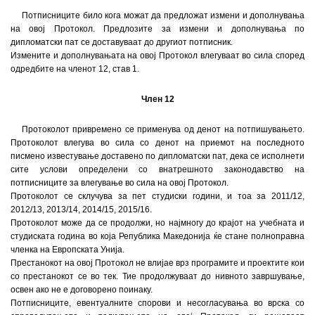
Потписниците било кога можат да предложат измени и дополнувања
на овој Протокол. Предлозите за измени и дополнувања по
дипломатски пат се доставуваат до другиот потписник.
Измените и дополнувањата на овој Протокол влегуваат во сила според
одредбите на членот 12, став 1.
Член 12
Протоколот привремено се применува од денот на потпишувањето.
Протоколот влегува во сила со денот на приемот на последното
писмено известување доставено по дипломатски пат, дека се исполнети
сите услови определени со внатрешното законодавство на
потписниците за влегување во сила на овој Протокол.
Протоколот се склучува за пет студиски години, и тоа за 2011/12,
2012/13, 2013/14, 2014/15, 2015/16.
Протоколот може да се продолжи, но најмногу до крајот на учебната и
студиската година во која Република Македонија ќе стане полноправна
членка на Европската Унија.
Престанокот на овој Протокол не влијае врз програмите и проектите кои
со престанокот се во тек. Тие продолжуваат до нивното завршување,
освен ако не е договорено поинаку.
Потписниците, евентуалните спорови и несогласувања во врска со