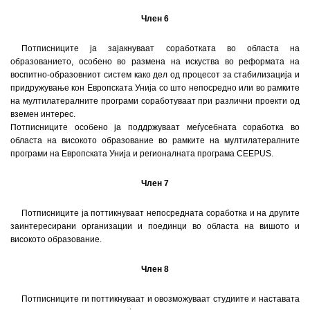
Член 6
Потписниците ја зајакнуваат соработката во областа на
образованието, особено во размена на искуства во реформата на
воспитно-образовниот систем како дел од процесот за стабилизација и
придружување кон Европската Унија со што непосредно или во рамките
на мултилатералните програми соработуваат при различни проекти од
вземен интерес.
Потписниците особено ја поддржуваат меѓусебната соработка во
областа на високото образование во рамките на мултилатералните
програми на Европската Унија и регионалната програма CEEPUS.
Член 7
Потписниците ја поттикнуваат непосредната соработка и на другите
заинтересирани организации и поединци во областа на вишото и
високото образование.
Член 8
Потписниците ги поттикнуваат и овозможуваат студиите и наставата