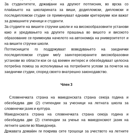
За студентитете, државјани на другиот потписник, во врска со
плаќањето на школарината за виши, додипломски, дипломски и
последипломски студии се применуваат еднакви критериуми кои важат
за домашните ученици и студенти.
За студиите на вишите стручни школи и на високообразовните установи
како и уредувањето на другите прашања во вишото и високото
образование се применува начелото на автономија на универзитетот и
на вишите стручни школи.
Потписниците го поддржуваат воведувањето на заеднички
последипломски студии меѓу заинтересираните високобразовни
установи во области кои се од вземен интерес и обезбедуваат целосна
потребна помош за исполнување на потребните услови за почеток на
заеднички студии, според своето внатрешно законодавство.
Член 3
Словенечката страна на македонската страна секоја година и
обезбедува две (2) стипендии за учесници на летната школа за
словенечки јазик и култура.
Македонската страна на словенечката страна секоја година и
обезбедува две (2) стипендии за учење на македонскиот јазик на
летните школи во Македонија.
Државата домаќин ги покрива сите трошоци за учеството на летните