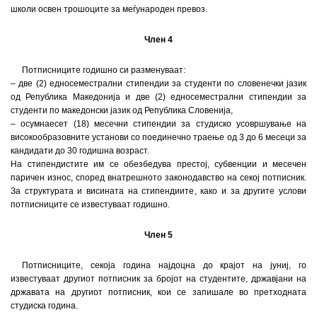
школи освен трошоците за меѓународен превоз.
Член 4
Потписниците годишно си разменуваат:
– две (2) едносеместрални стипендии за студенти по словенечки јазик
од Република Македонија и две (2) едносеместрални стипендии за
студенти по македонски јазик од Република Словенија,
– осумнаесет (18) месечни стипендии за студиско усовршување на
високообразовните установи со поединечно траење од 3 до 6 месеци за
кандидати до 30 годишна возраст.
На стипендистите им се обезбедува престој, субвенции и месечен
паричен износ, според внатрешното законодавство на секој потписник.
За структурата и висината на стипендиите, како и за другите услови
потписниците се известуваат годишно.
Член 5
Потписниците, секоја година најдоцна до крајот на јуниј, го
известуваат другиот потписник за бројот на студентите, државјани на
државата на другиот потписник, кои се запишале во претходната
студиска година.