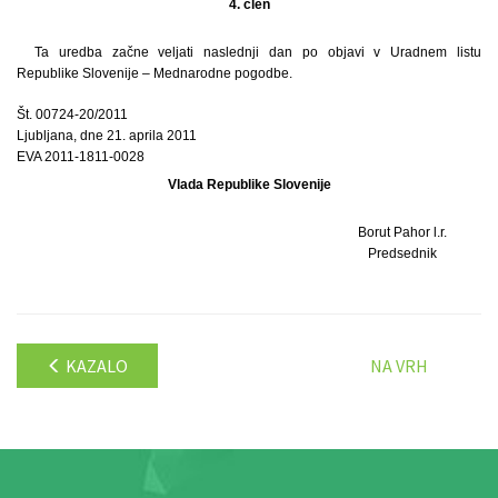
4. člen
Ta uredba začne veljati naslednji dan po objavi v Uradnem listu
Republike Slovenije – Mednarodne pogodbe.
Št. 00724-20/2011
Ljubljana, dne 21. aprila 2011
EVA 2011-1811-0028
Vlada Republike Slovenije
Borut Pahor l.r.
Predsednik
KAZALO
NA VRH