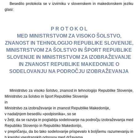
Besedilo protokola se v izvirniku v slovenskem in makedonskem jeziku
glasi:
P R O T O K O L
MED MINISTRSTVOM ZA VISOKO ŠOLSTVO,
ZNANOST IN TEHNOLOGIJO REPUBLIKE SLOVENIJE,
MINISTRSTVOM ZA ŠOLSTVO IN ŠPORT REPUBLIKE
SLOVENIJE IN MINISTRSTVOM ZA IZOBRAŽEVANJE
IN ZNANOST REPUBLIKE MAKEDONIJE O
SODELOVANJU NA PODROČJU IZOBRAŽEVANJA
Ministrstvo za visoko šolstvo, znanost in tehnologijo Republike Slovenije,
Ministrstvo za šolstvo in šport Republike Slovenije
in
Ministrstvo za izobraževanje in znanost Republike Makedonije,
v nadaljnjem besedilu »podpisnika«, so se
v želji, da se razvija in poglablja sodelovanje na področju izobraževanja med
Republiko Slovenijo in Republiko Makedonijo,
v prepričanju, da bo tako sodelovanje prispevalo k boljšemu razumevanju in
h krepitvi vsestranskih odnosov med državama,