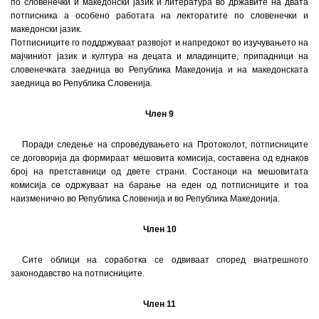
по словенечки и македонски јазик и литература во државите на двата
потписника a oсобено работaтa на лекторатите по словенечки и
македонски јазик.
Потписниците го поддржуваат развојот и напредокот во изучувањето на
мајчиниот јазик и култура на децата и младинците, припадници на
словенечката заедница во Република Македонија и на македонската
заедница во Република Словенија.
Член 9
Поради следење на спроведувањето на Протоколот, потписниците
се договорија да формираат мешовита комисија, составена од еднаков
број на претставници од двете страни. Состаноци на мешовитата
комисија се одржуваат на барање на еден од потписниците и тоа
наизменично во Република Словенија и во Република Македонија.
Член 10
Сите облици на соработка се одвиваат според внатрешното
законодавство на потписниците.
Член 11