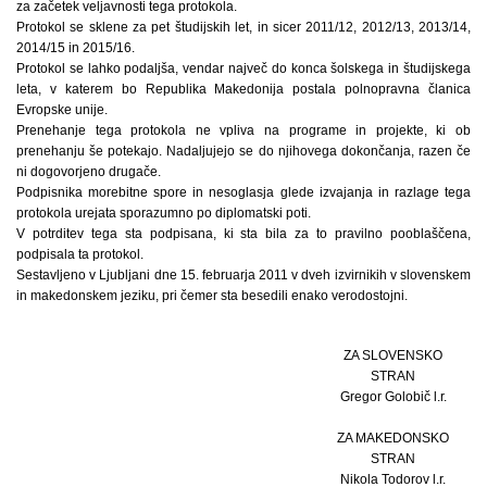
za začetek veljavnosti tega protokola.
Protokol se sklene za pet študijskih let, in sicer 2011/12, 2012/13, 2013/14,
2014/15 in 2015/16.
Protokol se lahko podaljša, vendar največ do konca šolskega in študijskega
leta, v katerem bo Republika Makedonija postala polnopravna članica
Evropske unije.
Prenehanje tega protokola ne vpliva na programe in projekte, ki ob
prenehanju še potekajo. Nadaljujejo se do njihovega dokončanja, razen če
ni dogovorjeno drugače.
Podpisnika morebitne spore in nesoglasja glede izvajanja in razlage tega
protokola urejata sporazumno po diplomatski poti.
V potrditev tega sta podpisana, ki sta bila za to pravilno pooblaščena,
podpisala ta protokol.
Sestavljeno v Ljubljani dne 15. februarja 2011 v dveh izvirnikih v slovenskem
in makedonskem jeziku, pri čemer sta besedili enako verodostojni.
ZA SLOVENSKO
STRAN
Gregor Golobič l.r.
ZA MAKEDONSKO
STRAN
Nikola Todorov l.r.