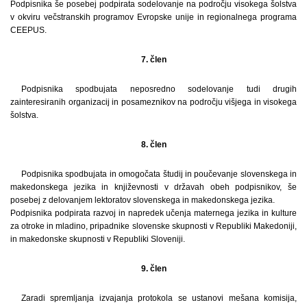
Podpisnika še posebej podpirata sodelovanje na področju visokega šolstva
v okviru večstranskih programov Evropske unije in regionalnega programa
CEEPUS.
7. člen
Podpisnika spodbujata neposredno sodelovanje tudi drugih
zainteresiranih organizacij in posameznikov na področju višjega in visokega
šolstva.
8. člen
Podpisnika spodbujata in omogočata študij in poučevanje slovenskega in
makedonskega jezika in književnosti v državah obeh podpisnikov, še
posebej z delovanjem lektoratov slovenskega in makedonskega jezika.
Podpisnika podpirata razvoj in napredek učenja maternega jezika in kulture
za otroke in mladino, pripadnike slovenske skupnosti v Republiki Makedoniji,
in makedonske skupnosti v Republiki Sloveniji.
9. člen
Zaradi spremljanja izvajanja protokola se ustanovi mešana komisija,