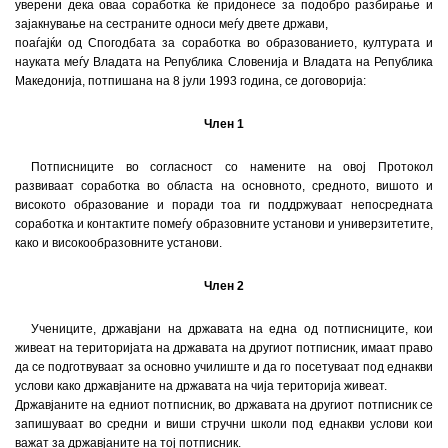
уверени дека оваа соработка ќе придонесе за подобро разбирање и
зајакнување на сестраните односи меѓу двете држави,
поаѓајќи од Спогодбата за соработка во образованието, културата и
науката меѓу Владата на Република Словенија и Владата на Република
Македонија, потпишана на 8 јули 1993 година, се договорија:
Член 1
Потписниците во согласност со намените на овој Протокол
развиваат соработка во областа на основното, средното, вишото и
високото образование и поради тоа ги поддржуваат непосредната
соработка и контактите помеѓу образовните установи и универзитетите,
како и високообразовните установи.
Член 2
Учениците, државјани на државата на една од потписниците, кои
живеат на територијата на државата на другиот потписник, имаат право
да се подготвуваат за основно училиште и да го посетуваат под еднакви
услови како државјаните на државата на чија територија живеат.
Државјаните на едниот потписник, во државата на другиот потписник се
запишуваат во средни и виши стручни школи под еднакви услови кои
важат за државјаните на тој потписник.