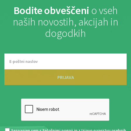
Bodite obveščeni
o vseh
naših novostih, akcijah in
dogodkih
PRIJAVA
Seznanjen sem s
Splošnimi pogoji
in z
Izjavo o varstvu osebnih