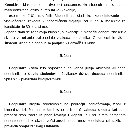
Republike Makedonije in dve (2) enosemestrski štipendiji za študente
makedonskega jezika iz Republike Slovenije,
– osemnajst (18) mesečnih štipendij za študijsko izpopolnjevanje na
visokošolskih zavodih v posamičnem trajanju od 3 do 6 mesecev za
kandidate do 30. leta starosti.
Štipendistom se zagotovijo bivanje, subvencije in mesečni denarni znesek v
skladu z notranjo zakonodajo vsakega podpisnika. O strukturi in višini
štipendij ter drugih pogojih se podpisnika obveščata letno.
5. člen
Podpisnika vsako leto najpozneje do konca junija obvestita drugega
podpisnika o številu študentov, državljanov države drugega podpisnika,
vpisanih v preteklem študijskem letu.
6. člen
Podpisnika krepita sodelovanje na področju izobraževanja, zlasti z
izmenjavo izkušenj pri reformi vzgojno-izobraževalnega sistema kot dela
procesa stabilizacije in pridruževanja Evropski uniji ter s tem namenom
neposredno ali v okviru večstranskih programov sodelujeta pri različnih
projektih obojestranskega interesa.