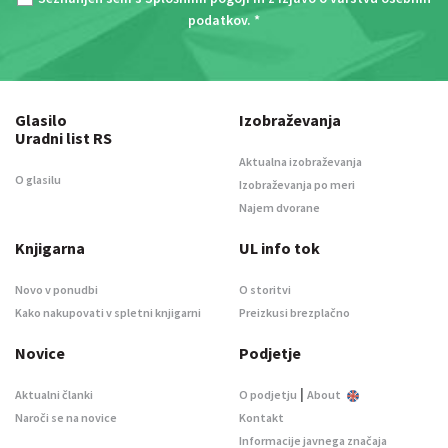
podatkov
. *
Glasilo
Izobraževanja
Uradni list RS
Aktualna izobraževanja
O glasilu
Izobraževanja po meri
Najem dvorane
Knjigarna
UL info tok
Novo v ponudbi
O storitvi
Kako nakupovati v spletni knjigarni
Preizkusi brezplačno
Novice
Podjetje
|
Aktualni članki
O podjetju
About
Naroči se na novice
Kontakt
Informacije javnega značaja