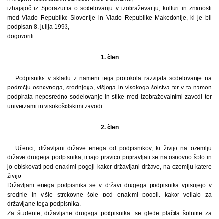
izhajajoč iz Sporazuma o sodelovanju v izobraževanju, kulturi in znanosti
med Vlado Republike Slovenije in Vlado Republike Makedonije, ki je bil
podpisan 8. julija 1993,
dogovorili:
1. člen
Podpisnika v skladu z nameni tega protokola razvijata sodelovanje na
področju osnovnega, srednjega, višjega in visokega šolstva ter v ta namen
podpirata neposredno sodelovanje in stike med izobraževalnimi zavodi ter
univerzami in visokošolskimi zavodi.
2. člen
Učenci, državljani države enega od podpisnikov, ki živijo na ozemlju
države drugega podpisnika, imajo pravico pripravljati se na osnovno šolo in
jo obiskovati pod enakimi pogoji kakor državljani države, na ozemlju katere
živijo.
Državljani enega podpisnika se v državi drugega podpisnika vpisujejo v
srednje in višje strokovne šole pod enakimi pogoji, kakor veljajo za
državljane tega podpisnika.
Za študente, državljane drugega podpisnika, se glede plačila šolnine za