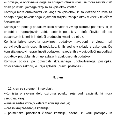
»Komisija, ki obravnava vloge za sprejem otrok v vrtec, se mora sestati v 20
dneh po izteku javnega razpisa za vpis otrok v vrtec.
Komisija mora obravnavati vse vloge za vpis otrok, ki so vložene do roka za
oddajo prijav, navedenega v javnem razpisu za vpis otrok v vrtec v tekočem
šolskem letu.
Komisija na podlagi podatkov, ki so navedeni v vlogi oziroma podatkov, ki jih
pridobi pri upravljavcih zbirk osebnih podatkov, določi število točk po
posameznih kriterijih in določi prednostni vrstni red otrok.
Komisija lahko preverja pravilnost podatkov, navedenih v vlogah, pri
upravljavcih zbirk osebnih podatkov, ki jih vodijo v skladu z zakonom. Če
komisija ugotovi nepravilnosti podatkov, navedenih v vlogi, odloči na podlagi
podatkov, pridobljenih pri upravljavcih zbirk osebnih podatkov.
Komisija odloča po določbah skrajšanega ugotovitvenega postopka,
določenem v zakonu, ki ureja splošni upravni postopek.«
8. člen
12. člen se spremeni in se glasi:
»Komisija o svojem delu oziroma poteku seje vodi zapisnik, ki mora
vsebovati vsaj:
– ime in sedež vrtca, v katerem komisija deluje;
– čas in kraj zasedanja komisije;
– poimenska prisotnost članov komisije, osebe, ki vodi postopek in