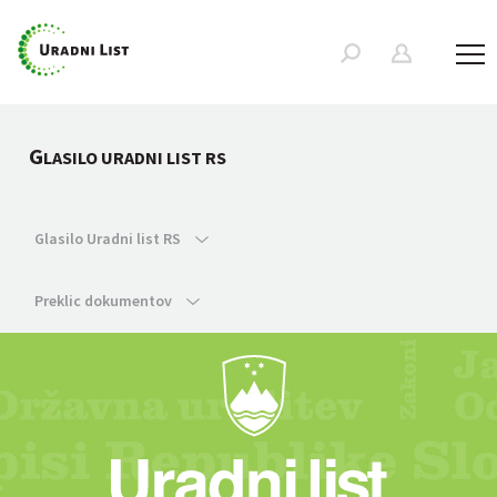
G
LASILO URADNI LIST RS
Glasilo Uradni list RS
Preklic dokumentov