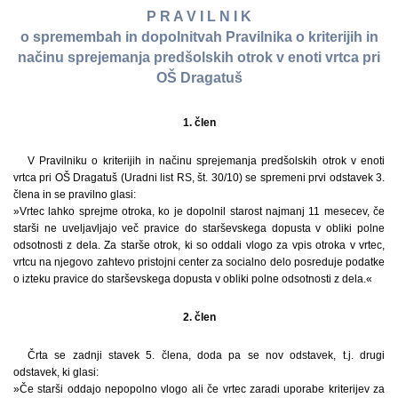
P R A V I L N I K
o spremembah in dopolnitvah Pravilnika o kriterijih in
načinu sprejemanja predšolskih otrok v enoti vrtca pri
OŠ Dragatuš
1. člen
V Pravilniku o kriterijih in načinu sprejemanja predšolskih otrok v enoti
vrtca pri OŠ Dragatuš (Uradni list RS, št. 30/10) se spremeni prvi odstavek 3.
člena in se pravilno glasi:
»Vrtec lahko sprejme otroka, ko je dopolnil starost najmanj 11 mesecev, če
starši ne uveljavljajo več pravice do starševskega dopusta v obliki polne
odsotnosti z dela. Za starše otrok, ki so oddali vlogo za vpis otroka v vrtec,
vrtcu na njegovo zahtevo pristojni center za socialno delo posreduje podatke
o izteku pravice do starševskega dopusta v obliki polne odsotnosti z dela.«
2. člen
Črta se zadnji stavek 5. člena, doda pa se nov odstavek, t.j. drugi
odstavek, ki glasi:
»Če starši oddajo nepopolno vlogo ali če vrtec zaradi uporabe kriterijev za