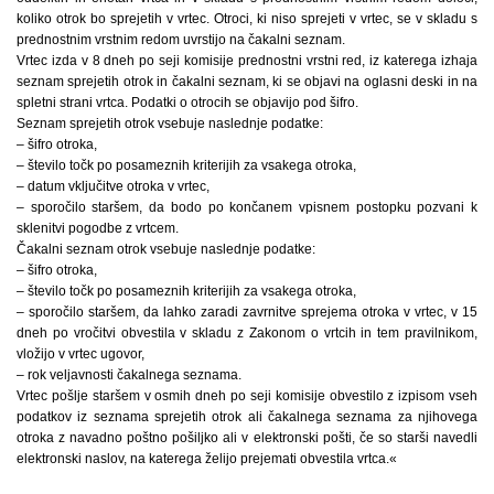
koliko otrok bo sprejetih v vrtec. Otroci, ki niso sprejeti v vrtec, se v skladu s
prednostnim vrstnim redom uvrstijo na čakalni seznam.
Vrtec izda v 8 dneh po seji komisije prednostni vrstni red, iz katerega izhaja
seznam sprejetih otrok in čakalni seznam, ki se objavi na oglasni deski in na
spletni strani vrtca. Podatki o otrocih se objavijo pod šifro.
Seznam sprejetih otrok vsebuje naslednje podatke:
– šifro otroka,
– število točk po posameznih kriterijih za vsakega otroka,
– datum vključitve otroka v vrtec,
– sporočilo staršem, da bodo po končanem vpisnem postopku pozvani k
sklenitvi pogodbe z vrtcem.
Čakalni seznam otrok vsebuje naslednje podatke:
– šifro otroka,
– število točk po posameznih kriterijih za vsakega otroka,
– sporočilo staršem, da lahko zaradi zavrnitve sprejema otroka v vrtec, v 15
dneh po vročitvi obvestila v skladu z Zakonom o vrtcih in tem pravilnikom,
vložijo v vrtec ugovor,
– rok veljavnosti čakalnega seznama.
Vrtec pošlje staršem v osmih dneh po seji komisije obvestilo z izpisom vseh
podatkov iz seznama sprejetih otrok ali čakalnega seznama za njihovega
otroka z navadno poštno pošiljko ali v elektronski pošti, če so starši navedli
elektronski naslov, na katerega želijo prejemati obvestila vrtca.«