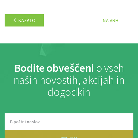
KAZALO
NA VRH
Bodite obveščeni
o vseh
naših novostih, akcijah in
dogodkih