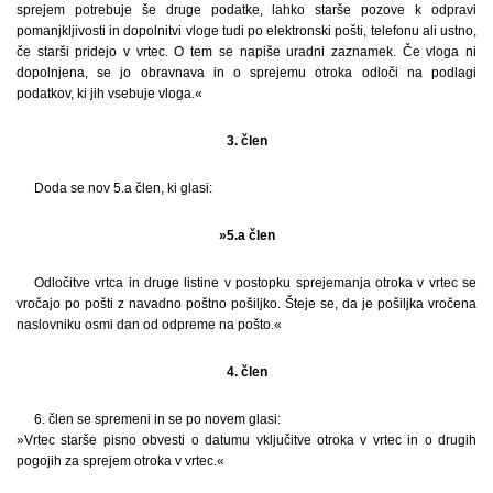
sprejem potrebuje še druge podatke, lahko starše pozove k odpravi
pomanjkljivosti in dopolnitvi vloge tudi po elektronski pošti, telefonu ali ustno,
če starši pridejo v vrtec. O tem se napiše uradni zaznamek. Če vloga ni
dopolnjena, se jo obravnava in o sprejemu otroka odloči na podlagi
podatkov, ki jih vsebuje vloga.«
3. člen
Doda se nov 5.a člen, ki glasi:
»5.a člen
Odločitve vrtca in druge listine v postopku sprejemanja otroka v vrtec se
vročajo po pošti z navadno poštno pošiljko. Šteje se, da je pošiljka vročena
naslovniku osmi dan od odpreme na pošto.«
4. člen
6. člen se spremeni in se po novem glasi:
»Vrtec starše pisno obvesti o datumu vključitve otroka v vrtec in o drugih
pogojih za sprejem otroka v vrtec.«