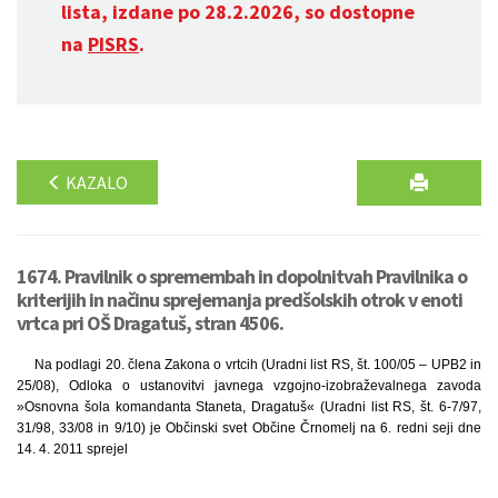
lista, izdane po 28.2.2026, so dostopne
na
PISRS
.
KAZALO
1674. Pravilnik o spremembah in dopolnitvah Pravilnika o
kriterijih in načinu sprejemanja predšolskih otrok v enoti
vrtca pri OŠ Dragatuš, stran 4506.
Na podlagi 20. člena Zakona o vrtcih (Uradni list RS, št. 100/05 – UPB2 in
25/08), Odloka o ustanovitvi javnega vzgojno-izobraževalnega zavoda
»Osnovna šola komandanta Staneta, Dragatuš« (Uradni list RS, št. 6-7/97,
31/98, 33/08 in 9/10) je Občinski svet Občine Črnomelj na 6. redni seji dne
14. 4. 2011 sprejel