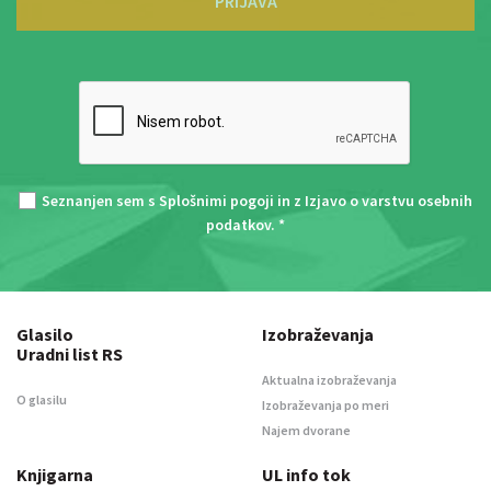
PRIJAVA
Seznanjen sem s
Splošnimi pogoji
in z
Izjavo o varstvu osebnih
podatkov
. *
Glasilo
Izobraževanja
Uradni list RS
Aktualna izobraževanja
O glasilu
Izobraževanja po meri
Najem dvorane
Knjigarna
UL info tok