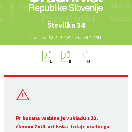
Številka 34
Uradni list RS, št. 34/2011 z dne 6. 5. 2011
Prikazana vsebina je v skladu s 33.
členom
ZoUL
arhivska. Izdaje uradnega