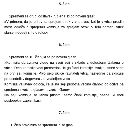
5. člen
Spremeni se drugi odstavek 7. člena, ki po novem glasi:
»V primeru, da je prijav za sprejem otrok v vrtec več, kot je v vrtcu prostih
mest, odloča o sprejemu komisija za sprejem otrok. V tem primeru vrtec
staršem dodeli šifro otroka.«
6. člen
Spremeni se 10. člen, ki se po novem glasi:
»Komisija obravnava vloge na svoji seji v skladu z določbami Zakona o
vrtcih. Delo komisije vodi predsednik, ki ga člani komisije izvolijo izmed sebe
na prvi seji komisije. Prvo sejo skliče ravnatelj vrtca, naslednje pa sklicuje
predsednik v dogovoru z ravnateljem vrtca.
Komisija veljavno odloča, če je na seji prisotna večina članov, odločitve pa
sprejema z večino glasov navzočih članov.
Na seji komisije so lahko prisotni samo člani komisije, oseba, ki vodi
postopek in zapisnikar.«
7. člen
11. člen pravilnika se spremeni in se glasi: