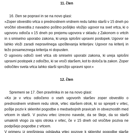
11. člen
16. člen se popravi in se na novo glasi:
»Zoper obvestilo vrtca o prednostnem vrstnem redu lahko starši v 15 dneh po
vročitvi obvestila z navadno poštno pošiljko vložijo ugovor na svet vrtca, ki o
ugovoru odloča v 15 dneh po prejemu ugovora v skladu z Zakonom o vrtcih
in s smiselno uporabo zakona, ki ureja splošni upravni postopek. Ugovor se
lahko vloži zaradi nepravilnega upoštevanja kriterijev. Ugovor na kriterij in
težo posameznega kriterija ni dopusten.
O ugovoru odloči svet vrtca ob smiselni uporabi zakona, ki ureja splošni
upravni postopek z odločbo, ki se vroči staršem, kot to določa ta zakon. Zoper
odločitev sveta vrtca lahko starši sprožijo upravni spor.«
12. člen
Spremeni se 17. člen pravilnika in se na novo glasi:
»Ko je v vrtcu odločeno o vseh ugovorih staršev zoper obvestilo o
prednostnem vrstnem redu otrok, vrtec staršem otrok, ki so sprejeti v vrtec,
pošlje poziv k sklenitvi pogodbe o medsebojnih pravicah in obveznostih med
vrtcem in starši. V pozivu vrtec izrecno navede, da se šteje, da so starši
umaknili vlogo za vpis otroka v vrtec, če v 15 dneh od vročitve poziva ne
podpišejo pogodbe z vrtcem.
V primeru iz prejšnjega odstavka vrtec pozove k sklenitvi pogodbe starše