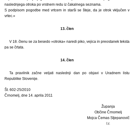
naslednjega otroka po vrstnem redu iz čakalnega seznama.
S podpisom pogodbe med vrtcem in starši se šteje, da je otrok vključen v
vrtec.«
13. člen
V 18. členu se za besedo »otroka« naredi piko, vejica in preostanek teksta
pa se črtata.
14. člen
Ta pravilnik začne veljati naslednji dan po objavi v Uradnem listu
Republike Slovenije.
Št. 602-25/2010
Črnomelj, dne 14. aprila 2011
Županja
Občine Črnomelj
Mojca Čemas Stjepanovič
l.r.