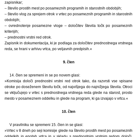
zapisnikar;
– število prostih mest po posameznih programih in starostnih obdobjih;
– število vlog za sprejem otrok v vrtec po posameznih programih in starostnih
obdobjih;
– ovrednotenje posamezne vloge – določitev števila točk po posameznih
kriterijih;
– prednostni vrstni red otrok.
Zapisnik in dokumentacija, ki je podlaga za določitev prednostnega vrstnega
reda, se hrani v arhivu vrtca, po veljavnih predpisih.«
9. člen
14. člen se spremeni in se po novem glasi:
»Komisija določi prednostni vrstni red otrok tako, da razvrsti vse vpisane
otroke po doseženem številu točk, od najvišjega do najnižjega števila. Otroci
se vključujejo v vrtec s prednostnega vrstnega reda glede na starost, prosto
mesto v posameznem oddelku in glede na program, ki ga izvajajo v vrtcu.«
10. člen
V pravilniku se spremeni 15. člen in se glasi:
»Vrtec v 8 dneh po seji komisije glede na število prostih mest po posameznih
oddelkih in enotah vrtca in v skladu s prednostnim vrstnim redom določi,