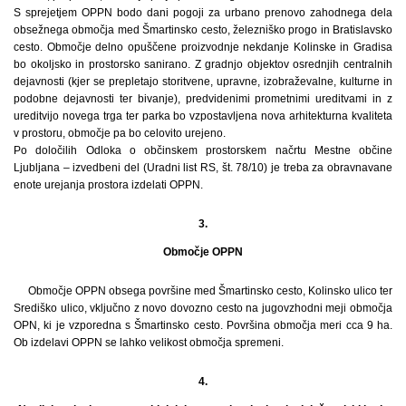
S sprejetjem OPPN bodo dani pogoji za urbano prenovo zahodnega dela
obsežnega območja med Šmartinsko cesto, železniško progo in Bratislavsko
cesto. Območje delno opuščene proizvodnje nekdanje Kolinske in Gradisa
bo okoljsko in prostorsko sanirano. Z gradnjo objektov osrednjih centralnih
dejavnosti (kjer se prepletajo storitvene, upravne, izobraževalne, kulturne in
podobne dejavnosti ter bivanje), predvidenimi prometnimi ureditvami in z
ureditvijo novega trga ter parka bo vzpostavljena nova arhitekturna kvaliteta
v prostoru, območje pa bo celovito urejeno.
Po določilih Odloka o občinskem prostorskem načrtu Mestne občine
Ljubljana – izvedbeni del (Uradni list RS, št. 78/10) je treba za obravnavane
enote urejanja prostora izdelati OPPN.
3.
Območje OPPN
Območje OPPN obsega površine med Šmartinsko cesto, Kolinsko ulico ter
Središko ulico, vključno z novo dovozno cesto na jugovzhodni meji območja
OPN, ki je vzporedna s Šmartinsko cesto. Površina območja meri cca 9 ha.
Ob izdelavi OPPN se lahko velikost območja spremeni.
4.