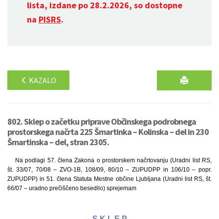
lista, izdane po 28.2.2026, so dostopne
na
PISRS
.
KAZALO
802. Sklep o začetku priprave Občinskega podrobnega
prostorskega načrta 225 Šmartinka – Kolinska – del in 230
Šmartinska – del, stran 2305.
Na podlagi 57. člena Zakona o prostorskem načrtovanju (Uradni list RS,
št. 33/07, 70/08 – ZVO-1B, 108/09, 80/10 – ZUPUDPP in 106/10 – popr.
ZUPUDPP) in 51. člena Statuta Mestne občine Ljubljana (Uradni list RS, št.
66/07 – uradno prečiščeno besedilo) sprejemam
S K L E P