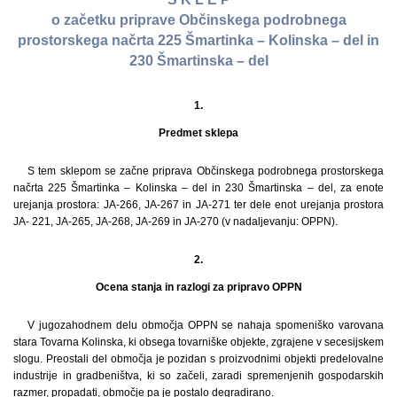
o začetku priprave Občinskega podrobnega
prostorskega načrta 225 Šmartinka – Kolinska – del in
230 Šmartinska – del
1.
Predmet sklepa
S tem sklepom se začne priprava Občinskega podrobnega prostorskega
načrta 225 Šmartinka – Kolinska – del in 230 Šmartinska – del, za enote
urejanja prostora: JA-266, JA-267 in JA-271 ter dele enot urejanja prostora
JA- 221, JA-265, JA-268, JA-269 in JA-270 (v nadaljevanju: OPPN).
2.
Ocena stanja in razlogi za pripravo OPPN
V jugozahodnem delu območja OPPN se nahaja spomeniško varovana
stara Tovarna Kolinska, ki obsega tovarniške objekte, zgrajene v secesijskem
slogu. Preostali del območja je pozidan s proizvodnimi objekti predelovalne
industrije in gradbeništva, ki so začeli, zaradi spremenjenih gospodarskih
razmer, propadati, območje pa je postalo degradirano.