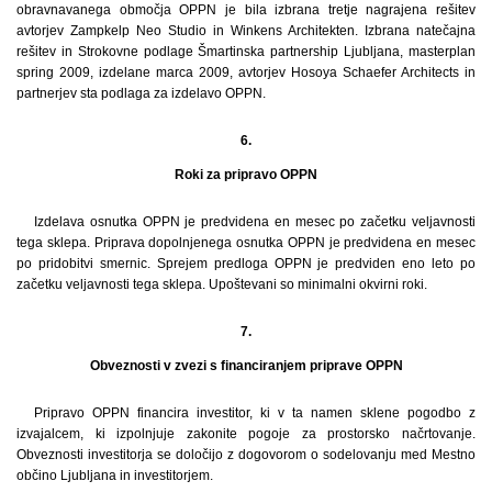
obravnavanega območja OPPN je bila izbrana tretje nagrajena rešitev
avtorjev Zampkelp Neo Studio in Winkens Architekten. Izbrana natečajna
rešitev in Strokovne podlage Šmartinska partnership Ljubljana, masterplan
spring 2009, izdelane marca 2009, avtorjev Hosoya Schaefer Architects in
partnerjev sta podlaga za izdelavo OPPN.
6.
Roki za pripravo OPPN
Izdelava osnutka OPPN je predvidena en mesec po začetku veljavnosti
tega sklepa. Priprava dopolnjenega osnutka OPPN je predvidena en mesec
po pridobitvi smernic. Sprejem predloga OPPN je predviden eno leto po
začetku veljavnosti tega sklepa. Upoštevani so minimalni okvirni roki.
7.
Obveznosti v zvezi s financiranjem priprave OPPN
Pripravo OPPN financira investitor, ki v ta namen sklene pogodbo z
izvajalcem, ki izpolnjuje zakonite pogoje za prostorsko načrtovanje.
Obveznosti investitorja se določijo z dogovorom o sodelovanju med Mestno
občino Ljubljana in investitorjem.