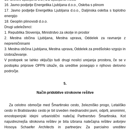
16. Javno podjetje Energetika Ljubljana d.o.o., Oskrba s plinom
17. Javno podjetje Energetika Ljubljana d.o.o., Daljinska oskrba s toplotno
energijo
18. Geoplin plinovodi d.o.o.
Drugi udeleženci:
1. Republika Slovenija, Ministrstvo za okolje in prostor
2. Mestna občina Ljubljana, Mestna uprava, Oddelek za ravnanje z
nepremičninami
3. Mestna občina Ljubljana, Mestna uprava, Oddelek za predšolsko vzgojo in
izobraževanje.
V postopek se lahko vključijo tudi drugi nosilci urejanja prostora, če se v
postopku priprave OPPN izkaže, da ureditve posegajo v njihovo delovno
področje.
5.
Način pridobitve strokovne rešitve
Za celotno območje med Šmartinsko cesto, železniško progo, Letališko
cesto in Bratislavsko cesto je bil izveden mednarodni javni, odprti, anonimni,
enostopenjski idejni urbanistični natečaj Partnerstvo Šmartinska. Kot
najustreznejša strokovna rešitev je bila izbrana natečajna rešitev avtorjev
Hosoya Schaefer Architects in partnerjev. Za parcialno ureditev