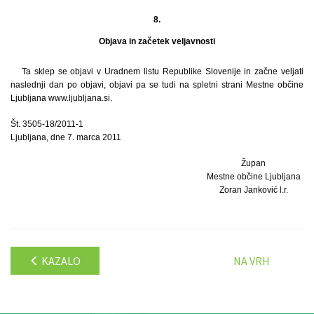
8.
Objava in začetek veljavnosti
Ta sklep se objavi v Uradnem listu Republike Slovenije in začne veljati
naslednji dan po objavi, objavi pa se tudi na spletni strani Mestne občine
Ljubljana www.ljubljana.si.
Št. 3505-18/2011-1
Ljubljana, dne 7. marca 2011
Župan
Mestne občine Ljubljana
Zoran Janković l.r.
KAZALO
NA VRH