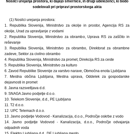
Nosilci urejanja prostora, ki dajejo smernice, in drugi udeleženci, ki bodo
sodelovali pri pripravi prostorskega akta
(1) Nosilci urejanja prostora:
1. Republika Slovenija, Ministrstvo za okolje in prostor, Agencija RS za
okolje, Urad za upravljanje z vodami
2. Republika Slovenija, Ministrstvo za obrambo, Uprava RS za zaščito in
reševanje
3. Republika Slovenija, Ministrstvo za obrambo, Direktorat za obrambne
zadeve, Sektor za civilno obrambo
4. Republika Slovenija, Ministrstvo za promet, Direkcija RS za ceste
5. Republika Slovenija, Ministrstvo za kulturo
6. Zavod Republike Slovenije za varstvo narave, Območna enota Ljubljana
7. Mestna občina Ljubljana, Mestna uprava, Oddelek za gospodarske
dejavnosti in promet
8. Javna razsvetljava d.d.
9. SNAGA Javno podjetje d.o.o.
10. Telekom Slovenije, d.d., PE Ljubljana
11. T2 d.o.o.
12. UPC Telemach d.o.o.
13. Javno podjetje Vodovod - Kanalizacija, d.o.o., Področje oskrbe z vodo
14. Javno podjetje Vodovod - Kanalizacija, d.o.o., Področje odvajanja
odpadnih voda
15. Elektro Ljubljana d.d., DE Ljubljana mesto