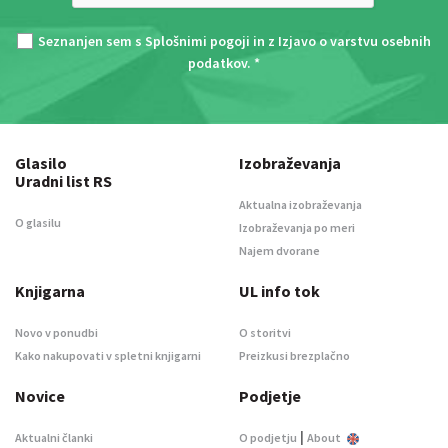
Seznanjen sem s
Splošnimi pogoji
in z
Izjavo o varstvu osebnih
podatkov
. *
Glasilo
Izobraževanja
Uradni list RS
Aktualna izobraževanja
O glasilu
Izobraževanja po meri
Najem dvorane
Knjigarna
UL info tok
Novo v ponudbi
O storitvi
Kako nakupovati v spletni knjigarni
Preizkusi brezplačno
Novice
Podjetje
|
Aktualni članki
O podjetju
About