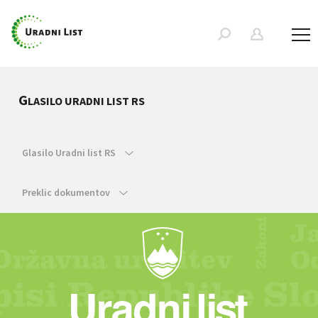
G
LASILO URADNI LIST RS
Glasilo Uradni list RS
Preklic dokumentov