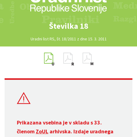
Številka 18
Uradni list RS, št. 18/2011 z dne 15. 3. 2011
Prikazana vsebina je v skladu s 33.
členom
ZoUL
arhivska. Izdaje uradnega