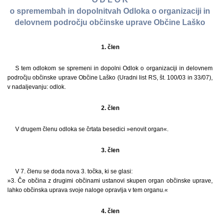
o spremembah in dopolnitvah Odloka o organizaciji in
delovnem področju občinske uprave Občine Laško
1. člen
S tem odlokom se spremeni in dopolni Odlok o organizaciji in delovnem
področju občinske uprave Občine Laško (Uradni list RS, št. 100/03 in 33/07),
v nadaljevanju: odlok.
2. člen
V drugem členu odloka se črtata besedici »enovit organ«.
3. člen
V 7. členu se doda nova 3. točka, ki se glasi:
»3. Če občina z drugimi občinami ustanovi skupen organ občinske uprave,
lahko občinska uprava svoje naloge opravlja v tem organu.«
4. člen