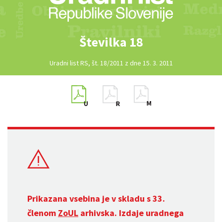
Številka 18
Uradni list RS, št. 18/2011 z dne 15. 3. 2011
Prikazana vsebina je v skladu s 33.
členom
ZoUL
arhivska. Izdaje uradnega