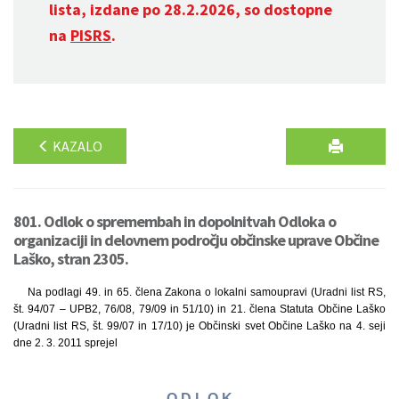
lista, izdane po 28.2.2026, so dostopne
na
PISRS
.
KAZALO
801. Odlok o spremembah in dopolnitvah Odloka o
organizaciji in delovnem področju občinske uprave Občine
Laško, stran 2305.
Na podlagi 49. in 65. člena Zakona o lokalni samoupravi (Uradni list RS,
št. 94/07 – UPB2, 76/08, 79/09 in 51/10) in 21. člena Statuta Občine Laško
(Uradni list RS, št. 99/07 in 17/10) je Občinski svet Občine Laško na 4. seji
dne 2. 3. 2011 sprejel
O D L O K