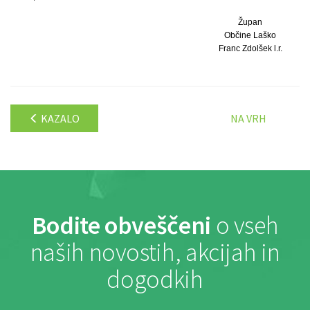
Župan
Občine Laško
Franc Zdolšek l.r.
KAZALO
NA VRH
Bodite obveščeni
o vseh
naših novostih, akcijah in
dogodkih