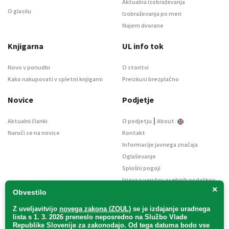
Aktualna izobraževanja
O glasilu
Izobraževanja po meri
Najem dvorane
Knjigarna
UL info tok
Novo v ponudbi
O storitvi
Kako nakupovati v spletni knjigarni
Preizkusi brezplačno
Novice
Podjetje
|
Aktualni članki
O podjetju
About
Naroči se na novice
Kontakt
Informacije javnega značaja
Oglaševanje
Splošni pogoji
Izjava o varstvu osebnih podatkov
×
E-dražbe
Obvestilo
Z uveljavitvijo
novega zakona (ZOUL)
se je
izdajanje uradnega
lista s 1. 3. 2026 preneslo
neposredno
na Službo Vlade
Republike Slovenije za zakonodajo
. Od tega datuma bodo vse