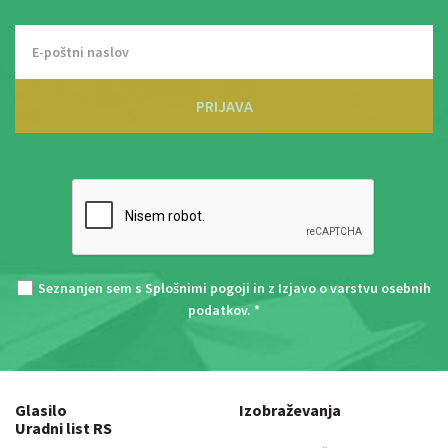
PRIJAVA
Seznanjen sem s
Splošnimi pogoji
in z
Izjavo o varstvu osebnih
podatkov
. *
Glasilo
Izobraževanja
Uradni list RS