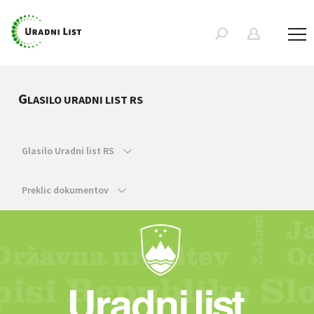
G
LASILO URADNI LIST RS
Glasilo Uradni list RS
Preklic dokumentov