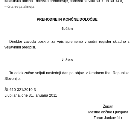
katastrska občina Trnovsko predmestje, parcelni številki 301/1 in 301/3.«;
– črta tretja alineja.
PREHODNE IN KONČNE DOLOČBE
6. člen
Direktor zavoda poskrbi za vpis sprememb v sodni register skladno z
veljavnimi predpisi.
7. člen
Ta odlok začne veljati naslednji dan po objavi v Uradnem listu Republike
Slovenije.
Št. 610-321/2010-3
Ljubljana, dne 31. januarja 2011
Župan
Mestne občine Ljubljana
Zoran Janković l.r.