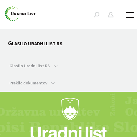
G
LASILO URADNI LIST RS
Glasilo Uradni list RS
Preklic dokumentov