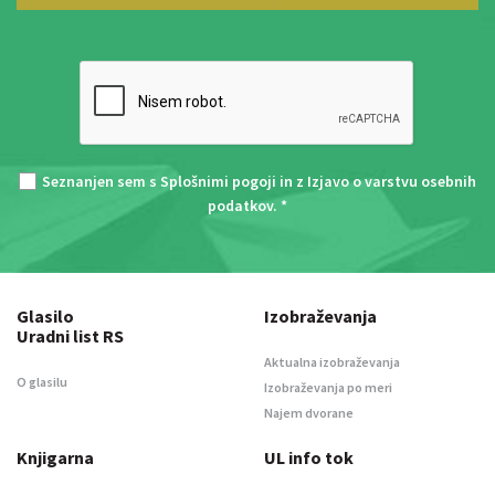
Seznanjen sem s
Splošnimi pogoji
in z
Izjavo o varstvu osebnih
podatkov
. *
Glasilo
Izobraževanja
Uradni list RS
Aktualna izobraževanja
O glasilu
Izobraževanja po meri
Najem dvorane
Knjigarna
UL info tok