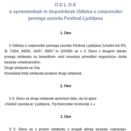
O D L O K
o spremembah in dopolnitvah Odloka o ustanovitvi
javnega zavoda Festival Ljubljana
1. člen
V Odloku o ustanovitvi javnega zavoda Festival Ljubljana (Uradni list RS,
št. 73/04, 68/05, 16/07, 99/07 in 105/08) se v 3. členu v drugem stavku
prvega odstavka za besedilom »kot osrednjo prireditev organizira« doda
beseda »mednarodni«.
Drugi odstavek se črta.
Dosedanji tretji odstavek postane drugi odstavek.
2. člen
V 4. členu se drugi odstavek spremeni tako, da se glasi:
»Sedež zavoda je: Ljubljana, Trg francoske revolucije 1.«.
3. člen
V 5. členu se v prvem odstavku v enajsti alineji beseda »opravlja«