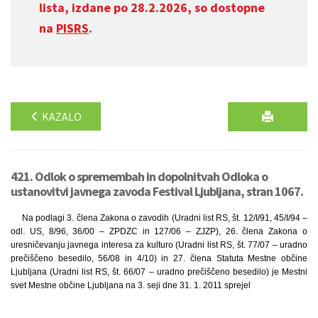
lista, izdane po 28.2.2026, so dostopne
na
PISRS
.
KAZALO
421. Odlok o spremembah in dopolnitvah Odloka o
ustanovitvi javnega zavoda Festival Ljubljana, stran 1067.
Na podlagi 3. člena Zakona o zavodih (Uradni list RS, št. 12/I/91, 45/I/94 –
odl. US, 8/96, 36/00 – ZPDZC in 127/06 – ZJZP), 26. člena Zakona o
uresničevanju javnega interesa za kulturo (Uradni list RS, št. 77/07 – uradno
prečiščeno besedilo, 56/08 in 4/10) in 27. člena Statuta Mestne občine
Ljubljana (Uradni list RS, št. 66/07 – uradno prečiščeno besedilo) je Mestni
svet Mestne občine Ljubljana na 3. seji dne 31. 1. 2011 sprejel