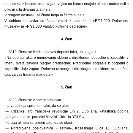
nadomesti z besedo »upravlja«; vejica na koncu enajste alineje nadomesti s
piko in črta dvanajsta alineja.
V drugem odstavku se črtata tretja in četrta alineja.
V četrtem odstavku se črtata vrstici z besedilom »R/91.020 Dejavnost
muzejev« in »R/91.030 Varstvo kulturne dediščine«.
4. člen
V 10. členu se četrti odstavek dopolni tako, da se glasi:
»Na podlagi akta o imenovanju sklene z direktorjem pogodbo o zaposlitvi v
imenu sveta zavoda njegov predsednik. Predhodno soglasje k pogodbi o
zaposlitvi daje župan. Delovno razmerje z direktorjem se sklene za določen
čas, za čas trajanja mandata.«.
5. člen
V 23. členu se v prvem odstavku:
– prva alineja spremeni tako, da se glasi:
»– Križanke, Trg francoske revolucije 1in 2, Ljubljana, katastrska občina
Ljubljana mesto, parcelni številki 136/1 in 373.S,«;
– druga alineja spremeni tako, da se glasi:
»– Prireditvena poslovalnica »Festival«, Koseskega ulica 11, Ljubljana,