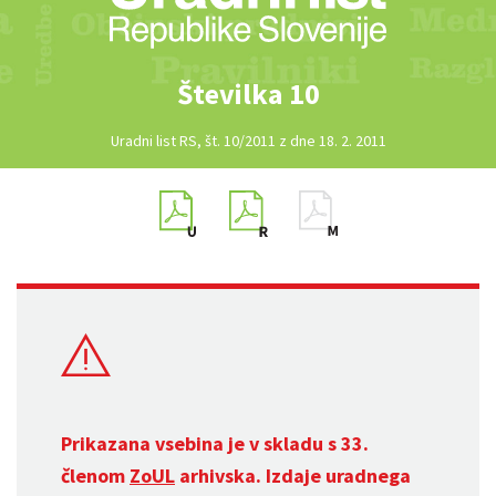
Številka 10
Uradni list RS, št. 10/2011 z dne 18. 2. 2011
Prikazana vsebina je v skladu s 33.
členom
ZoUL
arhivska. Izdaje uradnega