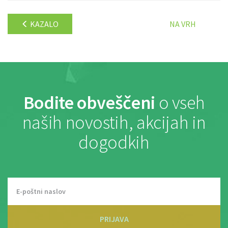
KAZALO
NA VRH
Bodite obveščeni
o vseh
naših novostih, akcijah in
dogodkih
PRIJAVA