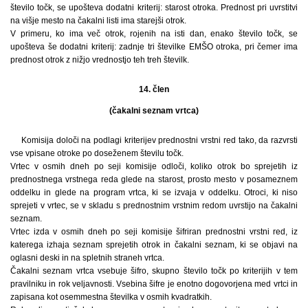
število točk, se upošteva dodatni kriterij: starost otroka. Prednost pri uvrstitvi
na višje mesto na čakalni listi ima starejši otrok.
V primeru, ko ima več otrok, rojenih na isti dan, enako število točk, se
upošteva še dodatni kriterij: zadnje tri številke EMŠO otroka, pri čemer ima
prednost otrok z nižjo vrednostjo teh treh številk.
14. člen
(čakalni seznam vrtca)
Komisija določi na podlagi kriterijev prednostni vrstni red tako, da razvrsti
vse vpisane otroke po doseženem številu točk.
Vrtec v osmih dneh po seji komisije odloči, koliko otrok bo sprejetih iz
prednostnega vrstnega reda glede na starost, prosto mesto v posameznem
oddelku in glede na program vrtca, ki se izvaja v oddelku. Otroci, ki niso
sprejeti v vrtec, se v skladu s prednostnim vrstnim redom uvrstijo na čakalni
seznam.
Vrtec izda v osmih dneh po seji komisije šifriran prednostni vrstni red, iz
katerega izhaja seznam sprejetih otrok in čakalni seznam, ki se objavi na
oglasni deski in na spletnih straneh vrtca.
Čakalni seznam vrtca vsebuje šifro, skupno število točk po kriterijih v tem
pravilniku in rok veljavnosti. Vsebina šifre je enotno dogovorjena med vrtci in
zapisana kot osemmestna številka v osmih kvadratkih.