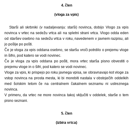
4. člen
(vloga za vpis)
Starši ali skrbniki (v nadaljevanju: starši) novinca, dobijo Vlogo za vpis
novinca v vrtec na sedežu vrtca ali na spletni strani vrtca. Vlogo odda eden
od staršev osebno na sedežu vrtca v roku, navedenem v javnem razpisu, ali
jo pošlje po pošti.
Če je vloga za vpis oddana osebno, se staršu vroči potrdilo o prejemu vloge
in šifro, pod katero se vodi novinec.
Če je vloga za vpis oddana po pošti, mora vrtec starša pisno obvestiti o
prejemu vloge in o šifri, pod katero se vodi novinec.
Vloge za vpis, ki prispejo po roku javnega vpisa, se obravnavajo kot vloge za
vstop novinca na prosta mesta, ki bi morebiti nastala v obstoječih oddelkih
med šolskim letom če na centralnem čakalnem seznamu ni ustreznega
novinca.
V primeru, da vrtec ne more novinca takoj vključiti v oddelek, starše o tem
pisno seznani.
5. člen
(izbira vrtca)