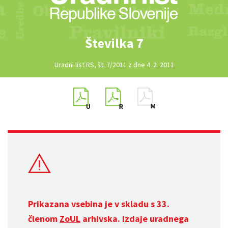
Številka 7
Uradni list RS, št. 7/2011 z dne 4. 2. 2011
Prikazana vsebina je v skladu s 33.
členom
ZoUL
arhivska. Izdaje uradnega