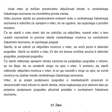
Vsak vrtec je dolžan prednostno vključevati otroke iz centralnega
čakalnega seznama na morebitna prosta mesta.
Vrtec pozove starše po prednostnem vrstnem redu s centralnega čakalnega
seznama k odločitvi za sprejem v vrtec, ko se ugotovi, da razpolaga s prostim
mestom.
Če se starši v roku dveh dni ne odločijo za vključitev, naredi vrtec o tem
uradni zaznamek in pozove starše naslednjega novinca na centralnem
čakalnem seznamu, ki izpolnjuje pogoje.
Staršu, ki se odloči za vključitev novinca v vrtec, se vroči poziv k sklenitvi
pogodbe. Starši so dolžni v roku 15 dni od dneva vročitve poziva k sklenitvi
pogodbe, podpisati pogodbo.
Če starši odklonijo sprejem otroka oziroma ne podpišejo pogodbe z vrtcem,
se ne šteje, da so umaknili vlogo za vpis v vrtec. V primeru, da starši
odklonijo vključitev novinca v vrtec, ki so ga navedli v vlogi za vpis, se uvrsti
novinca na zadnje mesto centralnega čakalnega seznama.
Vrtec, ki je prejel podpisano pogodbo o medsebojnih pravicah in
obveznostih med vrtcem in starši otroka, mora najkasneje prvi delovni dan po
prejemu podpisane pogodbe ažurirati podatke v centralnem čakalnem
seznamu.
17. člen