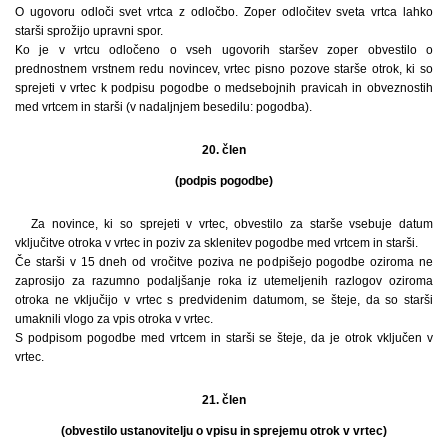
O ugovoru odloči svet vrtca z odločbo. Zoper odločitev sveta vrtca lahko
starši sprožijo upravni spor.
Ko je v vrtcu odločeno o vseh ugovorih staršev zoper obvestilo o
prednostnem vrstnem redu novincev, vrtec pisno pozove starše otrok, ki so
sprejeti v vrtec k podpisu pogodbe o medsebojnih pravicah in obveznostih
med vrtcem in starši (v nadaljnjem besedilu: pogodba).
20. člen
(podpis pogodbe)
Za novince, ki so sprejeti v vrtec, obvestilo za starše vsebuje datum
vključitve otroka v vrtec in poziv za sklenitev pogodbe med vrtcem in starši.
Če starši v 15 dneh od vročitve poziva ne podpišejo pogodbe oziroma ne
zaprosijo za razumno podaljšanje roka iz utemeljenih razlogov oziroma
otroka ne vključijo v vrtec s predvidenim datumom, se šteje, da so starši
umaknili vlogo za vpis otroka v vrtec.
S podpisom pogodbe med vrtcem in starši se šteje, da je otrok vključen v
vrtec.
21. člen
(obvestilo ustanovitelju o vpisu in sprejemu otrok v vrtec)