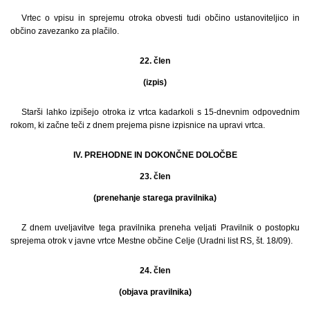
Vrtec o vpisu in sprejemu otroka obvesti tudi občino ustanoviteljico in
občino zavezanko za plačilo.
22. člen
(izpis)
Starši lahko izpišejo otroka iz vrtca kadarkoli s 15-dnevnim odpovednim
rokom, ki začne teči z dnem prejema pisne izpisnice na upravi vrtca.
IV. PREHODNE IN DOKONČNE DOLOČBE
23. člen
(prenehanje starega pravilnika)
Z dnem uveljavitve tega pravilnika preneha veljati Pravilnik o postopku
sprejema otrok v javne vrtce Mestne občine Celje (Uradni list RS, št. 18/09).
24. člen
(objava pravilnika)