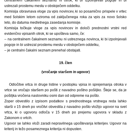
centralnem čakalnem seznamu ni otrok, ki bi izpolnjevali pogoje in bi
ustrezali prostemu mestu v obstoječem oddelku.
Komisija obravnava vloge za vpis novincev, ki so posamično prispele v vrtec
med šolskim letom oziroma od zaključenega roka za vpis za novo šolsko
leto, do datuma medletnega zasedanja komisije.
Komisija točkuje vloge za vpis novincev in določi prednostni vrstni red
evidenčno vpisanih otrok, ki se upošteva samo, če:
– na centralnem čakalnem seznamu ni ustreznega novinca, ki bi izpolnjevali
pogoje in bi ustrezal prostemu mestu v obstoječem oddelku,
– je centralni čakalni seznam prenehal obstajati.
19. člen
(vročanje staršem in ugovor)
Odločitve vrtca in druge listine v postopku vpisa in sprejemanja otroka v
vrtce se vročajo staršem po pošti z navadno poštno pošiljko. Šteje se, da je
pošiljka vročena naslovniku osmi dan od odpreme na pošto.
Zoper obvestilo z izpisom podatkov s prednostnega vrstnega reda lahko
starši v 15 dneh po vročitvi obvestila z navadno pošto vložijo ugovor na svet
vrtca, ki o ugovoru odloča v 15 dneh po prejemu ugovora v skladu z
Zakonom o vrtcih.
Ugovor se lahko vloži zaradi nepravilnega upoštevanja kriterijev. Ugovor na
kriterij in težo posameznega kriterija ni dopusten.