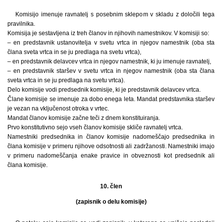
Komisijo imenuje ravnatelj s posebnim sklepom v skladu z določili tega
pravilnika.
Komisija je sestavljena iz treh članov in njihovih namestnikov. V komisiji so:
– en predstavnik ustanovitelja v svetu vrtca in njegov namestnik (oba sta
člana sveta vrtca in se ju predlaga na svetu vrtca),
– en predstavnik delavcev vrtca in njegov namestnik, ki ju imenuje ravnatelj,
– en predstavnik staršev v svetu vrtca in njegov namestnik (oba sta člana
sveta vrtca in se ju predlaga na svetu vrtca).
Delo komisije vodi predsednik komisije, ki je predstavnik delavcev vrtca.
Člane komisije se imenuje za dobo enega leta. Mandat predstavnika staršev
je vezan na vključenost otroka v vrtec.
Mandat članov komisije začne teči z dnem konstituiranja.
Prvo konstitutivno sejo vseh članov komisije skliče ravnatelj vrtca.
Namestniki predsednika in članov komisije nadomeščajo predsednika in
člana komisije v primeru njihove odsotnosti ali zadržanosti. Namestniki imajo
v primeru nadomeščanja enake pravice in obveznosti kot predsednik ali
člana komisije.
10. člen
(zapisnik o delu komisije)