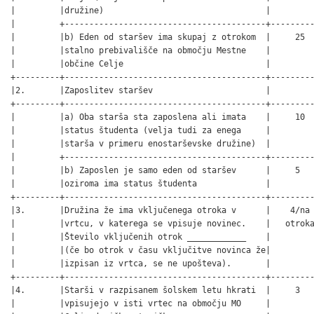
|         |družine)                                 |         
|         +-----------------------------------------+---------
|         |b) Eden od staršev ima skupaj z otrokom  |     25  
|         |stalno prebivališče na območju Mestne    |         
|         |občine Celje                             |         
+---------+-----------------------------------------+---------
|2.       |Zaposlitev staršev                       |         
+---------+-----------------------------------------+---------
|         |a) Oba starša sta zaposlena ali imata    |     10  
|         |status študenta (velja tudi za enega     |         
|         |starša v primeru enostarševske družine)  |         
|         +-----------------------------------------+---------
|         |b) Zaposlen je samo eden od staršev      |     5   
|         |oziroma ima status študenta              |         
+---------+-----------------------------------------+---------
|3.       |Družina že ima vključenega otroka v      |    4/na 
|         |vrtcu, v katerega se vpisuje novinec.    |   otroka
|         |Število vključenih otrok ____________    |         
|         |(če bo otrok v času vključitve novinca že|         
|         |izpisan iz vrtca, se ne upošteva).       |         
+---------+-----------------------------------------+---------
|4.       |Starši v razpisanem šolskem letu hkrati  |     3   
|         |vpisujejo v isti vrtec na območju MO     |         