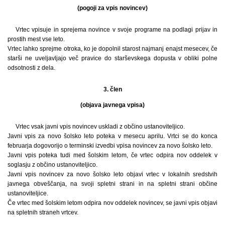
(pogoji za vpis novincev)
Vrtec vpisuje in sprejema novince v svoje programe na podlagi prijav in
prostih mest vse leto.
Vrtec lahko sprejme otroka, ko je dopolnil starost najmanj enajst mesecev, če
starši ne uveljavljajo več pravice do starševskega dopusta v obliki polne
odsotnosti z dela.
3. člen
(objava javnega vpisa)
Vrtec vsak javni vpis novincev uskladi z občino ustanoviteljico.
Javni vpis za novo šolsko leto poteka v mesecu aprilu. Vrtci se do konca
februarja dogovorijo o terminski izvedbi vpisa novincev za novo šolsko leto.
Javni vpis poteka tudi med šolskim letom, če vrtec odpira nov oddelek v
soglasju z občino ustanoviteljico.
Javni vpis novincev za novo šolsko leto objavi vrtec v lokalnih sredstvih
javnega obveščanja, na svoji spletni strani in na spletni strani občine
ustanoviteljice.
Če vrtec med šolskim letom odpira nov oddelek novincev, se javni vpis objavi
na spletnih straneh vrtcev.