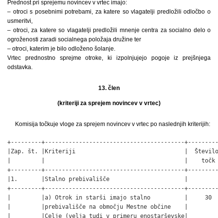
Prednost pri sprejemu novincev v vrtec imajo:
– otroci s posebnimi potrebami, za katere so vlagatelji predložili odločbo o
usmeritvi,
– otroci, za katere so vlagatelji predložili mnenje centra za socialno delo o
ogroženosti zaradi socialnega položaja družine ter
– otroci, katerim je bilo odloženo šolanje.
Vrtec prednostno sprejme otroke, ki izpolnjujejo pogoje iz prejšnjega
odstavka.
13. člen
(kriteriji za sprejem novincev v vrtec)
Komisija točkuje vloge za sprejem novincev v vrtec po naslednjih kriterijih:
+---------+-----------------------------------------+---------
|Zap. št. |Kriteriji                                |  Število
|         |                                         |    točk 
+---------+-----------------------------------------+---------
|1.       |Stalno prebivališče                      |         
+---------+-----------------------------------------+---------
|         |a) Otrok in starši imajo stalno          |     30  
|         |prebivališče na območju Mestne občine    |         
|         |Celje (velja tudi v primeru enostarševske|         