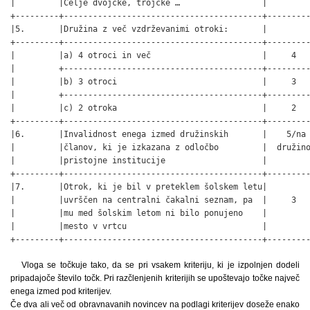
|         |Celje dvojčke, trojčke …                 |         
+---------+-----------------------------------------+---------
|5.       |Družina z več vzdrževanimi otroki:       |         
+---------+-----------------------------------------+---------
|         |a) 4 otroci in več                       |     4   
|         +-----------------------------------------+---------
|         |b) 3 otroci                              |     3   
|         +-----------------------------------------+---------
|         |c) 2 otroka                              |     2   
+---------+-----------------------------------------+---------
|6.       |Invalidnost enega izmed družinskih       |    5/na 
|         |članov, ki je izkazana z odločbo         |  družino
|         |pristojne institucije                    |         
+---------+-----------------------------------------+---------
|7.       |Otrok, ki je bil v preteklem šolskem letu|         
|         |uvrščen na centralni čakalni seznam, pa  |     3   
|         |mu med šolskim letom ni bilo ponujeno    |         
|         |mesto v vrtcu                            |         
+---------+-----------------------------------------+--------
Vloga se točkuje tako, da se pri vsakem kriteriju, ki je izpolnjen dodeli
pripadajoče število točk. Pri razčlenjenih kriterijih se upoštevajo točke največ
enega izmed pod kriterijev.
Če dva ali več od obravnavanih novincev na podlagi kriterijev doseže enako