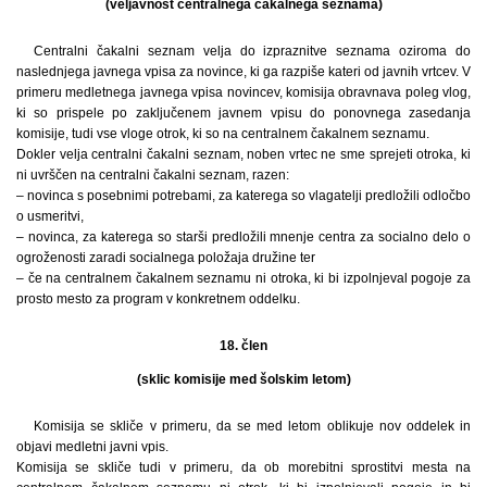
(veljavnost centralnega čakalnega seznama)
Centralni čakalni seznam velja do izpraznitve seznama oziroma do
naslednjega javnega vpisa za novince, ki ga razpiše kateri od javnih vrtcev. V
primeru medletnega javnega vpisa novincev, komisija obravnava poleg vlog,
ki so prispele po zaključenem javnem vpisu do ponovnega zasedanja
komisije, tudi vse vloge otrok, ki so na centralnem čakalnem seznamu.
Dokler velja centralni čakalni seznam, noben vrtec ne sme sprejeti otroka, ki
ni uvrščen na centralni čakalni seznam, razen:
– novinca s posebnimi potrebami, za katerega so vlagatelji predložili odločbo
o usmeritvi,
– novinca, za katerega so starši predložili mnenje centra za socialno delo o
ogroženosti zaradi socialnega položaja družine ter
– če na centralnem čakalnem seznamu ni otroka, ki bi izpolnjeval pogoje za
prosto mesto za program v konkretnem oddelku.
18. člen
(sklic komisije med šolskim letom)
Komisija se skliče v primeru, da se med letom oblikuje nov oddelek in
objavi medletni javni vpis.
Komisija se skliče tudi v primeru, da ob morebitni sprostitvi mesta na