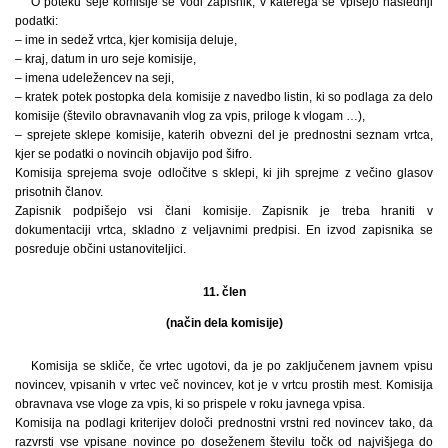
O poteku seje komisije se vodi zapisnik, v katerega se vpišejo naslednji
podatki:
– ime in sedež vrtca, kjer komisija deluje,
– kraj, datum in uro seje komisije,
– imena udeležencev na seji,
– kratek potek postopka dela komisije z navedbo listin, ki so podlaga za delo
komisije (število obravnavanih vlog za vpis, priloge k vlogam …),
– sprejete sklepe komisije, katerih obvezni del je prednostni seznam vrtca,
kjer se podatki o novincih objavijo pod šifro.
Komisija sprejema svoje odločitve s sklepi, ki jih sprejme z večino glasov
prisotnih članov.
Zapisnik podpišejo vsi člani komisije. Zapisnik je treba hraniti v
dokumentaciji vrtca, skladno z veljavnimi predpisi. En izvod zapisnika se
posreduje občini ustanoviteljici.
11. člen
(način dela komisije)
Komisija se skliče, če vrtec ugotovi, da je po zaključenem javnem vpisu
novincev, vpisanih v vrtec več novincev, kot je v vrtcu prostih mest. Komisija
obravnava vse vloge za vpis, ki so prispele v roku javnega vpisa.
Komisija na podlagi kriterijev določi prednostni vrstni red novincev tako, da
razvrsti vse vpisane novince po doseženem številu točk od najvišjega do