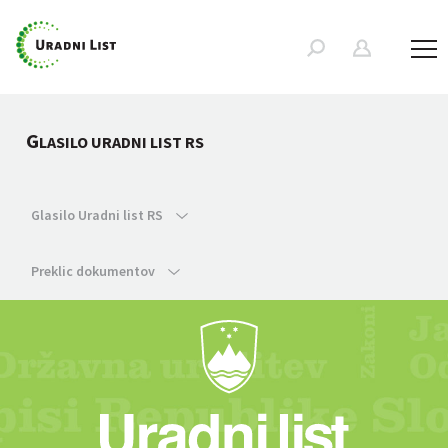
G
LASILO URADNI LIST RS
Glasilo Uradni list RS
Preklic dokumentov