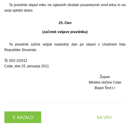
Ta pravilnik objavi vrtec na oglasnih deskah posameznih enot vrtca in na
svoji spletni strani.
25. člen
(začetek veljave pravilnika)
Ta pravilnik začne veljati naslednji dan po objavi v Uradnem listu
Republike Slovenije.
Št. 602-2/2011
Celje, dne 25. januarja 2011
Župan
Mestne občine Celje
Bojan Šrot l.r.
KAZALO
NA VRH