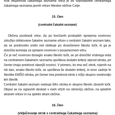
Rok veljavnosti čakalnega seznama vrtca je do vzpostavitve centralnega
čakalnega seznama javnih vrtcev Mestne občine Celje.
15. člen
(centralni čakalni seznam)
Občina pooblasti vrtce, da po končanih postopkih sprejema novincev,
združijo oblikovane čakalne sezname vrtcev v centralni čakalni seznam tako,
da se prednostni vrstni red oblikuje po doseženem številu točk, ki ga je
določila komisija za sprejem novincev v posameznem vrtcu.
Če je več novincev doseglo enako število točk, se pri določitvi vrstnega reda
na centralnem čakalnem seznamu upošteva dodatni kriterij starost otroka, pri
čemer imajo prednost starejši novinci. V primeru, ko ima več otrok, rojenih na
isti dan, enako število točk, se upošteva še dodatni kriterij, in sicer zadnje tri
številke EMŠO otroka, pri čemer ima prednost otrok z nižjo skupno vrednostjo
teh številk.
Centralni čakalni seznam vsebuje šifro otroka in skupno število zbranih točk.
Objavi se na oglasnih deskah v vseh vrtcih na območju občine, na spletnih
straneh vrtcev in na spletni strani občine.
16. člen
(vključevanje otrok s centralnega čakalnega seznama)