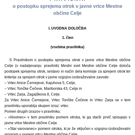
o postopku sprejema otrok v javne vrtce Mestne
občine Celje
I. UVODNA DOLOČBA
1. člen
(vsebina pravilnika)
S Pravilnikom o postopku sprejema otrok v javne vrtce Mestne občine
Celje (v nadaljevanju: pravilnik) Mestni svet Mestne občine Celje določa
postopek sprejema otrok, sestavo in način dela komisije za sprejem otrok ter
kriterije za sprejem otrok v javne vzgojno-izobraževalne zavode:
– Vrtec Anice Černejeve, Kajuhova 5, Celje,
– Vrtec Tončke Čečeve, Mariborska 43, Celje in
– Vrtec Zarja, Zagajškova 8, Celje.
Za Vrtec Anice Černejeve, Vrtec Tončke Čečeve in Vrtec Zarja se v tem
pravilniku uporablja skupen izraz: vrtec.
Pomen drugih izrazov v pravilniku:
– »Novinec« v tem pravilniku pomeni otroka, ki ga starši prvič vpisujejo v
javne vrtce Mestne občine Celje.
– »Star varovanec« pomeni otroka, ki je že vključen v vzgojno-izobraževalni
program v javnem vrtcu Mestne občine Celje.