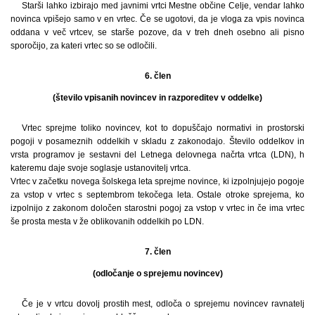
Starši lahko izbirajo med javnimi vrtci Mestne občine Celje, vendar lahko
novinca vpišejo samo v en vrtec. Če se ugotovi, da je vloga za vpis novinca
oddana v več vrtcev, se starše pozove, da v treh dneh osebno ali pisno
sporočijo, za kateri vrtec so se odločili.
6. člen
(število vpisanih novincev in razporeditev v oddelke)
Vrtec sprejme toliko novincev, kot to dopuščajo normativi in prostorski
pogoji v posameznih oddelkih v skladu z zakonodajo. Število oddelkov in
vrsta programov je sestavni del Letnega delovnega načrta vrtca (LDN), h
kateremu daje svoje soglasje ustanovitelj vrtca.
Vrtec v začetku novega šolskega leta sprejme novince, ki izpolnjujejo pogoje
za vstop v vrtec s septembrom tekočega leta. Ostale otroke sprejema, ko
izpolnijo z zakonom določen starostni pogoj za vstop v vrtec in če ima vrtec
še prosta mesta v že oblikovanih oddelkih po LDN.
7. člen
(odločanje o sprejemu novincev)
Če je v vrtcu dovolj prostih mest, odloča o sprejemu novincev ravnatelj