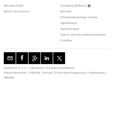
|
Aktualni članki
O podjetju
About
Naroči se na novice
Kontakt
Informacije javnega značaja
Oglaševanje
Splošni pogoji
Izjava o varstvu osebnih podatkov
E-dražbe
Uradni list d. o. o. – v likvidaciji / Vse pravice pridržane.
Pravna obvestila
/
Piškotki
/ Avtorji:
TriTim spletna agencija
v sodelovanju z
2Mobile