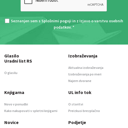
Seznanjen sem s
Splošnimi pogoji
in z
Izjavo o varstvu osebnih
podatkov
. *
Glasilo
Izobraževanja
Uradni list RS
Aktualna izobraževanja
O glasilu
Izobraževanja po meri
Najem dvorane
Knjigarna
UL info tok
Novo v ponudbi
O storitvi
Kako nakupovati v spletni knjigarni
Preizkusi brezplačno
Novice
Podjetje