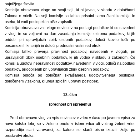
najnižjega števila.
Komisija obravnava vloge na svoji seji, ki ni javna, v skladu z določbami
Zakona o vrtcih. Na seji komisije so lahko prisotni samo člani komisije in
oseba, ki vodi postopek in piše zapisnik.
Komisija obravnava vse vloge novincev na podlagi podatkov, ki so navedeni
v vlogi in so veljavni na dan zasedanja komisije oziroma podatkov, ki jih
pridobi pri upravljalcih zbirk osebnih podatkov, določi število točk po
posameznih kriterijih in določi prednostni vrstni red otrok.
Komisija lahko preverja pravilnost podatkov, navedenih v vlogah, pri
upravljalcih zbirk osebnih podatkov, ki jih vodijo v skladu z zakonom. Če
komisija ugotovi nepravilnosti podatkov, navedenih v vlogi, odloči na podlagi
podatkov, pridobljenih pri upravljalcih zbirk osebnih podatkov.
Komisija odloča po določbah skrajšanega ugotovitvenega postopka,
določenem v zakonu, ki ureja splošni upravni postopek.
12. člen
(prednost pri sprejemu)
Pred obravnavo vlog za vpis novincev v vrtec v času po javnem vpisu za
novo šolsko leto, se v želeno enoto v istem vrtcu ali v drug želeni vrtec
razporedijo stari varovanci, za katere so starši pisno izrazili željo po
prestavitvi otroka.