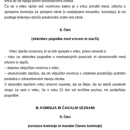
vrtca ali od njega pisno pooblaščena oseba.
Če se v vrtec vpiše več novincev, kakor je v vrtcu prostih mest, odloča o
sprejemu komisija za sprejem otrok (v nadaljnjem besedilu: komisija), ki na
podlagi kriterijev določi prednostni vrstni red otrok.
8. člen
(sklenitev pogodbe med vrtcem in starši)
Vrtec starše novincev, ki so bili sprejeti v vrtec, pisno obvesti o:
– roku za sklenitev pogodbe o medsebojnih pravicah in obveznostih med
vrtcem in starši,
– datumu vključitve novinca v vrtec,
– obveznostih staršev, da ob vključitvi novinca v oddelek predložijo potrdilo
pediatra o zdravstvenem stanju otroka.
V obvestilu staršem vrtec izrecno navede, da se šteje, da so starši umaknili
vlogo za vpis v vrtec, če v roku 15 dni od vročitve poziva, ne podpišejo
pogodbe.
III. KOMISIJA IN ČAKALNI SEZNAMI
9. člen
(sestava komisije in mandat članov komisije)