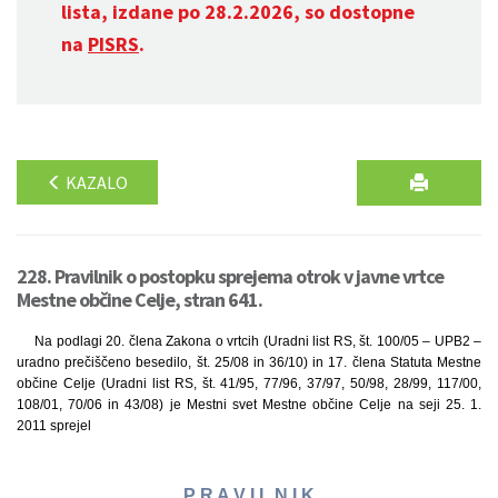
lista, izdane po 28.2.2026, so dostopne
na
PISRS
.
KAZALO
228. Pravilnik o postopku sprejema otrok v javne vrtce
Mestne občine Celje, stran 641.
Na podlagi 20. člena Zakona o vrtcih (Uradni list RS, št. 100/05 – UPB2 –
uradno prečiščeno besedilo, št. 25/08 in 36/10) in 17. člena Statuta Mestne
občine Celje (Uradni list RS, št. 41/95, 77/96, 37/97, 50/98, 28/99, 117/00,
108/01, 70/06 in 43/08) je Mestni svet Mestne občine Celje na seji 25. 1.
2011 sprejel
P R A V I L N I K