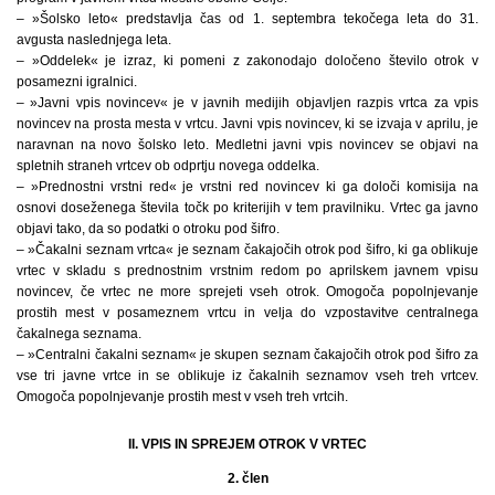
– »Šolsko leto« predstavlja čas od 1. septembra tekočega leta do 31.
avgusta naslednjega leta.
– »Oddelek« je izraz, ki pomeni z zakonodajo določeno število otrok v
posamezni igralnici.
– »Javni vpis novincev« je v javnih medijih objavljen razpis vrtca za vpis
novincev na prosta mesta v vrtcu. Javni vpis novincev, ki se izvaja v aprilu, je
naravnan na novo šolsko leto. Medletni javni vpis novincev se objavi na
spletnih straneh vrtcev ob odprtju novega oddelka.
– »Prednostni vrstni red« je vrstni red novincev ki ga določi komisija na
osnovi doseženega števila točk po kriterijih v tem pravilniku. Vrtec ga javno
objavi tako, da so podatki o otroku pod šifro.
– »Čakalni seznam vrtca« je seznam čakajočih otrok pod šifro, ki ga oblikuje
vrtec v skladu s prednostnim vrstnim redom po aprilskem javnem vpisu
novincev, če vrtec ne more sprejeti vseh otrok. Omogoča popolnjevanje
prostih mest v posameznem vrtcu in velja do vzpostavitve centralnega
čakalnega seznama.
– »Centralni čakalni seznam« je skupen seznam čakajočih otrok pod šifro za
vse tri javne vrtce in se oblikuje iz čakalnih seznamov vseh treh vrtcev.
Omogoča popolnjevanje prostih mest v vseh treh vrtcih.
II. VPIS IN SPREJEM OTROK V VRTEC
2. člen