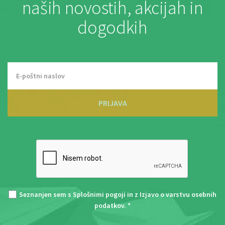
naših novostih, akcijah in
dogodkih
PRIJAVA
Seznanjen sem s
Splošnimi pogoji
in z
Izjavo o varstvu osebnih
podatkov
. *