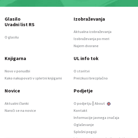
Glasilo
Izobraževanja
Uradni list RS
Aktualna izobraževanja
O glasilu
Izobraževanja po meri
Najem dvorane
Knjigarna
UL info tok
Novo v ponudbi
O storitvi
Kako nakupovati v spletni knjigarni
Preizkusi brezplačno
Novice
Podjetje
|
Aktualni članki
O podjetju
About
Naroči se na novice
Kontakt
Informacije javnega značaja
Oglaševanje
Splošni pogoji