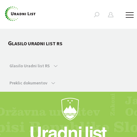
G
LASILO URADNI LIST RS
Glasilo Uradni list RS
Preklic dokumentov