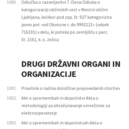
1080.
Odločba o razveljavitvi 7. člena Odloka o
kategorizaciji občinskih cest v Mestni občini
Ljubljana, kolikor pod zap. št. 927 kategorizira
javno pot »od Obvozne c. do 9992121« (odsek
716191) v delu, ki poteka po zemljišču s parc.
št. 2161, k. o. Ježica
DRUGI DRŽAVNI ORGANI IN
ORGANIZACIJE
1081.
Pravilnik o načinu določitve prepovedanih storitev
1082.
Akt o spremembah in dopolnitvi Akta o
metodologiji za obračunavanje omrežnine za
elektrooperaterje
1083.
Akt o spremembah in dopolnitvah Akta o