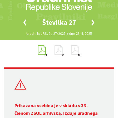
Številka 27
Uradni list RS, št. 27/2025 z dne 23. 4. 2025
Prikazana vsebina je v skladu s 33.
členom
ZoUL
arhivska. Izdaje uradnega