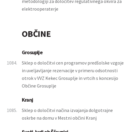
metodologiji za določitev regulativnega okvira za
elektrooperaterje
OBČINE
Grosuplje
1084.
Sklep o določitvi cen programov predšolske vzgoje
in uveljavljanje rezervacije v primeru odsotnosti
otrok v VVZ Kekec Grosuplje in vrtcih s koncesijo
Občine Grosuplje
Kranj
1085.
Sklep o določitvi načina izvajanja dolgotrajne
oskrbe na domu v Mestni občini Kranj
Sveti Jurij ob Ščavnici