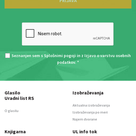
PRIJAVA
Seznanjen sem s
Splošnimi pogoji
in z
Izjavo o varstvu osebnih
podatkov
. *
Glasilo
Izobraževanja
Uradni list RS
Aktualna izobraževanja
O glasilu
Izobraževanja po meri
Najem dvorane
Knjigarna
UL info tok