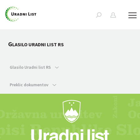
G
LASILO URADNI LIST RS
Glasilo Uradni list RS
Preklic dokumentov