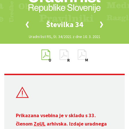
Številka 34
Uradni list RS, št. 34/2021 z dne 10. 3. 2021
Prikazana vsebina je v skladu s 33.
členom
ZoUL
arhivska. Izdaje uradnega