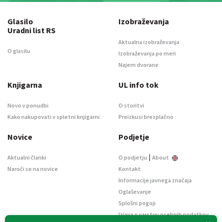
Glasilo
Izobraževanja
Uradni list RS
Aktualna izobraževanja
O glasilu
Izobraževanja po meri
Najem dvorane
Knjigarna
UL info tok
Novo v ponudbi
O storitvi
Kako nakupovati v spletni knjigarni
Preizkusi brezplačno
Novice
Podjetje
|
Aktualni članki
O podjetju
About
Naroči se na novice
Kontakt
Informacije javnega značaja
Oglaševanje
Splošni pogoji
Izjava o varstvu osebnih podatkov