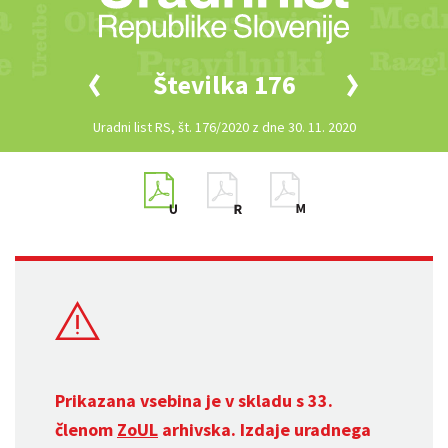
Številka 176
Uradni list RS, št. 176/2020 z dne 30. 11. 2020
Prikazana vsebina je v skladu s 33.
členom
ZoUL
arhivska. Izdaje uradnega