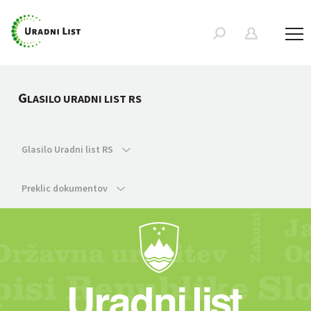
G
LASILO URADNI LIST RS
Glasilo Uradni list RS
Preklic dokumentov