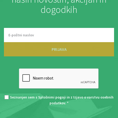
dogodkih
PRIJAVA
Seznanjen sem s
Splošnimi pogoji
in z
Izjavo o varstvu osebnih
podatkov
. *