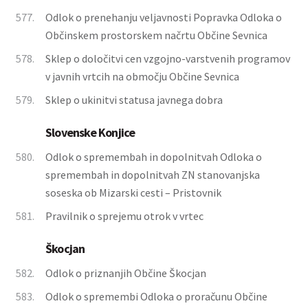
577.
Odlok o prenehanju veljavnosti Popravka Odloka o
Občinskem prostorskem načrtu Občine Sevnica
578.
Sklep o določitvi cen vzgojno-varstvenih programov
v javnih vrtcih na območju Občine Sevnica
579.
Sklep o ukinitvi statusa javnega dobra
Slovenske Konjice
580.
Odlok o spremembah in dopolnitvah Odloka o
spremembah in dopolnitvah ZN stanovanjska
soseska ob Mizarski cesti – Pristovnik
581.
Pravilnik o sprejemu otrok v vrtec
Škocjan
582.
Odlok o priznanjih Občine Škocjan
583.
Odlok o spremembi Odloka o proračunu Občine