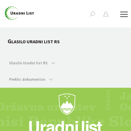
G
LASILO URADNI LIST RS
Glasilo Uradni list RS
Preklic dokumentov