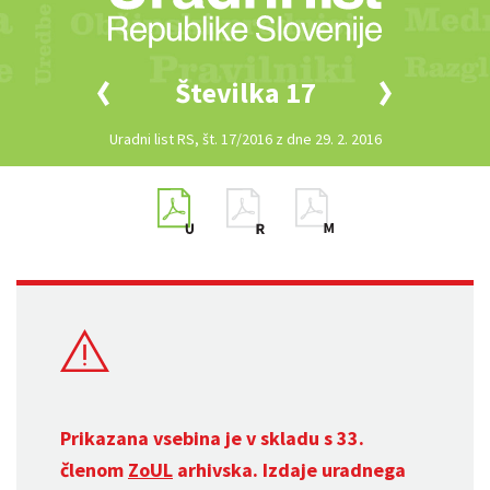
Številka 17
Uradni list RS, št. 17/2016 z dne 29. 2. 2016
Prikazana vsebina je v skladu s 33.
členom
ZoUL
arhivska. Izdaje uradnega