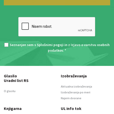
Seznanjen sem s
Splošnimi pogoji
in z
Izjavo o varstvu osebnih
podatkov
. *
Glasilo
Izobraževanja
Uradni list RS
Aktualna izobraževanja
O glasilu
Izobraževanja po meri
Najem dvorane
Knjigarna
UL info tok