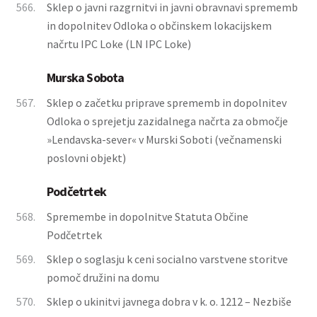
566.
Sklep o javni razgrnitvi in javni obravnavi sprememb
in dopolnitev Odloka o občinskem lokacijskem
načrtu IPC Loke (LN IPC Loke)
Murska Sobota
567.
Sklep o začetku priprave sprememb in dopolnitev
Odloka o sprejetju zazidalnega načrta za območje
»Lendavska-sever« v Murski Soboti (večnamenski
poslovni objekt)
Podčetrtek
568.
Spremembe in dopolnitve Statuta Občine
Podčetrtek
569.
Sklep o soglasju k ceni socialno varstvene storitve
pomoč družini na domu
570.
Sklep o ukinitvi javnega dobra v k. o. 1212 – Nezbiše