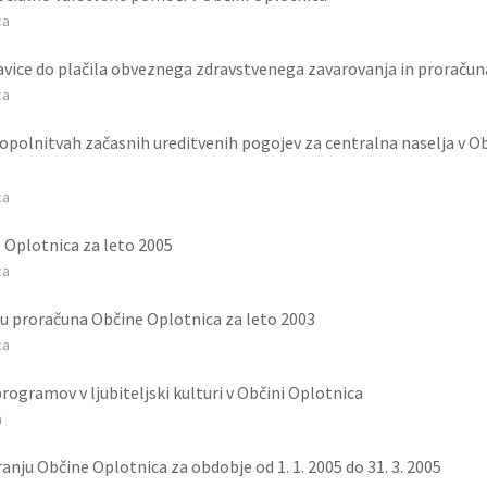
ca
ravice do plačila obveznega zdravstvenega zavarovanja in proraču
ca
olnitvah začasnih ureditvenih pogojev za centralna naselja v Ob
ca
 Oplotnica za leto 2005
ca
u proračuna Občine Oplotnica za leto 2003
ca
rogramov v ljubiteljski kulturi v Občini Oplotnica
a
nju Občine Oplotnica za obdobje od 1. 1. 2005 do 31. 3. 2005