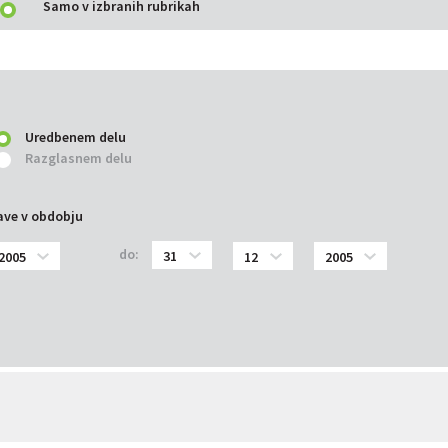
Samo v izbranih rubrikah
Uredbenem delu
Razglasnem delu
ve v obdobju
do: