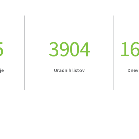
5
3904
16
je
Uradnih listov
Dnev