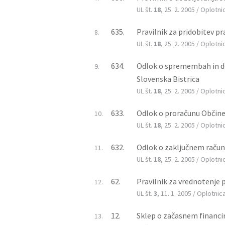
UL št.
18
, 25. 2. 2005 / Oplotni
635.
Pravilnik za pridobitev p
8.
UL št.
18
, 25. 2. 2005 / Oplotni
634.
Odlok o spremembah in dop
9.
Slovenska Bistrica
UL št.
18
, 25. 2. 2005 / Oplotni
633.
Odlok o proračunu Občine
10.
UL št.
18
, 25. 2. 2005 / Oplotni
632.
Odlok o zaključnem račun
11.
UL št.
18
, 25. 2. 2005 / Oplotni
62.
Pravilnik za vrednotenje p
12.
UL št.
3
, 11. 1. 2005 / Oplotnic
12.
Sklep o začasnem financira
13.