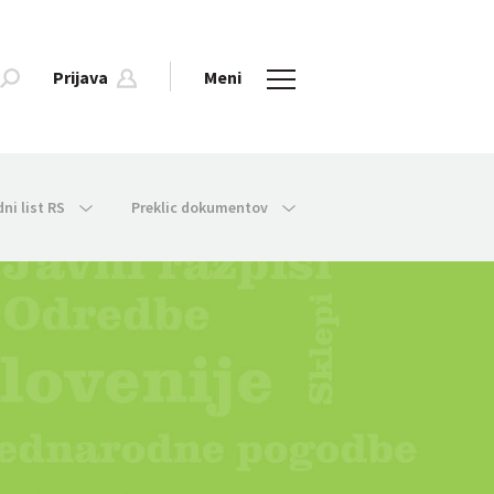
Prijava
Meni
dni list RS
Preklic dokumentov