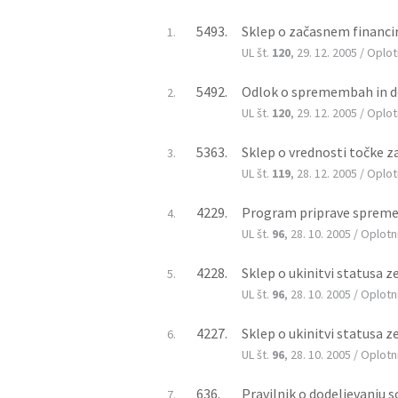
5493.
Sklep o začasnem financira
1.
UL št.
120
, 29. 12. 2005 / Oplo
5492.
Odlok o spremembah in do
2.
UL št.
120
, 29. 12. 2005 / Oplo
5363.
Sklep o vrednosti točke 
3.
UL št.
119
, 28. 12. 2005 / Oplo
4229.
Program priprave spremem
4.
UL št.
96
, 28. 10. 2005 / Oplotn
4228.
Sklep o ukinitvi statusa z
5.
UL št.
96
, 28. 10. 2005 / Oplotn
4227.
Sklep o ukinitvi statusa z
6.
UL št.
96
, 28. 10. 2005 / Oplotn
636.
Pravilnik o dodeljevanju 
7.