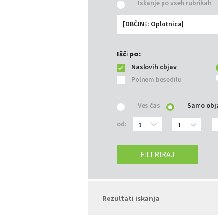
Iskanje po vseh rubrikah
[OBČINE: Oplotnica]
Išči po:
Naslovih objav
Polnem besedilu
Ves čas
Samo obja
od:
FILTRIRAJ
Rezultati iskanja