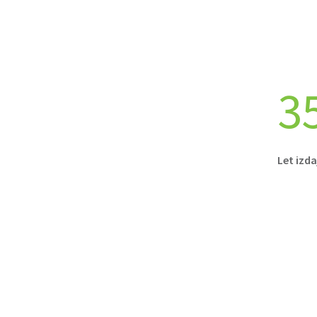
3
Let izda