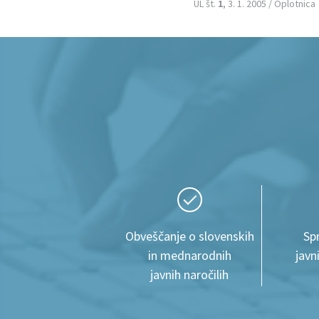
UL št.
1
, 3. 1. 2005 / Oplotnica
Obveščanje o slovenskih
Sp
in mednarodnih
javn
javnih naročilih