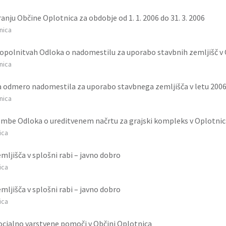
nju Občine Oplotnica za obdobje od 1. 1. 2006 do 31. 3. 2006
tnica
polnitvah Odloka o nadomestilu za uporabo stavbnih zemljišč v 
tnica
za odmero nadomestila za uporabo stavbnega zemljišča v letu 200
tnica
be Odloka o ureditvenem načrtu za grajski kompleks v Oplotnic
ica
emljišča v splošni rabi – javno dobro
ica
emljišča v splošni rabi – javno dobro
ica
socialno varstvene pomoči v Občini Oplotnica