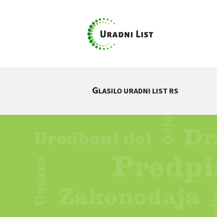
G
LASILO URADNI LIST RS