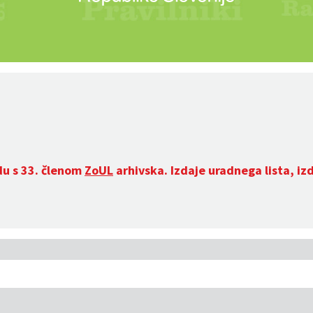
du s 33. členom
ZoUL
arhivska. Izdaje uradnega lista, iz