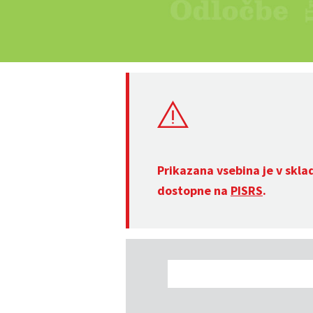
Prikazana vsebina je v skla
dostopne na
PISRS
.