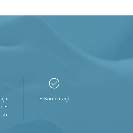
aja
E-Komentarji
ic EU
tu ...