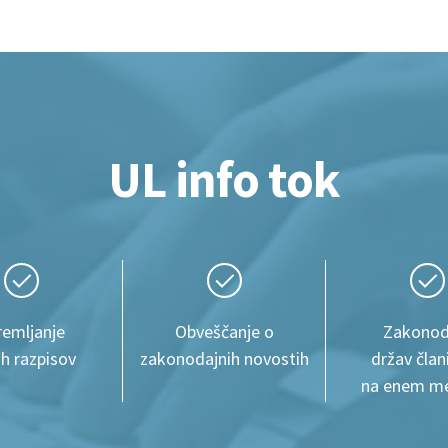
UL info tok
remljanje
Obveščanje o
Zakonod
ih razpisov
zakonodajnih novostih
držav član
na enem mes