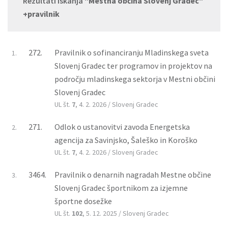
Rezultati iskanja
"Mestna občina Slovenj Gradec"
+pravilnik
272.
Pravilnik o sofinanciranju Mladinskega sveta
1.
Slovenj Gradec ter programov in projektov na
področju mladinskega sektorja v Mestni občini
Slovenj Gradec
UL št.
7
, 4. 2. 2026 / Slovenj Gradec
271.
Odlok o ustanovitvi zavoda Energetska
2.
agencija za Savinjsko, Šaleško in Koroško
UL št.
7
, 4. 2. 2026 / Slovenj Gradec
3464.
Pravilnik o denarnih nagradah Mestne občine
3.
Slovenj Gradec športnikom za izjemne
športne dosežke
UL št.
102
, 5. 12. 2025 / Slovenj Gradec