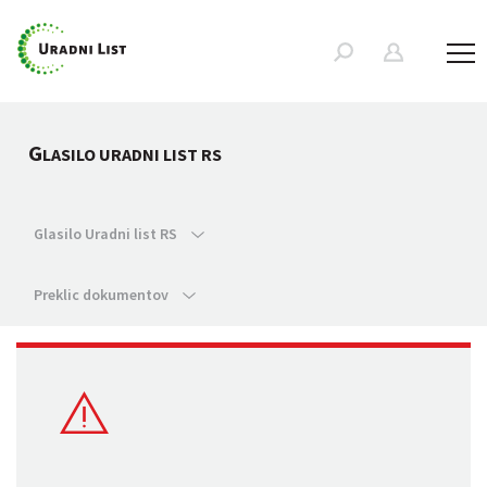
G
LASILO URADNI LIST RS
Glasilo Uradni list RS
Preklic dokumentov