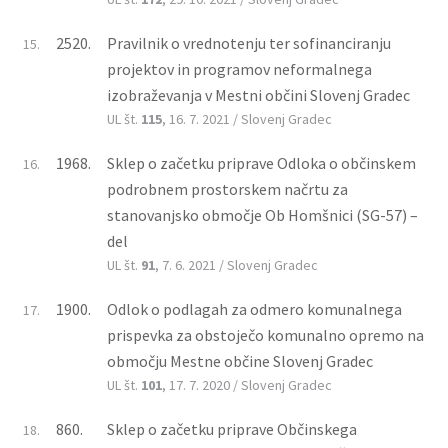
2520.
Pravilnik o vrednotenju ter sofinanciranju
15.
projektov in programov neformalnega
izobraževanja v Mestni občini Slovenj Gradec
UL št.
115
, 16. 7. 2021 / Slovenj Gradec
1968.
Sklep o začetku priprave Odloka o občinskem
16.
podrobnem prostorskem načrtu za
stanovanjsko območje Ob Homšnici (SG-57) –
del
UL št.
91
, 7. 6. 2021 / Slovenj Gradec
1900.
Odlok o podlagah za odmero komunalnega
17.
prispevka za obstoječo komunalno opremo na
območju Mestne občine Slovenj Gradec
UL št.
101
, 17. 7. 2020 / Slovenj Gradec
860.
Sklep o začetku priprave Občinskega
18.