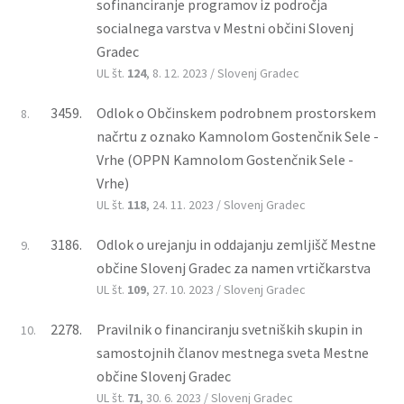
sofinanciranje programov iz področja
socialnega varstva v Mestni občini Slovenj
Gradec
UL št.
124
, 8. 12. 2023 / Slovenj Gradec
3459.
Odlok o Občinskem podrobnem prostorskem
8.
načrtu z oznako Kamnolom Gostenčnik Sele -
Vrhe (OPPN Kamnolom Gostenčnik Sele -
Vrhe)
UL št.
118
, 24. 11. 2023 / Slovenj Gradec
3186.
Odlok o urejanju in oddajanju zemljišč Mestne
9.
občine Slovenj Gradec za namen vrtičkarstva
UL št.
109
, 27. 10. 2023 / Slovenj Gradec
2278.
Pravilnik o financiranju svetniških skupin in
10.
samostojnih članov mestnega sveta Mestne
občine Slovenj Gradec
UL št.
71
, 30. 6. 2023 / Slovenj Gradec