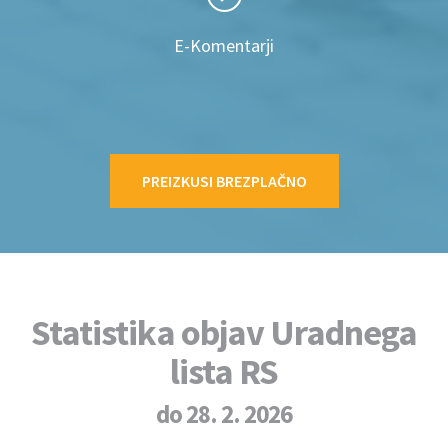
E-Komentarji
PREIZKUSI BREZPLAČNO
Statistika objav Uradnega
lista RS
do 28. 2. 2026