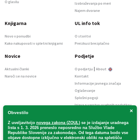
O glasilu
Izobraževanja po meri
Najem dvorane
Knjigarna
UL info tok
Novo v ponudbi
O storitvi
Kako nakupovati v spletni knjigarni
Preizkusi brezplačno
Novice
Podjetje
|
Aktualni članki
O podjetju
About
Naroči se na novice
Kontakt
Informacije javnega značaja
Oglaševanje
Splošni pogoji
Izjava o varstvu osebnih podatkov
×
E-dražbe
Obvestilo
Z uveljavitvijo
novega zakona (ZOUL)
se je
izdajanje uradnega
lista s 1. 3. 2026 preneslo
neposredno
na Službo Vlade
Republike Slovenije za zakonodajo
. Od tega datuma bodo vse
objave dostopne izključno v elektronski obliki na spletišču