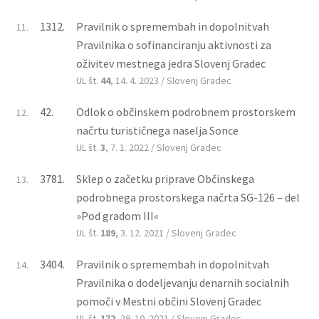
1312.
Pravilnik o spremembah in dopolnitvah
11.
Pravilnika o sofinanciranju aktivnosti za
oživitev mestnega jedra Slovenj Gradec
UL št.
44
, 14. 4. 2023 / Slovenj Gradec
42.
Odlok o občinskem podrobnem prostorskem
12.
načrtu turističnega naselja Sonce
UL št.
3
, 7. 1. 2022 / Slovenj Gradec
3781.
Sklep o začetku priprave Občinskega
13.
podrobnega prostorskega načrta SG-126 – del
»Pod gradom III«
UL št.
189
, 3. 12. 2021 / Slovenj Gradec
3404.
Pravilnik o spremembah in dopolnitvah
14.
Pravilnika o dodeljevanju denarnih socialnih
pomoči v Mestni občini Slovenj Gradec
UL št.
172
, 29. 10. 2021 / Slovenj Gradec