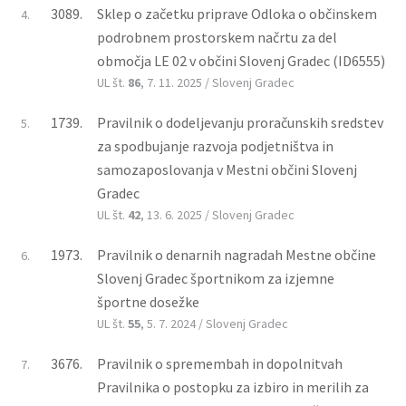
3089.
Sklep o začetku priprave Odloka o občinskem
4.
podrobnem prostorskem načrtu za del
območja LE 02 v občini Slovenj Gradec (ID6555)
UL št.
86
, 7. 11. 2025 / Slovenj Gradec
1739.
Pravilnik o dodeljevanju proračunskih sredstev
5.
za spodbujanje razvoja podjetništva in
samozaposlovanja v Mestni občini Slovenj
Gradec
UL št.
42
, 13. 6. 2025 / Slovenj Gradec
1973.
Pravilnik o denarnih nagradah Mestne občine
6.
Slovenj Gradec športnikom za izjemne
športne dosežke
UL št.
55
, 5. 7. 2024 / Slovenj Gradec
3676.
Pravilnik o spremembah in dopolnitvah
7.
Pravilnika o postopku za izbiro in merilih za