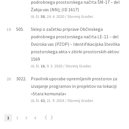
podrobnega prostorskega načrta ŠM-17 – del
Žabja vas (NN); (ID 1617)
UL št.
58
, 24. 4. 2020 / Slovenj Gradec
505.
Sklep o začetku priprave Občinskega
19.
podrobnega prostorskega načrta LE-11 – del
Dvorska vas (PZOP) – Identifikacijska številka
prostorskega akta v zbirki prostorskih aktov:
1569
UL št.
16
, 9. 3. 2020 / Slovenj Gradec
3022.
Pravilnik uporabe opremljenih prostorov za
20.
izvajanje programov in projektov na lokaciji
»Stara komunala«
UL št.
62
, 21. 9. 2018 / Slovenj Gradec
1
2
3
4