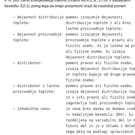
4. in 283. členu Energetskega zakona (Uradni list RS, št. 17/14, v nadaljnjem
besedilu: EZ-1), poleg tega pa imajo posamezni izrazi še naslednji pomen:
    – dejavnost distribucije pomeni izvajanje dejavnosti

    toplote:                 distribucije toplote z ali brez

                             lastne proizvodnje toplote;

    – dejavnost proizvodnje  pomeni izvajanje dejavnosti

    toplote:                 proizvodnje toplote v pravni ali

                             fizični osebi, ki je ločena od pr
                             ali fizične osebe, ki izvaja

                             dejavnost distribucije toplote;

    – distributer:           pomeni pravno ali fizično osebo, 
                             izvaja dejavnost distribucije top
                             in toploto kupuje od druge pravne
                             fizične osebe;

    – distributer z lastno   pomeni pravno ali fizično osebo, 
    proizvodnjo toplote:     izvaja dejavnost distribucije top
                             in v isti pravni ali fizični oseb
                             zagotavlja tudi proizvodnjo toplo
    – izhodiščna cena:       je cena brez davka na dodano vred
                             (v nadaljnjem besedilu: DDV), ki 
                             razdeljena na variabilni del in n
                             fiksni del in jo v skladu z določ
                             tega akta na podlagi upravičenih
