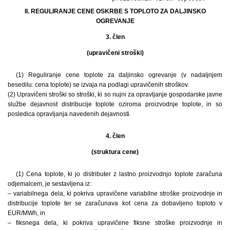
II. REGULIRANJE CENE OSKRBE S TOPLOTO ZA DALJINSKO
OGREVANJE
3. člen
(upravičeni stroški)
(1) Reguliranje cene toplote za daljinsko ogrevanje (v nadaljnjem
besedilu: cena toplote) se izvaja na podlagi upravičenih stroškov.
(2) Upravičeni stroški so stroški, ki so nujni za opravljanje gospodarske javne
službe dejavnost distribucije toplote oziroma proizvodnje toplote, in so
posledica opravljanja navedenih dejavnosti.
4. člen
(struktura cene)
(1) Cena toplote, ki jo distributer z lastno proizvodnjo toplote zaračuna
odjemalcem, je sestavljena iz:
– variabilnega dela, ki pokriva upravičene variabilne stroške proizvodnje in
distribucije toplote ter se zaračunava kot cena za dobavljeno toploto v
EUR/MWh, in
– fiksnega dela, ki pokriva upravičene fiksne stroške proizvodnje in