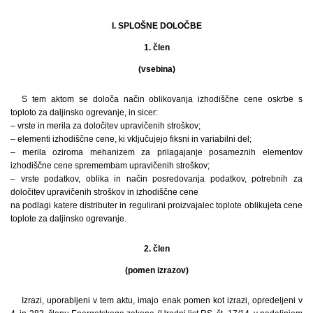
I. SPLOŠNE DOLOČBE
1. člen
(vsebina)
S tem aktom se določa način oblikovanja izhodiščne cene oskrbe s
toploto za daljinsko ogrevanje, in sicer:
– vrste in merila za določitev upravičenih stroškov;
– elementi izhodiščne cene, ki vključujejo fiksni in variabilni del;
– merila oziroma mehanizem za prilagajanje posameznih elementov
izhodiščne cene spremembam upravičenih stroškov;
– vrste podatkov, oblika in način posredovanja podatkov, potrebnih za
določitev upravičenih stroškov in izhodiščne cene
na podlagi katere distributer in regulirani proizvajalec toplote oblikujeta cene
toplote za daljinsko ogrevanje.
2. člen
(pomen izrazov)
Izrazi, uporabljeni v tem aktu, imajo enak pomen kot izrazi, opredeljeni v