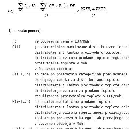
kjer oznake pomenijo:
    PC         je povprečna cena v EUR/MWh;

    Q(t)       je zbir celotne načrtovane distribuirane toplot
               distributerja z lastno proizvodnjo toplote,

               distributerja oziroma prodane toplote reguliran
               proizvajalca toplote v MWh

               v časovnem obdobju;

    C(i=1,…n)  so cene po posameznih kategorijah predlaganega

               prodajnega cenika za distribuirano toploto

               distributerja z lastno proizvodnjo toplote ozir
               distributerja oziroma za prodano toploto

               reguliranega proizvajalca toplote v EUR/MWh;

    K(i=1,…n)  so načrtovane količine prodane toplote

               distributerja z lastno proizvodnjo toplote ozir
               distributerja oziroma reguliranega proizvajalca
               toplote po posameznih kategorijah prodajnega ce
               v časovnem obdobju v MWh;

    CP(i=1,…n) so cene po posameznih kategorijah prodajnega ce