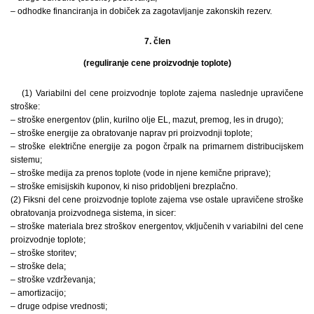
– odhodke financiranja in dobiček za zagotavljanje zakonskih rezerv.
7. člen
(reguliranje cene proizvodnje toplote)
(1) Variabilni del cene proizvodnje toplote zajema naslednje upravičene
stroške:
– stroške energentov (plin, kurilno olje EL, mazut, premog, les in drugo);
– stroške energije za obratovanje naprav pri proizvodnji toplote;
– stroške električne energije za pogon črpalk na primarnem distribucijskem
sistemu;
– stroške medija za prenos toplote (vode in njene kemične priprave);
– stroške emisijskih kuponov, ki niso pridobljeni brezplačno.
(2) Fiksni del cene proizvodnje toplote zajema vse ostale upravičene stroške
obratovanja proizvodnega sistema, in sicer:
– stroške materiala brez stroškov energentov, vključenih v variabilni del cene
proizvodnje toplote;
– stroške storitev;
– stroške dela;
– stroške vzdrževanja;
– amortizacijo;
– druge odpise vrednosti;