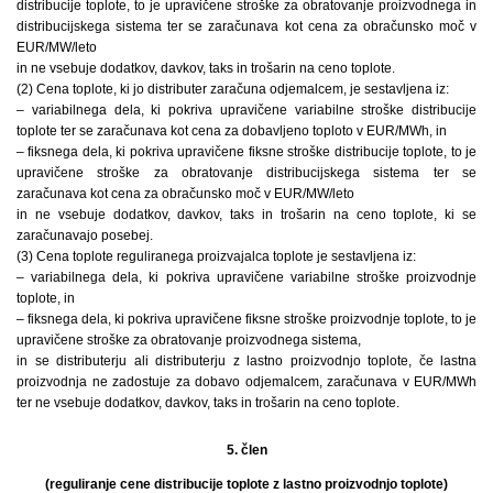
distribucije toplote, to je upravičene stroške za obratovanje proizvodnega in
distribucijskega sistema ter se zaračunava kot cena za obračunsko moč v
EUR/MW/leto
in ne vsebuje dodatkov, davkov, taks in trošarin na ceno toplote.
(2) Cena toplote, ki jo distributer zaračuna odjemalcem, je sestavljena iz:
– variabilnega dela, ki pokriva upravičene variabilne stroške distribucije
toplote ter se zaračunava kot cena za dobavljeno toploto v EUR/MWh, in
– fiksnega dela, ki pokriva upravičene fiksne stroške distribucije toplote, to je
upravičene stroške za obratovanje distribucijskega sistema ter se
zaračunava kot cena za obračunsko moč v EUR/MW/leto
in ne vsebuje dodatkov, davkov, taks in trošarin na ceno toplote, ki se
zaračunavajo posebej.
(3) Cena toplote reguliranega proizvajalca toplote je sestavljena iz:
– variabilnega dela, ki pokriva upravičene variabilne stroške proizvodnje
toplote, in
– fiksnega dela, ki pokriva upravičene fiksne stroške proizvodnje toplote, to je
upravičene stroške za obratovanje proizvodnega sistema,
in se distributerju ali distributerju z lastno proizvodnjo toplote, če lastna
proizvodnja ne zadostuje za dobavo odjemalcem, zaračunava v EUR/MWh
ter ne vsebuje dodatkov, davkov, taks in trošarin na ceno toplote.
5. člen
(reguliranje cene distribucije toplote z lastno proizvodnjo toplote)