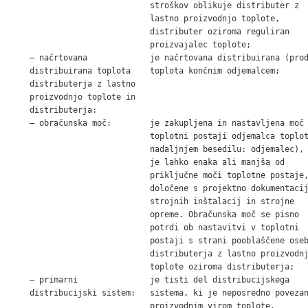
                             stroškov oblikuje distributer z

                             lastno proizvodnjo toplote,

                             distributer oziroma reguliran

                             proizvajalec toplote;

    – načrtovana             je načrtovana distribuirana (prod
    distribuirana toplota    toplota končnim odjemalcem;

    di­stributerja z lastno

    proizvodnjo toplote in

    distributerja:

    – obračunska moč:        je zakupljena in nastavljena moč 
                             toplotni postaji odjemalca toplot
                             nadaljnjem besedilu: odjemalec), 
                             je lahko enaka ali manjša od

                             priključne moči toplotne postaje,
                             določene s projektno dokumentacij
                             strojnih inštalacij in strojne

                             opreme. Obračunska moč se pisno

                             potrdi ob nastavitvi v toplotni

                             postaji s strani pooblaščene oseb
                             distributerja z lastno proizvodnj
                             toplote oziroma distributerja;

    – primarni               je tisti del distribucijskega

    distribucijski sistem:   sistema, ki je neposredno povezan
                             proizvodnim virom toplote.