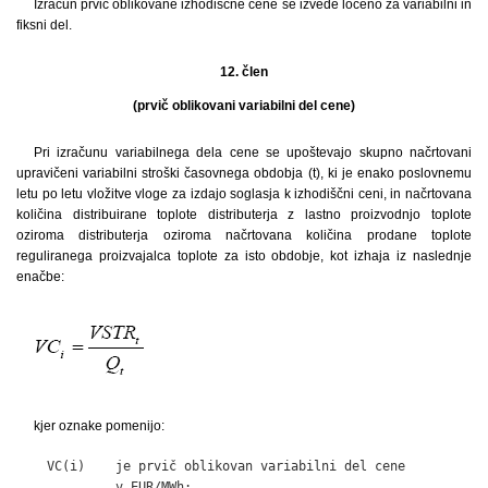
Izračun prvič oblikovane izhodiščne cene se izvede ločeno za variabilni in
fiksni del.
12. člen
(prvič oblikovani variabilni del cene)
Pri izračunu variabilnega dela cene se upoštevajo skupno načrtovani
upravičeni variabilni stroški časovnega obdobja (t), ki je enako poslovnemu
letu po letu vložitve vloge za izdajo soglasja k izhodiščni ceni, in načrtovana
količina distribuirane toplote distributerja z lastno proizvodnjo toplote
oziroma distributerja oziroma načrtovana količina prodane toplote
reguliranega proizvajalca toplote za isto obdobje, kot izhaja iz naslednje
enačbe:
kjer oznake pomenijo:
    VC(i)    je prvič oblikovan variabilni del cene

             v EUR/MWh;
