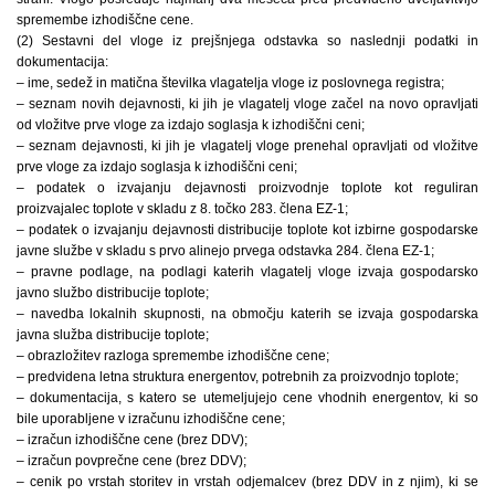
spremembe izhodiščne cene.
(2) Sestavni del vloge iz prejšnjega odstavka so naslednji podatki in
dokumentacija:
– ime, sedež in matična številka vlagatelja vloge iz poslovnega registra;
– seznam novih dejavnosti, ki jih je vlagatelj vloge začel na novo opravljati
od vložitve prve vloge za izdajo soglasja k izhodiščni ceni;
– seznam dejavnosti, ki jih je vlagatelj vloge prenehal opravljati od vložitve
prve vloge za izdajo soglasja k izhodiščni ceni;
– podatek o izvajanju dejavnosti proizvodnje toplote kot reguliran
proizvajalec toplote v skladu z 8. točko 283. člena EZ-1;
– podatek o izvajanju dejavnosti distribucije toplote kot izbirne gospodarske
javne službe v skladu s prvo alinejo prvega odstavka 284. člena EZ-1;
– pravne podlage, na podlagi katerih vlagatelj vloge izvaja gospodarsko
javno službo distribucije toplote;
– navedba lokalnih skupnosti, na območju katerih se izvaja gospodarska
javna služba distribucije toplote;
– obrazložitev razloga spremembe izhodiščne cene;
– predvidena letna struktura energentov, potrebnih za proizvodnjo toplote;
– dokumentacija, s katero se utemeljujejo cene vhodnih energentov, ki so
bile uporabljene v izračunu izhodiščne cene;
– izračun izhodiščne cene (brez DDV);
– izračun povprečne cene (brez DDV);
– cenik po vrstah storitev in vrstah odjemalcev (brez DDV in z njim), ki se