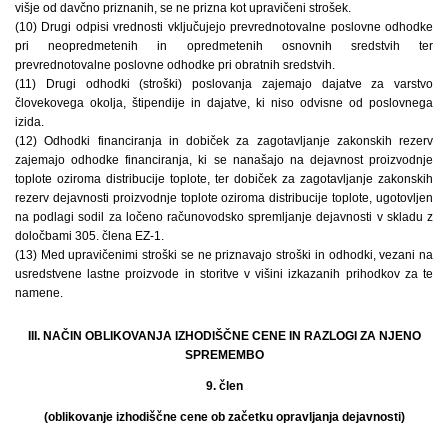
višje od davčno priznanih, se ne prizna kot upravičeni strošek.
(10) Drugi odpisi vrednosti vključujejo prevrednotovalne poslovne odhodke
pri neopredmetenih in opredmetenih osnovnih sredstvih ter
prevrednotovalne poslovne odhodke pri obratnih sredstvih.
(11) Drugi odhodki (stroški) poslovanja zajemajo dajatve za varstvo
človekovega okolja, štipendije in dajatve, ki niso odvisne od poslovnega
izida.
(12) Odhodki financiranja in dobiček za zagotavljanje zakonskih rezerv
zajemajo odhodke financiranja, ki se nanašajo na dejavnost proizvodnje
toplote oziroma distribucije toplote, ter dobiček za zagotavljanje zakonskih
rezerv dejavnosti proizvodnje toplote oziroma distribucije toplote, ugotovljen
na podlagi sodil za ločeno računovodsko spremljanje dejavnosti v skladu z
določbami 305. člena EZ-1.
(13) Med upravičenimi stroški se ne priznavajo stroški in odhodki, vezani na
usredstvene lastne proizvode in storitve v višini izkazanih prihodkov za te
namene.
III. NAČIN OBLIKOVANJA IZHODIŠČNE CENE IN RAZLOGI ZA NJENO
SPREMEMBO
9. člen
(oblikovanje izhodiščne cene ob začetku opravljanja dejavnosti)