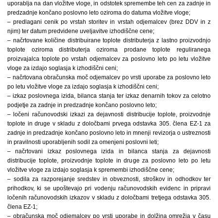
uporablja na dan vložitve vloge, in odstotek spremembe teh cen za zadnje in
predzadnje končano poslovno leto oziroma do datuma vložitve vloge;
– predlagani cenik po vrstah storitev in vrstah odjemalcev (brez DDV in z
njim) ter datum predvidene uveljavitve izhodiščne cene;
– načrtovane količine distribuirane toplote distributerja z lastno proizvodnjo
toplote oziroma distributerja oziroma prodane toplote reguliranega
proizvajalca toplote po vrstah odjemalcev za poslovno leto po letu vložitve
vloge za izdajo soglasja k izhodiščni ceni;
– načrtovana obračunska moč odjemalcev po vrsti uporabe za poslovno leto
po letu vložitve vloge za izdajo soglasja k izhodiščni ceni;
– izkaz poslovnega izida, bilanca stanja ter izkaz denarnih tokov za celotno
podjetje za zadnje in predzadnje končano poslovno leto;
– ločeni računovodski izkazi za dejavnosti distribucije toplote, proizvodnje
toplote in druge v skladu z določbami prvega odstavka 305. člena EZ-1 za
zadnje in predzadnje končano poslovno leto in mnenji revizorja o ustreznosti
in pravilnosti uporabljenih sodil za omenjeni poslovni leti;
– načrtovani izkaz poslovnega izida in bilanca stanja za dejavnosti
distribucije toplote, proizvodnje toplote in druge za poslovno leto po letu
vložitve vloge za izdajo soglasja k spremembi izhodiščne cene;
– sodila za razporejanje sredstev in obveznosti, stroškov in odhodkov ter
prihodkov, ki se upoštevajo pri vodenju računovodskih evidenc in pripravi
ločenih računovodskih izkazov v skladu z določbami tretjega odstavka 305.
člena EZ-1;
– obračunska moč odjemalcev po vrsti uporabe in dolžina omrežja v času