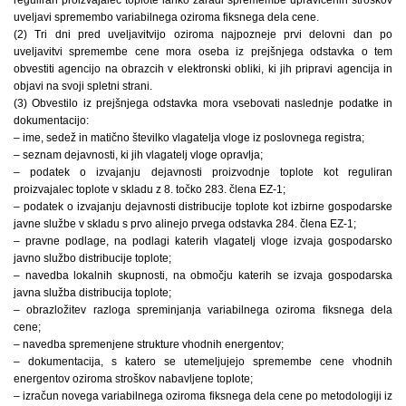
uveljavi spremembo variabilnega oziroma fiksnega dela cene.
(2) Tri dni pred uveljavitvijo oziroma najpozneje prvi delovni dan po
uveljavitvi spremembe cene mora oseba iz prejšnjega odstavka o tem
obvestiti agencijo na obrazcih v elektronski obliki, ki jih pripravi agencija in
objavi na svoji spletni strani.
(3) Obvestilo iz prejšnjega odstavka mora vsebovati naslednje podatke in
dokumentacijo:
– ime, sedež in matično številko vlagatelja vloge iz poslovnega registra;
– seznam dejavnosti, ki jih vlagatelj vloge opravlja;
– podatek o izvajanju dejavnosti proizvodnje toplote kot reguliran
proizvajalec toplote v skladu z 8. točko 283. člena EZ-1;
– podatek o izvajanju dejavnosti distribucije toplote kot izbirne gospodarske
javne službe v skladu s prvo alinejo prvega odstavka 284. člena EZ-1;
– pravne podlage, na podlagi katerih vlagatelj vloge izvaja gospodarsko
javno službo distribucije toplote;
– navedba lokalnih skupnosti, na območju katerih se izvaja gospodarska
javna služba distribucija toplote;
– obrazložitev razloga spreminjanja variabilnega oziroma fiksnega dela
cene;
– navedba spremenjene strukture vhodnih energentov;
– dokumentacija, s katero se utemeljujejo spremembe cene vhodnih
energentov oziroma stroškov nabavljene toplote;
– izračun novega variabilnega oziroma fiksnega dela cene po metodologiji iz