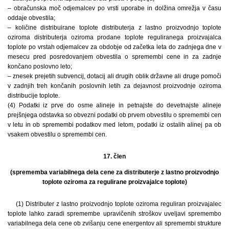
– obračunska moč odjemalcev po vrsti uporabe in dolžina omrežja v času
oddaje obvestila;
– količine distribuirane toplote distributerja z lastno proizvodnjo toplote
oziroma distributerja oziroma prodane toplote reguliranega proizvajalca
toplote po vrstah odjemalcev za obdobje od začetka leta do zadnjega dne v
mesecu pred posredovanjem obvestila o spremembi cene in za zadnje
končano poslovno leto;
– znesek prejetih subvencij, dotacij ali drugih oblik državne ali druge pomoči
v zadnjih treh končanih poslovnih letih za dejavnost proizvodnje oziroma
distribucije toplote.
(4) Podatki iz prve do osme alineje in petnajste do devetnajste alineje
prejšnjega odstavka so obvezni podatki ob prvem obvestilu o spremembi cen
v letu in ob spremembi podatkov med letom, podatki iz ostalih alinej pa ob
vsakem obvestilu o spremembi cen.
17. člen
(sprememba variabilnega dela cene za distributerje z lastno proizvodnjo
toplote oziroma za regulirane proizvajalce toplote)
(1) Distributer z lastno proizvodnjo toplote oziroma reguliran proizvajalec
toplote lahko zaradi spremembe upravičenih stroškov uveljavi spremembo
variabilnega dela cene ob zvišanju cene energentov ali spremembi strukture