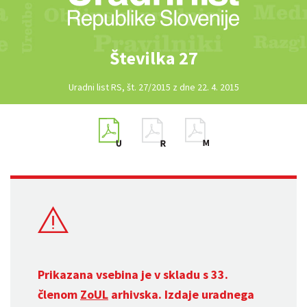
Številka 27
Uradni list RS, št. 27/2015 z dne 22. 4. 2015
Prikazana vsebina je v skladu s 33.
členom
ZoUL
arhivska. Izdaje uradnega