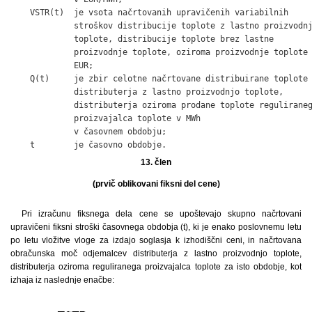
    VSTR(t)  je vsota načrtovanih upravičenih variabilnih

             stroškov distribucije toplote z lastno proizvodnj
             toplote, distribucije toplote brez lastne

             proizvodnje toplote, oziroma proizvodnje toplote 
             EUR;

    Q(t)     je zbir celotne načrtovane distribuirane toplote

             distributerja z lastno proizvodnjo toplote,

             distributerja oziroma prodane toplote reguliraneg
             proizvajalca toplote v MWh

             v časovnem obdobju;

    t        je časovno obdobje.
13. člen
(prvič oblikovani fiksni del cene)
Pri izračunu fiksnega dela cene se upoštevajo skupno načrtovani
upravičeni fiksni stroški časovnega obdobja (t), ki je enako poslovnemu letu
po letu vložitve vloge za izdajo soglasja k izhodiščni ceni, in načrtovana
obračunska moč odjemalcev distributerja z lastno proizvodnjo toplote,
distributerja oziroma reguliranega proizvajalca toplote za isto obdobje, kot
izhaja iz naslednje enačbe: