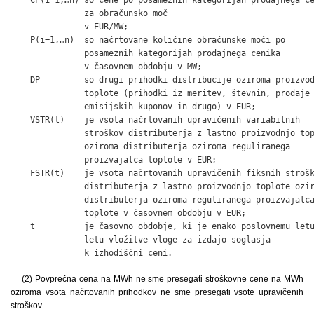
               za obračunsko moč

               v EUR/MW;

    P(i=1,…n)  so načrtovane količine obračunske moči po

               posameznih kategorijah prodajnega cenika

               v časovnem obdobju v MW;

    DP         so drugi prihodki distribucije oziroma proizvod
               toplote (prihodki iz meritev, števnin, prodaje

               emisijskih kuponov in drugo) v EUR;

    VSTR(t)    je vsota načrtovanih upravičenih variabilnih

               stroškov distributerja z lastno proizvodnjo top
               oziroma distributerja oziroma reguliranega

               proizvajalca toplote v EUR;

    FSTR(t)    je vsota načrtovanih upravičenih fiksnih strošk
               distributerja z lastno proizvodnjo toplote ozir
               distributerja oziroma reguliranega proizvajalca
               toplote v časovnem obdobju v EUR;

    t          je časovno obdobje, ki je enako poslovnemu letu
               letu vložitve vloge za izdajo soglasja

               k izhodiščni ceni.
(2) Povprečna cena na MWh ne sme presegati stroškovne cene na MWh
oziroma vsota načrtovanih prihodkov ne sme presegati vsote upravičenih
stroškov.