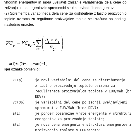
vhodnih energentov in mora uveljaviti znižanje variabilnega dela cene ob
znižanju cen energentov in spremembi strukture vhodnih energentov.
(2) Sprememba variabilnega dela cene za distributerje z lastno proizvodnjo
toplote oziroma za regulirane proizvajalce toplote se izračuna na podlagi
naslednje enačbe:
a(1)+a(2)+……+a(n)=1¸
kjer oznake pomenijo:
    VC(p)      je novi variabilni del cene za distributerja

               z lastno proizvodnjo toplote oziroma za

               reguliranega proizvajalca toplote v EUR/MWh (br
               DDV);

    VC(0p)     je variabilni del cene po zadnji uveljavljeni

               spremembi v EUR/MWh (brez DDV);

    a(i)       je ponder posamezne vrste energenta v strukturi
               energentov za proizvodnjo toplote;

    E(i)       je nova cena energenta v strukturi energentov z
               proizvodnjo toplote v EUR/enoto;
