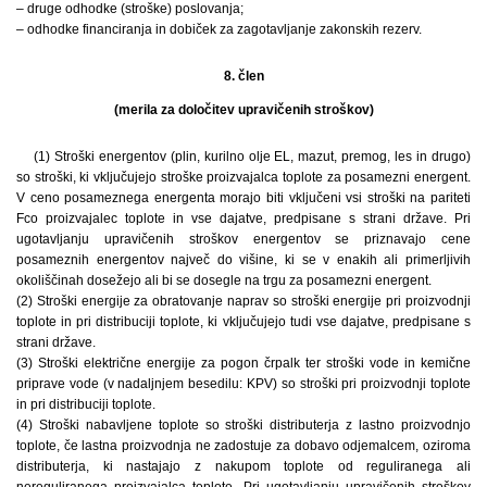
– druge odhodke (stroške) poslovanja;
– odhodke financiranja in dobiček za zagotavljanje zakonskih rezerv.
8. člen
(merila za določitev upravičenih stroškov)
(1) Stroški energentov (plin, kurilno olje EL, mazut, premog, les in drugo)
so stroški, ki vključujejo stroške proizvajalca toplote za posamezni energent.
V ceno posameznega energenta morajo biti vključeni vsi stroški na pariteti
Fco proizvajalec toplote in vse dajatve, predpisane s strani države. Pri
ugotavljanju upravičenih stroškov energentov se priznavajo cene
posameznih energentov največ do višine, ki se v enakih ali primerljivih
okoliščinah dosežejo ali bi se dosegle na trgu za posamezni energent.
(2) Stroški energije za obratovanje naprav so stroški energije pri proizvodnji
toplote in pri distribuciji toplote, ki vključujejo tudi vse dajatve, predpisane s
strani države.
(3) Stroški električne energije za pogon črpalk ter stroški vode in kemične
priprave vode (v nadaljnjem besedilu: KPV) so stroški pri proizvodnji toplote
in pri distribuciji toplote.
(4) Stroški nabavljene toplote so stroški distributerja z lastno proizvodnjo
toplote, če lastna proizvodnja ne zadostuje za dobavo odjemalcem, oziroma
distributerja, ki nastajajo z nakupom toplote od reguliranega ali
nereguliranega proizvajalca toplote. Pri ugotavljanju upravičenih stroškov