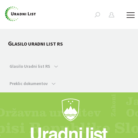
G
LASILO URADNI LIST RS
Glasilo Uradni list RS
Preklic dokumentov