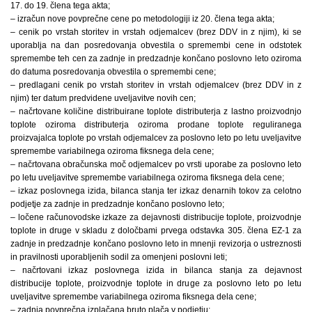
17. do 19. člena tega akta;
– izračun nove povprečne cene po metodologiji iz 20. člena tega akta;
– cenik po vrstah storitev in vrstah odjemalcev (brez DDV in z njim), ki se
uporablja na dan posredovanja obvestila o spremembi cene in odstotek
spremembe teh cen za zadnje in predzadnje končano poslovno leto oziroma
do datuma posredovanja obvestila o spremembi cene;
– predlagani cenik po vrstah storitev in vrstah odjemalcev (brez DDV in z
njim) ter datum predvidene uveljavitve novih cen;
– načrtovane količine distribuirane toplote distributerja z lastno proizvodnjo
toplote oziroma distributerja oziroma prodane toplote reguliranega
proizvajalca toplote po vrstah odjemalcev za poslovno leto po letu uveljavitve
spremembe variabilnega oziroma fiksnega dela cene;
– načrtovana obračunska moč odjemalcev po vrsti uporabe za poslovno leto
po letu uveljavitve spremembe variabilnega oziroma fiksnega dela cene;
– izkaz poslovnega izida, bilanca stanja ter izkaz denarnih tokov za celotno
podjetje za zadnje in predzadnje končano poslovno leto;
– ločene računovodske izkaze za dejavnosti distribucije toplote, proizvodnje
toplote in druge v skladu z določbami prvega odstavka 305. člena EZ-1 za
zadnje in predzadnje končano poslovno leto in mnenji revizorja o ustreznosti
in pravilnosti uporabljenih sodil za omenjeni poslovni leti;
– načrtovani izkaz poslovnega izida in bilanca stanja za dejavnost
distribucije toplote, proizvodnje toplote in druge za poslovno leto po letu
uveljavitve spremembe variabilnega oziroma fiksnega dela cene;
– zadnja povprečna izplačana bruto plača v podjetju;