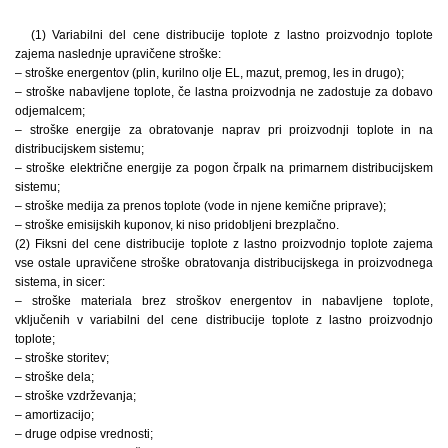
(1) Variabilni del cene distribucije toplote z lastno proizvodnjo toplote
zajema naslednje upravičene stroške:
– stroške energentov (plin, kurilno olje EL, mazut, premog, les in drugo);
– stroške nabavljene toplote, če lastna proizvodnja ne zadostuje za dobavo
odjemalcem;
– stroške energije za obratovanje naprav pri proizvodnji toplote in na
distribucijskem sistemu;
– stroške električne energije za pogon črpalk na primarnem distribucijskem
sistemu;
– stroške medija za prenos toplote (vode in njene kemične priprave);
– stroške emisijskih kuponov, ki niso pridobljeni brezplačno.
(2) Fiksni del cene distribucije toplote z lastno proizvodnjo toplote zajema
vse ostale upravičene stroške obratovanja distribucijskega in proizvodnega
sistema, in sicer:
– stroške materiala brez stroškov energentov in nabavljene toplote,
vključenih v variabilni del cene distribucije toplote z lastno proizvodnjo
toplote;
– stroške storitev;
– stroške dela;
– stroške vzdrževanja;
– amortizacijo;
– druge odpise vrednosti;