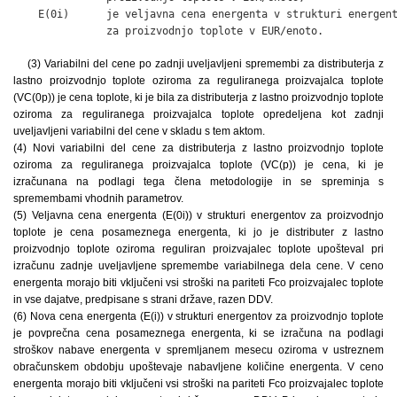
    E(0i)      je veljavna cena energenta v strukturi energent
               za proizvodnjo toplote v EUR/enoto.
(3) Variabilni del cene po zadnji uveljavljeni spremembi za distributerja z
lastno proizvodnjo toplote oziroma za reguliranega proizvajalca toplote
(VC(0p)) je cena toplote, ki je bila za distributerja z lastno proizvodnjo toplote
oziroma za reguliranega proizvajalca toplote opredeljena kot zadnji
uveljavljeni variabilni del cene v skladu s tem aktom.
(4) Novi variabilni del cene za distributerja z lastno proizvodnjo toplote
oziroma za reguliranega proizvajalca toplote (VC(p)) je cena, ki je
izračunana na podlagi tega člena metodologije in se spreminja s
spremembami vhodnih parametrov.
(5) Veljavna cena energenta (E(0i)) v strukturi energentov za proizvodnjo
toplote je cena posameznega energenta, ki jo je distributer z lastno
proizvodnjo toplote oziroma reguliran proizvajalec toplote upošteval pri
izračunu zadnje uveljavljene spremembe variabilnega dela cene. V ceno
energenta morajo biti vključeni vsi stroški na pariteti Fco proizvajalec toplote
in vse dajatve, predpisane s strani države, razen DDV.
(6) Nova cena energenta (E(i)) v strukturi energentov za proizvodnjo toplote
je povprečna cena posameznega energenta, ki se izračuna na podlagi
stroškov nabave energenta v spremljanem mesecu oziroma v ustreznem
obračunskem obdobju upoštevaje nabavljene količine energenta. V ceno
energenta morajo biti vključeni vsi stroški na pariteti Fco proizvajalec toplote