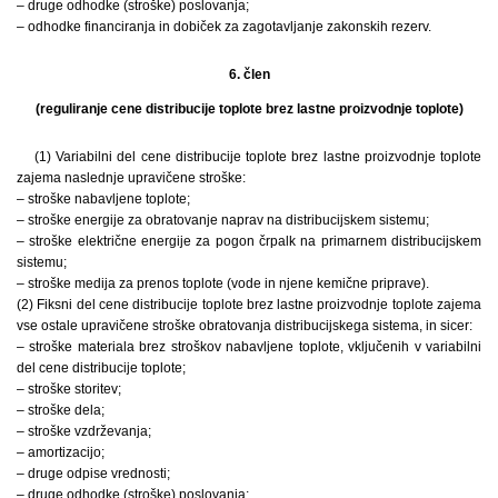
– druge odhodke (stroške) poslovanja;
– odhodke financiranja in dobiček za zagotavljanje zakonskih rezerv.
6. člen
(reguliranje cene distribucije toplote brez lastne proizvodnje toplote)
(1) Variabilni del cene distribucije toplote brez lastne proizvodnje toplote
zajema naslednje upravičene stroške:
– stroške nabavljene toplote;
– stroške energije za obratovanje naprav na distribucijskem sistemu;
– stroške električne energije za pogon črpalk na primarnem distribucijskem
sistemu;
– stroške medija za prenos toplote (vode in njene kemične priprave).
(2) Fiksni del cene distribucije toplote brez lastne proizvodnje toplote zajema
vse ostale upravičene stroške obratovanja distribucijskega sistema, in sicer:
– stroške materiala brez stroškov nabavljene toplote, vključenih v variabilni
del cene distribucije toplote;
– stroške storitev;
– stroške dela;
– stroške vzdrževanja;
– amortizacijo;
– druge odpise vrednosti;
– druge odhodke (stroške) poslovanja;