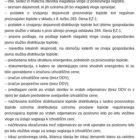
– ime, sedež in matična številka vlagatelja vloge iz poslovnega registra;
– seznam dejavnosti, ki jih oziroma jih bo vlagatelj vloge opravljal;
– podatek o izvajanju dejavnosti proizvodnje toplote kot reguliran
proizvajalec toplote v skladu z 8. točko 283. člena EZ-1;
– podatek o izvajanju dejavnosti distribucije toplote kot izbirne gospodarske
javne službe v skladu s prvo alinejo prvega odstavka 284. člena EZ-1;
– pravne podlage, na podlagi katerih vlagatelj vloge izvaja gospodarsko
javno službo distribucije toplote;
– navedba lokalnih skupnosti, na območju katerih se izvaja gospodarska
javna služba distribucije toplote;
– predvidena letna struktura energentov, potrebnih za proizvodnjo toplote;
– dokumentacija, s katero se utemeljujejo cene vhodnih energentov, ki so
bile uporabljene v izračunu izhodiščne cene;
– izračun izhodiščne cene (brez DDV);
– izračun povprečne cene (brez DDV);
– predlagani cenik po vrstah storitev in vrstah odjemalcev (brez DDV in z
njim) ter datum predvidene uveljavitve izhodiščne cene;
– načrtovane količine distribuirane toplote distributerja z lastno proizvodnjo
toplote oziroma distributerja oziroma prodane toplote reguliranega
proizvajalca toplote po vrstah odjemalcev za poslovno leto po letu vložitve
vloge za izdajo soglasja k izhodiščni ceni;
– načrtovana obračunska moč odjemalcev po vrsti uporabe za poslovno leto
po letu vložitve vloge za izdajo soglasja k izhodiščni ceni;
– izkaz poslovnega izida, bilanca stanja ter izkaz denarnih tokov za celotno