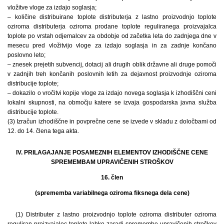
vložitve vloge za izdajo soglasja;
– količine distribuirane toplote distributerja z lastno proizvodnjo toplote
oziroma distributerja oziroma prodane toplote reguliranega proizvajalca
toplote po vrstah odjemalcev za obdobje od začetka leta do zadnjega dne v
mesecu pred vložitvijo vloge za izdajo soglasja in za zadnje končano
poslovno leto;
– znesek prejetih subvencij, dotacij ali drugih oblik državne ali druge pomoči
v zadnjih treh končanih poslovnih letih za dejavnost proizvodnje oziroma
distribucije toplote;
– dokazilo o vročitvi kopije vloge za izdajo novega soglasja k izhodiščni ceni
lokalni skupnosti, na območju katere se izvaja gospodarska javna služba
distribucije toplote.
(3) Izračun izhodiščne in povprečne cene se izvede v skladu z določbami od
12. do 14. člena tega akta.
IV. PRILAGAJANJE POSAMEZNIH ELEMENTOV IZHODIŠČNE CENE
SPREMEMBAM UPRAVIČENIH STROŠKOV
16. člen
(sprememba variabilnega oziroma fiksnega dela cene)
(1) Distributer z lastno proizvodnjo toplote oziroma distributer oziroma
reguliran proizvajalec toplote lahko zaradi spremembe upravičenih stroškov