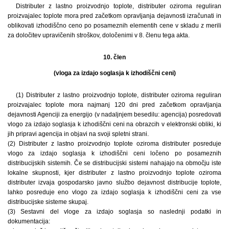
Distributer z lastno proizvodnjo toplote, distributer oziroma reguliran
proizvajalec toplote mora pred začetkom opravljanja dejavnosti izračunati in
oblikovati izhodiščno ceno po posameznih elementih cene v skladu z merili
za določitev upravičenih stroškov, določenimi v 8. členu tega akta.
10. člen
(vloga za izdajo soglasja k izhodiščni ceni)
(1) Distributer z lastno proizvodnjo toplote, distributer oziroma reguliran
proizvajalec toplote mora najmanj 120 dni pred začetkom opravljanja
dejavnosti Agenciji za energijo (v nadaljnjem besedilu: agencija) posredovati
vlogo za izdajo soglasja k izhodiščni ceni na obrazcih v elektronski obliki, ki
jih pripravi agencija in objavi na svoji spletni strani.
(2) Distributer z lastno proizvodnjo toplote oziroma distributer posreduje
vlogo za izdajo soglasja k izhodiščni ceni ločeno po posameznih
distribucijskih sistemih. Če se distribucijski sistemi nahajajo na območju iste
lokalne skupnosti, kjer distributer z lastno proizvodnjo toplote oziroma
distributer izvaja gospodarsko javno službo dejavnost distribucije toplote,
lahko posreduje eno vlogo za izdajo soglasja k izhodiščni ceni za vse
distribucijske sisteme skupaj.
(3) Sestavni del vloge za izdajo soglasja so naslednji podatki in
dokumentacija: