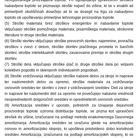
nabavljene toplote se priznavajo stroški največ do višine, ki se v enakih ali
primerljivih okoliščinah dosežejo ali bi se dosegli na trgu za nabavljeno
toploto ob upoštevanju primerljive tehnologije proizvodnje toplote.
(5) Stroški materiala brez stroškov energentov in nabavljene toplote
vključujejo stroške pomožnega materiala, pisarniškega materiala, strokovne
literature in druge stroške materiala.
(6) Stroški storitev vključujejo stroške prevoznih storitev, najemnine, povračila
stroškov v zvezi z delom, stroške storitev plačilnega prometa in bančnih
storitev, stroške intelektualnih storitev, zavarovalne premije in stroške drugih
storitev.
(7) Stroški dela vključujejo stroške plač in druge stroške dela po veljavni
kolektivni pogodbi in sklenjenih individualnih pogodbah.
(8) Stroški vzdrževanja vključujejo stroške nabave delov za stroje in naprave
ter nadomestnih delov za opremo, stroške materiala za vzdrževanje
osnovnih sredstev ter storitev v zvezi z vzdrževanjem sredstev. Deli za stroje
in naprave ter nadomestni deli za opremo ne povečujejo nabavne vrednosti
neopredmetenih dolgoročnih sredstev in opredmetenih osnovnih sredstev.
(9) Amortizacija sredstev v uporabi, potrebnih za izvajanje dejavnosti
proizvodnje toplote oziroma distribucije toplote, se prizna kot upravičeni
strošek do višine, izračunane na podlagi metode enakomernega časovnega
amortiziranja. Amortizacija sredstev se izračuna glede na amortizacijsko
osnovo in amortizacijsko stopnjo, ki upošteva predvideno dobo koristnosti
sredstev. Amortizacija, izračunana na podlagi amortizacijskih stopenj, ki so