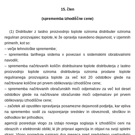
15. člen
(sprememba izhodiščne cene)
(1) Distributer z lastno proizvodnjo toplote oziroma distributer oziroma
reguliran proizvajalec toplote, ki že opravlja navedeno dejavnost, v izjemnih
primerih, kot so:
– večje tehnološke spremembe;
– sprememba tarifnega sistema v povezavi s sistemskimi obratovalnimi
navodili;
– sprememba načrtovanih količin distribuirane toplote distributerja z lastno
proizvodnjo toplote oziroma distributerja oziroma prodane toplote
reguliranega proizvajalca toplote za več kot 20 odstotkov glede na
načrtovane količine pri prvem oblikovanju izhodiščne cene;
– sprememba načrtovanih obračunskih moči odjemalcev za več kot deset
odstotkov glede na načrtovane obračunske moči odjemalcev pri prvem
oblikovanju izhodiščne cene;
– začetek ali opustitev opravljanja posamezne dejavnosti podjetja, kar vpliva
na spremembo sodil za razporejanje sredstev in obveznosti, stroškov in
odhodkov ter prihodkov,
agenciji posreduje vlogo za izdajo novega soglasja k izhodiščni ceni na
obrazcih v elektronski obliki, ki jih pripravi agencija in objavi na svoji spletni
strani. Vlogo posreduje najmanj dva meseca pred predvideno uveljavitvijo