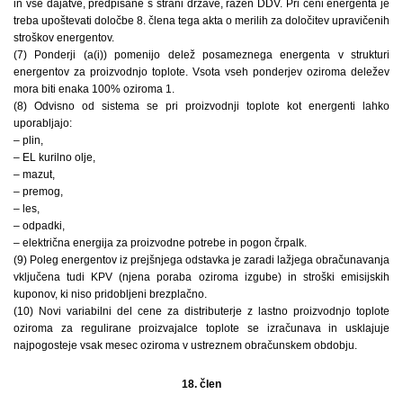
in vse dajatve, predpisane s strani države, razen DDV. Pri ceni energenta je
treba upoštevati določbe 8. člena tega akta o merilih za določitev upravičenih
stroškov energentov.
(7) Ponderji (a(i)) pomenijo delež posameznega energenta v strukturi
energentov za proizvodnjo toplote. Vsota vseh ponderjev oziroma deležev
mora biti enaka 100% oziroma 1.
(8) Odvisno od sistema se pri proizvodnji toplote kot energenti lahko
uporabljajo:
– plin,
– EL kurilno olje,
– mazut,
– premog,
– les,
– odpadki,
– električna energija za proizvodne potrebe in pogon črpalk.
(9) Poleg energentov iz prejšnjega odstavka je zaradi lažjega obračunavanja
vključena tudi KPV (njena poraba oziroma izgube) in stroški emisijskih
kuponov, ki niso pridobljeni brezplačno.
(10) Novi variabilni del cene za distributerje z lastno proizvodnjo toplote
oziroma za regulirane proizvajalce toplote se izračunava in usklajuje
najpogosteje vsak mesec oziroma v ustreznem obračunskem obdobju.
18. člen