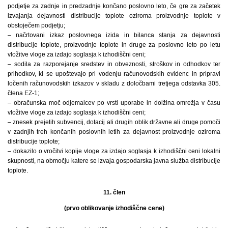
podjetje za zadnje in predzadnje končano poslovno leto, če gre za začetek
izvajanja dejavnosti distribucije toplote oziroma proizvodnje toplote v
obstoječem podjetju;
– načrtovani izkaz poslovnega izida in bilanca stanja za dejavnosti
distribucije toplote, proizvodnje toplote in druge za poslovno leto po letu
vložitve vloge za izdajo soglasja k izhodiščni ceni;
– sodila za razporejanje sredstev in obveznosti, stroškov in odhodkov ter
prihodkov, ki se upoštevajo pri vodenju računovodskih evidenc in pripravi
ločenih računovodskih izkazov v skladu z določbami tretjega odstavka 305.
člena EZ-1;
– obračunska moč odjemalcev po vrsti uporabe in dolžina omrežja v času
vložitve vloge za izdajo soglasja k izhodiščni ceni;
– znesek prejetih subvencij, dotacij ali drugih oblik državne ali druge pomoči
v zadnjih treh končanih poslovnih letih za dejavnost proizvodnje oziroma
distribucije toplote;
– dokazilo o vročitvi kopije vloge za izdajo soglasja k izhodiščni ceni lokalni
skupnosti, na območju katere se izvaja gospodarska javna služba distribucije
toplote.
11. člen
(prvo oblikovanje izhodiščne cene)