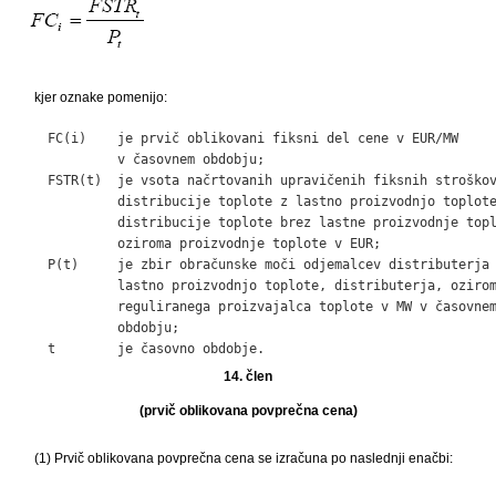
kjer oznake pomenijo:
    FC(i)    je prvič oblikovani fiksni del cene v EUR/MW

             v časovnem obdobju;

    FSTR(t)  je vsota načrtovanih upravičenih fiksnih stroškov
             distribucije toplote z lastno proizvodnjo toplote
             distribucije toplote brez lastne proizvodnje topl
             oziroma proizvodnje toplote v EUR;

    P(t)     je zbir obračunske moči odjemalcev distributerja 
             lastno proizvodnjo toplote, distributerja, ozirom
             reguliranega proizvajalca toplote v MW v časovnem
             obdobju;

    t        je časovno obdobje.
14. člen
(prvič oblikovana povprečna cena)
(1) Prvič oblikovana povprečna cena se izračuna po naslednji enačbi: