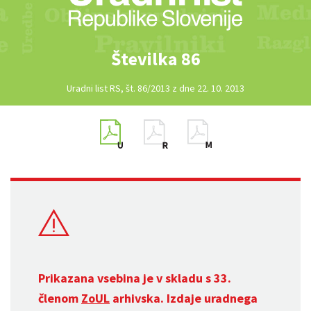
Številka 86
Uradni list RS, št. 86/2013 z dne 22. 10. 2013
Prikazana vsebina je v skladu s 33.
členom
ZoUL
arhivska. Izdaje uradnega