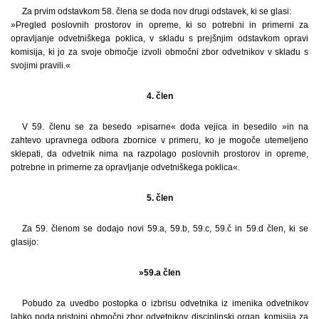
Za prvim odstavkom 58. člena se doda nov drugi odstavek, ki se glasi:
»Pregled poslovnih prostorov in opreme, ki so potrebni in primerni za
opravljanje odvetniškega poklica, v skladu s prejšnjim odstavkom opravi
komisija, ki jo za svoje območje izvoli območni zbor odvetnikov v skladu s
svojimi pravili.«
4. člen
V 59. členu se za besedo »pisarne« doda vejica in besedilo »in na
zahtevo upravnega odbora zbornice v primeru, ko je mogoče utemeljeno
sklepati, da odvetnik nima na razpolago poslovnih prostorov in opreme,
potrebne in primerne za opravljanje odvetniškega poklica«.
5. člen
Za 59. členom se dodajo novi 59.a, 59.b, 59.c, 59.č in 59.d člen, ki se
glasijo:
»59.a člen
Pobudo za uvedbo postopka o izbrisu odvetnika iz imenika odvetnikov
lahko poda pristojni območni zbor odvetnikov, disciplinski organ, komisija za