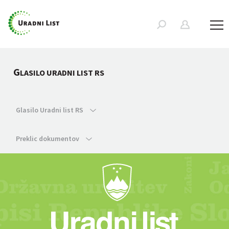
G
LASILO URADNI LIST RS
Glasilo Uradni list RS
Preklic dokumentov