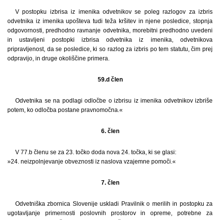
V postopku izbrisa iz imenika odvetnikov se poleg razlogov za izbris
odvetnika iz imenika upošteva tudi teža kršitev in njene posledice, stopnja
odgovornosti, predhodno ravnanje odvetnika, morebitni predhodno uvedeni
in ustavljeni postopki izbrisa odvetnika iz imenika, odvetnikova
pripravljenost, da se posledice, ki so razlog za izbris po tem statutu, čim prej
odpravijo, in druge okoliščine primera.
59.d člen
Odvetnika se na podlagi odločbe o izbrisu iz imenika odvetnikov izbriše
potem, ko odločba postane pravnomočna.«
6. člen
V 77.b členu se za 23. točko doda nova 24. točka, ki se glasi:
»24. neizpolnjevanje obveznosti iz naslova vzajemne pomoči.«
7. člen
Odvetniška zbornica Slovenije uskladi Pravilnik o merilih in postopku za
ugotavljanje primernosti poslovnih prostorov in opreme, potrebne za