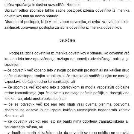
etična vprašanja in častno razsodišče zbornice.
Upravni odbor zbornice lahko začne postopek izbrisa odvetnika iz imenika
odvetnikov tudi na lastno pobudo.
Disciplinski postopek, ki je v teku zoper odvetnika, ni ovira za uvedbo, tek in
zaključek upravnega postopka za izbris odvetnika iz imenika odvetnikov.
59.b člen
Pogoj za izbris odvetnika iz imenika odvetnikov v primeru, ko odvetnik več
kot eno leto brez opravičenega razloga ne opravlja odvetniškega poklica, je
izpolnjen:
– če odvetnik več kot eno leto v svojih poslovnih prostorih ali na kakšen drug
način ni dostopen svojim strankam ali če stranke ali sodišče z njim ne morejo
vzpostaviti običajne redne komunikacije, ali
– če zbornica več kot eno leto z odvetnikom ni mogla vzpostaviti običajne
redne komunikacije (npr. če odvetnik ne dviga poštnih pošiljk, ni dosegljiv na
telefon, fax, elektronsko pošto ipd.), ali
– če se odvetnik več kot eno leto kljub vsaj dvema pisnima pozivoma
zbornice ne odzove in ne izpolni kakšnih utemeljenih nedenarnih zahtev
zbornice, ali
– če odvetnik več kot eno leto na banki nima odprtega transakcijskega ali
fiduciarnega računa, ali
– v drugih primerih, ki kažejo na to, da odvetnik svojega poklica ne opravlja