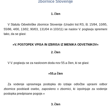
zbornice Slovenije
1. člen
V Statutu Odvetniške zbornice Slovenije (Uradni list RS, št. 15/94, 10/95,
55/96, 4/00, 13/02, 90/03, 131/04 in 103/11) se naslov V. poglavja spremeni
tako, da se glasi:
»V. POSTOPEK VPISA IN IZBRISA IZ IMENIKA ODVETNIKOV«
2. člen
V V. poglavju se za naslovom doda nov 55.a člen, ki se glasi:
»55.a člen
Za vodenje upravnega postopka do izdaje odločbe upravni odbor
zbornice pooblasti osebo, zaposleno v zbornici, ki izpolnjuje za vodenje
postopka predpisane pogoje.«
3. člen