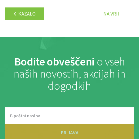
KAZALO
NA VRH
Bodite obveščeni
o vseh
naših novostih, akcijah in
dogodkih
PRIJAVA