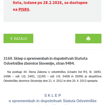
lista, izdane po 28.2.2026, so dostopne
na
PISRS
.
KAZALO
3169. Sklep o spremembah in dopolnitvah Statuta
Odvetniške zbornice Slovenije, stran 9494.
Na podlagi 44. člena Zakona o odvetništvu (Uradni list RS, št. 18/93,
24/96 − odl. US, 24/01, 111/05 − odl. US, 54/08 in 35/09) je skupščina
Odvetniške zbornice Slovenije dne 21. 4. 2012 in dne 20. 4. 2013 sprejela
S K L E P
o spremembah in dopolnitvah Statuta Odvetniške