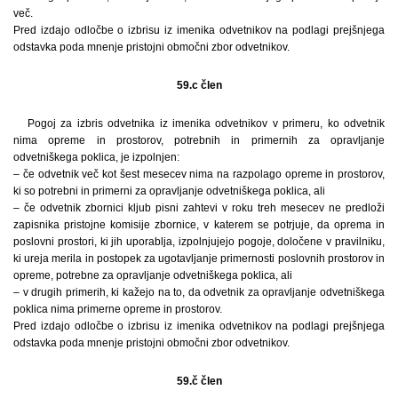
več.
Pred izdajo odločbe o izbrisu iz imenika odvetnikov na podlagi prejšnjega
odstavka poda mnenje pristojni območni zbor odvetnikov.
59.c člen
Pogoj za izbris odvetnika iz imenika odvetnikov v primeru, ko odvetnik
nima opreme in prostorov, potrebnih in primernih za opravljanje
odvetniškega poklica, je izpolnjen:
– če odvetnik več kot šest mesecev nima na razpolago opreme in prostorov,
ki so potrebni in primerni za opravljanje odvetniškega poklica, ali
– če odvetnik zbornici kljub pisni zahtevi v roku treh mesecev ne predloži
zapisnika pristojne komisije zbornice, v katerem se potrjuje, da oprema in
poslovni prostori, ki jih uporablja, izpolnjujejo pogoje, določene v pravilniku,
ki ureja merila in postopek za ugotavljanje primernosti poslovnih prostorov in
opreme, potrebne za opravljanje odvetniškega poklica, ali
– v drugih primerih, ki kažejo na to, da odvetnik za opravljanje odvetniškega
poklica nima primerne opreme in prostorov.
Pred izdajo odločbe o izbrisu iz imenika odvetnikov na podlagi prejšnjega
odstavka poda mnenje pristojni območni zbor odvetnikov.
59.č člen