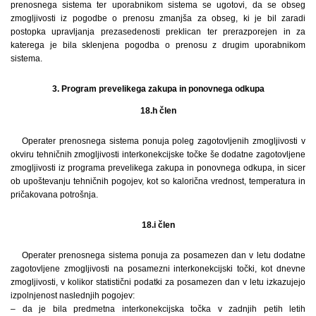
prenosnega sistema ter uporabnikom sistema se ugotovi, da se obseg
zmogljivosti iz pogodbe o prenosu zmanjša za obseg, ki je bil zaradi
postopka upravljanja prezasedenosti preklican ter prerazporejen in za
katerega je bila sklenjena pogodba o prenosu z drugim uporabnikom
sistema.
3. Program prevelikega zakupa in ponovnega odkupa
18.h člen
Operater prenosnega sistema ponuja poleg zagotovljenih zmogljivosti v
okviru tehničnih zmogljivosti interkonekcijske točke še dodatne zagotovljene
zmogljivosti iz programa prevelikega zakupa in ponovnega odkupa, in sicer
ob upoštevanju tehničnih pogojev, kot so kalorična vrednost, temperatura in
pričakovana potrošnja.
18.i člen
Operater prenosnega sistema ponuja za posamezen dan v letu dodatne
zagotovljene zmogljivosti na posamezni interkonekcijski točki, kot dnevne
zmogljivosti, v kolikor statistični podatki za posamezen dan v letu izkazujejo
izpolnjenost naslednjih pogojev:
– da je bila predmetna interkonekcijska točka v zadnjih petih letih