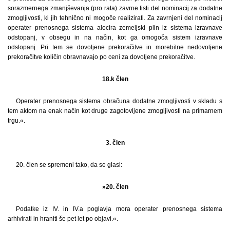
sorazmernega zmanjševanja (pro rata) zavrne tisti del nominacij za dodatne
zmogljivosti, ki jih tehnično ni mogoče realizirati. Za zavrnjeni del nominacij
operater prenosnega sistema alocira zemeljski plin iz sistema izravnave
odstopanj, v obsegu in na način, kot ga omogoča sistem izravnave
odstopanj. Pri tem se dovoljene prekoračitve in morebitne nedovoljene
prekoračitve količin obravnavajo po ceni za dovoljene prekoračitve.
18.k člen
Operater prenosnega sistema obračuna dodatne zmogljivosti v skladu s
tem aktom na enak način kot druge zagotovljene zmogljivosti na primarnem
trgu.«.
3. člen
20. člen se spremeni tako, da se glasi:
»20. člen
Podatke iz IV. in IV.a poglavja mora operater prenosnega sistema
arhivirati in hraniti še pet let po objavi.«.