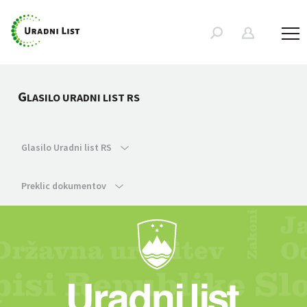
G
LASILO URADNI LIST RS
Glasilo Uradni list RS
Preklic dokumentov