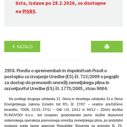
lista, izdane po 28.2.2026, so dostopne
na
PISRS
.
KAZALO
2958. Pravila o spremembah in dopolnitvah Pravil o
postopku za izvajanje Uredbe (ES) št. 715/2009 o pogojih
za dostop do prenosnih omrežij zemeljskega plina in
razveljavitvi Uredbe (ES) št. 1775/2005, stran 9004.
Na podlagi drugega odstavka 31. člena in devetega odstavka 31.e člena
Energetskega zakona (Uradni list RS, št. 27/07 – uradno prečiščeno
besedilo, 70/08, 22/10, 37/11 – Odl. US, 10/12 in 94/12 – ZDoh) družba
PLINOVODI d.o.o., kot izvajalec gospodarske javne službe dejavnost
sistemskega operaterja prenosnega omrežja zemeljskega plina, po pridobitvi
soglasja sveta Javne agencije Republike Slovenije za energijo št. 25-