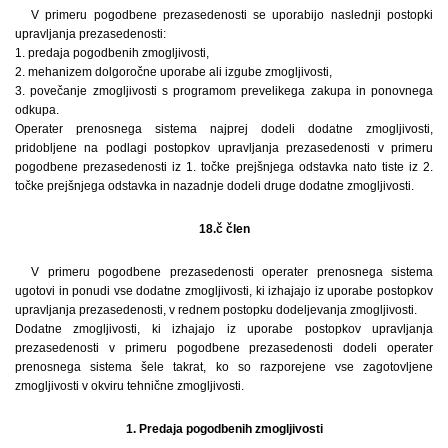
V primeru pogodbene prezasedenosti se uporabijo naslednji postopki
upravljanja prezasedenosti:
1. predaja pogodbenih zmogljivosti,
2. mehanizem dolgoročne uporabe ali izgube zmogljivosti,
3. povečanje zmogljivosti s programom prevelikega zakupa in ponovnega
odkupa.
Operater prenosnega sistema najprej dodeli dodatne zmogljivosti,
pridobljene na podlagi postopkov upravljanja prezasedenosti v primeru
pogodbene prezasedenosti iz 1. točke prejšnjega odstavka nato tiste iz 2.
točke prejšnjega odstavka in nazadnje dodeli druge dodatne zmogljivosti.
18.č člen
V primeru pogodbene prezasedenosti operater prenosnega sistema
ugotovi in ponudi vse dodatne zmogljivosti, ki izhajajo iz uporabe postopkov
upravljanja prezasedenosti, v rednem postopku dodeljevanja zmogljivosti.
Dodatne zmogljivosti, ki izhajajo iz uporabe postopkov upravljanja
prezasedenosti v primeru pogodbene prezasedenosti dodeli operater
prenosnega sistema šele takrat, ko so razporejene vse zagotovljene
zmogljivosti v okviru tehnične zmogljivosti.
1. Predaja pogodbenih zmogljivosti