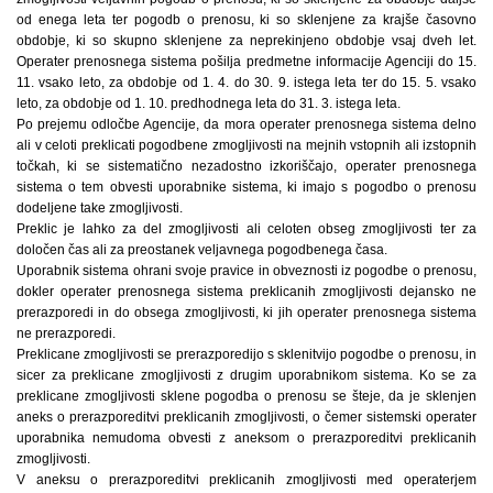
od enega leta ter pogodb o prenosu, ki so sklenjene za krajše časovno
obdobje, ki so skupno sklenjene za neprekinjeno obdobje vsaj dveh let.
Operater prenosnega sistema pošilja predmetne informacije Agenciji do 15.
11. vsako leto, za obdobje od 1. 4. do 30. 9. istega leta ter do 15. 5. vsako
leto, za obdobje od 1. 10. predhodnega leta do 31. 3. istega leta.
Po prejemu odločbe Agencije, da mora operater prenosnega sistema delno
ali v celoti preklicati pogodbene zmogljivosti na mejnih vstopnih ali izstopnih
točkah, ki se sistematično nezadostno izkoriščajo, operater prenosnega
sistema o tem obvesti uporabnike sistema, ki imajo s pogodbo o prenosu
dodeljene take zmogljivosti.
Preklic je lahko za del zmogljivosti ali celoten obseg zmogljivosti ter za
določen čas ali za preostanek veljavnega pogodbenega časa.
Uporabnik sistema ohrani svoje pravice in obveznosti iz pogodbe o prenosu,
dokler operater prenosnega sistema preklicanih zmogljivosti dejansko ne
prerazporedi in do obsega zmogljivosti, ki jih operater prenosnega sistema
ne prerazporedi.
Preklicane zmogljivosti se prerazporedijo s sklenitvijo pogodbe o prenosu, in
sicer za preklicane zmogljivosti z drugim uporabnikom sistema. Ko se za
preklicane zmogljivosti sklene pogodba o prenosu se šteje, da je sklenjen
aneks o prerazporeditvi preklicanih zmogljivosti, o čemer sistemski operater
uporabnika nemudoma obvesti z aneksom o prerazporeditvi preklicanih
zmogljivosti.
V aneksu o prerazporeditvi preklicanih zmogljivosti med operaterjem