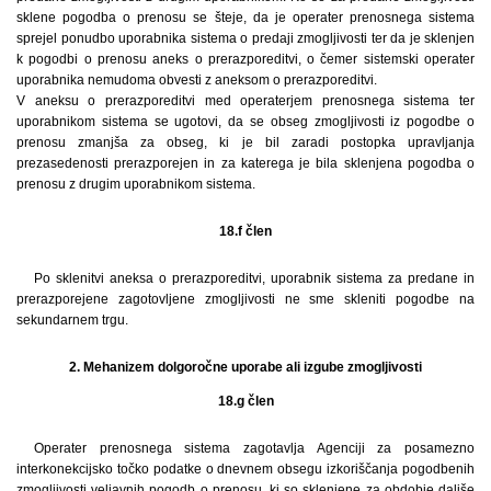
sklene pogodba o prenosu se šteje, da je operater prenosnega sistema
sprejel ponudbo uporabnika sistema o predaji zmogljivosti ter da je sklenjen
k pogodbi o prenosu aneks o prerazporeditvi, o čemer sistemski operater
uporabnika nemudoma obvesti z aneksom o prerazporeditvi.
V aneksu o prerazporeditvi med operaterjem prenosnega sistema ter
uporabnikom sistema se ugotovi, da se obseg zmogljivosti iz pogodbe o
prenosu zmanjša za obseg, ki je bil zaradi postopka upravljanja
prezasedenosti prerazporejen in za katerega je bila sklenjena pogodba o
prenosu z drugim uporabnikom sistema.
18.f člen
Po sklenitvi aneksa o prerazporeditvi, uporabnik sistema za predane in
prerazporejene zagotovljene zmogljivosti ne sme skleniti pogodbe na
sekundarnem trgu.
2. Mehanizem dolgoročne uporabe ali izgube zmogljivosti
18.g člen
Operater prenosnega sistema zagotavlja Agenciji za posamezno
interkonekcijsko točko podatke o dnevnem obsegu izkoriščanja pogodbenih
zmogljivosti veljavnih pogodb o prenosu, ki so sklenjene za obdobje daljše