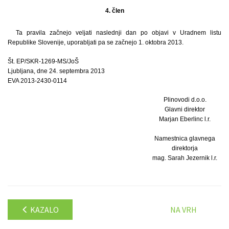
4. člen
Ta pravila začnejo veljati naslednji dan po objavi v Uradnem listu
Republike Slovenije, uporabljati pa se začnejo 1. oktobra 2013.
Št. EP/SKR-1269-MS/JoŠ
Ljubljana, dne 24. septembra 2013
EVA 2013-2430-0114
Plinovodi d.o.o.
Glavni direktor
Marjan Eberlinc l.r.
Namestnica glavnega
direktorja
mag. Sarah Jezernik l.r.
KAZALO
NA VRH