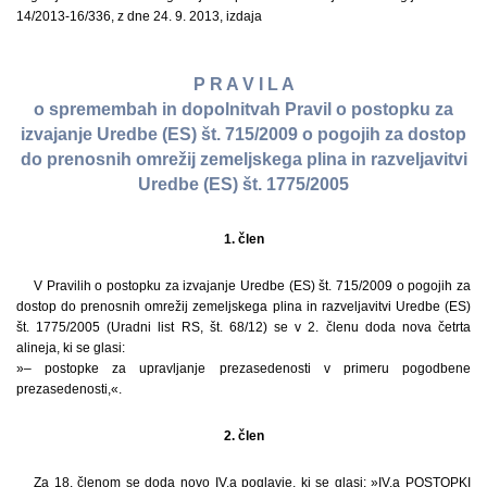
14/2013-16/336, z dne 24. 9. 2013, izdaja
P R A V I L A
o spremembah in dopolnitvah Pravil o postopku za
izvajanje Uredbe (ES) št. 715/2009 o pogojih za dostop
do prenosnih omrežij zemeljskega plina in razveljavitvi
Uredbe (ES) št. 1775/2005
1. člen
V Pravilih o postopku za izvajanje Uredbe (ES) št. 715/2009 o pogojih za
dostop do prenosnih omrežij zemeljskega plina in razveljavitvi Uredbe (ES)
št. 1775/2005 (Uradni list RS, št. 68/12) se v 2. členu doda nova četrta
alineja, ki se glasi:
»– postopke za upravljanje prezasedenosti v primeru pogodbene
prezasedenosti,«.
2. člen
Za 18. členom se doda novo IV.a poglavje, ki se glasi: »IV.a POSTOPKI