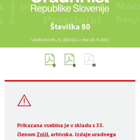
Številka 80
Uradni list RS, št. 80/2013 z dne 30. 9. 2013
Prikazana vsebina je v skladu s 33.
členom
ZoUL
arhivska. Izdaje uradnega