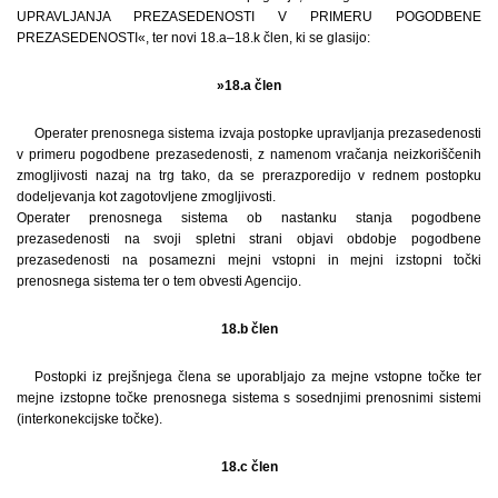
UPRAVLJANJA PREZASEDENOSTI V PRIMERU POGODBENE
PREZASEDENOSTI«, ter novi 18.a–18.k člen, ki se glasijo:
»18.a člen
Operater prenosnega sistema izvaja postopke upravljanja prezasedenosti
v primeru pogodbene prezasedenosti, z namenom vračanja neizkoriščenih
zmogljivosti nazaj na trg tako, da se prerazporedijo v rednem postopku
dodeljevanja kot zagotovljene zmogljivosti.
Operater prenosnega sistema ob nastanku stanja pogodbene
prezasedenosti na svoji spletni strani objavi obdobje pogodbene
prezasedenosti na posamezni mejni vstopni in mejni izstopni točki
prenosnega sistema ter o tem obvesti Agencijo.
18.b člen
Postopki iz prejšnjega člena se uporabljajo za mejne vstopne točke ter
mejne izstopne točke prenosnega sistema s sosednjimi prenosnimi sistemi
(interkonekcijske točke).
18.c člen