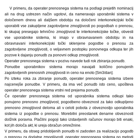
V primeru, da operater prenosnega sistema na podlagi prejetih nominacij
ali na drug ustrezen način ugotovi, da nameravajo uporabniki sistema v
določenem dnevu ali daljšem obdobju na določeni interkonekcijski točki
uporabiti vse zakupljene zagotovljene zmogljivosti po pogodbah o prenosu,
ki skupaj presegajo tehnično zmogljivost te interkonekcijske točke, obvesti
vse uporabnike sistema, ki imajo v obravnavanem obdobju in na
obravnavani interkonekcijski točki sklenjene pogodbe o prenosu za
zagotovljene zmogljivosti, o veljavnem postopku ponovnega odkupa ter jih
pozove k dajanju ponudb za ponovni odkup zmogljivosti.
Operater prenosnega sistema v pozivu navede tudi rok zbiranja ponudb.
Ponudbe uporabnikov sistema morajo navajati količino ponujenih
zagotovljenih prenosnih zmogljivosti in ceno na enoto [Sm3/dan].
Po izteku roka za zbiranje ponudb, operater prenosnega sistema izbere
najcenejše ponudbe. V primeru, da ima več ponudb isto ceno, upošteva
operater prenosnega sistema vrstni red prejema ponudb.
Če operater prenosnega sistema od uporabnika sistema odkupi tako
ponujeno prenosno zmogljivost, pogodbeno obveznost za tako odkupljeno
prenosno zmogljivost deloma ali v celoti pobota z obveznostjo uporabnika
sistema iz pogodbe o prenosu. Morebitni preostanek denarne obveznosti
dolžnik poravna. Plačilni pogoji tako izstavljenih računov morajo biti enaki,
kot jih določa akt, ki ureja obračun omrežnine.
V primeru, da obseg pridobljenih ponudb ni zadosten za realizacijo pogodb
o prenosu za dodatne zmogljivosti, operater prenosnega sistema po metodi