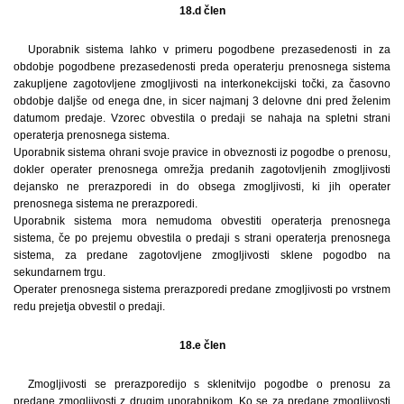
18.d člen
Uporabnik sistema lahko v primeru pogodbene prezasedenosti in za
obdobje pogodbene prezasedenosti preda operaterju prenosnega sistema
zakupljene zagotovljene zmogljivosti na interkonekcijski točki, za časovno
obdobje daljše od enega dne, in sicer najmanj 3 delovne dni pred želenim
datumom predaje. Vzorec obvestila o predaji se nahaja na spletni strani
operaterja prenosnega sistema.
Uporabnik sistema ohrani svoje pravice in obveznosti iz pogodbe o prenosu,
dokler operater prenosnega omrežja predanih zagotovljenih zmogljivosti
dejansko ne prerazporedi in do obsega zmogljivosti, ki jih operater
prenosnega sistema ne prerazporedi.
Uporabnik sistema mora nemudoma obvestiti operaterja prenosnega
sistema, če po prejemu obvestila o predaji s strani operaterja prenosnega
sistema, za predane zagotovljene zmogljivosti sklene pogodbo na
sekundarnem trgu.
Operater prenosnega sistema prerazporedi predane zmogljivosti po vrstnem
redu prejetja obvestil o predaji.
18.e člen
Zmogljivosti se prerazporedijo s sklenitvijo pogodbe o prenosu za
predane zmogljivosti z drugim uporabnikom. Ko se za predane zmogljivosti