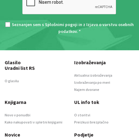
Seznanjen sem s
Splošnimi pogoji
in z
Izjavo o varstvu osebnih
podatkov
. *
Glasilo
Izobraževanja
Uradni list RS
Aktualna izobraževanja
O glasilu
Izobraževanja po meri
Najem dvorane
Knjigarna
UL info tok
Novo v ponudbi
O storitvi
Kako nakupovati v spletni knjigarni
Preizkusi brezplačno
Novice
Podjetje