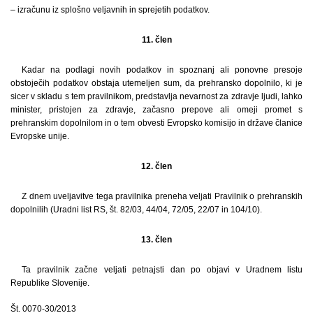
– izračunu iz splošno veljavnih in sprejetih podatkov.
11. člen
Kadar na podlagi novih podatkov in spoznanj ali ponovne presoje
obstoječih podatkov obstaja utemeljen sum, da prehransko dopolnilo, ki je
sicer v skladu s tem pravilnikom, predstavlja nevarnost za zdravje ljudi, lahko
minister, pristojen za zdravje, začasno prepove ali omeji promet s
prehranskim dopolnilom in o tem obvesti Evropsko komisijo in države članice
Evropske unije.
12. člen
Z dnem uveljavitve tega pravilnika preneha veljati Pravilnik o prehranskih
dopolnilih (Uradni list RS, št. 82/03, 44/04, 72/05, 22/07 in 104/10).
13. člen
Ta pravilnik začne veljati petnajsti dan po objavi v Uradnem listu
Republike Slovenije.
Št. 0070-30/2013