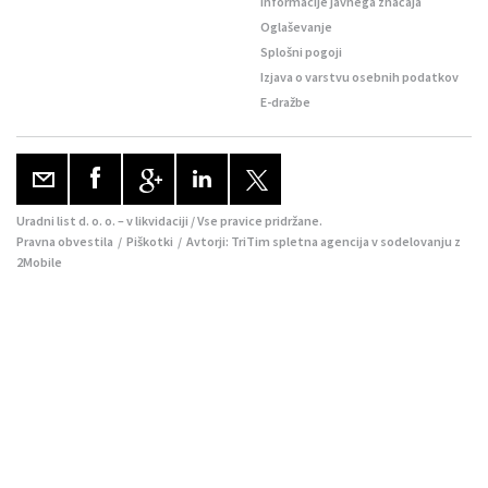
Informacije javnega značaja
Oglaševanje
Splošni pogoji
Izjava o varstvu osebnih podatkov
E-dražbe
Uradni list d. o. o. – v likvidaciji / Vse pravice pridržane.
Pravna obvestila
/
Piškotki
/ Avtorji:
TriTim spletna agencija
v sodelovanju z
2Mobile