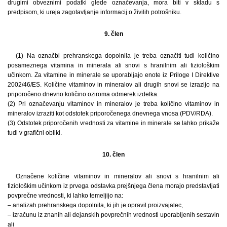
drugimi obveznimi podatki glede označevanja, mora biti v skladu s
predpisom, ki ureja zagotavljanje informacij o živilih potrošniku.
9. člen
(1) Na označbi prehranskega dopolnila je treba označiti tudi količino
posameznega vitamina in minerala ali snovi s hranilnim ali fiziološkim
učinkom. Za vitamine in minerale se uporabljajo enote iz Priloge I Direktive
2002/46/ES. Količine vitaminov in mineralov ali drugih snovi se izrazijo na
priporočeno dnevno količino oziroma odmerek izdelka.
(2) Pri označevanju vitaminov in mineralov je treba količino vitaminov in
mineralov izraziti kot odstotek priporočenega dnevnega vnosa (PDV/RDA).
(3) Odstotek priporočenih vrednosti za vitamine in minerale se lahko prikaže
tudi v grafični obliki.
10. člen
Označene količine vitaminov in mineralov ali snovi s hranilnim ali
fiziološkim učinkom iz prvega odstavka prejšnjega člena morajo predstavljati
povprečne vrednosti, ki lahko temeljijo na:
– analizah prehranskega dopolnila, ki jih je opravil proizvajalec,
– izračunu iz znanih ali dejanskih povprečnih vrednosti uporabljenih sestavin
ali