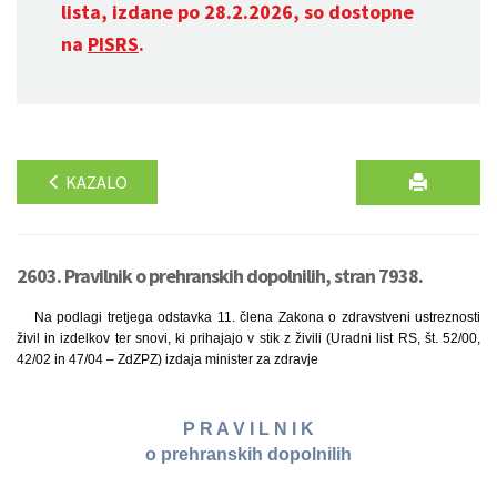
lista, izdane po 28.2.2026, so dostopne
na
PISRS
.
KAZALO
2603. Pravilnik o prehranskih dopolnilih, stran 7938.
Na podlagi tretjega odstavka 11. člena Zakona o zdravstveni ustreznosti
živil in izdelkov ter snovi, ki prihajajo v stik z živili (Uradni list RS, št. 52/00,
42/02 in 47/04 – ZdZPZ) izdaja minister za zdravje
P R A V I L N I K
o prehranskih dopolnilih