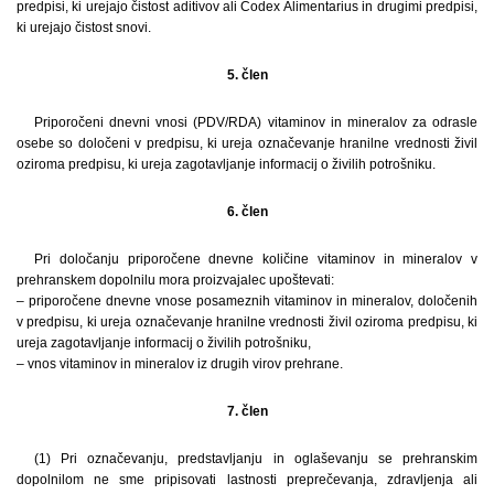
predpisi, ki urejajo čistost aditivov ali Codex Alimentarius in drugimi predpisi,
ki urejajo čistost snovi.
5. člen
Priporočeni dnevni vnosi (PDV/RDA) vitaminov in mineralov za odrasle
osebe so določeni v predpisu, ki ureja označevanje hranilne vrednosti živil
oziroma predpisu, ki ureja zagotavljanje informacij o živilih potrošniku.
6. člen
Pri določanju priporočene dnevne količine vitaminov in mineralov v
prehranskem dopolnilu mora proizvajalec upoštevati:
– priporočene dnevne vnose posameznih vitaminov in mineralov, določenih
v predpisu, ki ureja označevanje hranilne vrednosti živil oziroma predpisu, ki
ureja zagotavljanje informacij o živilih potrošniku,
– vnos vitaminov in mineralov iz drugih virov prehrane.
7. člen
(1) Pri označevanju, predstavljanju in oglaševanju se prehranskim
dopolnilom ne sme pripisovati lastnosti preprečevanja, zdravljenja ali