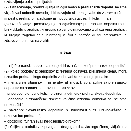
ozdravljenja bolezni pri ljudeh.
(2) Označevanje, predstavljanje in oglaševanje prehranskih dopolnil ne sme
vključevati nobenih navedb, ki bi navajale ali namigovale, da z uravnoteženo
in pestro prehrano na splošno ni mogoč vnos ustreznih količin hranil.
(3) Označevanje, predstavljanje in oglaševanje prehranskih dopolnil mora
biti v skladu s predpisi, ki urejajo splošno označevanje živil oziroma predpisi,
ki urejajo zagotavljanje informacij o živilih potrošniku ter prehranske in
zdravstvene trditve na živilih.
8. člen
(1) Prehranska dopolnila morajo biti označena kot “prehransko dopolnilo“.
(2) Poleg pogojev iz predpisov iz tretjega odstavka prejšnjega člena, mora
označba prehranskega dopolnila vsebovati še naslednje podatke:
– imena vrste vitaminov in mineralov ali snovi, ki so značilne za prehransko
dopolnilo ali podatek o naravi hranil ali snovi;
– priporočeno dnevno količino oziroma odmerek prehranskega dopolnila;
– opozorilo: “Priporočene dnevne količine oziroma odmerka se ne sme
prekoračiti.“;
– navedbo: “Prehransko dopolnilo ni nadomestilo za uravnoteženo in
raznovrstno prehrano“;
– opozorilo: “Shranjevati nedosegljivo otrokom!“.
(3) Čitljivost podatkov iz prvega in drugega odstavka tega člena, vključno z