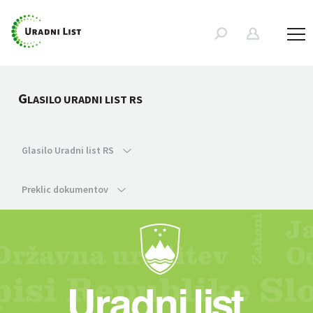
G
LASILO URADNI LIST RS
Glasilo Uradni list RS
Preklic dokumentov