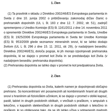
1. člen
(1) Ta pravilnik v skladu z Direktivo 2002/46/ES Evropskega parlamenta in
Sveta z dne 10. junija 2002 o približevanju zakonodaj držav članic o
prehranskih dopolnilih (UL L št. 183 z dne 12. 7. 2002, str. 51), zadnjič
spremenjeno z Uredbo Komisije (ES) št. 1161/2011 z dne 14. novembra 2011
o spremembi Direktive 2002/46/ES Evropskega parlamenta in Sveta, Uredbe
(ES) št. 1925/2006 Evropskega parlamenta in Sveta ter Uredbe Komisije
(ES) št. 953/2009 glede seznamov mineralnih snovi, ki se lahko dodajo
živilom (UL L št. 296 z dne 15. 11. 2011, str. 29), (v nadaljnjem besedilu:
Direktiva 2002/46/ES), določa pogoje, ki jih morajo izpolnjevati prehranska
dopolnila, ki se dajejo v promet kot živila in se predstavljajo kot živila (v
nadaljnjem besedilu: prehranska dopolnila).
(2) Prehranska dopolnila se lahko dajo v promet le kot predpakirana živila.
2. člen
(1) Prehranska dopolnila so živila, katerih namen je dopolnjevati običajno
prehrano. So koncentrirani viri posameznih ali kombiniranih hranil ali drugih
snovi s hranilnim ali fiziološkim učinkom, ki se dajejo v promet v obliki kapsul,
pastil, tablet in drugih podobnih oblikah, v vrečkah s praškom, v ampulah s
tekočino, v kapalnih stekleničkah in drugih podobnih oblikah s tekočino in
praškom, ki so oblikovane tako, da se jih lahko uživa v odmerjenih majhnih