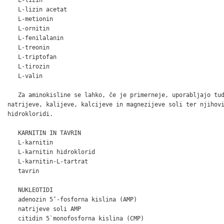
   L-lizin acetat

   L-metionin

   L-ornitin

   L-fenilalanin

   L-treonin

   L-triptofan

   L-tirozin

   L-valin

   Za aminokisline se lahko, če je primerneje, uporabljajo tud
natrijeve, kalijeve, kalcijeve in magnezijeve soli ter njihovi
hidrokloridi.

   KARNITIN IN TAVRIN

   L-karnitin

   L-karnitin hidroklorid

   L-karnitin-L-tartrat

   tavrin

   NUKLEOTIDI

   adenozin 5‘-fosforna kislina (AMP)

   natrijeve soli AMP

   citidin 5`monofosforna kislina (CMP)
