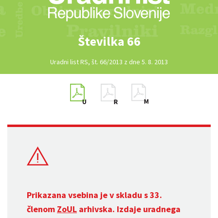
Številka 66
Uradni list RS, št. 66/2013 z dne 5. 8. 2013
Prikazana vsebina je v skladu s 33.
členom
ZoUL
arhivska. Izdaje uradnega