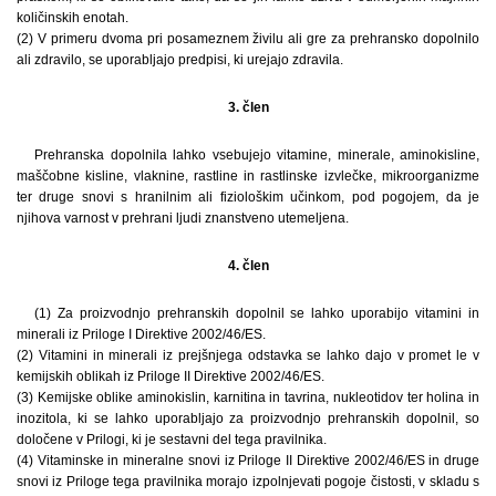
količinskih enotah.
(2) V primeru dvoma pri posameznem živilu ali gre za prehransko dopolnilo
ali zdravilo, se uporabljajo predpisi, ki urejajo zdravila.
3. člen
Prehranska dopolnila lahko vsebujejo vitamine, minerale, aminokisline,
maščobne kisline, vlaknine, rastline in rastlinske izvlečke, mikroorganizme
ter druge snovi s hranilnim ali fiziološkim učinkom, pod pogojem, da je
njihova varnost v prehrani ljudi znanstveno utemeljena.
4. člen
(1) Za proizvodnjo prehranskih dopolnil se lahko uporabijo vitamini in
minerali iz Priloge I Direktive 2002/46/ES.
(2) Vitamini in minerali iz prejšnjega odstavka se lahko dajo v promet le v
kemijskih oblikah iz Priloge II Direktive 2002/46/ES.
(3) Kemijske oblike aminokislin, karnitina in tavrina, nukleotidov ter holina in
inozitola, ki se lahko uporabljajo za proizvodnjo prehranskih dopolnil, so
določene v Prilogi, ki je sestavni del tega pravilnika.
(4) Vitaminske in mineralne snovi iz Priloge II Direktive 2002/46/ES in druge
snovi iz Priloge tega pravilnika morajo izpolnjevati pogoje čistosti, v skladu s