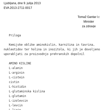
Ljubljana, dne 9. julija 2013
EVA 2013-2711-0017
Tomaž Gantar l.r.
Minister
za zdravje
   Priloga

   Kemijske oblike aminokislin, karnitina in tavrina,

nukleotidov ter holina in inozitola, ki jih je dovoljeno

uporabljati za proizvodnjo prehranskih dopolnil

   AMINO KISLINE

   L-alanin

   L-arginin

   L-cistein

   cistin

   L-histidin

   L-glutaminska kislina

   L-glutamin

   L-izolevcin

   L-levcin

   L-lizin
