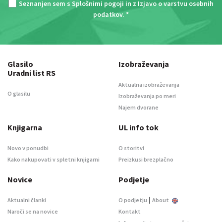
Seznanjen sem s
Splošnimi pogoji
in z
Izjavo o varstvu osebnih
podatkov
. *
Glasilo
Izobraževanja
Uradni list RS
Aktualna izobraževanja
O glasilu
Izobraževanja po meri
Najem dvorane
Knjigarna
UL info tok
Novo v ponudbi
O storitvi
Kako nakupovati v spletni knjigarni
Preizkusi brezplačno
Novice
Podjetje
|
Aktualni članki
O podjetju
About
Naroči se na novice
Kontakt