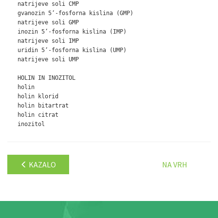
   natrijeve soli CMP

   gvanozin 5‘-fosforna kislina (GMP)

   natrijeve soli GMP

   inozin 5‘-fosforna kislina (IMP)

   natrijeve soli IMP

   uridin 5‘-fosforna kislina (UMP)

   natrijeve soli UMP

   HOLIN IN INOZITOL

   holin

   holin klorid

   holin bitartrat

   holin citrat

   inozitol                                                  
KAZALO
NA VRH