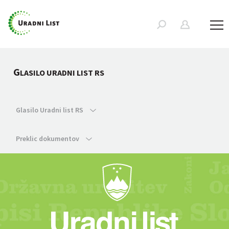
G
LASILO URADNI LIST RS
Glasilo Uradni list RS
Preklic dokumentov