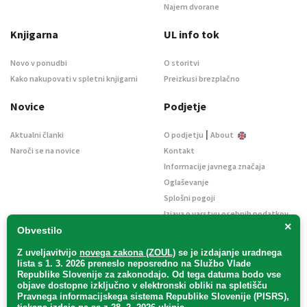
Najem dvorane
Knjigarna
UL info tok
Novo v ponudbi
O storitvi
Kako nakupovati v spletni knjigarni
Preizkusi brezplačno
Novice
Podjetje
|
Aktualni članki
O podjetju
About
Naroči se na novice
Kontakt
Informacije javnega značaja
Oglaševanje
Splošni pogoji
Izjava o varstvu osebnih podatkov
×
E-dražbe
Obvestilo
Z uveljavitvijo
novega zakona (ZOUL)
se je
izdajanje uradnega
lista s 1. 3. 2026 preneslo
neposredno
na Službo Vlade
Republike Slovenije za zakonodajo
. Od tega datuma bodo vse
objave dostopne izključno v elektronski obliki na spletišču
Pravnega informacijskega sistema Republike Slovenije (PISRS),
Uradni list d. o. o. – v likvidaciji / Vse pravice pridržane.