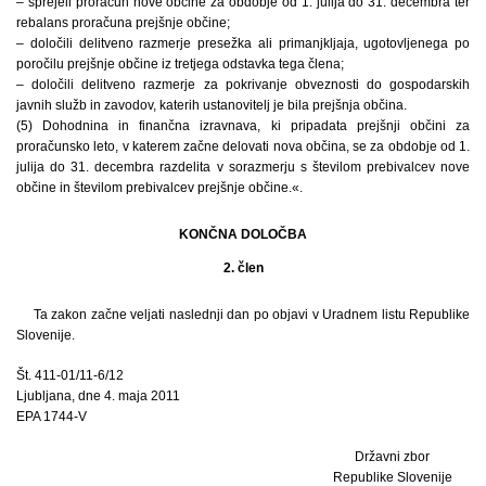
– sprejeli proračun nove občine za obdobje od 1. julija do 31. decembra ter
rebalans proračuna prejšnje občine;
– določili delitveno razmerje presežka ali primanjkljaja, ugotovljenega po
poročilu prejšnje občine iz tretjega odstavka tega člena;
– določili delitveno razmerje za pokrivanje obveznosti do gospodarskih
javnih služb in zavodov, katerih ustanovitelj je bila prejšnja občina.
(5) Dohodnina in finančna izravnava, ki pripadata prejšnji občini za
proračunsko leto, v katerem začne delovati nova občina, se za obdobje od 1.
julija do 31. decembra razdelita v sorazmerju s številom prebivalcev nove
občine in številom prebivalcev prejšnje občine.«.
KONČNA DOLOČBA
2. člen
Ta zakon začne veljati naslednji dan po objavi v Uradnem listu Republike
Slovenije.
Št. 411-01/11-6/12
Ljubljana, dne 4. maja 2011
EPA 1744-V
Državni zbor
Republike Slovenije