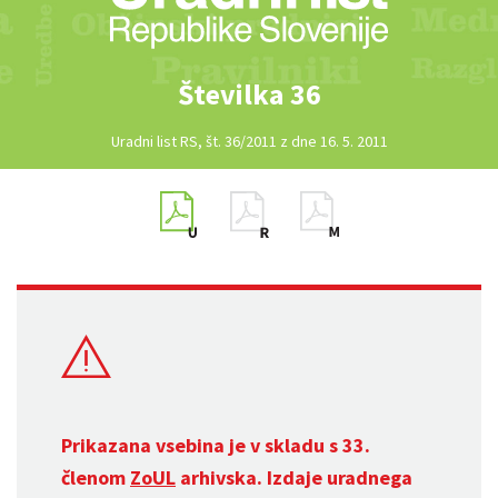
Številka 36
Uradni list RS, št. 36/2011 z dne 16. 5. 2011
Prikazana vsebina je v skladu s 33.
členom
ZoUL
arhivska. Izdaje uradnega