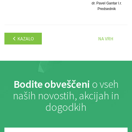
dr. Pavel Gantar l.r.
Predsednik
KAZALO
NA VRH
Bodite obveščeni
o vseh
naših novostih, akcijah in
dogodkih