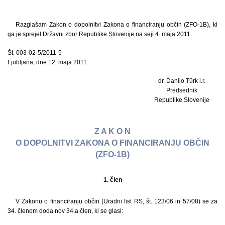
Razglašam Zakon o dopolnitvi Zakona o financiranju občin (ZFO-1B), ki
ga je sprejel Državni zbor Republike Slovenije na seji 4. maja 2011.
Št. 003-02-5/2011-5
Ljubljana, dne 12. maja 2011
dr. Danilo Türk l.r.
Predsednik
Republike Slovenije
Z A K O N
O DOPOLNITVI ZAKONA O FINANCIRANJU OBČIN
(ZFO-1B)
1. člen
V Zakonu o financiranju občin (Uradni list RS, št. 123/06 in 57/08) se za
34. členom doda nov 34.a člen, ki se glasi: