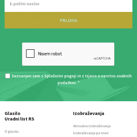
PRIJAVA
Seznanjen sem s
Splošnimi pogoji
in z
Izjavo o varstvu osebnih
podatkov
. *
Glasilo
Izobraževanja
Uradni list RS
Aktualna izobraževanja
O glasilu
Izobraževanja po meri