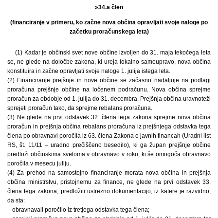
»34.a člen
(financiranje v primeru, ko začne nova občina opravljati svoje naloge po
začetku proračunskega leta)
(1) Kadar je občinski svet nove občine izvoljen do 31. maja tekočega leta
se, ne glede na določbe zakona, ki ureja lokalno samoupravo, nova občina
konstituira in začne opravljati svoje naloge 1. julija istega leta.
(2) Financiranje prejšnje in nove občine se začasno nadaljuje na podlagi
proračuna prejšnje občine na ločenem podračunu. Nova občina sprejme
proračun za obdobje od 1. julija do 31. decembra. Prejšnja občina uravnoteži
sprejeti proračun tako, da sprejme rebalans proračuna.
(3) Ne glede na prvi odstavek 32. člena tega zakona sprejme nova občina
proračun in prejšnja občina rebalans proračuna iz prejšnjega odstavka tega
člena po obravnavi poročila iz 63. člena Zakona o javnih financah (Uradni list
RS, št. 11/11 – uradno prečiščeno besedilo), ki ga župan prejšnje občine
predloži občinskima svetoma v obravnavo v roku, ki še omogoča obravnavo
poročila v mesecu juliju.
(4) Za prehod na samostojno financiranje morata nova občina in prejšnja
občina ministrstvu, pristojnemu za finance, ne glede na prvi odstavek 33.
člena tega zakona, predložiti ustrezno dokumentacijo, iz katere je razvidno,
da sta:
– obravnavali poročilo iz tretjega odstavka tega člena;