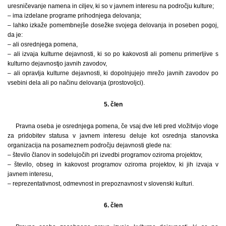
uresničevanje namena in ciljev, ki so v javnem interesu na področju kulture;
– ima izdelane programe prihodnjega delovanja;
– lahko izkaže pomembnejše dosežke svojega delovanja in poseben pogoj,
da je:
– ali osrednjega pomena,
– ali izvaja kulturne dejavnosti, ki so po kakovosti ali pomenu primerljive s
kulturno dejavnostjo javnih zavodov,
– ali opravlja kulturne dejavnosti, ki dopolnjujejo mrežo javnih zavodov po
vsebini dela ali po načinu delovanja (prostovoljci).
5. člen
Pravna oseba je osrednjega pomena, če vsaj dve leti pred vložitvijo vloge
za pridobitev statusa v javnem interesu deluje kot osrednja stanovska
organizacija na posameznem področju dejavnosti glede na:
– število članov in sodelujočih pri izvedbi programov oziroma projektov,
– število, obseg in kakovost programov oziroma projektov, ki jih izvaja v
javnem interesu,
– reprezentativnost, odmevnost in prepoznavnost v slovenski kulturi.
6. člen