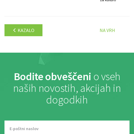
KAZALO
NA VRH
Bodite obveščeni
o vseh
naših novostih, akcijah in
dogodkih