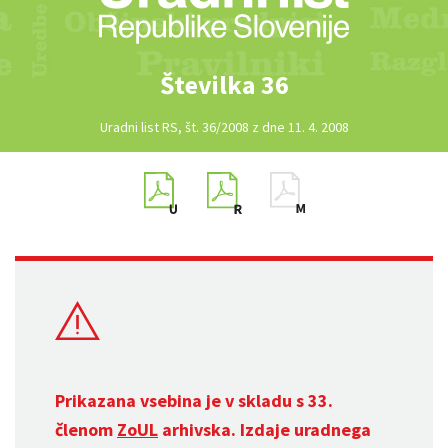
Številka 36
Uradni list RS, št. 36/2008 z dne 11. 4. 2008
Prikazana vsebina je v skladu s 33.
členom
ZoUL
arhivska. Izdaje uradnega