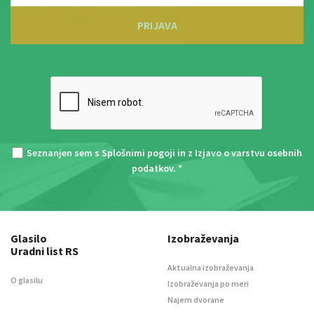
PRIJAVA
Seznanjen sem s
Splošnimi pogoji
in z
Izjavo o varstvu osebnih
podatkov
. *
Glasilo
Izobraževanja
Uradni list RS
Aktualna izobraževanja
O glasilu
Izobraževanja po meri
Najem dvorane