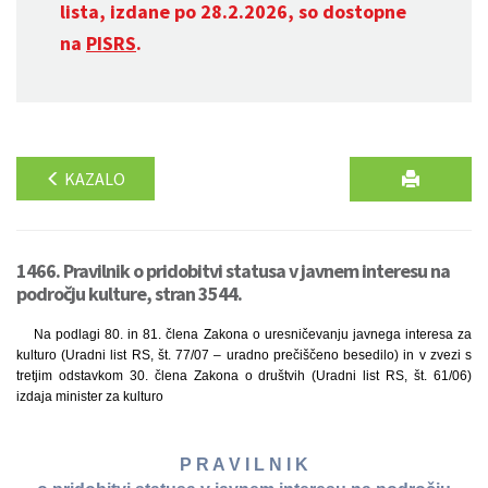
lista, izdane po 28.2.2026, so dostopne
na
PISRS
.
KAZALO
1466. Pravilnik o pridobitvi statusa v javnem interesu na
področju kulture, stran 3544.
Na podlagi 80. in 81. člena Zakona o uresničevanju javnega interesa za
kulturo (Uradni list RS, št. 77/07 – uradno prečiščeno besedilo) in v zvezi s
tretjim odstavkom 30. člena Zakona o društvih (Uradni list RS, št. 61/06)
izdaja minister za kulturo
P R A V I L N I K