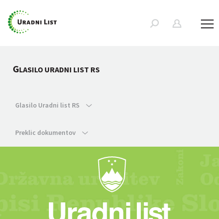
G
LASILO URADNI LIST RS
Glasilo Uradni list RS
Preklic dokumentov