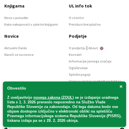
Knjigarna
UL info tok
Novo v ponudbi
O storitvi
Kako nakupovati v spletni knjigarni
Preizkusi brezplačno
Novice
Podjetje
|
Aktualni članki
O podjetju
About
Naroči se na novice
Kontakt
Informacije javnega značaja
Oglaševanje
Splošni pogoji
Izjava o varstvu osebnih podatkov
×
E-dražbe
Obvestilo
Z uveljavitvijo
novega zakona (ZOUL)
se je
izdajanje uradnega
lista s 1. 3. 2026 preneslo
neposredno
na Službo Vlade
Republike Slovenije za zakonodajo
. Od tega datuma bodo vse
objave dostopne izključno v elektronski obliki na spletišču
Pravnega informacijskega sistema Republike Slovenije (PISRS),
Uradni list d. o. o. – v likvidaciji / Vse pravice pridržane.
tiskana izdaja pa se z 28. 2. 2026 ukinja.
Pravna obvestila
/
Piškotki
/ Avtorji:
TriTim spletna agencija
v sodelovanju z