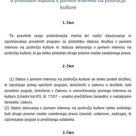
o pridobitvi statusa v javnem interesu na področju
kulture
1. člen
Ta pravilnik ureja podrobnejša merila ter način izkazovanja in
izpolnjevanja posebnih pogojev za pridobitev statusa društva v javnem
interesu na področju kulture in statusa delovanja v javnem interesu na
področju kulture, ki ga lahko pridobijo druge pravne osebe zasebnega prava.
2. člen
(1) Status v javnem interesu na področju kulture se lahko podeli društvu,
ki izpolnjuje poleg splošnih pogojev, določenih v zakonu o društvih, tudi
posebne pogoje, določene v Zakonu o uresničevanju javnega interesa za
kulturo (Uradni list RS, št. 77/07 – uradno prečiščeno besedilo; v nadaljnjem
besedilu: zakon).
(2) Status delovanja v javnem interesu na področju kulture lahko pridobijo
tudi druge pravne osebe zasebnega prava (zavodi, ustanove, zadruge), ki
izpolnjujejo pogoje iz prejšnjega odstavka.
3. člen