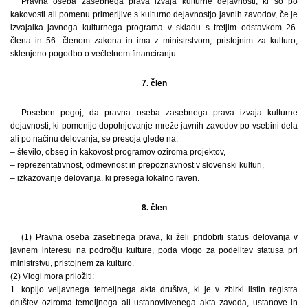
Pravna oseba zasebnega prava izvaja kulturne dejavnosti, ki so po
kakovosti ali pomenu primerljive s kulturno dejavnostjo javnih zavodov, če je
izvajalka javnega kulturnega programa v skladu s tretjim odstavkom 26.
člena in 56. členom zakona in ima z ministrstvom, pristojnim za kulturo,
sklenjeno pogodbo o večletnem financiranju.
7. člen
Poseben pogoj, da pravna oseba zasebnega prava izvaja kulturne
dejavnosti, ki pomenijo dopolnjevanje mreže javnih zavodov po vsebini dela
ali po načinu delovanja, se presoja glede na:
– število, obseg in kakovost programov oziroma projektov,
– reprezentativnost, odmevnost in prepoznavnost v slovenski kulturi,
– izkazovanje delovanja, ki presega lokalno raven.
8. člen
(1) Pravna oseba zasebnega prava, ki želi pridobiti status delovanja v
javnem interesu na področju kulture, poda vlogo za podelitev statusa pri
ministrstvu, pristojnem za kulturo.
(2) Vlogi mora priložiti:
1. kopijo veljavnega temeljnega akta društva, ki je v zbirki listin registra
društev oziroma temeljnega ali ustanovitvenega akta zavoda, ustanove in