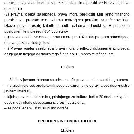
opravljala v javnem interesu v preteklem letu, in o porabi sredstev za njihovo
doseganje.
(2) Pravna oseba zasebnega prava mora predložiti tudi letno finančno
poročilo za preteklo leto oziroma revizorjevo poročilo za računovodske
izkaze pravnih oseb, katerih prihodki oziroma odhodki so v preteklem
poslovnem letu presegli 834.585 eurov.
(3) Pravna oseba zasebnega prava mora predložiti tudi program prihodnjega
delovanja za naslednje leto.
(4) Pravna oseba zasebnega prava mora predložiti dokumente iz prvega,
drugega in tretjega odstavka tega člena do 31. marca tekočega leta.
10. člen
Status v javnem interesu se odvzame, če pravna oseba zasebnega prava:
– ne izpolnjuje več predpisanih pogojev oziroma ne opravlja več dejavnosti v
javnem interesu,
– kljub opozorilu ministrstva, pristojnega za kulturo, tudi v 30 dneh ne izpolni
obveznosti glede obveščanja iz prejšnjega člena,
– se podeljenemu statusu pisno odreče.
PREHODNA IN KONČNI DOLOČBI
11. člen