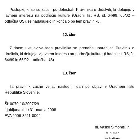
Postopki, ki so se začeli po določbah Pravilnika o društvih, ki delujejo v
javnem interesu na področju kulture (Uradni list RS, št. 64/99, 65/02 –
odločba US), se nadaljujejo in končajo po tem pravilniku.
12. člen
Z dnem uveljavitve tega pravilnika se preneha uporabljati Pravilnik o
društvih, ki delujejo v javnem interesu na področju kulture (Uradni list RS, št.
64/99 in 65/02 – odločba US).
13. člen
Ta pravilnik začne veljati naslednji dan po objavi v Uradnem listu
Republike Slovenije.
Št. 0070-10/2007/29
Ljubljana, dne 31. marca 2008
EVA 2006-3511-0004
dr. Vasko Simoniti l.r.
Minister
za kulturo