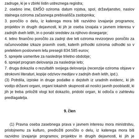
zadruge, ki je v zbirki listin ustreznega registra;
2. osebno ime, EMŠO oziroma datum rojstva, spol, državljanstvo, naslov
stalnega oziroma začasnega prebivališča zastopnika;
3. poročilo o delu, iz katerega mora biti razvidno izvajanje programov,
projektov in drugih dejavnosti, ki jih je oseba izvajala v javnem interesu v
zadnjih dveh letih, in o porabi sredstev za njihovo doseganje;
4. letno finančno poročilo za zadnji dve leti oziroma revizorjevo poročilo za
računovodske izkaze pravnih oseb, katerih prihodki oziroma odhodki so v
preteklem poslovnem letu presegli 834.585 eurov;
5. sprejete usmeritve za naslednje triletno obdobje;
6. sprejet program delovanja za naslednje leto;
7. druga dokazila o rezultatih svojega delovanja (recenzije oziroma objave v
strokovni literaturi, kopije odzivov medijev v zadnjih dveh letih, ipd.).
(3) Potrdila, izpiske in druge podatke o dejstvih iz uradnih evidenc, ki jih
vodijo državni organi, organi lokalnih skupnosti ali nosilci javnih pooblastil, ki
jih je treba priložiti vlogi kot dokazilo, pridobi organ, ki odloča o zahtevku
predlagatelja.
9. člen
(1) Pravna oseba zasebnega prava v javnem interesu mora ministrstvu,
pristojnemu za kulturo, predložiti poročilo o delu, iz katerega mora biti
razvidno izvajanje programov, projektov in drugih dejavnosti, ki jih je