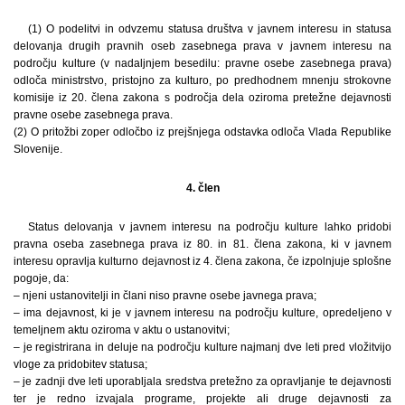
(1) O podelitvi in odvzemu statusa društva v javnem interesu in statusa
delovanja drugih pravnih oseb zasebnega prava v javnem interesu na
področju kulture (v nadaljnjem besedilu: pravne osebe zasebnega prava)
odloča ministrstvo, pristojno za kulturo, po predhodnem mnenju strokovne
komisije iz 20. člena zakona s področja dela oziroma pretežne dejavnosti
pravne osebe zasebnega prava.
(2) O pritožbi zoper odločbo iz prejšnjega odstavka odloča Vlada Republike
Slovenije.
4. člen
Status delovanja v javnem interesu na področju kulture lahko pridobi
pravna oseba zasebnega prava iz 80. in 81. člena zakona, ki v javnem
interesu opravlja kulturno dejavnost iz 4. člena zakona, če izpolnjuje splošne
pogoje, da:
– njeni ustanovitelji in člani niso pravne osebe javnega prava;
– ima dejavnost, ki je v javnem interesu na področju kulture, opredeljeno v
temeljnem aktu oziroma v aktu o ustanovitvi;
– je registrirana in deluje na področju kulture najmanj dve leti pred vložitvijo
vloge za pridobitev statusa;
– je zadnji dve leti uporabljala sredstva pretežno za opravljanje te dejavnosti
ter je redno izvajala programe, projekte ali druge dejavnosti za