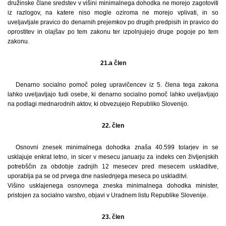
družinske člane sredstev v višini minimalnega dohodka ne morejo zagotoviti
iz razlogov, na katere niso mogle oziroma ne morejo vplivati, in so
uveljavljale pravico do denarnih prejemkov po drugih predpisih in pravico do
oprostitev in olajšav po tem zakonu ter izpolnjujejo druge pogoje po tem
zakonu.
21.a člen
Denarno socialno pomoč poleg upravičencev iz 5. člena tega zakona
lahko uveljavljajo tudi osebe, ki denarno socialno pomoč lahko uveljavljajo
na podlagi mednarodnih aktov, ki obvezujejo Republiko Slovenijo.
22. člen
Osnovni znesek minimalnega dohodka znaša 40.599 tolarjev in se
usklajuje enkrat letno, in sicer v mesecu januarju za indeks cen življenjskih
potrebščin za obdobje zadnjih 12 mesecev pred mesecem uskladitve,
uporablja pa se od prvega dne naslednjega meseca po uskladitvi.
Višino usklajenega osnovnega zneska minimalnega dohodka minister,
pristojen za socialno varstvo, objavi v Uradnem listu Republike Slovenije.
23. člen