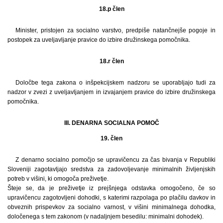
18.p člen
Minister, pristojen za socialno varstvo, predpiše natančnejše pogoje in
postopek za uveljavljanje pravice do izbire družinskega pomočnika.
18.r člen
Določbe tega zakona o inšpekcijskem nadzoru se uporabljajo tudi za
nadzor v zvezi z uveljavljanjem in izvajanjem pravice do izbire družinskega
pomočnika.
III. DENARNA SOCIALNA POMOČ
19. člen
Z denarno socialno pomočjo se upravičencu za čas bivanja v Republiki
Sloveniji zagotavljajo sredstva za zadovoljevanje minimalnih življenjskih
potreb v višini, ki omogoča preživetje.
Šteje se, da je preživetje iz prejšnjega odstavka omogočeno, če so
upravičencu zagotovljeni dohodki, s katerimi razpolaga po plačilu davkov in
obveznih prispevkov za socialno varnost, v višini minimalnega dohodka,
določenega s tem zakonom (v nadaljnjem besedilu: minimalni dohodek).