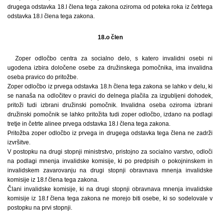
drugega odstavka 18.l člena tega zakona oziroma od poteka roka iz četrtega
odstavka 18.l člena tega zakona.
18.o člen
Zoper odločbo centra za socialno delo, s katero invalidni osebi ni
ugodena izbira določene osebe za družinskega pomočnika, ima invalidna
oseba pravico do pritožbe.
Zoper odločbo iz prvega odstavka 18.h člena tega zakona se lahko v delu, ki
se nanaša na odločitev o pravici do delnega plačila za izgubljeni dohodek,
pritoži tudi izbrani družinski pomočnik. Invalidna oseba oziroma izbrani
družinski pomočnik se lahko pritožita tudi zoper odločbo, izdano na podlagi
tretje in četrte alinee prvega odstavka 18.l člena tega zakona.
Pritožba zoper odločbo iz prvega in drugega odstavka tega člena ne zadrži
izvršitve.
V postopku na drugi stopnji ministrstvo, pristojno za socialno varstvo, odloči
na podlagi mnenja invalidske komisije, ki po predpisih o pokojninskem in
invalidskem zavarovanju na drugi stopnji obravnava mnenja invalidske
komisije iz 18.f člena tega zakona.
Člani invalidske komisije, ki na drugi stopnji obravnava mnenja invalidske
komisije iz 18.f člena tega zakona ne morejo biti osebe, ki so sodelovale v
postopku na prvi stopnji.