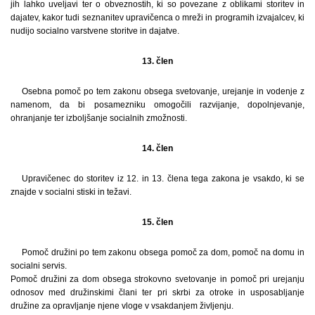
jih lahko uveljavi ter o obveznostih, ki so povezane z oblikami storitev in
dajatev, kakor tudi seznanitev upravičenca o mreži in programih izvajalcev, ki
nudijo socialno varstvene storitve in dajatve.
13. člen
Osebna pomoč po tem zakonu obsega svetovanje, urejanje in vodenje z
namenom, da bi posamezniku omogočili razvijanje, dopolnjevanje,
ohranjanje ter izboljšanje socialnih zmožnosti.
14. člen
Upravičenec do storitev iz 12. in 13. člena tega zakona je vsakdo, ki se
znajde v socialni stiski in težavi.
15. člen
Pomoč družini po tem zakonu obsega pomoč za dom, pomoč na domu in
socialni servis.
Pomoč družini za dom obsega strokovno svetovanje in pomoč pri urejanju
odnosov med družinskimi člani ter pri skrbi za otroke in usposabljanje
družine za opravljanje njene vloge v vsakdanjem življenju.