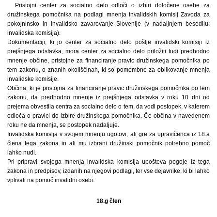
Pristojni center za socialno delo odloči o izbiri določene osebe za
družinskega pomočnika na podlagi mnenja invalidskih komisij Zavoda za
pokojninsko in invalidsko zavarovanje Slovenije (v nadaljnjem besedilu:
invalidska komisija).
Dokumentaciji, ki jo center za socialno delo pošlje invalidski komisiji iz
prejšnjega odstavka, mora center za socialno delo priložiti tudi predhodno
mnenje občine, pristojne za financiranje pravic družinskega pomočnika po
tem zakonu, o znanih okoliščinah, ki so pomembne za oblikovanje mnenja
invalidske komisije.
Občina, ki je pristojna za financiranje pravic družinskega pomočnika po tem
zakonu, da predhodno mnenje iz prejšnjega odstavka v roku 10 dni od
prejema obvestila centra za socialno delo o tem, da vodi postopek, v katerem
odloča o pravici do izbire družinskega pomočnika. Če občina v navedenem
roku ne da mnenja, se postopek nadaljuje.
Invalidska komisija v svojem mnenju ugotovi, ali gre za upravičenca iz 18.a
člena tega zakona in ali mu izbrani družinski pomočnik potrebno pomoč
lahko nudi.
Pri pripravi svojega mnenja invalidska komisija upošteva pogoje iz tega
zakona in predpisov, izdanih na njegovi podlagi, ter vse dejavnike, ki bi lahko
vplivali na pomoč invalidni osebi.
18.g člen