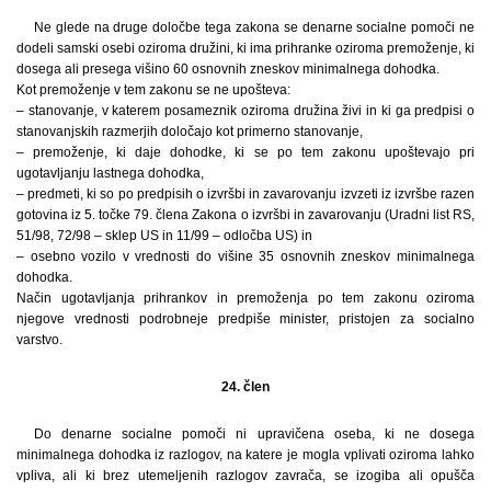
Ne glede na druge določbe tega zakona se denarne socialne pomoči ne
dodeli samski osebi oziroma družini, ki ima prihranke oziroma premoženje, ki
dosega ali presega višino 60 osnovnih zneskov minimalnega dohodka.
Kot premoženje v tem zakonu se ne upošteva:
– stanovanje, v katerem posameznik oziroma družina živi in ki ga predpisi o
stanovanjskih razmerjih določajo kot primerno stanovanje,
– premoženje, ki daje dohodke, ki se po tem zakonu upoštevajo pri
ugotavljanju lastnega dohodka,
– predmeti, ki so po predpisih o izvršbi in zavarovanju izvzeti iz izvršbe razen
gotovina iz 5. točke 79. člena Zakona o izvršbi in zavarovanju (Uradni list RS,
51/98, 72/98 – sklep US in 11/99 – odločba US) in
– osebno vozilo v vrednosti do višine 35 osnovnih zneskov minimalnega
dohodka.
Način ugotavljanja prihrankov in premoženja po tem zakonu oziroma
njegove vrednosti podrobneje predpiše minister, pristojen za socialno
varstvo.
24. člen
Do denarne socialne pomoči ni upravičena oseba, ki ne dosega
minimalnega dohodka iz razlogov, na katere je mogla vplivati oziroma lahko
vpliva, ali ki brez utemeljenih razlogov zavrača, se izogiba ali opušča