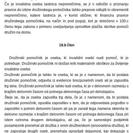
Če je invalidna oseba lastnica nepremičnine, se ji v odločbi o priznanju
pravice do izbire družinskega pomočnika lahko prepove odtujiti in obremeniti
nepremičnino, katere lastnica je, v korist občine, ki financira pravice
družinskega pomočnika, na način in pod pogoji, kot je določeno v 100.c
členu tega zakona v primeru uveljavljanja oprostitve plačila storitve pomoči
družini na domu.
18.b člen
Družinski pomočnik je oseba, ki invalidni osebi nudi pomoč, ki jo
potrebuje. Družinski pomočnik ni dolžan kriti materialnih stroškov za življenje
invalidne osebe.
Družinski pomočnik je lahko le oseba, ki se je z namenom, da bi postala
družinski pomočnik, odjavila iz evidence brezposelnih oseb ali je zapustila
trg dela. Družinski pomočnik je lahko tudi oseba, ki je v delovnem razmerju s
krajšim delovnim časom od polnega delovnega časa pri delodajalcu.
Šteje se, da je oseba zapustila trg dela, če je z namenom, da bi postala
družinski pomočnik, opustila zaposlitev s tem, da je odpovedala pogodbo o
zaposlitvi s polnim delovnim časom ali pa je zaradi tega namena sklenila le
delovno razmerje s krajšim delovnim časom od polnega delovnega časa pri
istem oziroma drugem delodajalcu, ali pa, če je samostojni podjetnik
posameznik prenehal ali družba z enim družbenikom (enoosebna družba), ki
ne zaposluje drugih oseb, prenehala opravljati dejavnost, kar dokazuje s