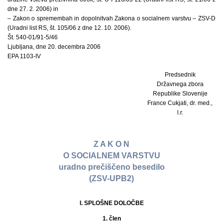
dne 27. 2. 2006) in
– Zakon o spremembah in dopolnitvah Zakona o socialnem varstvu – ZSV-D
(Uradni list RS, št. 105/06 z dne 12. 10. 2006).
Št. 540-01/91-5/46
Ljubljana, dne 20. decembra 2006
EPA 1103-IV
Predsednik
Državnega zbora
Republike Slovenije
France Cukjati, dr. med.,
l.r.
Z A K O N
O SOCIALNEM VARSTVU
uradno prečiščeno besedilo
(ZSV-UPB2)
I. SPLOŠNE DOLOČBE
1. člen