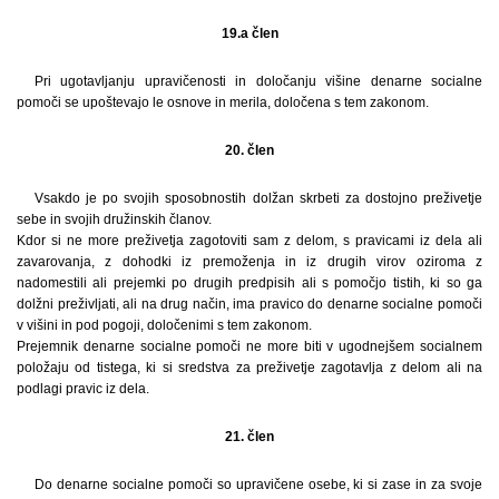
19.a člen
Pri ugotavljanju upravičenosti in določanju višine denarne socialne
pomoči se upoštevajo le osnove in merila, določena s tem zakonom.
20. člen
Vsakdo je po svojih sposobnostih dolžan skrbeti za dostojno preživetje
sebe in svojih družinskih članov.
Kdor si ne more preživetja zagotoviti sam z delom, s pravicami iz dela ali
zavarovanja, z dohodki iz premoženja in iz drugih virov oziroma z
nadomestili ali prejemki po drugih predpisih ali s pomočjo tistih, ki so ga
dolžni preživljati, ali na drug način, ima pravico do denarne socialne pomoči
v višini in pod pogoji, določenimi s tem zakonom.
Prejemnik denarne socialne pomoči ne more biti v ugodnejšem socialnem
položaju od tistega, ki si sredstva za preživetje zagotavlja z delom ali na
podlagi pravic iz dela.
21. člen
Do denarne socialne pomoči so upravičene osebe, ki si zase in za svoje