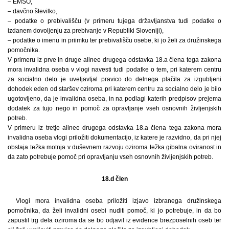
– EMŠO,
– davčno številko,
– podatke o prebivališču (v primeru tujega državljanstva tudi podatke o
izdanem dovoljenju za prebivanje v Republiki Sloveniji),
– podatke o imenu in priimku ter prebivališču osebe, ki jo želi za družinskega
pomočnika.
V primeru iz prve in druge alinee drugega odstavka 18.a člena tega zakona
mora invalidna oseba v vlogi navesti tudi podatke o tem, pri katerem centru
za socialno delo je uveljavljal pravico do delnega plačila za izgubljeni
dohodek eden od staršev oziroma pri katerem centru za socialno delo je bilo
ugotovljeno, da je invalidna oseba, in na podlagi katerih predpisov prejema
dodatek za tujo nego in pomoč za opravljanje vseh osnovnih življenjskih
potreb.
V primeru iz tretje alinee drugega odstavka 18.a člena tega zakona mora
invalidna oseba vlogi priložiti dokumentacijo, iz katere je razvidno, da pri njej
obstaja težka motnja v duševnem razvoju oziroma težka gibalna oviranost in
da zato potrebuje pomoč pri opravljanju vseh osnovnih življenjskih potreb.
18.d člen
Vlogi mora invalidna oseba priložiti izjavo izbranega družinskega
pomočnika, da želi invalidni osebi nuditi pomoč, ki jo potrebuje, in da bo
zapustil trg dela oziroma da se bo odjavil iz evidence brezposelnih oseb ter