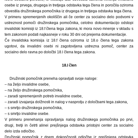
osebe iz prvega, drugega in tretjega odstavka tega člena in poročila oziroma
obvestila družinskega pomočnika iz drugega in tretjega odstavka tega člena.
V primeru spremenjenih okoliščin ali če center za socialno delo podvomi v
ustreznost pomoči družinskega pomočnika, celotno dokumentacijo odstopi
invalidski komisiji iz 18.f člena tega zakona, ki mora novo mnenje v skladu s
tem zakonom podati najkasneje v roku 30 dni od prejema dokumentacije.
Če invalidska komisija iz 18.f člena oziroma iz 18.o člena tega zakona
ugotovi, da invalidni osebi ni zagotovljena ustrezna pomoč, center za
socialno delo ravna po določbi 18.l člena tega zakona.
18.l člen
Družinski pomočnik preneha opravljati svoje naloge:
– na željo invalidne osebe,
– na željo družinskega pomočnika,
– zaradi spremenjenih potreb invalidne osebe,
– zaradi izvajanja dolžnosti in nalog v nasprotju z določbami tega zakona,
– s smrtjo družinskega pomočnika,
– s smrtjo invalidne osebe.
V primeru prenehanja opravljanja nalog družinskega pomočnika po prvi,
drugi, tretji in četrti alinei prejšnjega odstavka pristojni center za socialno
delo izda odločbo.
Družinski pomočnik z dnem dokončnosti odločbe iz prejšnjega odstavka