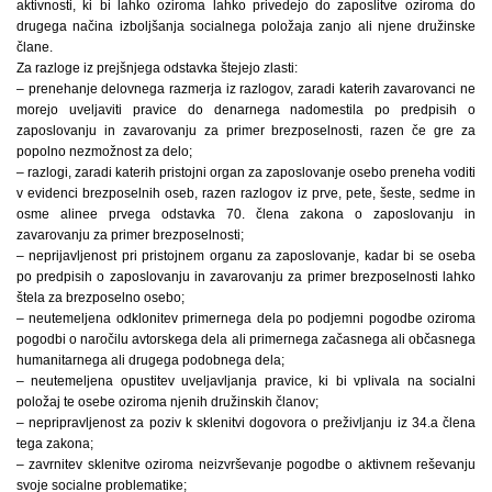
aktivnosti, ki bi lahko oziroma lahko privedejo do zaposlitve oziroma do
drugega načina izboljšanja socialnega položaja zanjo ali njene družinske
člane.
Za razloge iz prejšnjega odstavka štejejo zlasti:
– prenehanje delovnega razmerja iz razlogov, zaradi katerih zavarovanci ne
morejo uveljaviti pravice do denarnega nadomestila po predpisih o
zaposlovanju in zavarovanju za primer brezposelnosti, razen če gre za
popolno nezmožnost za delo;
– razlogi, zaradi katerih pristojni organ za zaposlovanje osebo preneha voditi
v evidenci brezposelnih oseb, razen razlogov iz prve, pete, šeste, sedme in
osme alinee prvega odstavka 70. člena zakona o zaposlovanju in
zavarovanju za primer brezposelnosti;
– neprijavljenost pri pristojnem organu za zaposlovanje, kadar bi se oseba
po predpisih o zaposlovanju in zavarovanju za primer brezposelnosti lahko
štela za brezposelno osebo;
– neutemeljena odklonitev primernega dela po podjemni pogodbe oziroma
pogodbi o naročilu avtorskega dela ali primernega začasnega ali občasnega
humanitarnega ali drugega podobnega dela;
– neutemeljena opustitev uveljavljanja pravice, ki bi vplivala na socialni
položaj te osebe oziroma njenih družinskih članov;
– nepripravljenost za poziv k sklenitvi dogovora o preživljanju iz 34.a člena
tega zakona;
– zavrnitev sklenitve oziroma neizvrševanje pogodbe o aktivnem reševanju
svoje socialne problematike;