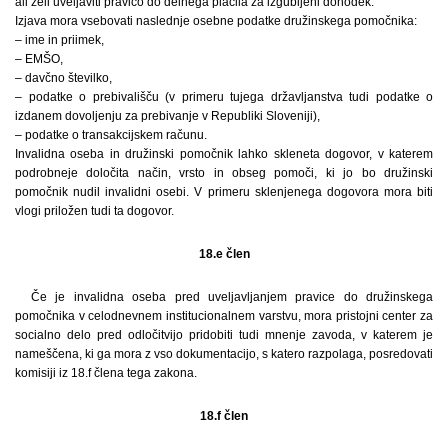
ali želi uveljaviti pravico do delnega plačila za izgubljeni dohodek.
Izjava mora vsebovati naslednje osebne podatke družinskega pomočnika:
– ime in priimek,
– EMŠO,
– davčno številko,
– podatke o prebivališču (v primeru tujega državljanstva tudi podatke o
izdanem dovoljenju za prebivanje v Republiki Sloveniji),
– podatke o transakcijskem računu.
Invalidna oseba in družinski pomočnik lahko skleneta dogovor, v katerem
podrobneje določita način, vrsto in obseg pomoči, ki jo bo družinski
pomočnik nudil invalidni osebi. V primeru sklenjenega dogovora mora biti
vlogi priložen tudi ta dogovor.
18.e člen
Če je invalidna oseba pred uveljavljanjem pravice do družinskega
pomočnika v celodnevnem institucionalnem varstvu, mora pristojni center za
socialno delo pred odločitvijo pridobiti tudi mnenje zavoda, v katerem je
nameščena, ki ga mora z vso dokumentacijo, s katero razpolaga, posredovati
komisiji iz 18.f člena tega zakona.
18.f člen