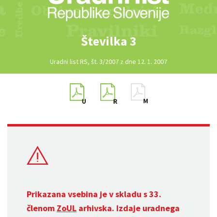
Številka 3
Uradni list RS, št. 3/2007 z dne 12. 1. 2007
Prikazana vsebina je v skladu s 33.
členom
ZoUL
arhivska. Izdaje uradnega