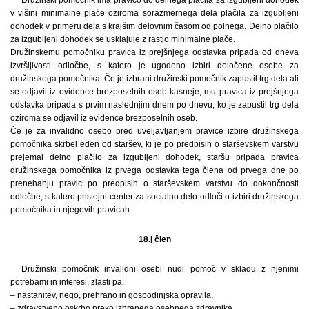
Družinski pomočnik ima pravico do delnega plačila za izgubljeni dohodek
v višini minimalne plače oziroma sorazmernega dela plačila za izgubljeni
dohodek v primeru dela s krajšim delovnim časom od polnega. Delno plačilo
za izgubljeni dohodek se usklajuje z rastjo minimalne plače.
Družinskemu pomočniku pravica iz prejšnjega odstavka pripada od dneva
izvršljivosti odločbe, s katero je ugodeno izbiri določene osebe za
družinskega pomočnika. Če je izbrani družinski pomočnik zapustil trg dela ali
se odjavil iz evidence brezposelnih oseb kasneje, mu pravica iz prejšnjega
odstavka pripada s prvim naslednjim dnem po dnevu, ko je zapustil trg dela
oziroma se odjavil iz evidence brezposelnih oseb.
Če je za invalidno osebo pred uveljavljanjem pravice izbire družinskega
pomočnika skrbel eden od staršev, ki je po predpisih o starševskem varstvu
prejemal delno plačilo za izgubljeni dohodek, staršu pripada pravica
družinskega pomočnika iz prvega odstavka tega člena od prvega dne po
prenehanju pravic po predpisih o starševskem varstvu do dokončnosti
odločbe, s katero pristojni center za socialno delo odloči o izbiri družinskega
pomočnika in njegovih pravicah.
18.j člen
Družinski pomočnik invalidni osebi nudi pomoč v skladu z njenimi
potrebami in interesi, zlasti pa:
– nastanitev, nego, prehrano in gospodinjska opravila,
– zdravstveno oskrbo preko izbranega osebnega zdravnika,