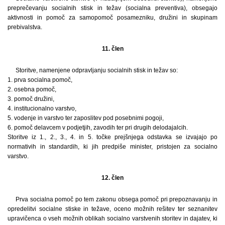
preprečevanju socialnih stisk in težav (socialna preventiva), obsegajo
aktivnosti in pomoč za samopomoč posamezniku, družini in skupinam
prebivalstva.
11. člen
Storitve, namenjene odpravljanju socialnih stisk in težav so:
1. prva socialna pomoč,
2. osebna pomoč,
3. pomoč družini,
4. institucionalno varstvo,
5. vodenje in varstvo ter zaposlitev pod posebnimi pogoji,
6. pomoč delavcem v podjetjih, zavodih ter pri drugih delodajalcih.
Storitve iz 1., 2., 3., 4. in 5. točke prejšnjega odstavka se izvajajo po
normativih in standardih, ki jih predpiše minister, pristojen za socialno
varstvo.
12. člen
Prva socialna pomoč po tem zakonu obsega pomoč pri prepoznavanju in
opredelitvi socialne stiske in težave, oceno možnih rešitev ter seznanitev
upravičenca o vseh možnih oblikah socialno varstvenih storitev in dajatev, ki