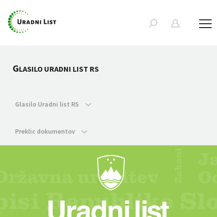
G
LASILO URADNI LIST RS
Glasilo Uradni list RS
Preklic dokumentov