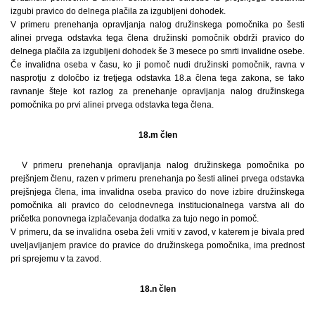
izgubi pravico do delnega plačila za izgubljeni dohodek.
V primeru prenehanja opravljanja nalog družinskega pomočnika po šesti
alinei prvega odstavka tega člena družinski pomočnik obdrži pravico do
delnega plačila za izgubljeni dohodek še 3 mesece po smrti invalidne osebe.
Če invalidna oseba v času, ko ji pomoč nudi družinski pomočnik, ravna v
nasprotju z določbo iz tretjega odstavka 18.a člena tega zakona, se tako
ravnanje šteje kot razlog za prenehanje opravljanja nalog družinskega
pomočnika po prvi alinei prvega odstavka tega člena.
18.m člen
V primeru prenehanja opravljanja nalog družinskega pomočnika po
prejšnjem členu, razen v primeru prenehanja po šesti alinei prvega odstavka
prejšnjega člena, ima invalidna oseba pravico do nove izbire družinskega
pomočnika ali pravico do celodnevnega institucionalnega varstva ali do
pričetka ponovnega izplačevanja dodatka za tujo nego in pomoč.
V primeru, da se invalidna oseba želi vrniti v zavod, v katerem je bivala pred
uveljavljanjem pravice do pravice do družinskega pomočnika, ima prednost
pri sprejemu v ta zavod.
18.n člen