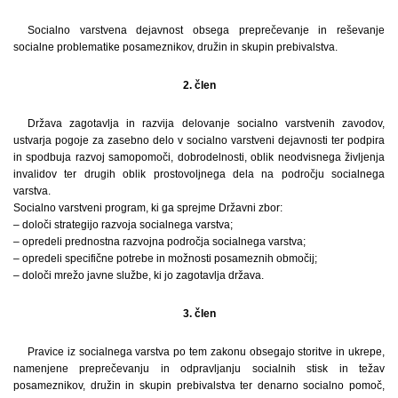
Socialno varstvena dejavnost obsega preprečevanje in reševanje
socialne problematike posameznikov, družin in skupin prebivalstva.
2. člen
Država zagotavlja in razvija delovanje socialno varstvenih zavodov,
ustvarja pogoje za zasebno delo v socialno varstveni dejavnosti ter podpira
in spodbuja razvoj samopomoči, dobrodelnosti, oblik neodvisnega življenja
invalidov ter drugih oblik prostovoljnega dela na področju socialnega
varstva.
Socialno varstveni program, ki ga sprejme Državni zbor:
– določi strategijo razvoja socialnega varstva;
– opredeli prednostna razvojna področja socialnega varstva;
– opredeli specifične potrebe in možnosti posameznih območij;
– določi mrežo javne službe, ki jo zagotavlja država.
3. člen
Pravice iz socialnega varstva po tem zakonu obsegajo storitve in ukrepe,
namenjene preprečevanju in odpravljanju socialnih stisk in težav
posameznikov, družin in skupin prebivalstva ter denarno socialno pomoč,