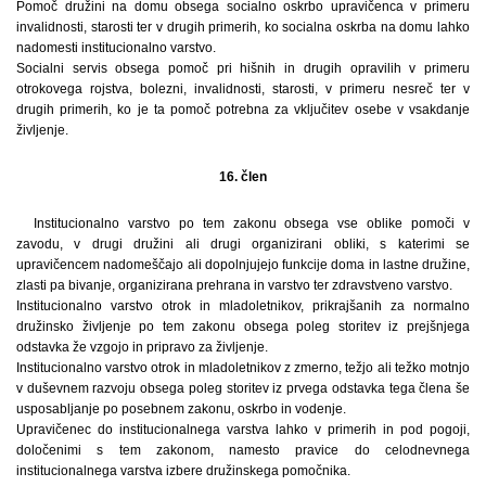
Pomoč družini na domu obsega socialno oskrbo upravičenca v primeru
invalidnosti, starosti ter v drugih primerih, ko socialna oskrba na domu lahko
nadomesti institucionalno varstvo.
Socialni servis obsega pomoč pri hišnih in drugih opravilih v primeru
otrokovega rojstva, bolezni, invalidnosti, starosti, v primeru nesreč ter v
drugih primerih, ko je ta pomoč potrebna za vključitev osebe v vsakdanje
življenje.
16. člen
Institucionalno varstvo po tem zakonu obsega vse oblike pomoči v
zavodu, v drugi družini ali drugi organizirani obliki, s katerimi se
upravičencem nadomeščajo ali dopolnjujejo funkcije doma in lastne družine,
zlasti pa bivanje, organizirana prehrana in varstvo ter zdravstveno varstvo.
Institucionalno varstvo otrok in mladoletnikov, prikrajšanih za normalno
družinsko življenje po tem zakonu obsega poleg storitev iz prejšnjega
odstavka že vzgojo in pripravo za življenje.
Institucionalno varstvo otrok in mladoletnikov z zmerno, težjo ali težko motnjo
v duševnem razvoju obsega poleg storitev iz prvega odstavka tega člena še
usposabljanje po posebnem zakonu, oskrbo in vodenje.
Upravičenec do institucionalnega varstva lahko v primerih in pod pogoji,
določenimi s tem zakonom, namesto pravice do celodnevnega
institucionalnega varstva izbere družinskega pomočnika.