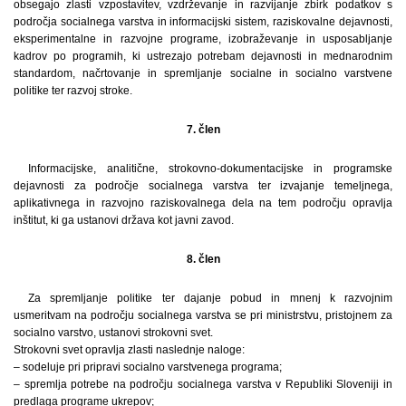
obsegajo zlasti vzpostavitev, vzdrževanje in razvijanje zbirk podatkov s
področja socialnega varstva in informacijski sistem, raziskovalne dejavnosti,
eksperimentalne in razvojne programe, izobraževanje in usposabljanje
kadrov po programih, ki ustrezajo potrebam dejavnosti in mednarodnim
standardom, načrtovanje in spremljanje socialne in socialno varstvene
politike ter razvoj stroke.
7. člen
Informacijske, analitične, strokovno-dokumentacijske in programske
dejavnosti za področje socialnega varstva ter izvajanje temeljnega,
aplikativnega in razvojno raziskovalnega dela na tem področju opravlja
inštitut, ki ga ustanovi država kot javni zavod.
8. člen
Za spremljanje politike ter dajanje pobud in mnenj k razvojnim
usmeritvam na področju socialnega varstva se pri ministrstvu, pristojnem za
socialno varstvo, ustanovi strokovni svet.
Strokovni svet opravlja zlasti naslednje naloge:
– sodeluje pri pripravi socialno varstvenega programa;
– spremlja potrebe na področju socialnega varstva v Republiki Sloveniji in
predlaga programe ukrepov;