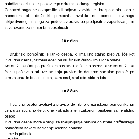
potrdilom o izbrisu iz poslovnega oziroma sodnega registra.
Odpoved pogodbe o zaposlitvi ali odjava iz evidence brezposelnih oseb z
namenom biti družinski pomočnik invalidu ne pomeni krivdnega
izključitvenega razloga za pridobitev pravic po predpisih o zaposlovanju in
zavarovanju za primer brezposelnosti.
18.c člen
Družinski pomočnik je lahko oseba, ki ima isto stalno prebivališče kot
invalidna oseba, oziroma eden od družinskih članov invalidne osebe.
Kot družinski član po prejšnjem odstavku se štejejo osebe, ki se kot družinski
člani upoštevajo pri uveljavljanju pravice do denarne socialne pomoči po
tem zakonu, in brat in sestra, stara mati, stari oče, stric in teta.
18.č člen
Invalidna oseba uveljavlja pravico do izbire družinskega pomočnika pri
centru za socialno delo, ki je v skladu s tem zakonom pristojen za invalidno
osebo.
Invalidna oseba mora v vlogi za uveljavljanje pravice do izbire družinskega
pomočnika navesti naslednje osebne podatke:
– ime in priimek,