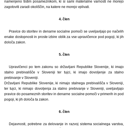
namenjeno tistim posameznikom, ki si sami materialne varnosti ne morejo
zagotoviti zaradi okoliščin, na katere ne morejo vplivati.
4. člen
Pravice do storitev in denarne socialne pomoči se uveljavljajo po načelih
enake dostopnosti in proste izbire oblik za vse upravičence pod pogoji, ki jih
določa zakon.
5. člen
Upravičenci po tem zakonu so državljani Republike Slovenije, ki imajo
stalno prebivališče v Sloveniji ter tujci, ki imajo dovoljenje za stalno
prebivanje v Sloveniji.
Državljani Republike Slovenije, ki nimajo stalnega prebivališča v Sloveniji,
ter tujci, ki nimajo dovoljenja za stalno prebivanje v Sloveniji, uveljavljajo
pravice do posameznih storitev in denarne socialne pomoči v primerih in pod
pogoji, ki jih določa ta zakon.
6. člen
Dejavnosti, potrebne za delovanje in razvoj sistema socialnega varstva,