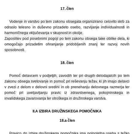
17. člen
Vodenje in varstvo po tem zakonu obsegata organizirano celovito skrb za
odraslo telesno in duševno prizadeto osebo, razvijanje individualnosti in
harmoničnega vključevanja v skupnost in okolje.
Zaposlitev pod posebnimi pogoji po tem zakonu obsega take oblike dela, ki
omogočajo prizadetim ohranjanje pridobljenih znanj ter razvoj novih
sposobnosti.
18. člen
Pomoč delavcem v podjetjih, zavodih ter pri drugih delodajalcih po tem
zakonu obsega svetovanje in pomoč pri reševanju težav, ki jih imajo delavci
v zvezi z delom v delovni sredini in ob prenehanju delovnega razmerja ter
pomoč pri uveljavljanju pravic iz zdravstvenega, pokojninskega in
invalidskega zavarovanja ter otroškega in družinskega varstva.
II.A IZBIRA DRUŽINSKEGA POMOČNIKA
18.a člen
Pravico do izbire družinskega pomočnika ima polnoletna oseba s težko