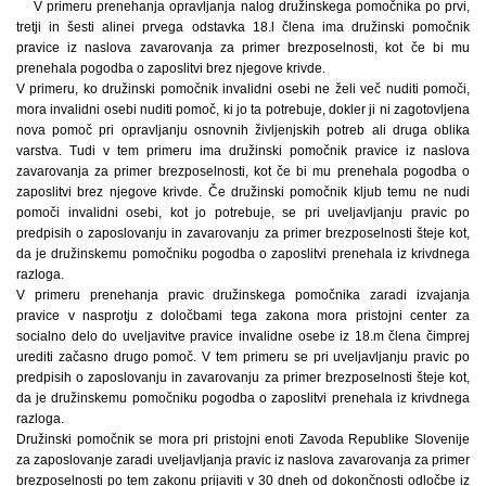
V primeru prenehanja opravljanja nalog družinskega pomočnika po prvi,
tretji in šesti alinei prvega odstavka 18.l člena ima družinski pomočnik
pravice iz naslova zavarovanja za primer brezposelnosti, kot če bi mu
prenehala pogodba o zaposlitvi brez njegove krivde.
V primeru, ko družinski pomočnik invalidni osebi ne želi več nuditi pomoči,
mora invalidni osebi nuditi pomoč, ki jo ta potrebuje, dokler ji ni zagotovljena
nova pomoč pri opravljanju osnovnih življenjskih potreb ali druga oblika
varstva. Tudi v tem primeru ima družinski pomočnik pravice iz naslova
zavarovanja za primer brezposelnosti, kot če bi mu prenehala pogodba o
zaposlitvi brez njegove krivde. Če družinski pomočnik kljub temu ne nudi
pomoči invalidni osebi, kot jo potrebuje, se pri uveljavljanju pravic po
predpisih o zaposlovanju in zavarovanju za primer brezposelnosti šteje kot,
da je družinskemu pomočniku pogodba o zaposlitvi prenehala iz krivdnega
razloga.
V primeru prenehanja pravic družinskega pomočnika zaradi izvajanja
pravice v nasprotju z določbami tega zakona mora pristojni center za
socialno delo do uveljavitve pravice invalidne osebe iz 18.m člena čimprej
urediti začasno drugo pomoč. V tem primeru se pri uveljavljanju pravic po
predpisih o zaposlovanju in zavarovanju za primer brezposelnosti šteje kot,
da je družinskemu pomočniku pogodba o zaposlitvi prenehala iz krivdnega
razloga.
Družinski pomočnik se mora pri pristojni enoti Zavoda Republike Slovenije
za zaposlovanje zaradi uveljavljanja pravic iz naslova zavarovanja za primer
brezposelnosti po tem zakonu prijaviti v 30 dneh od dokončnosti odločbe iz