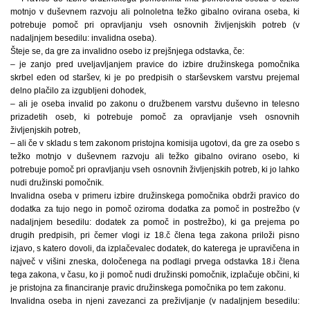
motnjo v duševnem razvoju ali polnoletna težko gibalno ovirana oseba, ki
potrebuje pomoč pri opravljanju vseh osnovnih življenjskih potreb (v
nadaljnjem besedilu: invalidna oseba).
Šteje se, da gre za invalidno osebo iz prejšnjega odstavka, če:
– je zanjo pred uveljavljanjem pravice do izbire družinskega pomočnika
skrbel eden od staršev, ki je po predpisih o starševskem varstvu prejemal
delno plačilo za izgubljeni dohodek,
– ali je oseba invalid po zakonu o družbenem varstvu duševno in telesno
prizadetih oseb, ki potrebuje pomoč za opravljanje vseh osnovnih
življenjskih potreb,
– ali če v skladu s tem zakonom pristojna komisija ugotovi, da gre za osebo s
težko motnjo v duševnem razvoju ali težko gibalno ovirano osebo, ki
potrebuje pomoč pri opravljanju vseh osnovnih življenjskih potreb, ki jo lahko
nudi družinski pomočnik.
Invalidna oseba v primeru izbire družinskega pomočnika obdrži pravico do
dodatka za tujo nego in pomoč oziroma dodatka za pomoč in postrežbo (v
nadaljnjem besedilu: dodatek za pomoč in postrežbo), ki ga prejema po
drugih predpisih, pri čemer vlogi iz 18.č člena tega zakona priloži pisno
izjavo, s katero dovoli, da izplačevalec dodatek, do katerega je upravičena in
največ v višini zneska, določenega na podlagi prvega odstavka 18.i člena
tega zakona, v času, ko ji pomoč nudi družinski pomočnik, izplačuje občini, ki
je pristojna za financiranje pravic družinskega pomočnika po tem zakonu.
Invalidna oseba in njeni zavezanci za preživljanje (v nadaljnjem besedilu: