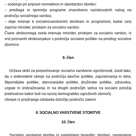
– sodeluje pri pripravi normativov in standardov storitev;
– predlaga in spremlja programe znanstveno raziskovalnih nalog na
področju socialnega varstva;
– daje mnenje k socialnovarstvenim storitvam in programom, kadar zanj
zaprosi minister, pristojen za socialno varstvo.
Člane strokovnega sveta imenuje minister, pristojen za socialno varstvo, iz
vrst priznanih strokovnjakov s področja socialne politike na predlog socialne
zbornice.
9. člen
Država skrbi za preprečevanje socialno varstvene ogroženosti, zlasti tako,
da s sistemskimi ukrepi na področju davčne politike, zaposlovanja in dela,
štipendijske politike, stanovanjske politike, družinske politike, zdravstva,
vzgoje in izobraževanja in na drugih področjih vpliva na socialni položaj
prebivalcev kakor tudi na razvoj demografsko ogroženih območij.
Ukrepe iz prejšnjega odstavka določijo področni zakoni.
II. SOCIALNO VARSTVENE STORITVE
10. člen
Socialno varstvene storitve (v nadaljnjem besedilu: storitve), namenjene