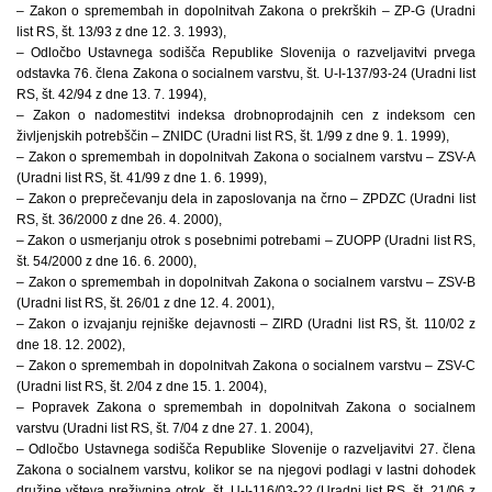
– Zakon o spremembah in dopolnitvah Zakona o prekrških – ZP-G (Uradni
list RS, št. 13/93 z dne 12. 3. 1993),
– Odločbo Ustavnega sodišča Republike Slovenija o razveljavitvi prvega
odstavka 76. člena Zakona o socialnem varstvu, št. U-I-137/93-24 (Uradni list
RS, št. 42/94 z dne 13. 7. 1994),
– Zakon o nadomestitvi indeksa drobnoprodajnih cen z indeksom cen
življenjskih potrebščin – ZNIDC (Uradni list RS, št. 1/99 z dne 9. 1. 1999),
– Zakon o spremembah in dopolnitvah Zakona o socialnem varstvu – ZSV-A
(Uradni list RS, št. 41/99 z dne 1. 6. 1999),
– Zakon o preprečevanju dela in zaposlovanja na črno – ZPDZC (Uradni list
RS, št. 36/2000 z dne 26. 4. 2000),
– Zakon o usmerjanju otrok s posebnimi potrebami – ZUOPP (Uradni list RS,
št. 54/2000 z dne 16. 6. 2000),
– Zakon o spremembah in dopolnitvah Zakona o socialnem varstvu – ZSV-B
(Uradni list RS, št. 26/01 z dne 12. 4. 2001),
– Zakon o izvajanju rejniške dejavnosti – ZIRD (Uradni list RS, št. 110/02 z
dne 18. 12. 2002),
– Zakon o spremembah in dopolnitvah Zakona o socialnem varstvu – ZSV-C
(Uradni list RS, št. 2/04 z dne 15. 1. 2004),
– Popravek Zakona o spremembah in dopolnitvah Zakona o socialnem
varstvu (Uradni list RS, št. 7/04 z dne 27. 1. 2004),
– Odločbo Ustavnega sodišča Republike Slovenije o razveljavitvi 27. člena
Zakona o socialnem varstvu, kolikor se na njegovi podlagi v lastni dohodek
družine všteva preživnina otrok, št. U-I-116/03-22 (Uradni list RS, št. 21/06 z