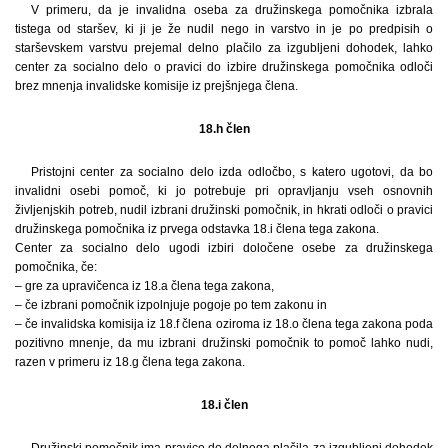
V primeru, da je invalidna oseba za družinskega pomočnika izbrala
tistega od staršev, ki ji je že nudil nego in varstvo in je po predpisih o
starševskem varstvu prejemal delno plačilo za izgubljeni dohodek, lahko
center za socialno delo o pravici do izbire družinskega pomočnika odloči
brez mnenja invalidske komisije iz prejšnjega člena.
18.h člen
Pristojni center za socialno delo izda odločbo, s katero ugotovi, da bo
invalidni osebi pomoč, ki jo potrebuje pri opravljanju vseh osnovnih
življenjskih potreb, nudil izbrani družinski pomočnik, in hkrati odloči o pravici
družinskega pomočnika iz prvega odstavka 18.i člena tega zakona.
Center za socialno delo ugodi izbiri določene osebe za družinskega
pomočnika, če:
– gre za upravičenca iz 18.a člena tega zakona,
– če izbrani pomočnik izpolnjuje pogoje po tem zakonu in
– če invalidska komisija iz 18.f člena oziroma iz 18.o člena tega zakona poda
pozitivno mnenje, da mu izbrani družinski pomočnik to pomoč lahko nudi,
razen v primeru iz 18.g člena tega zakona.
18.i člen