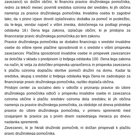
zavezanci) so dolžni občini, ki financira pravice družinskega pomočnika,
redno za tekoči mesec povrniti sredstva oziroma del sredstev, ki jih občina
namenja za pravice družinskega pomočnika. Invalidna oseba to zagotovi
tako, da s pisno izjavo dovoli izplačevalcu dodatka za pomoč in postrežbo,
da le-tega, vendar največ v višini zneska, določenega na podlagi prvega
odstavka 18.i člena tega zakona, izplačuje občini, ki je pristojna za
financiranje pravic družinskega pomočnika po tem zakonu.
Pravice družinskega pomočnika se dodatno financirajo s sredstvi invalidne
osebe do višine njene plačilne sposobnosti in s sredstvi v višini prispevka
zavezancev. Plačilna sposobnost invalidne osebe in prispevek zavezancev
se določita v skladu s predpisom iz tretjega odstavka 100. člena tega zakona
na način, ki velja za določitev prispevka upravičenca in prispevka zavezanca
k plačilu oziroma doplačilu storitve pomoči družini na domu. Kadar ta
sredstva, skupaj s sredstvi iz tretjega odstavka tega člena ne zadostujejo za
financiranje pravic družinskega pomočnika, razliko doplača občina.
Pristojni center za socialno delo v odločbi o priznanju pravice do izbire
družinskega pomočnika odloči o prispevku invalidne osebe in zavezanca
oziroma občine k plačilu sredstev oziroma dela sredstev, ki jih občina
namenja za pravice družinskega pomočnika, za obdobje od dneva pridobitve
pravice do izbire družinskega pomočnika, v primeru sprememb med
izvajanjem te pravice pa s prvim dnem naslednjega meseca po dnevu
nastanka sprememb.
Zavezanec, ki je hkrati družinski pomočnik, ni dolžan prispevati k plačilu
pravic družinskega pomočnika.