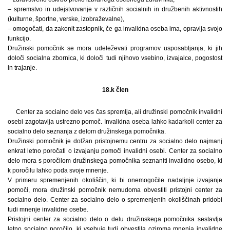
– spremstvo in udejstvovanje v različnih socialnih in družbenih aktivnostih
(kulturne, športne, verske, izobraževalne),
– omogočati, da zakonit zastopnik, če ga invalidna oseba ima, opravlja svojo
funkcijo.
Družinski pomočnik se mora udeleževati programov usposabljanja, ki jih
določi socialna zbornica, ki določi tudi njihovo vsebino, izvajalce, pogostost
in trajanje.
18.k člen
Center za socialno delo ves čas spremlja, ali družinski pomočnik invalidni
osebi zagotavlja ustrezno pomoč. Invalidna oseba lahko kadarkoli center za
socialno delo seznanja z delom družinskega pomočnika.
Družinski pomočnik je dolžan pristojnemu centru za socialno delo najmanj
enkrat letno poročati o izvajanju pomoči invalidni osebi. Center za socialno
delo mora s poročilom družinskega pomočnika seznaniti invalidno osebo, ki
k poročilu lahko poda svoje mnenje.
V primeru spremenjenih okoliščin, ki bi onemogočile nadaljnje izvajanje
pomoči, mora družinski pomočnik nemudoma obvestiti pristojni center za
socialno delo. Center za socialno delo o spremenjenih okoliščinah pridobi
tudi mnenje invalidne osebe.
Pristojni center za socialno delo o delu družinskega pomočnika sestavlja
letno socialno poročilo, ki vsebuje tudi obvestila oziroma mnenja invalidne