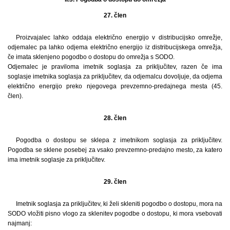
27. člen
Proizvajalec lahko oddaja električno energijo v distribucijsko omrežje,
odjemalec pa lahko odjema električno energijo iz distribucijskega omrežja,
če imata sklenjeno pogodbo o dostopu do omrežja s SODO.
Odjemalec je praviloma imetnik soglasja za priključitev, razen če ima
soglasje imetnika soglasja za priključitev, da odjemalcu dovoljuje, da odjema
električno energijo preko njegovega prevzemno-predajnega mesta (45.
člen).
28. člen
Pogodba o dostopu se sklepa z imetnikom soglasja za priključitev.
Pogodba se sklene posebej za vsako prevzemno-predajno mesto, za katero
ima imetnik soglasje za priključitev.
29. člen
Imetnik soglasja za priključitev, ki želi skleniti pogodbo o dostopu, mora na
SODO vložiti pisno vlogo za sklenitev pogodbe o dostopu, ki mora vsebovati
najmanj: