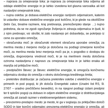
– naprava za omejevanje toka: je naprava za omejevanje toka odjema ali
oddaje električne energije in je lahko izvedena kot glavna varovalka ali kot
nastavljivi omejevalnik toka;
– nujna oskrba: je dobava električne energije ranljivim odjemalcem, katerim
bi ustavitev dobave električne energije pod količino, ki je glede na okoliščine
(letni čas, bivalne razmere, kraj prebivanja, premoženjsko stanje …) nujno
potrebna, da se ne zgodi ogrožanje življenja in zdravja odjemalca in ljudi, ki
z njim prebivajo; vsi stroški, ki zato nastanejo pri dobavitelju, se pokrijejo iz
cene za uporabo omrežja;
– obračunska moč: je obračunski element obračuna uporabe omrežja; za
merilna mesta z merjeno močjo je določena na podlagi izmerjene konične
moči, za merilna mesta brez merjenja moči pa je, s pogodbo o dostopu do
omrežja, dogovorjena vrednost moči, ki je na merilnem mestu določena
oziroma nastavljena z napravo za omejevanje toka in je lahko enaka ali
manjša od priključne moči;
– predplačilni števec: je števec električne energije, ki omogoča končnemu
odjemalcu dostop do omrežja v okviru določenega kreditnega limita;
– prekinitev distribucije: je začasna prekinitev oskrbe z električno energijo v
primerih in pod pogoji, ki jih določa Energetski zakon (Uradni list RS, št.
27/07 – uradno prečiščeno besedilo), in na njegovi podlagi izdani predpisi
ter ti splošni pogoji za dobavo in odjem električne energije iz distribucijskega
omrežja ali zaradi razmer v elektroenergetskem sistemu;
– prevzemno-predajno mesto: je mesto, ki ga v soglasju za priključitev določi
SODO in kjer končni odjemalec prevzema električno energijo iz omrežja, ali