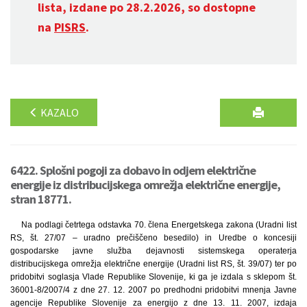
lista, izdane po 28.2.2026, so dostopne
na
PISRS
.
KAZALO
6422. Splošni pogoji za dobavo in odjem električne
energije iz distribucijskega omrežja električne energije,
stran 18771.
Na podlagi četrtega odstavka 70. člena Energetskega zakona (Uradni list
RS, št. 27/07 – uradno prečiščeno besedilo) in Uredbe o koncesiji
gospodarske javne služba dejavnosti sistemskega operaterja
distribucijskega omrežja električne energije (Uradni list RS, št. 39/07) ter po
pridobitvi soglasja Vlade Republike Slovenije, ki ga je izdala s sklepom št.
36001-8/2007/4 z dne 27. 12. 2007 po predhodni pridobitvi mnenja Javne
agencije Republike Slovenije za energijo z dne 13. 11. 2007, izdaja