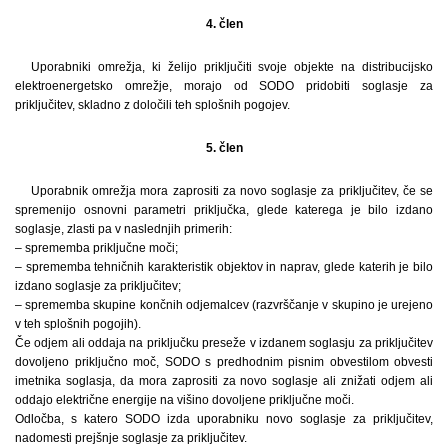
4. člen
Uporabniki omrežja, ki želijo priključiti svoje objekte na distribucijsko
elektroenergetsko omrežje, morajo od SODO pridobiti soglasje za
priključitev, skladno z določili teh splošnih pogojev.
5. člen
Uporabnik omrežja mora zaprositi za novo soglasje za priključitev, če se
spremenijo osnovni parametri priključka, glede katerega je bilo izdano
soglasje, zlasti pa v naslednjih primerih:
– sprememba priključne moči;
– sprememba tehničnih karakteristik objektov in naprav, glede katerih je bilo
izdano soglasje za priključitev;
– sprememba skupine končnih odjemalcev (razvrščanje v skupino je urejeno
v teh splošnih pogojih).
Če odjem ali oddaja na priključku preseže v izdanem soglasju za priključitev
dovoljeno priključno moč, SODO s predhodnim pisnim obvestilom obvesti
imetnika soglasja, da mora zaprositi za novo soglasje ali znižati odjem ali
oddajo električne energije na višino dovoljene priključne moči.
Odločba, s katero SODO izda uporabniku novo soglasje za priključitev,
nadomesti prejšnje soglasje za priključitev.