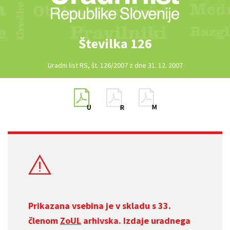
Številka 126
Uradni list RS, št. 126/2007 z dne 31. 12. 2007
Prikazana vsebina je v skladu s 33.
členom
ZoUL
arhivska. Izdaje uradnega