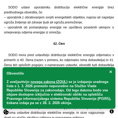
SODO ustavi uporabniku distribucijo električne energije brez
predhodnega obvestila, če:
– uporabnik z obratovanjem svojih energetskih objektov, naprav ali napeljav
ogroža življenje ali zdravje ljudi ali ogroža premoženje;
– uporabnik ob pomanjkanju energije ne upošteva posebnih ukrepov o
omejevanju odjema energije iz omrežja.
42. člen
SODO mora pred ustavitvijo distribucije električne energije odjemalcu v
primerih iz 40. člena (razen v primeru, ko odjemalec nima dobavitelja) in 41.
člena teh splošnih pogojev, o nameravani ustavitvi, obvestiti tudi dobavitelja
električne energije.
×
Obvestilo
Te ustavitve ne vplivajo na pogodbo med odjemalcem in dobaviteljem.
Z uveljavitvijo
novega zakona (ZOUL)
se je
izdajanje uradnega
lista s 1. 3. 2026 preneslo
neposredno
na Službo Vlade
43. člen
Republike Slovenije za zakonodajo
. Od tega datuma bodo vse
objave dostopne izključno v elektronski obliki na spletišču
Ko je do prekinitve oziroma ustavitve distribucije prišlo iz razlogov, ki so
Pravnega informacijskega sistema Republike Slovenije (PISRS),
na uporabnikovi strani, SODO uporabniku na njegove stroške ponovno
tiskana izdaja pa se z 28. 2. 2026 ukinja.
omogoči odjem ali oddajo električne energije, ko prenehajo vzroki prekinitve
oziroma ustavitve distribucije električne energije, in sicer najpozneje v treh
dneh po plačilu stroškov odklopa in ponovnega priklopa.