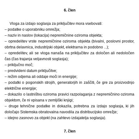
6. člen
Vloga za izdajo soglasja za priključitev mora vsebovati:
– podatke o uporabniku omrežja;
– naziv in naslov (lokacija) nepremičnine oziroma objekta;
– opredelitev vrste nepremičnine oziroma objekta (bivalni, poslovni prostor,
obrtna delavnica, industrijski objekt, elektrarna in podobno ...);
– opredelitev, ali se vloga nanaša na priključitev za določen ali nedoločen
čas (čas trajanja veljavnosti soglasja);
– priključno moč;
– predvideni datum priključitve;
– režim odjema ali oddaje moči in energije;
– podatki o pogonskih strojih, generatorjih in zaščiti, če gre za proizvodnjo
električne energije;
– dokazilo o lastništvu oziroma pravici razpolaganja z nepremičnino oziroma
objektom, če ni vpisana v zemljiški knjigi;
– druge tehnične podatke in dokazila, potrebna za izdajo soglasja, ki jih
določajo Sistemska obratovalna navodila za distribucijsko omrežje;
– idejno zasnovo za objekt (na zahtevo izdajatelja soglasja).
7. člen