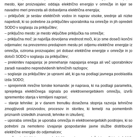
mesto, kjer proizvajalec oddaja električno energijo v omrežje in kjer se
navadno meri prevzeta ali dobavljena električna energija;
– priključek: je sestav električnih vodov in naprav visoke, srednje ali nizke
napetosti, ki so potrebne za priključitev uporabnika na omrežje in jih opredeli
SODO v soglasju za priključitev;
– priključno mesto: je mesto vključitve priključka na omrežje;
– priključna moč: je najvišja dovoljena vrednost moči, ki jo sme doseči končni
odjemalec na prevzemno-predajnem mestu pri odjemu električne energije iz
omrežja, oziroma proizvajalec pri dobavi električne energije v omrežje in jo
določi SODO v soglasju za priključitev;
– prekinitev napajanja: je prenehanje napajanja enega ali več uporabnikov
zaradi navadno nepredvidenih tehničnih razlogov;
– soglasje za priključitev: je upravni akt, ki ga na podlagi javnega pooblastila
izda SODO;
– sprejemnik mrežne tonske komande: je naprava, ki na podlagi parametra,
sprejetega električnega signala po elektroenergetskem omrežju, izvrši
spremembo stanja v krmiljeni napravi;
– stanje tehnike: je v danem trenutku dosežena stopnja razvoja tehnične
zmogljivosti proizvodov, procesov in storitev, ki temelji na pomembnih
priznanih izsledkih znanosti, tehnike in izkušenj;
– uporaba omrežja: je uporaba omrežja in elektroenergetskih postrojev, ki so
potrebni za nemoteno izvajanje gospodarske javne službe distribucije
električne energije do odjemalcev;