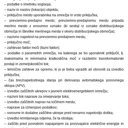
– podatke o imetniku soglasja;
– naziv in naslov (lokacijo) objekta;
– priključno mesto uporabnika na omrežje in vrsto priključka;
– prevzemno-predajno mesto; prevzemno-predajnemu mestu pripada
merilno mesto z enoumno oznako (ki sestoji iz oznake distribucijskega
območja in številke merilnega mesta v okviru distribucijskega območja);
– nazivno napetost na prevzemno-predajnem mestu;
– priključno moč;
– zahtevan faktor moči (fazni faktor);
– podatke o parametrih omrežja, na katerega se bo uporabnik priključil, tj.
maksimalna in minimalna kratkostična moč v razdelilni transformatorski
postaji in zemeljskostični tok;
– tehnične zahteve za opremo, ki jo je treba vgraditi ali obnoviti za izvedbo
priključka;
– čas breznapetostnega stanja pri delovanju avtomatskega ponovnega
vklopa (APV);
– izvedbo zaščitnih ukrepov v javnem elektroenergetskem omrežju;
– nazivni tok naprave za omejevanje toka;
– izvedbo zaščitnih naprav na ločilnem mestu;
– naprave za izmenjavo podatkov;
– osnovne in dodatne zaščitne ukrepe pred nevarno napetostjo dotika;
– izvedbo krmiljenega odjema, če ta obstaja;
– zaščito pred povratnim napajanjem za proizvajalce električne energije in