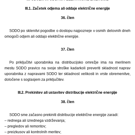
III.1. Začetek odjema ali oddaje električne energije
36. člen
SODO po sklenitvi pogodbe o dostopu najpozneje v osmih delovnih dneh
omogoči odjem ali oddajo električne energije.
37. člen
Po priključitvi uporabnika na distribucijsko omrežje ima na merilnem
mestu SODO pravico na svoje stroške kadarkoli preveriti skladnost naprav
uporabnika z napravami SODO ter skladnost velikosti in vrste obremenitve,
določene s soglasjem za priključitev.
III.2. Prekinitev ali ustavitev distribucije električne energije
38. člen
SODO sme začasno prekiniti distribucije električne energije zaradi:
– rednega ali izrednega vzdrževanja;
– pregledov ali remontov;
– preizkusov ali kontrolnih meritev;