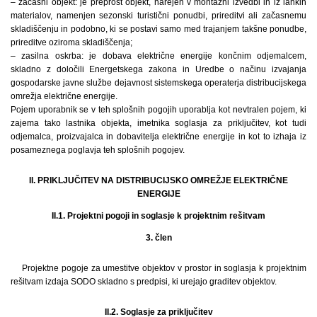
– začasni objekt: je preprost objekt, narejen v montažni izvedbi in iz lahkih
materialov, namenjen sezonski turistični ponudbi, prireditvi ali začasnemu
skladiščenju in podobno, ki se postavi samo med trajanjem takšne ponudbe,
prireditve oziroma skladiščenja;
– zasilna oskrba: je dobava električne energije končnim odjemalcem,
skladno z določili Energetskega zakona in Uredbe o načinu izvajanja
gospodarske javne službe dejavnost sistemskega operaterja distribucijskega
omrežja električne energije.
Pojem uporabnik se v teh splošnih pogojih uporablja kot nevtralen pojem, ki
zajema tako lastnika objekta, imetnika soglasja za priključitev, kot tudi
odjemalca, proizvajalca in dobavitelja električne energije in kot to izhaja iz
posameznega poglavja teh splošnih pogojev.
II. PRIKLJUČITEV NA DISTRIBUCIJSKO OMREŽJE ELEKTRIČNE
ENERGIJE
II.1. Projektni pogoji in soglasje k projektnim rešitvam
3. člen
Projektne pogoje za umestitve objektov v prostor in soglasja k projektnim
rešitvam izdaja SODO skladno s predpisi, ki urejajo graditev objektov.
II.2. Soglasje za priključitev