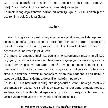
Če je odklop daljši od desetih let, mora imetnik soglasja pred ponovno
priključitvijo plačati tudi povprečne stroške priključevanja.
Ko imetnik soglasja zahteva odklop od omrežja, ga je SODO dolžan pisno
opozoriti na določbo tega člena.
35. člen
Imetnik soglasja za priključitev, ki je lastnik priključka, na katerega se to
soglasje nanaša, lahko obstoječi priključek prenese na drugo osebo le s
pravnim poslom, s katerim prenese del ali celotno lastninsko pravico na
nepremičnini, na kateri je priključek.
V primeru spremembe imetnika soglasja je sprememba možna zgolj pod
pogojem, da so poravnane vse obveznosti prejšnjega imetnika soglasja za
priključitev iz naslova uporabe omrežja. V nasprotnem primeru lahko
prevzemnik priključka zaprosi za novo soglasje za priključitev in plača vse
stroške, povezane s tovrstnim soglasjem, sklenitvijo pogodbe o priključitvi in
izvedbe priključitve, skladno z določili teh splošnih pogojev.
Če se SODO in novi lastnik priključka dogovorita o vstopu novega lastnika v
vse pravice in obveznosti prejšnjega lastnika, ni potrebno pridobiti novega
soglasja za priključitev ter sklepati novih pogodb o priključitvi, temveč novi
lastnik vstopi v pravice in obveznosti prejšnjega lastnika.
III. ODJEM IN ODDAJA ELEKTRIČNE ENERGIJE