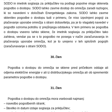
SODO in imetnik soglasja za priključitev na podlagi popolne vloge skleneta
pogodbo o dostopu. SODO lahko zavrne dostop do omrežja zaradi razlogov,
ki so navedeni v določbah Energetskega zakona. SODO lahko zavrne
sklenitev pogodbe o dostopu tudi v primeru, če niso izpolnjeni pogoji za
plačevanje uporabe omrežja s strani dobavitelja, pa je to vlagatelj navedel v
pogodbi oziroma potrdilu iz prejšnjega odstavka. V tem primeru se pogodba
o dostopu vseeno lahko sklene, če imetnik soglasja za priključitev tako
zahteva, vendar pa se s to pogodbo ne posega v način zaračunavanja in
plačevanja uporabe omrežja, kot je to urejeno v teh splošnih pogojih
(zaračunavanje s strani SODO).
30. člen
Pogodba o dostopu do omrežja se sklene pred pričetkom oddaje ali
odjema električne energije v ali iz distribucijskega omrežja ali ob spremembi
parametrov pogodbe o dostopu.
31. člen
Pogodba o dostopu do omrežja mora vsebovati najmanj:
– navedbo pogodbenih strank;
– številko in datum izdaje soglasja za priključitev;