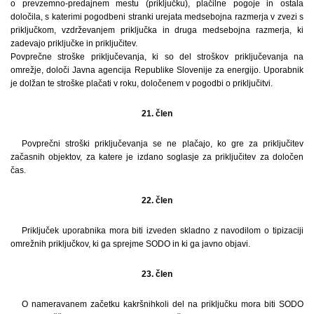
o prevzemno-predajnem mestu (priključku), plačilne pogoje in ostala
določila, s katerimi pogodbeni stranki urejata medsebojna razmerja v zvezi s
priključkom, vzdrževanjem priključka in druga medsebojna razmerja, ki
zadevajo priključke in priključitev.
Povprečne stroške priključevanja, ki so del stroškov priključevanja na
omrežje, določi Javna agencija Republike Slovenije za energijo. Uporabnik
je dolžan te stroške plačati v roku, določenem v pogodbi o priključitvi.
21. člen
Povprečni stroški priključevanja se ne plačajo, ko gre za priključitev
začasnih objektov, za katere je izdano soglasje za priključitev za določen
čas.
22. člen
Priključek uporabnika mora biti izveden skladno z navodilom o tipizaciji
omrežnih priključkov, ki ga sprejme SODO in ki ga javno objavi.
23. člen
O nameravanem začetku kakršnihkoli del na priključku mora biti SODO