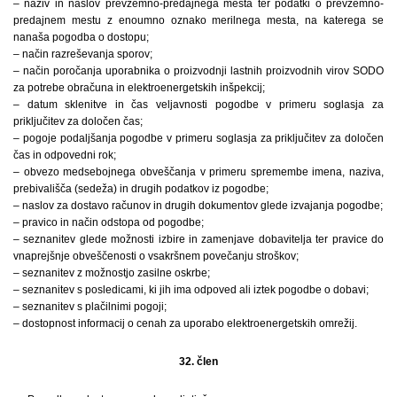
– naziv in naslov prevzemno-predajnega mesta ter podatki o prevzemno-
predajnem mestu z enoumno oznako merilnega mesta, na katerega se
nanaša pogodba o dostopu;
– način razreševanja sporov;
– način poročanja uporabnika o proizvodnji lastnih proizvodnih virov SODO
za potrebe obračuna in elektroenergetskih inšpekcij;
– datum sklenitve in čas veljavnosti pogodbe v primeru soglasja za
priključitev za določen čas;
– pogoje podaljšanja pogodbe v primeru soglasja za priključitev za določen
čas in odpovedni rok;
– obvezo medsebojnega obveščanja v primeru spremembe imena, naziva,
prebivališča (sedeža) in drugih podatkov iz pogodbe;
– naslov za dostavo računov in drugih dokumentov glede izvajanja pogodbe;
– pravico in način odstopa od pogodbe;
– seznanitev glede možnosti izbire in zamenjave dobavitelja ter pravice do
vnaprejšnje obveščenosti o vsakršnem povečanju stroškov;
– seznanitev z možnostjo zasilne oskrbe;
– seznanitev s posledicami, ki jih ima odpoved ali iztek pogodbe o dobavi;
– seznanitev s plačilnimi pogoji;
– dostopnost informacij o cenah za uporabo elektroenergetskih omrežij.
32. člen