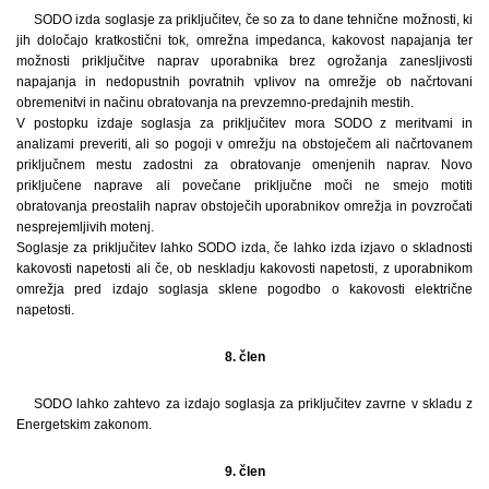
SODO izda soglasje za priključitev, če so za to dane tehnične možnosti, ki
jih določajo kratkostični tok, omrežna impedanca, kakovost napajanja ter
možnosti priključitve naprav uporabnika brez ogrožanja zanesljivosti
napajanja in nedopustnih povratnih vplivov na omrežje ob načrtovani
obremenitvi in načinu obratovanja na prevzemno-predajnih mestih.
V postopku izdaje soglasja za priključitev mora SODO z meritvami in
analizami preveriti, ali so pogoji v omrežju na obstoječem ali načrtovanem
priključnem mestu zadostni za obratovanje omenjenih naprav. Novo
priključene naprave ali povečane priključne moči ne smejo motiti
obratovanja preostalih naprav obstoječih uporabnikov omrežja in povzročati
nesprejemljivih motenj.
Soglasje za priključitev lahko SODO izda, če lahko izda izjavo o skladnosti
kakovosti napetosti ali če, ob neskladju kakovosti napetosti, z uporabnikom
omrežja pred izdajo soglasja sklene pogodbo o kakovosti električne
napetosti.
8. člen
SODO lahko zahtevo za izdajo soglasja za priključitev zavrne v skladu z
Energetskim zakonom.
9. člen