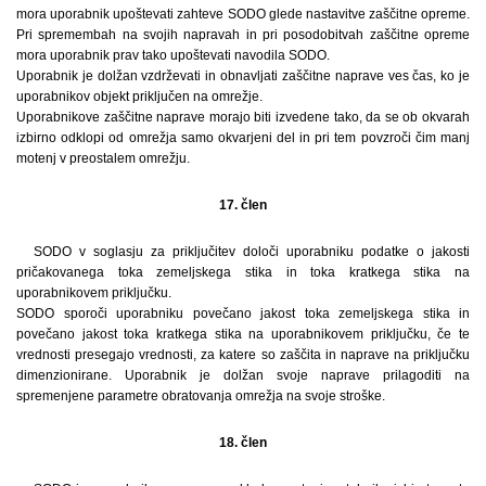
mora uporabnik upoštevati zahteve SODO glede nastavitve zaščitne opreme.
Pri spremembah na svojih napravah in pri posodobitvah zaščitne opreme
mora uporabnik prav tako upoštevati navodila SODO.
Uporabnik je dolžan vzdrževati in obnavljati zaščitne naprave ves čas, ko je
uporabnikov objekt priključen na omrežje.
Uporabnikove zaščitne naprave morajo biti izvedene tako, da se ob okvarah
izbirno odklopi od omrežja samo okvarjeni del in pri tem povzroči čim manj
motenj v preostalem omrežju.
17. člen
SODO v soglasju za priključitev določi uporabniku podatke o jakosti
pričakovanega toka zemeljskega stika in toka kratkega stika na
uporabnikovem priključku.
SODO sporoči uporabniku povečano jakost toka zemeljskega stika in
povečano jakost toka kratkega stika na uporabnikovem priključku, če te
vrednosti presegajo vrednosti, za katere so zaščita in naprave na priključku
dimenzionirane. Uporabnik je dolžan svoje naprave prilagoditi na
spremenjene parametre obratovanja omrežja na svoje stroške.
18. člen