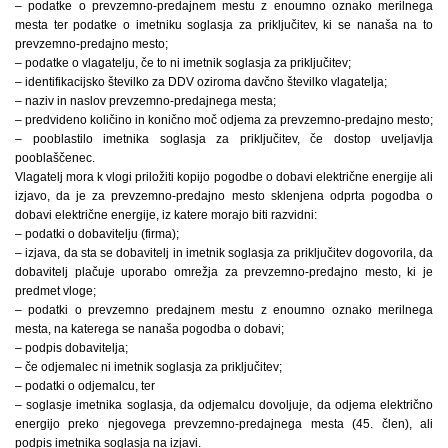
– podatke o prevzemno-predajnem mestu z enoumno oznako merilnega
mesta ter podatke o imetniku soglasja za priključitev, ki se nanaša na to
prevzemno-predajno mesto;
– podatke o vlagatelju, če to ni imetnik soglasja za priključitev;
– identifikacijsko številko za DDV oziroma davčno številko vlagatelja;
– naziv in naslov prevzemno-predajnega mesta;
– predvideno količino in konično moč odjema za prevzemno-predajno mesto;
– pooblastilo imetnika soglasja za priključitev, če dostop uveljavlja
pooblaščenec.
Vlagatelj mora k vlogi priložiti kopijo pogodbe o dobavi električne energije ali
izjavo, da je za prevzemno-predajno mesto sklenjena odprta pogodba o
dobavi električne energije, iz katere morajo biti razvidni:
– podatki o dobavitelju (firma);
– izjava, da sta se dobavitelj in imetnik soglasja za priključitev dogovorila, da
dobavitelj plačuje uporabo omrežja za prevzemno-predajno mesto, ki je
predmet vloge;
– podatki o prevzemno predajnem mestu z enoumno oznako merilnega
mesta, na katerega se nanaša pogodba o dobavi;
– podpis dobavitelja;
– če odjemalec ni imetnik soglasja za priključitev;
– podatki o odjemalcu, ter
– soglasje imetnika soglasja, da odjemalcu dovoljuje, da odjema električno
energijo preko njegovega prevzemno-predajnega mesta (45. člen), ali
podpis imetnika soglasja na izjavi.