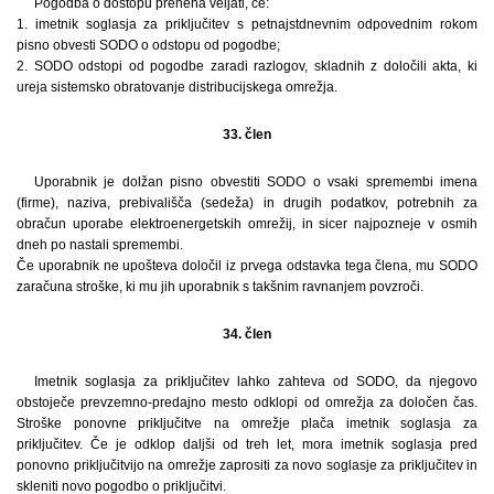
Pogodba o dostopu preneha veljati, če:
1. imetnik soglasja za priključitev s petnajstdnevnim odpovednim rokom
pisno obvesti SODO o odstopu od pogodbe;
2. SODO odstopi od pogodbe zaradi razlogov, skladnih z določili akta, ki
ureja sistemsko obratovanje distribucijskega omrežja.
33. člen
Uporabnik je dolžan pisno obvestiti SODO o vsaki spremembi imena
(firme), naziva, prebivališča (sedeža) in drugih podatkov, potrebnih za
obračun uporabe elektroenergetskih omrežij, in sicer najpozneje v osmih
dneh po nastali spremembi.
Če uporabnik ne upošteva določil iz prvega odstavka tega člena, mu SODO
zaračuna stroške, ki mu jih uporabnik s takšnim ravnanjem povzroči.
34. člen
Imetnik soglasja za priključitev lahko zahteva od SODO, da njegovo
obstoječe prevzemno-predajno mesto odklopi od omrežja za določen čas.
Stroške ponovne priključitve na omrežje plača imetnik soglasja za
priključitev. Če je odklop daljši od treh let, mora imetnik soglasja pred
ponovno priključitvijo na omrežje zaprositi za novo soglasje za priključitev in
skleniti novo pogodbo o priključitvi.