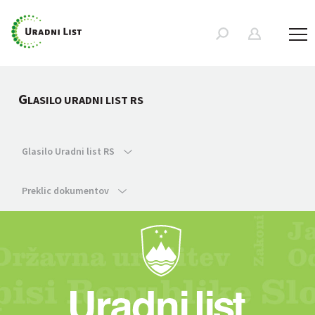
G
LASILO URADNI LIST RS
Glasilo Uradni list RS
Preklic dokumentov