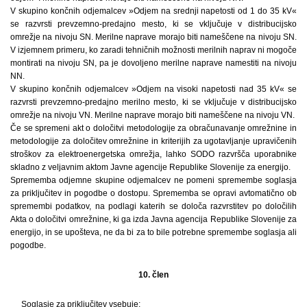
V skupino končnih odjemalcev »Odjem na srednji napetosti od 1 do 35 kV«
se razvrsti prevzemno-predajno mesto, ki se vključuje v distribucijsko
omrežje na nivoju SN. Merilne naprave morajo biti nameščene na nivoju SN.
V izjemnem primeru, ko zaradi tehničnih možnosti merilnih naprav ni mogoče
montirati na nivoju SN, pa je dovoljeno merilne naprave namestiti na nivoju
NN.
V skupino končnih odjemalcev »Odjem na visoki napetosti nad 35 kV« se
razvrsti prevzemno-predajno merilno mesto, ki se vključuje v distribucijsko
omrežje na nivoju VN. Merilne naprave morajo biti nameščene na nivoju VN.
Če se spremeni akt o določitvi metodologije za obračunavanje omrežnine in
metodologije za določitev omrežnine in kriterijih za ugotavljanje upravičenih
stroškov za elektroenergetska omrežja, lahko SODO razvršča uporabnike
skladno z veljavnim aktom Javne agencije Republike Slovenije za energijo.
Sprememba odjemne skupine odjemalcev ne pomeni spremembe soglasja
za priključitev in pogodbe o dostopu. Sprememba se opravi avtomatično ob
spremembi podatkov, na podlagi katerih se določa razvrstitev po določilih
Akta o določitvi omrežnine, ki ga izda Javna agencija Republike Slovenije za
energijo, in se upošteva, ne da bi za to bile potrebne spremembe soglasja ali
pogodbe.
10. člen
Soglasje za priključitev vsebuje: