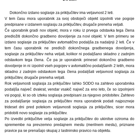
Dokončno izdano soglasje za priključitev ima veljavnost 2 leti.
V tem času mora uporabnik za svoj obstoječi objekt izpolniti vse pogoje
predpisane v izdanem soglasju za priključitev, drugače preneha veljati.
Če uporabnik gradi nov objekt, mora v roku iz prvega odstavka tega člena
predložiti dokončno gradbeno dovoljenje za novi objekt. V tem primeru se
izdano soglasje za priključitev avtomatično podaljša za nadaljnji 2 leti. Če v
tem času uporabnik ne predloži dokončnega gradbenega dovoljenja,
soglasje za priključitev neha veljati, kolikor ni podaljšano skladno z zadnjim
odstavkom tega člena. Če pa je uporabnik prinesel dokončno gradbeno
dovoljenje in ni izpolnil vseh pogojev v avtomatično podaljšanih 2 letih, mora
skladno z zadnjim odstavkom tega člena podaljšati veljavnost soglasja za
priključitev, drugače preneha veljati.
Rok veljavnosti soglasja za priključitev lahko SODO na zahtevo uporabnika
podaljša največ dvakrat, vendar vsakič največ za eno leto, če so izpolnjeni
vsi pogoji, ki so ob izteku soglasja predpisani za njegovo pridobitev. Zahtevo
za podaljšanje soglasja za priključitev mora uporabnik podati najpozneje
trideset dni pred potekom veljavnosti soglasja za priključitev, sicer mora
pridobiti novo soglasje za priključitev.
Po izvedbi priključitve velja soglasje za priključitev do ukinitve oziroma do
spremembe na prevzemno predajnem mestu (merilnem mestu), priznane
pravice pa se prenašajo skupaj z lastninsko pravico na objektu.