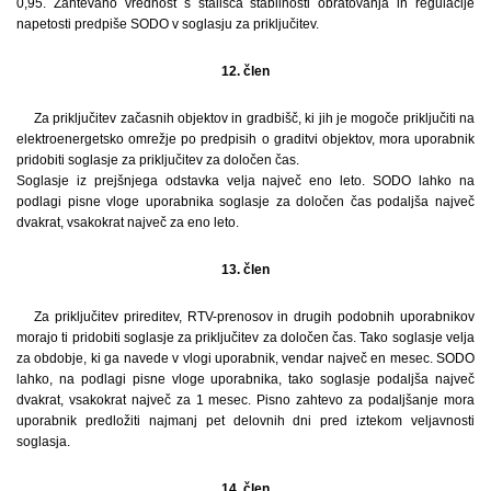
0,95. Zahtevano vrednost s stališča stabilnosti obratovanja in regulacije
napetosti predpiše SODO v soglasju za priključitev.
12. člen
Za priključitev začasnih objektov in gradbišč, ki jih je mogoče priključiti na
elektroenergetsko omrežje po predpisih o graditvi objektov, mora uporabnik
pridobiti soglasje za priključitev za določen čas.
Soglasje iz prejšnjega odstavka velja največ eno leto. SODO lahko na
podlagi pisne vloge uporabnika soglasje za določen čas podaljša največ
dvakrat, vsakokrat največ za eno leto.
13. člen
Za priključitev prireditev, RTV-prenosov in drugih podobnih uporabnikov
morajo ti pridobiti soglasje za priključitev za določen čas. Tako soglasje velja
za obdobje, ki ga navede v vlogi uporabnik, vendar največ en mesec. SODO
lahko, na podlagi pisne vloge uporabnika, tako soglasje podaljša največ
dvakrat, vsakokrat največ za 1 mesec. Pisno zahtevo za podaljšanje mora
uporabnik predložiti najmanj pet delovnih dni pred iztekom veljavnosti
soglasja.
14. člen