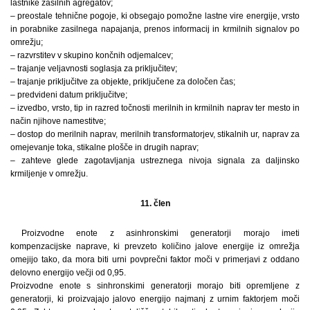
lastnike zasilnih agregatov;
– preostale tehnične pogoje, ki obsegajo pomožne lastne vire energije, vrsto
in porabnike zasilnega napajanja, prenos informacij in krmilnih signalov po
omrežju;
– razvrstitev v skupino končnih odjemalcev;
– trajanje veljavnosti soglasja za priključitev;
– trajanje priključitve za objekte, priključene za določen čas;
– predvideni datum priključitve;
– izvedbo, vrsto, tip in razred točnosti merilnih in krmilnih naprav ter mesto in
način njihove namestitve;
– dostop do merilnih naprav, merilnih transformatorjev, stikalnih ur, naprav za
omejevanje toka, stikalne plošče in drugih naprav;
– zahteve glede zagotavljanja ustreznega nivoja signala za daljinsko
krmiljenje v omrežju.
11. člen
Proizvodne enote z asinhronskimi generatorji morajo imeti
kompenzacijske naprave, ki prevzeto količino jalove energije iz omrežja
omejijo tako, da mora biti urni povprečni faktor moči v primerjavi z oddano
delovno energijo večji od 0,95.
Proizvodne enote s sinhronskimi generatorji morajo biti opremljene z
generatorji, ki proizvajajo jalovo energijo najmanj z urnim faktorjem moči