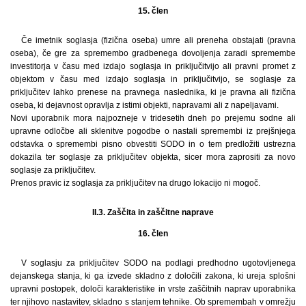
15. člen
Če imetnik soglasja (fizična oseba) umre ali preneha obstajati (pravna
oseba), če gre za spremembo gradbenega dovoljenja zaradi spremembe
investitorja v času med izdajo soglasja in priključitvijo ali pravni promet z
objektom v času med izdajo soglasja in priključitvijo, se soglasje za
priključitev lahko prenese na pravnega naslednika, ki je pravna ali fizična
oseba, ki dejavnost opravlja z istimi objekti, napravami ali z napeljavami.
Novi uporabnik mora najpozneje v tridesetih dneh po prejemu sodne ali
upravne odločbe ali sklenitve pogodbe o nastali spremembi iz prejšnjega
odstavka o spremembi pisno obvestiti SODO in o tem predložiti ustrezna
dokazila ter soglasje za priključitev objekta, sicer mora zaprositi za novo
soglasje za priključitev.
Prenos pravic iz soglasja za priključitev na drugo lokacijo ni mogoč.
II.3. Zaščita in zaščitne naprave
16. člen
V soglasju za priključitev SODO na podlagi predhodno ugotovljenega
dejanskega stanja, ki ga izvede skladno z določili zakona, ki ureja splošni
upravni postopek, določi karakteristike in vrste zaščitnih naprav uporabnika
ter njihovo nastavitev, skladno s stanjem tehnike. Ob spremembah v omrežju