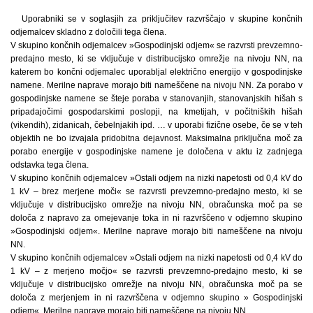
Uporabniki se v soglasjih za priključitev razvrščajo v skupine končnih
odjemalcev skladno z določili tega člena.
V skupino končnih odjemalcev »Gospodinjski odjem« se razvrsti prevzemno-
predajno mesto, ki se vključuje v distribucijsko omrežje na nivoju NN, na
katerem bo končni odjemalec uporabljal električno energijo v gospodinjske
namene. Merilne naprave morajo biti nameščene na nivoju NN. Za porabo v
gospodinjske namene se šteje poraba v stanovanjih, stanovanjskih hišah s
pripadajočimi gospodarskimi poslopji, na kmetijah, v počitniških hišah
(vikendih), zidanicah, čebelnjakih ipd. … v uporabi fizične osebe, če se v teh
objektih ne bo izvajala pridobitna dejavnost. Maksimalna priključna moč za
porabo energije v gospodinjske namene je določena v aktu iz zadnjega
odstavka tega člena.
V skupino končnih odjemalcev »Ostali odjem na nizki napetosti od 0,4 kV do
1 kV – brez merjene moči« se razvrsti prevzemno-predajno mesto, ki se
vključuje v distribucijsko omrežje na nivoju NN, obračunska moč pa se
določa z napravo za omejevanje toka in ni razvrščeno v odjemno skupino
»Gospodinjski odjem«. Merilne naprave morajo biti nameščene na nivoju
NN.
V skupino končnih odjemalcev »Ostali odjem na nizki napetosti od 0,4 kV do
1 kV – z merjeno močjo« se razvrsti prevzemno-predajno mesto, ki se
vključuje v distribucijsko omrežje na nivoju NN, obračunska moč pa se
določa z merjenjem in ni razvrščena v odjemno skupino » Gospodinjski
odjem«. Merilne naprave morajo biti nameščene na nivoju NN.