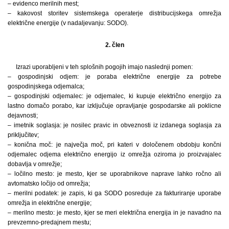
– evidenco merilnih mest;
– kakovost storitev sistemskega operaterje distribucijskega omrežja
električne energije (v nadaljevanju: SODO).
2. člen
Izrazi uporabljeni v teh splošnih pogojih imajo naslednji pomen:
– gospodinjski odjem: je poraba električne energije za potrebe
gospodinjskega odjemalca;
– gospodinjski odjemalec: je odjemalec, ki kupuje električno energijo za
lastno domačo porabo, kar izključuje opravljanje gospodarske ali poklicne
dejavnosti;
– imetnik soglasja: je nosilec pravic in obveznosti iz izdanega soglasja za
priključitev;
– konična moč: je največja moč, pri kateri v določenem obdobju končni
odjemalec odjema električno energijo iz omrežja oziroma jo proizvajalec
dobavlja v omrežje;
– ločilno mesto: je mesto, kjer se uporabnikove naprave lahko ročno ali
avtomatsko ločijo od omrežja;
– merilni podatek: je zapis, ki ga SODO posreduje za fakturiranje uporabe
omrežja in električne energije;
– merilno mesto: je mesto, kjer se meri električna energija in je navadno na
prevzemno-predajnem mestu;