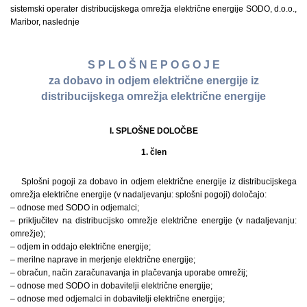
sistemski operater distribucijskega omrežja električne energije SODO, d.o.o.,
Maribor, naslednje
S P L O Š N E P O G O J E
za dobavo in odjem električne energije iz
distribucijskega omrežja električne energije
I. SPLOŠNE DOLOČBE
1. člen
Splošni pogoji za dobavo in odjem električne energije iz distribucijskega
omrežja električne energije (v nadaljevanju: splošni pogoji) določajo:
– odnose med SODO in odjemalci;
– priključitev na distribucijsko omrežje električne energije (v nadaljevanju:
omrežje);
– odjem in oddajo električne energije;
– merilne naprave in merjenje električne energije;
– obračun, način zaračunavanja in plačevanja uporabe omrežij;
– odnose med SODO in dobavitelji električne energije;
– odnose med odjemalci in dobavitelji električne energije;