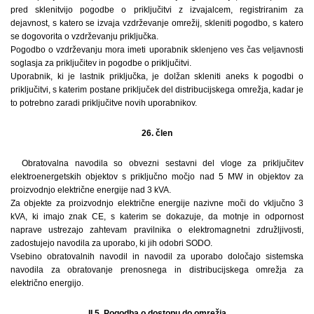
pred sklenitvijo pogodbe o priključitvi z izvajalcem, registriranim za
dejavnost, s katero se izvaja vzdrževanje omrežij, skleniti pogodbo, s katero
se dogovorita o vzdrževanju priključka.
Pogodbo o vzdrževanju mora imeti uporabnik sklenjeno ves čas veljavnosti
soglasja za priključitev in pogodbe o priključitvi.
Uporabnik, ki je lastnik priključka, je dolžan skleniti aneks k pogodbi o
priključitvi, s katerim postane priključek del distribucijskega omrežja, kadar je
to potrebno zaradi priključitve novih uporabnikov.
26. člen
Obratovalna navodila so obvezni sestavni del vloge za priključitev
elektroenergetskih objektov s priključno močjo nad 5 MW in objektov za
proizvodnjo električne energije nad 3 kVA.
Za objekte za proizvodnjo električne energije nazivne moči do vključno 3
kVA, ki imajo znak CE, s katerim se dokazuje, da motnje in odpornost
naprave ustrezajo zahtevam pravilnika o elektromagnetni združljivosti,
zadostujejo navodila za uporabo, ki jih odobri SODO.
Vsebino obratovalnih navodil in navodil za uporabo določajo sistemska
navodila za obratovanje prenosnega in distribucijskega omrežja za
električno energijo.
II.5. Pogodba o dostopu do omrežja