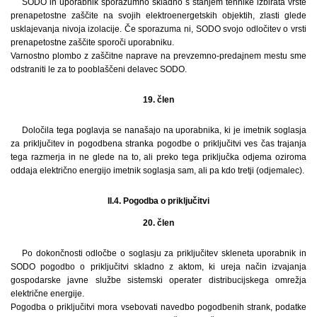
SODO in uporabnik sporazumno skladno s stanjem tehnike izbirata vrste
prenapetostne zaščite na svojih elektroenergetskih objektih, zlasti glede
usklajevanja nivoja izolacije. Če sporazuma ni, SODO svojo odločitev o vrsti
prenapetostne zaščite sporoči uporabniku.
Varnostno plombo z zaščitne naprave na prevzemno-predajnem mestu sme
odstraniti le za to pooblaščeni delavec SODO.
19. člen
Določila tega poglavja se nanašajo na uporabnika, ki je imetnik soglasja
za priključitev in pogodbena stranka pogodbe o priključitvi ves čas trajanja
tega razmerja in ne glede na to, ali preko tega priključka odjema oziroma
oddaja električno energijo imetnik soglasja sam, ali pa kdo tretji (odjemalec).
II.4. Pogodba o priključitvi
20. člen
Po dokončnosti odločbe o soglasju za priključitev skleneta uporabnik in
SODO pogodbo o priključitvi skladno z aktom, ki ureja način izvajanja
gospodarske javne službe sistemski operater distribucijskega omrežja
električne energije.
Pogodba o priključitvi mora vsebovati navedbo pogodbenih strank, podatke