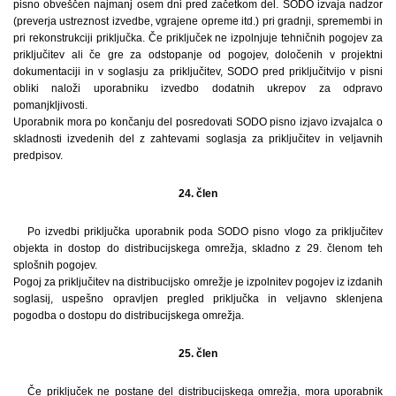
pisno obveščen najmanj osem dni pred začetkom del. SODO izvaja nadzor
(preverja ustreznost izvedbe, vgrajene opreme itd.) pri gradnji, spremembi in
pri rekonstrukciji priključka. Če priključek ne izpolnjuje tehničnih pogojev za
priključitev ali če gre za odstopanje od pogojev, določenih v projektni
dokumentaciji in v soglasju za priključitev, SODO pred priključitvijo v pisni
obliki naloži uporabniku izvedbo dodatnih ukrepov za odpravo
pomanjkljivosti.
Uporabnik mora po končanju del posredovati SODO pisno izjavo izvajalca o
skladnosti izvedenih del z zahtevami soglasja za priključitev in veljavnih
predpisov.
24. člen
Po izvedbi priključka uporabnik poda SODO pisno vlogo za priključitev
objekta in dostop do distribucijskega omrežja, skladno z 29. členom teh
splošnih pogojev.
Pogoj za priključitev na distribucijsko omrežje je izpolnitev pogojev iz izdanih
soglasij, uspešno opravljen pregled priključka in veljavno sklenjena
pogodba o dostopu do distribucijskega omrežja.
25. člen
Če priključek ne postane del distribucijskega omrežja, mora uporabnik