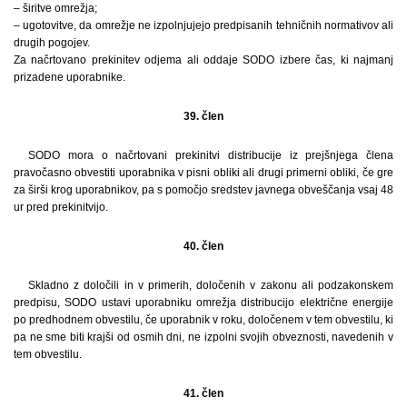
– širitve omrežja;
– ugotovitve, da omrežje ne izpolnjujejo predpisanih tehničnih normativov ali
drugih pogojev.
Za načrtovano prekinitev odjema ali oddaje SODO izbere čas, ki najmanj
prizadene uporabnike.
39. člen
SODO mora o načrtovani prekinitvi distribucije iz prejšnjega člena
pravočasno obvestiti uporabnika v pisni obliki ali drugi primerni obliki, če gre
za širši krog uporabnikov, pa s pomočjo sredstev javnega obveščanja vsaj 48
ur pred prekinitvijo.
40. člen
Skladno z določili in v primerih, določenih v zakonu ali podzakonskem
predpisu, SODO ustavi uporabniku omrežja distribucijo električne energije
po predhodnem obvestilu, če uporabnik v roku, določenem v tem obvestilu, ki
pa ne sme biti krajši od osmih dni, ne izpolni svojih obveznosti, navedenih v
tem obvestilu.
41. člen