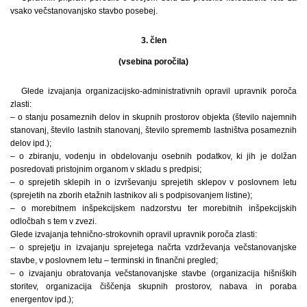
vsako večstanovanjsko stavbo posebej.
3. člen
(vsebina poročila)
Glede izvajanja organizacijsko-administrativnih opravil upravnik poroča
zlasti:
– o stanju posameznih delov in skupnih prostorov objekta (število najemnih
stanovanj, število lastnih stanovanj, število sprememb lastništva posameznih
delov ipd.);
– o zbiranju, vodenju in obdelovanju osebnih podatkov, ki jih je dolžan
posredovati pristojnim organom v skladu s predpisi;
– o sprejetih sklepih in o izvrševanju sprejetih sklepov v poslovnem letu
(sprejetih na zborih etažnih lastnikov ali s podpisovanjem listine);
– o morebitnem inšpekcijskem nadzorstvu ter morebitnih inšpekcijskih
odločbah s tem v zvezi.
Glede izvajanja tehnično-strokovnih opravil upravnik poroča zlasti:
– o sprejetju in izvajanju sprejetega načrta vzdrževanja večstanovanjske
stavbe, v poslovnem letu – terminski in finančni pregled;
– o izvajanju obratovanja večstanovanjske stavbe (organizacija hišniških
storitev, organizacija čiščenja skupnih prostorov, nabava in poraba
energentov ipd.);