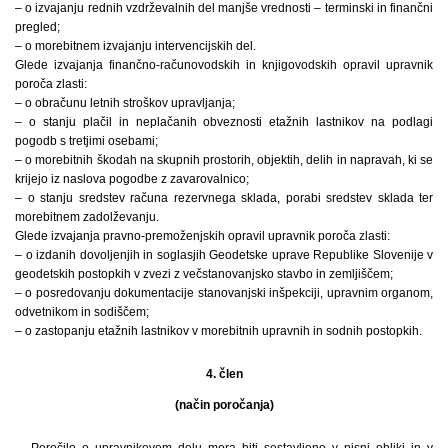
– o izvajanju rednih vzdrževalnih del manjše vrednosti – terminski in finančni
pregled;
– o morebitnem izvajanju intervencijskih del.
Glede izvajanja finančno-računovodskih in knjigovodskih opravil upravnik
poroča zlasti:
– o obračunu letnih stroškov upravljanja;
– o stanju plačil in neplačanih obveznosti etažnih lastnikov na podlagi
pogodb s tretjimi osebami;
– o morebitnih škodah na skupnih prostorih, objektih, delih in napravah, ki se
krijejo iz naslova pogodbe z zavarovalnico;
– o stanju sredstev računa rezervnega sklada, porabi sredstev sklada ter
morebitnem zadolževanju.
Glede izvajanja pravno-premoženjskih opravil upravnik poroča zlasti:
– o izdanih dovoljenjih in soglasjih Geodetske uprave Republike Slovenije v
geodetskih postopkih v zvezi z večstanovanjsko stavbo in zemljiščem;
– o posredovanju dokumentacije stanovanjski inšpekciji, upravnim organom,
odvetnikom in sodiščem;
– o zastopanju etažnih lastnikov v morebitnih upravnih in sodnih postopkih.
4. člen
(način poročanja)
Poročilo o upravnikovem delu mora biti sestavljeno v pisni obliki in v