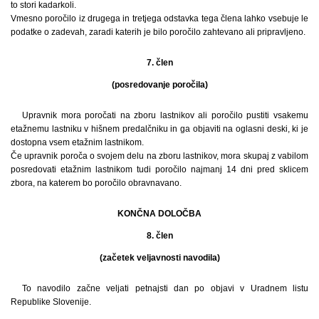
to stori kadarkoli.
Vmesno poročilo iz drugega in tretjega odstavka tega člena lahko vsebuje le
podatke o zadevah, zaradi katerih je bilo poročilo zahtevano ali pripravljeno.
7. člen
(posredovanje poročila)
Upravnik mora poročati na zboru lastnikov ali poročilo pustiti vsakemu
etažnemu lastniku v hišnem predalčniku in ga objaviti na oglasni deski, ki je
dostopna vsem etažnim lastnikom.
Če upravnik poroča o svojem delu na zboru lastnikov, mora skupaj z vabilom
posredovati etažnim lastnikom tudi poročilo najmanj 14 dni pred sklicem
zbora, na katerem bo poročilo obravnavano.
KONČNA DOLOČBA
8. člen
(začetek veljavnosti navodila)
To navodilo začne veljati petnajsti dan po objavi v Uradnem listu
Republike Slovenije.