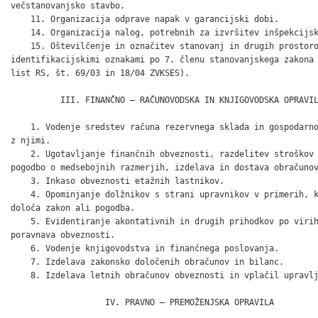
večstanovanjsko stavbo.

    11. Organizacija odprave napak v garancijski dobi.

    14. Organizacija nalog, potrebnih za izvršitev inšpekcijsk
    15. Oštevilčenje in označitev stanovanj in drugih prostoro
identifikacijskimi oznakami po 7. členu stanovanjskega zakona 
list RS, št. 69/03 in 18/04 ZVKSES).

          III. FINANČNO – RAČUNOVODSKA IN KNJIGOVODSKA OPRAVIL
    1. Vodenje sredstev računa rezervnega sklada in gospodarno
z njimi.

    2. Ugotavljanje finančnih obveznosti, razdelitev stroškov 
pogodbo o medsebojnih razmerjih, izdelava in dostava obračunov
    3. Inkaso obveznosti etažnih lastnikov.

    4. Opominjanje dolžnikov s strani upravnikov v primerih, k
določa zakon ali pogodba.

    5. Evidentiranje akontativnih in drugih prihodkov po virih
poravnava obveznosti.

    6. Vodenje knjigovodstva in finančnega poslovanja.

    7. Izdelava zakonsko določenih obračunov in bilanc.

    8. Izdelava letnih obračunov obveznosti in vplačil upravlj
                   IV. PRAVNO – PREMOŽENJSKA OPRAVILA
