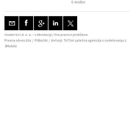
E-dražbe
Uradni list d. o. o. – v likvidaciji / Vse pravice pridržane.
Pravna obvestila
/
Piškotki
/ Avtorji:
TriTim spletna agencija
v sodelovanju z
2Mobile