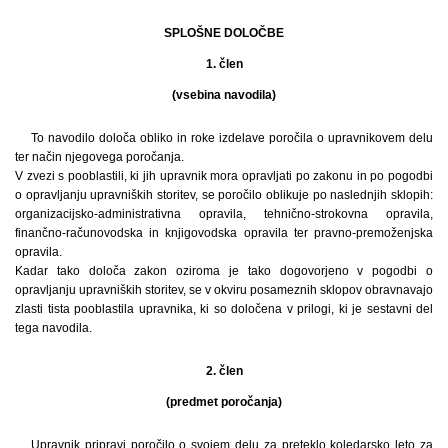
SPLOŠNE DOLOČBE
1. člen
(vsebina navodila)
To navodilo določa obliko in roke izdelave poročila o upravnikovem delu
ter način njegovega poročanja.
V zvezi s pooblastili, ki jih upravnik mora opravljati po zakonu in po pogodbi
o opravljanju upravniških storitev, se poročilo oblikuje po naslednjih sklopih:
organizacijsko-administrativna opravila, tehnično-strokovna opravila,
finančno-računovodska in knjigovodska opravila ter pravno-premoženjska
opravila.
Kadar tako določa zakon oziroma je tako dogovorjeno v pogodbi o
opravljanju upravniških storitev, se v okviru posameznih sklopov obravnavajo
zlasti tista pooblastila upravnika, ki so določena v prilogi, ki je sestavni del
tega navodila.
2. člen
(predmet poročanja)
Upravnik pripravi poročilo o svojem delu za preteklo koledarsko leto za