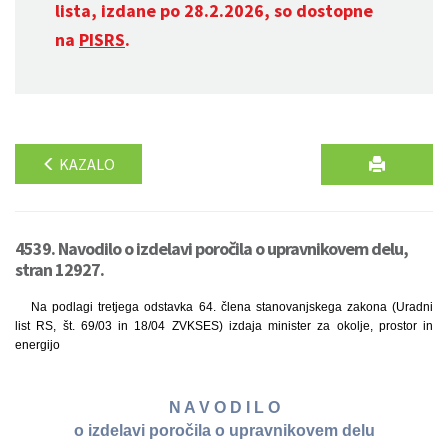
lista, izdane po 28.2.2026, so dostopne
na
PISRS
.
KAZALO
4539. Navodilo o izdelavi poročila o upravnikovem delu,
stran 12927.
Na podlagi tretjega odstavka 64. člena stanovanjskega zakona (Uradni
list RS, št. 69/03 in 18/04 ZVKSES) izdaja minister za okolje, prostor in
energijo
N A V O D I L O
o izdelavi poročila o upravnikovem delu