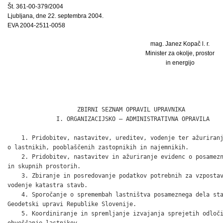
Št. 361-00-379/2004
Ljubljana, dne 22. septembra 2004.
EVA 2004-2511-0058
mag. Janez Kopač l. r.
Minister za okolje, prostor
in energijo
                                                              
                    ZBIRNI SEZNAM OPRAVIL UPRAVNIKA

              I. ORGANIZACIJSKO – ADMINISTRATIVNA OPRAVILA

    1. Pridobitev, nastavitev, ureditev, vodenje ter ažuriranj
o lastnikih, pooblaščenih zastopnikih in najemnikih.

    2. Pridobitev, nastavitev in ažuriranje evidenc o posamezn
in skupnih prostorih.

    3. Zbiranje in posredovanje podatkov potrebnih za vzpostav
vodenje katastra stavb.

    4. Sporočanje o spremembah lastništva posameznega dela sta
Geodetski upravi Republike Slovenije.

    5. Koordiniranje in spremljanje izvajanja sprejetih odloči
obveščanje lastnikov.
