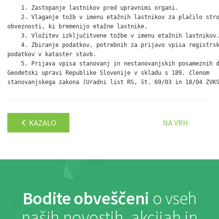
    1. Zastopanje lastnikov pred upravnimi organi.

    2. Vlaganje tožb v imenu etažnih lastnikov za plačilo stro
obveznosti, ki bremenijo etažne lastnike.

    3. Vložitev izključitvene tožbe v imenu etažnih lastnikov.
    4. Zbiranje podatkov, potrebnih za prijavo vpisa registrsk
podatkov v kataster stavb.

    5. Prijava vpisa stanovanj in nestanovanjskih posameznih d
Geodetski upravi Republike Slovenije v skladu s 189. členom

KAZALO
NA VRH
Bodite obveščeni
o vseh
naših novostih, akcijah in