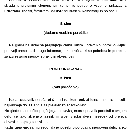
skladu s prejšnjim členom, pri čemer je potrebno vsebino prikazati z
ustreznimi zneski, številkami, odstotki ter kratkimi komentarji in pojasnili.
5. člen
(dodatne vsebine poročila)
Ne glede na določbe prejšnjega člena, lahko upravnik v poročilo vključi
po svoji presoji tudi druge informacije in poročila, ki so potrebna in primerna
za izvrševanje njegovih pravic in obveznosti.
ROKI POROČANJA
6. člen
(roki poročanja)
Kadar upravnik poroča etažnim lastnikom enkrat letno, mora to narediti
najkasneje do 30. aprila za preteklo koledarsko leto.
Ne glede na določbo prejšnjega odstavka, mora upravnik poročati o svojem
delu, če tako sklenejo lastniki in sicer v roku dveh mesecev od prejetja
obvestila o sprejetem sklepu.
Kadar upravnik sam presodi, da je potrebno poročati o njegovem delu, lahko