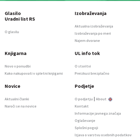
Glasilo
Izobraževanja
Uradni list RS
Aktualna izobraževanja
O glasilu
Izobraževanja po meri
Najem dvorane
Knjigarna
UL info tok
Novo v ponudbi
O storitvi
Kako nakupovati v spletni knjigarni
Preizkusi brezplačno
Novice
Podjetje
|
Aktualni članki
O podjetju
About
Naroči se na novice
Kontakt
Informacije javnega značaja
Oglaševanje
Splošni pogoji
Izjava o varstvu osebnih podatkov