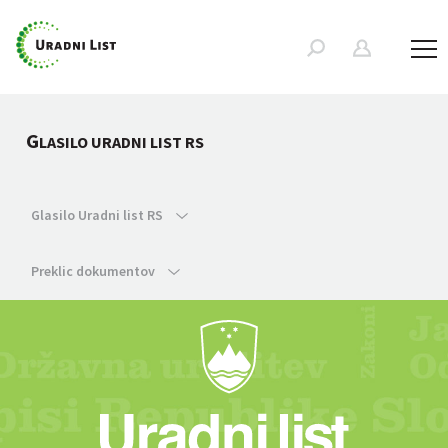
G
LASILO URADNI LIST RS
Glasilo Uradni list RS
Preklic dokumentov