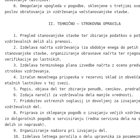
    6. Omogočanje vpogleda v pogodbe, sklenjene s tretjimi ose
poslov obratovanja in vzdrževanja večstanovanjske stavbe.

                    II. TEHNIČNO – STROKOVNA OPRAVILA

    1. Pregled stanovanjske stavbe ter zbiranje podatkov o pot
vzdrževalnih delih ali prenovi.

    2. Izdelava načrta vzdrževanja (za obdobje enega do petih 
stanovanjske stavbe, organiziranje obravnave načrta ter njegov
verifikacije po lastnikih.

    3. Izdelava terminskega plana izvedbe načrta z oceno predv
stroškov vzdrževanja.

    4. Izračun mesečnega prispevka v rezervni sklad in obvešča
etažnih lastnikov v tej zvezi.

    5. Popis, objava del ter zbiranje ponudb, cenikov, predrač
    6. Izdaja naročil za vzdrževalna dela manjše vrednosti.

    7. Pridobitev ustreznih soglasij in dovoljenj za izvajanje
vzdrževalnih del.

    8. Priprava in sklepanje pogodb o izvajanju večjih vzdržev
in dolgoročnih pogodb o servisiranju (redna servisna dela na s
delih in napravah).

    9. Organiziranje nadzora pri izvajanju del.

    10. Izdelava letnega poročila o delu upravnika za posamezn