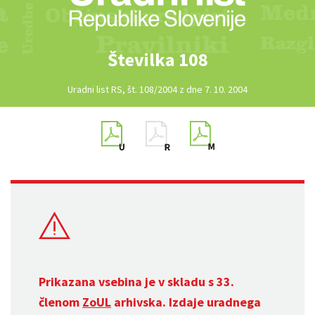
Številka 108
Uradni list RS, št. 108/2004 z dne 7. 10. 2004
Prikazana vsebina je v skladu s 33.
členom
ZoUL
arhivska. Izdaje uradnega