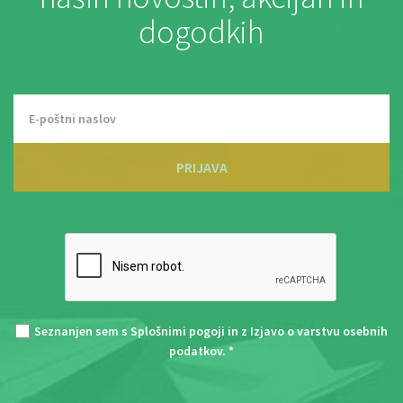
dogodkih
PRIJAVA
Seznanjen sem s
Splošnimi pogoji
in z
Izjavo o varstvu osebnih
podatkov
. *