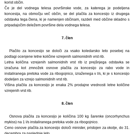
korist občin.
Če je del vodnega telesa površinske vode, za katerega je podeljena
koncesija, na območju več občin, se del plačila za koncesijo iz drugega
odstavka tega člena, ki je namenjen občinam, razdeli med občine skladno s
pripadajočim deležem površine dela vodnega telesa.
7. člen
Plačilo za koncesijo se določi za vsako koledarsko leto posebej na
podlagi ocenjene letne količine vzrejenih salmonidnih vrst rib.
Letna količina vzrejenih salmonidnih vrst rib iz prejšnjega odstavka se
izračuna kot zmnožek osnove plačila za koncesijo za rabo vode in
instaliranega pretoka vode za ribogojnico, izraženega v l/s, ki je s koncesijo
dodeljen za vzrejo salmonidnih vrst rib.
Višina plačila za koncesijo je enaka 2% prodajne vrednosti letne količine
vzrejenih vrst rib.
8. člen
Osnova plačila za koncesijo je količina 100 kg šarenke (oncorhynchus
mykiss) na 1 l/s instaliranega pretoka vode za ribogojnico.
Ceno osnove plačila za koncesijo določi minister, pristojen za okolje, do 31.
decembra za naslednje leto.