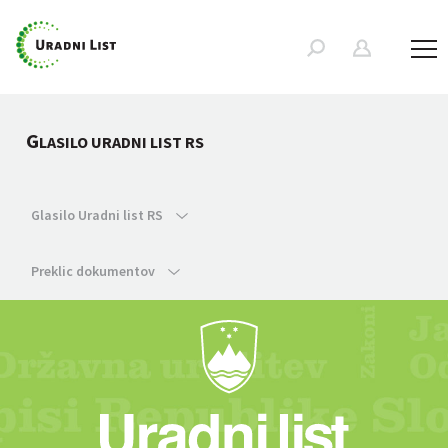
G
LASILO URADNI LIST RS
Glasilo Uradni list RS
Preklic dokumentov