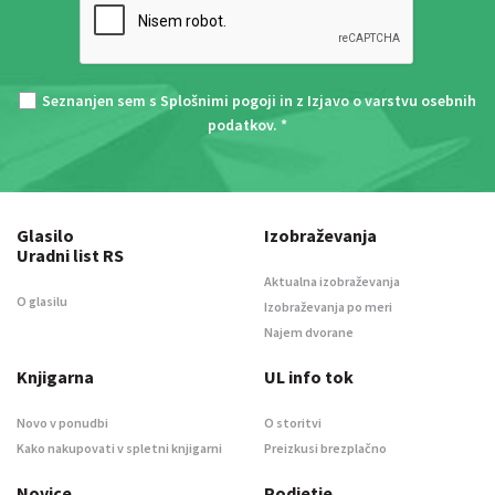
Seznanjen sem s
Splošnimi pogoji
in z
Izjavo o varstvu osebnih
podatkov
. *
Glasilo
Izobraževanja
Uradni list RS
Aktualna izobraževanja
O glasilu
Izobraževanja po meri
Najem dvorane
Knjigarna
UL info tok
Novo v ponudbi
O storitvi
Kako nakupovati v spletni knjigarni
Preizkusi brezplačno
Novice
Podjetje