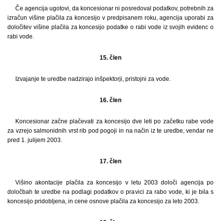
Če agencija ugotovi, da koncesionar ni posredoval podatkov, potrebnih za
izračun višine plačila za koncesijo v predpisanem roku, agencija uporabi za
določitev višine plačila za koncesijo podatke o rabi vode iz svojih evidenc o
rabi vode.
15. člen
Izvajanje te uredbe nadzirajo inšpektorji, pristojni za vode.
16. člen
Koncesionar začne plačevati za koncesijo dve leti po začetku rabe vode
za vzrejo salmonidnih vrst rib pod pogoji in na način iz te uredbe, vendar ne
pred 1. julijem 2003.
17. člen
Višino akontacije plačila za koncesijo v letu 2003 določi agencija po
določbah te uredbe na podlagi podatkov o pravici za rabo vode, ki je bila s
koncesijo pridobljena, in cene osnove plačila za koncesijo za leto 2003.