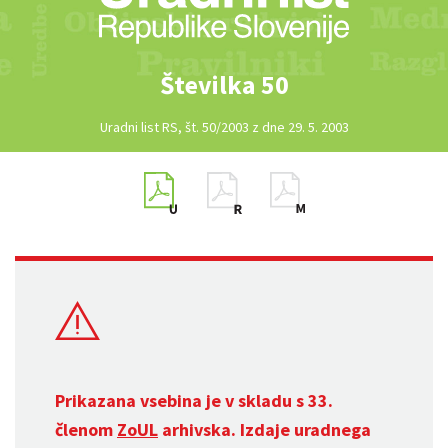
Številka 50
Uradni list RS, št. 50/2003 z dne 29. 5. 2003
Prikazana vsebina je v skladu s 33.
členom
ZoUL
arhivska. Izdaje uradnega