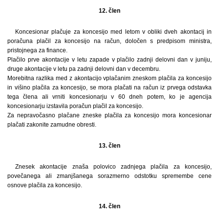
12. člen
Koncesionar plačuje za koncesijo med letom v obliki dveh akontacij in
poračuna plačil za koncesijo na račun, določen s predpisom ministra,
pristojnega za finance.
Plačilo prve akontacije v letu zapade v plačilo zadnji delovni dan v juniju,
druge akontacije v letu pa zadnji delovni dan v decembru.
Morebitna razlika med z akontacijo vplačanim zneskom plačila za koncesijo
in višino plačila za koncesijo, se mora plačati na račun iz prvega odstavka
tega člena ali vrniti koncesionarju v 60 dneh potem, ko je agencija
koncesionarju izstavila poračun plačil za koncesijo.
Za nepravočasno plačane zneske plačila za koncesijo mora koncesionar
plačati zakonite zamudne obresti.
13. člen
Znesek akontacije znaša polovico zadnjega plačila za koncesijo,
povečanega ali zmanjšanega sorazmerno odstotku spremembe cene
osnove plačila za koncesijo.
14. člen