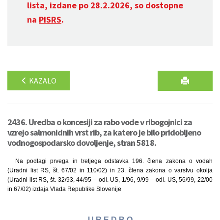
lista, izdane po 28.2.2026, so dostopne
na
PISRS
.
KAZALO
2436. Uredba o koncesiji za rabo vode v ribogojnici za
vzrejo salmonidnih vrst rib, za katero je bilo pridobljeno
vodnogospodarsko dovoljenje, stran 5818.
Na podlagi prvega in tretjega odstavka 196. člena zakona o vodah
(Uradni list RS, št. 67/02 in 110/02) in 23. člena zakona o varstvu okolja
(Uradni list RS, št. 32/93, 44/95 – odl. US, 1/96, 9/99 – odl. US, 56/99, 22/00
in 67/02) izdaja Vlada Republike Slovenije
U R E D B O