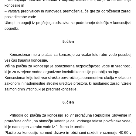
koncesije in
– varstva prebivalcev in njihovega premoženja, če gre za ogroženost zaradi
posledic rabe vode.
Ukrepi in pogoji iz prejšnjega odstavka se podrobneje določijo v koncesijski
pogodbi.
5. člen
Koncesionar mora plačati za koncesijo za vsako leto rabe vode posebej
ves čas trajanja koncesije.
Višina plačila za koncesijo je sorazmerna razpoložljivosti vode in vrednosti,
ki jo za vzrejene vodne organizme imetniki koncesije pridobijo na trgu.
Koncesionar krije tudi vse stroške povzročitelja obremenitve okolja v skladu z
zakonom in nadomestne stroške ureditve prostora, ki nastanejo zaradi vzreje
salmonidnih vrst rib, ki je predmet koncesije.
6. člen
Prihodki od plačila za koncesijo so vir proračuna Republike Slovenije in
proračuna občin, na območju katerih je del vodnega telesa površinske vode,
ki je namenjen za rabo vode iz 1. člena te uredbe.
Plačilo za koncesijo se med državo in občinami razdeli v razmerju 40:60 v