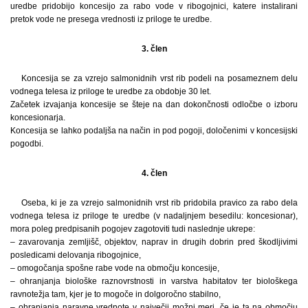
uredbe pridobijo koncesijo za rabo vode v ribogojnici, katere instalirani
pretok vode ne presega vrednosti iz priloge te uredbe.
3. člen
Koncesija se za vzrejo salmonidnih vrst rib podeli na posameznem delu
vodnega telesa iz priloge te uredbe za obdobje 30 let.
Začetek izvajanja koncesije se šteje na dan dokončnosti odločbe o izboru
koncesionarja.
Koncesija se lahko podaljša na način in pod pogoji, določenimi v koncesijski
pogodbi.
4. člen
Oseba, ki je za vzrejo salmonidnih vrst rib pridobila pravico za rabo dela
vodnega telesa iz priloge te uredbe (v nadaljnjem besedilu: koncesionar),
mora poleg predpisanih pogojev zagotoviti tudi naslednje ukrepe:
– zavarovanja zemljišč, objektov, naprav in drugih dobrin pred škodljivimi
posledicami delovanja ribogojnice,
– omogočanja spošne rabe vode na območju koncesije,
– ohranjanja biološke raznovrstnosti in varstva habitatov ter biološkega
ravnotežja tam, kjer je to mogoče in dolgoročno stabilno,
– ohranjanja naravne vrednote v največji možni meri, če je ta na območju