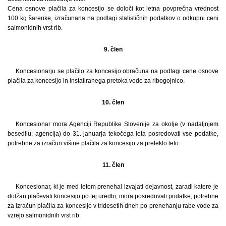
Cena osnove plačila za koncesijo se določi kot letna povprečna vrednost
100 kg šarenke, izračunana na podlagi statističnih podatkov o odkupni ceni
salmonidnih vrst rib.
9. člen
Koncesionarju se plačilo za koncesijo obračuna na podlagi cene osnove
plačila za koncesijo in instaliranega pretoka vode za ribogojnico.
10. člen
Koncesionar mora Agenciji Republike Slovenije za okolje (v nadaljnjem
besedilu: agencija) do 31. januarja tekočega leta posredovati vse podatke,
potrebne za izračun višine plačila za koncesijo za preteklo leto.
11. člen
Koncesionar, ki je med letom prenehal izvajati dejavnost, zaradi katere je
dolžan plačevati koncesijo po tej uredbi, mora posredovati podatke, potrebne
za izračun plačila za koncesijo v tridesetih dneh po prenehanju rabe vode za
vzrejo salmonidnih vrst rib.