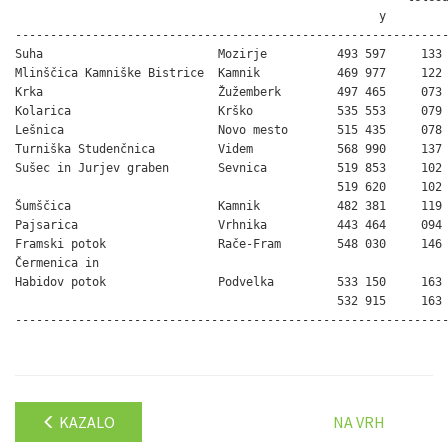
                                                    y         
--------------------------------------------------------------
Suha                         Mozirje          493 597     133 
Mlinščica Kamniške Bistrice  Kamnik           469 977     122 
Krka                         Žužemberk        497 465     073 
Kolarica                     Krško            535 553     079 
Lešnica                      Novo mesto       515 435     078 
Turniška Studenčnica         Videm            568 990     137 
Sušec in Jurjev graben       Sevnica          519 853     102 
                                              519 620     102 
Šumščica                     Kamnik           482 381     119 
Pajsarica                    Vrhnika          443 464     094 
Framski potok                Rače-Fram        548 030     146 
Čermenica in

Habidov potok                Podvelka         533 150     163 
                                              532 915     163 
--------------------------------------------------------------
KAZALO
NA VRH