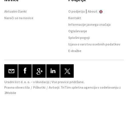
|
Aktualni članki
O podjetju
About
Naroči se na novice
Kontakt
Informacije javnega značaja
Oglaševanje
Splošni pogoji
Izjava o varstvu osebnih podatkov
E-dražbe
Uradni list d. o. o. – v likvidaciji / Vse pravice pridržane.
Pravna obvestila
/
Piškotki
/ Avtorji:
TriTim spletna agencija
v sodelovanju z
2Mobile