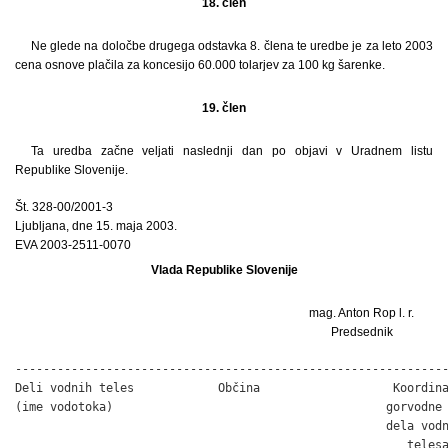
18. člen
Ne glede na določbe drugega odstavka 8. člena te uredbe je za leto 2003
cena osnove plačila za koncesijo 60.000 tolarjev za 100 kg šarenke.
19. člen
Ta uredba začne veljati naslednji dan po objavi v Uradnem listu
Republike Slovenije.
Št. 328-00/2001-3
Ljubljana, dne 15. maja 2003.
EVA 2003-2511-0070
Vlada Republike Slovenije
mag. Anton Rop l. r.
Predsednik
--------------------------------------------------------------
Deli vodnih teles            Občina                   Koordina
(ime vodotoka)                                       gorvodne 
                                                     dela vodn
                                                        telesa