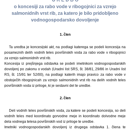
o koncesiji za rabo vode v ribogojnici za vzrejo
salmonidnih vrst rib, za katero je bilo pridobljeno
vodnogospodarsko dovoljenje
1. člen
Ta uredba je koncesijski akt, na podlagi katerega se podeli koncesija na
posameznih delih vodnih teles površinskih voda za rabo vode v ribogojnici
za vzrejo salmonidnih vrst rib.
Koncesija iz prejšnjega odstavka se podeli imetnikom vodnogospodarskih
dovoljenj po zakonu o vodah (Uradni list SRS, št. 38/81, 29/86 in Uradni list
RS, št. 15/91 ter 52/00), na podlagi katerih imajo pravico za rabo vode v
obstoječih ribogojnicah za vzrejo salmonidnih vrst rib na delih vodnih teles
površinskih voda iz priloge, ki je sestavni del te uredbe.
2. člen
Deli vodnih teles površinskih voda, za katere se podeli koncesija, so deli
vodnih teles med koordinato gorvodne meje in koordinato dolvodne meje
dela vodnega telesa površinskih vod iz priloge te uredbe.
Imetniki vodnogospodarskih dovoljenj iz drugega odstavka 1. člena te