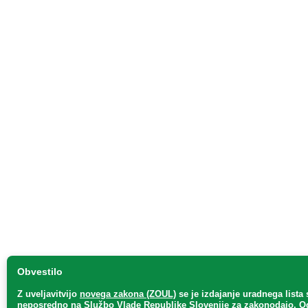
Obvestilo
Z uveljavitvijo
novega zakona (ZOUL)
se je
izdajanje uradnega lista 
neposredno
na Službo Vlade Republike Slovenije za zakonodajo
. O