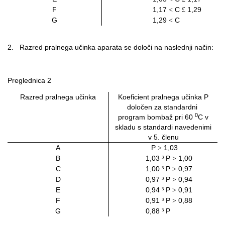
F
1,17
C
1,29
<
£
G
1,29
C
<
2.
Razred pralnega učinka aparata se določi na naslednji način:
Preglednica 2
Razred pralnega učinka
Koeficient pralnega učinka P
določen za standardni
0
program bombaž pri 60
C v
skladu s standardi navedenimi
v 5. členu
A
P
1,03
>
B
1,03
P
1,00
³
>
C
1,00
P
0,97
³
>
D
0,97
P
0,94
³
>
E
0,94
P
0,91
³
>
F
0,91
P
0,88
³
>
G
0,88
P
³