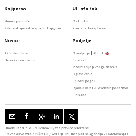
Knjigarna
UL info tok
Novo v ponudbi
O storitvi
Kako nakupovati v spletni knjigarni
Preizkusi brezplačno
Novice
Podjetje
|
Aktualni članki
O podjetju
About
Naroči se na novice
Kontakt
Informacije javnega značaja
Oglaševanje
Splošni pogoji
Izjava o varstvu osebnih podatkov
E-dražbe
Uradni list d. o. o. – v likvidaciji / Vse pravice pridržane.
Pravna obvestila
/
Piškotki
/ Avtorji:
TriTim spletna agencija
v sodelovanju z