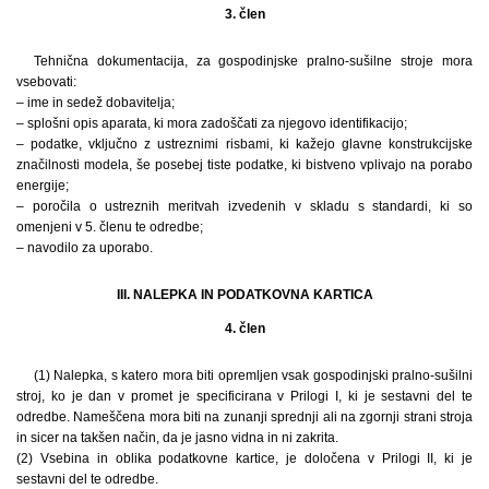
3. člen
Tehnična dokumentacija, za gospodinjske pralno-sušilne stroje mora
vsebovati:
– ime in sedež dobavitelja;
– splošni opis aparata, ki mora zadoščati za njegovo identifikacijo;
– podatke, vključno z ustreznimi risbami, ki kažejo glavne konstrukcijske
značilnosti modela, še posebej tiste podatke, ki bistveno vplivajo na porabo
energije;
– poročila o ustreznih meritvah izvedenih v skladu s standardi, ki so
omenjeni v 5. členu te odredbe;
– navodilo za uporabo.
III. NALEPKA IN PODATKOVNA KARTICA
4. člen
(1) Nalepka, s katero mora biti opremljen vsak gospodinjski pralno-sušilni
stroj, ko je dan v promet je specificirana v Prilogi I, ki je sestavni del te
odredbe. Nameščena mora biti na zunanji sprednji ali na zgornji strani stroja
in sicer na takšen način, da je jasno vidna in ni zakrita.
(2) Vsebina in oblika podatkovne kartice, je določena v Prilogi II, ki je
sestavni del te odredbe.