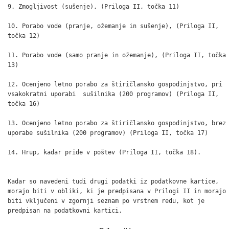
9. Zmogljivost (sušenje), (Priloga II, točka 11)

10. Porabo vode (pranje, ožemanje in sušenje), (Priloga II,

točka 12)

11. Porabo vode (samo pranje in ožemanje), (Priloga II, točka

13)

12. Ocenjeno letno porabo za štiričlansko gospodinjstvo, pri

vsakokratni uporabi  sušilnika (200 programov) (Priloga II,

točka 16)

13. Ocenjeno letno porabo za štiričlansko gospodinjstvo, brez

uporabe sušilnika (200 programov) (Priloga II, točka 17)

14. Hrup, kadar pride v poštev (Priloga II, točka 18).

Kadar so navedeni tudi drugi podatki iz podatkovne kartice,

morajo biti v obliki, ki je predpisana v Prilogi II in morajo

biti vključeni v zgornji seznam po vrstnem redu, kot je

predpisan na podatkovni kartici.
