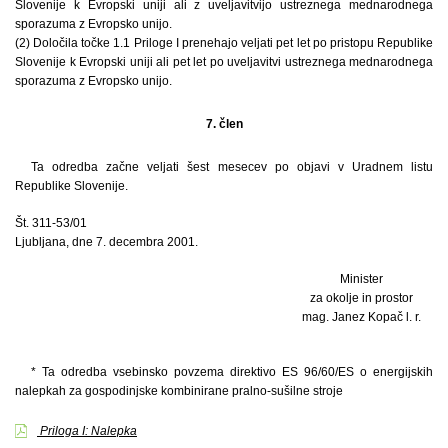
Slovenije k Evropski uniji ali z uveljavitvijo ustreznega mednarodnega
sporazuma z Evropsko unijo.
(2) Določila točke 1.1 Priloge I prenehajo veljati pet let po pristopu Republike
Slovenije k Evropski uniji ali pet let po uveljavitvi ustreznega mednarodnega
sporazuma z Evropsko unijo.
7. člen
Ta odredba začne veljati šest mesecev po objavi v Uradnem listu
Republike Slovenije.
Št. 311-53/01
Ljubljana, dne 7. decembra 2001.
Minister
za okolje in prostor
mag. Janez Kopač l. r.
* Ta odredba vsebinsko povzema direktivo ES 96/60/ES o energijskih
nalepkah za gospodinjske kombinirane pralno-sušilne stroje
Priloga I: Nalepka