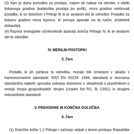
(3) Kjer je dana ponudba za prodajo, najem ali nakup na obroke, v obliki
tiskanega gradiva (kataloška prodaja po pošti), mora gradivo vsebovati
podatke, ki so določeni v Prilogi III, ki je sestavni del te odredbe. Podatke za
tiskano gradivo mora trgovcu, ki ponuja aparate na ta način, priskrbeti
dobavitelj.
(4) Razred energijske učinkovitosti aparata določa Priloga IV, ki je sestavni
del te odredbe.
IV. MERILNI POSTOPKI
5. člen
Podatki, ki jih zahteva ta odredba, morajo biti izmerjeni v skladu s
harmoniziranimi standardi: SIST EN 50229: 1998, standardi iz seznama
standardov, katerih uporaba ustvarja domnevo o skladnosti s pravilnikom o
emisiji hrupa gospodinjskih strojev (Uradni list RS, št. 13/01) in drugimi
relevantnimi standardi.
V. PREHODNE IN KONČNA DOLOČBA
6. člen
(1) Določila točke 1.2 Priloge I začnejo veljati z dnem pristopa Republike