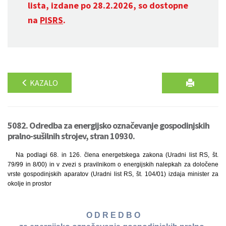
lista, izdane po 28.2.2026, so dostopne
na
PISRS
.
KAZALO
5082. Odredba za energijsko označevanje gospodinjskih
pralno-sušilnih strojev, stran 10930.
Na podlagi 68. in 126. člena energetskega zakona (Uradni list RS, št.
79/99 in 8/00) in v zvezi s pravilnikom o energijskih nalepkah za določene
vrste gospodinjskih aparatov (Uradni list RS, št. 104/01) izdaja minister za
okolje in prostor
O D R E D B O