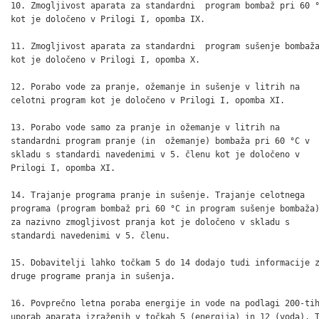
10. Zmogljivost aparata za standardni  program bombaž pri 60 °
kot je določeno v Prilogi I, opomba IX.

11. Zmogljivost aparata za standardni  program sušenje bombaža
kot je določeno v Prilogi I, opomba X.

12. Porabo vode za pranje, ožemanje in sušenje v litrih na

celotni program kot je določeno v Prilogi I, opomba XI.

13. Porabo vode samo za pranje in ožemanje v litrih na

standardni program pranje (in  ožemanje) bombaža pri 60 °C v

skladu s standardi navedenimi v 5. členu kot je določeno v

Prilogi I, opomba XI.

14. Trajanje programa pranje in sušenje. Trajanje celotnega

programa (program bombaž pri 60 °C in program sušenje bombaža)
za nazivno zmogljivost pranja kot je določeno v skladu s

standardi navedenimi v 5. členu.

15. Dobavitelji lahko točkam 5 do 14 dodajo tudi informacije z
druge programe pranja in sušenja.

16. Povprečno letna poraba energije in vode na podlagi 200-tih
uporab aparata izraženih v točkah 5 (energija) in 12 (voda). T