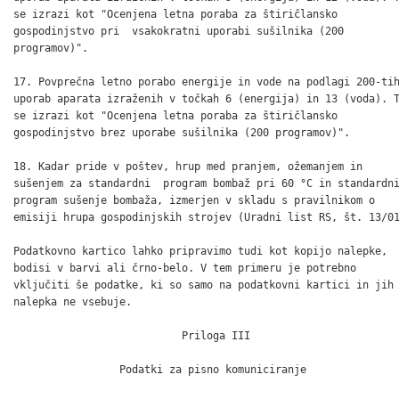
se izrazi kot "Ocenjena letna poraba za štiričlansko

gospodinjstvo pri  vsakokratni uporabi sušilnika (200

programov)".

17. Povprečna letno porabo energije in vode na podlagi 200-tih
uporab aparata izraženih v točkah 6 (energija) in 13 (voda). T
se izrazi kot "Ocenjena letna poraba za štiričlansko

gospodinjstvo brez uporabe sušilnika (200 programov)".

18. Kadar pride v poštev, hrup med pranjem, ožemanjem in 

sušenjem za standardni  program bombaž pri 60 °C in standardni
program sušenje bombaža, izmerjen v skladu s pravilnikom o

emisiji hrupa gospodinjskih strojev (Uradni list RS, št. 13/01
Podatkovno kartico lahko pripravimo tudi kot kopijo nalepke,

bodisi v barvi ali črno-belo. V tem primeru je potrebno

vključiti še podatke, ki so samo na podatkovni kartici in jih

nalepka ne vsebuje.

                           Priloga III

                 Podatki za pisno komuniciranje
