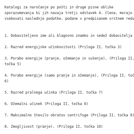
Katalogi za naročanje po pošti in druge pisne oblike

sporazumevanja ki jih navaja tretji odstavek 4. člena, morajo

vsebovati naslednje podatke, podane v predpisanem vrstnem redu
1. Dobaviteljevo ime ali blagovno znamko in sedež dobavitelja

2. Razred energijske učinkovitosti (Priloga II, točka 3)

3. Porabo energije (pranje, ožemanje in sušenje), (Priloga II,
točka 5)

4. Porabo energije (samo pranje in ožemanje), (Priloga II, toč
6)

5. Razred pralnega učinka (Priloga II, točka 7)

6. Ožemalni učinek (Priloga II, točka 8)

7. Maksimalno število obratov centrifuge (Priloga II, točka 9)
8. Zmogljivost (pranje), (Priloga II, točka 10)
