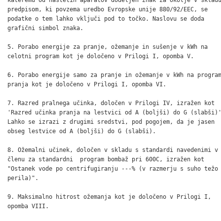
predpisom, ki povzema uredbo Evropske unije 880/92/EEC, se

podatke o tem lahko vključi pod to točko. Naslovu se doda

grafični simbol znaka.

5. Porabo energije za pranje, ožemanje in sušenje v kWh na

celotni program kot je določeno v Prilogi I, opomba V.

6. Porabo energije samo za pranje in ožemanje v kWh na program
pranja kot je določeno v Prilogi I, opomba VI.

7. Razred pralnega učinka, določen v Prilogi IV, izražen kot

'Razred učinka pranja na lestvici od A (boljši) do G (slabši)'
Lahko se izrazi z drugimi sredstvi, pod pogojem, da je jasen

obseg lestvice od A (boljši) do G (slabši).

8. Ožemalni učinek, določen v skladu s standardi navedenimi v 
členu za standardni  program bombaž pri 600C, izražen kot

"Ostanek vode po centrifugiranju ---% (v razmerju s suho težo

perila)".

9. Maksimalno hitrost ožemanja kot je določeno v Prilogi I,

opomba VIII.
