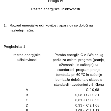
Priloga IV
Razred energijske učinkovitosti
1.
Razred energijske učinkovitosti aparatov se določi na
naslednji način:
Preglednica 1
razred energijske
Poraba energije C v kWh na kg
učinkovitosti
perila za celotni program (pranje,
ožemanje
in sušenje) za
standardni
program pranje
0
bombaža pri 60
C in sušenje
bombaža določena v skladu s
standardi navedenimi v 5. členu
A
C
0,68
£
B
0,68
C
0,81
<
£
C
0,81
C
0,93
<
£
D
0,93
C
1,05
<
£
E
1,05
C
1,17
<
£