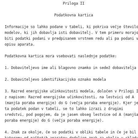
                           Priloga II

                       Podatkovna kartica

Informacije so lahko podane v tabeli, ki pokriva večje število
modelov, ki jih dobavlja isti dobavitelj. V tem primeru morajo
biti podatki podani v predpisanem vrstnem redu ali pa podani v
opisu aparata.

Podatkovna kartica mora vsebovati naslednje podatke:

1. Dobaviteljevo ime ali blagovno znamko in sedež dobavitelja

2. Dobaviteljevo identifikacijsko oznako modela

3. Razred energijske učinkovitosti modela, določen v Prilogi I
z napisom: Razred energijske učinkovitosti, na lestvici od A

(manjša poraba energije) do G (večja poraba energije). Kjer je
ta podatek podan v tabeli, se to lahko izrazi z drugimi

sredstvi, pod pogojem, da je jasen obseg lestvice od A (manjša
poraba energije) do G (večja poraba energije).

4. Znak za okolje, če so podatki v obliki tabele in če je bil

kateremu od naštetih aparatov dodeljen znak za okolje v skladu