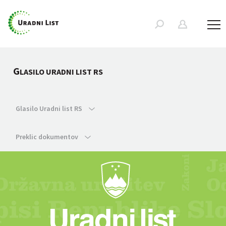
G
LASILO URADNI LIST RS
Glasilo Uradni list RS
Preklic dokumentov