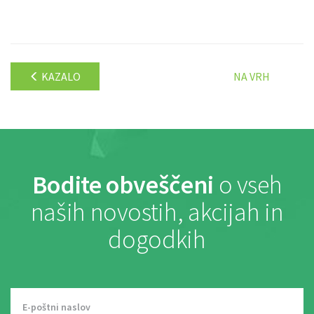
KAZALO
NA VRH
Bodite obveščeni
o vseh
naših novostih, akcijah in
dogodkih