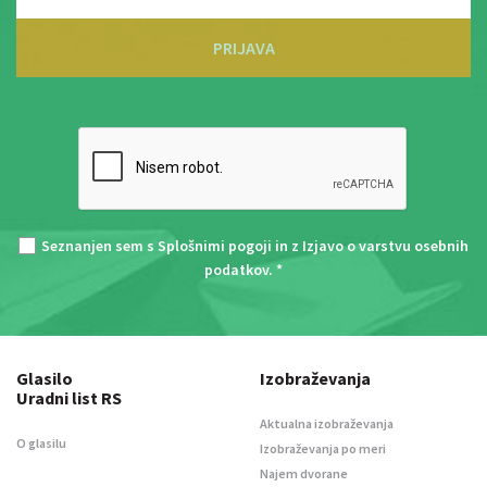
PRIJAVA
Seznanjen sem s
Splošnimi pogoji
in z
Izjavo o varstvu osebnih
podatkov
. *
Glasilo
Izobraževanja
Uradni list RS
Aktualna izobraževanja
O glasilu
Izobraževanja po meri
Najem dvorane