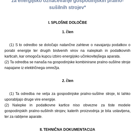
za energijsko označevanje gospodinjskih pralno-
sušilnih strojev*
I. SPLOŠNE DOLOČBE
1. člen
(1) S to odredbo se določajo natančne zahteve o navajanju podatkov o
porabi energije ter drugih bistvenih virov na nalepkah in podatkovnih
karticah, kar omogoča kupcu izbiro energijsko učinkovitejšega aparata.
(2) Ta odredba se nanaša na gospodinjske kombinirane pralno-sušilne stroje
napajane iz električnega omrežja.
2. člen
(1) Ta odredba ne velja za gospodinjske pralno-sušilne stroje, ki lahko
uporabljajo druge vire energije.
(2) Nalepke in podatkovne kartice niso obvezne za tiste modele
gospodinjskih pralno-sušilnih strojev, katerih proizvodnja je bila ustavljena,
ter za rabljene aparate.
II. TEHNIČNA DOKUMENTACIJA