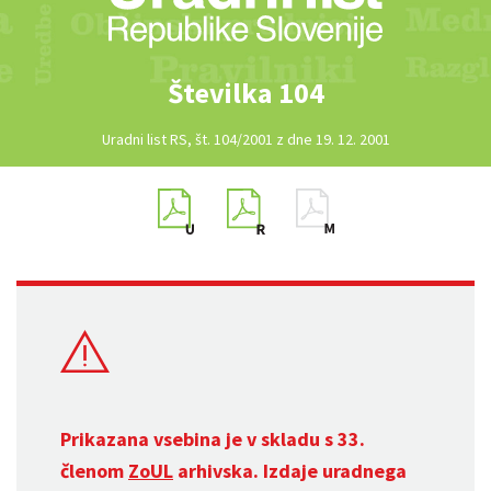
Številka 104
Uradni list RS, št. 104/2001 z dne 19. 12. 2001
Prikazana vsebina je v skladu s 33.
členom
ZoUL
arhivska. Izdaje uradnega