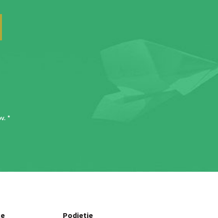
ov
. *
ce
Podjetje