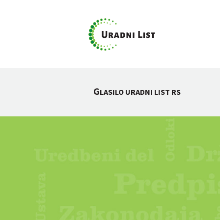
G
LASILO URADNI LIST RS