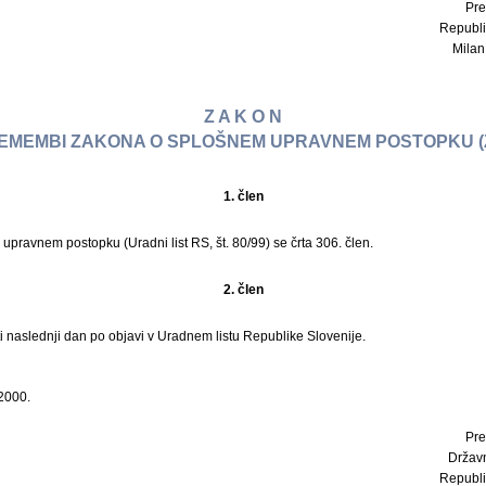
Pre
Republi
Milan 
Z A K O N
EMEMBI ZAKONA O SPLOŠNEM UPRAVNEM POSTOPKU (
1. člen
pravnem postopku (Uradni list RS, št. 80/99) se črta 306. člen.
2. člen
i naslednji dan po objavi v Uradnem listu Republike Slovenije.
 2000.
Pre
Držav
Republi