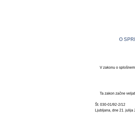
O SPR
V zakonu o splošnem u
Ta zakon začne veljat
Št. 030-01/92-2/12
Ljubljana, dne 21. julija