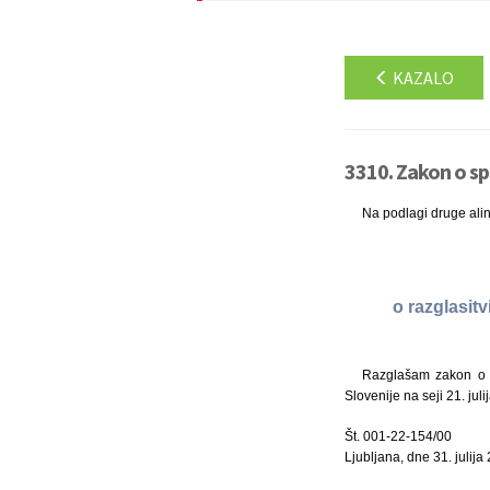
KAZALO
3310. Zakon o s
Na podlagi druge ali
o razglasi
Razglašam zakon o 
Slovenije na seji 21. juli
Št. 001-22-154/00
Ljubljana, dne 31. julija