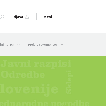
Prijava
Meni
dni list RS
Preklic dokumentov