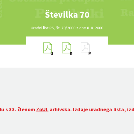
Številka 70
Uradni list RS, št. 70/2000 z dne 8. 8. 2000
du s 33. členom
ZoUL
arhivska. Izdaje uradnega lista, iz