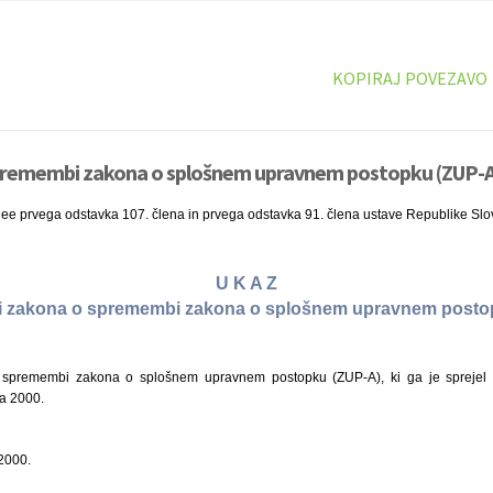
KOPIRAJ POVEZAVO
premembi zakona o splošnem upravnem postopku (ZUP-A)
nee prvega odstavka 107. člena in prvega odstavka 91. člena ustave Republike Slo
U K A Z
tvi zakona o spremembi zakona o splošnem upravnem posto
spremembi zakona o splošnem upravnem postopku (ZUP-A), ki ga je sprejel 
ja 2000.
 2000.