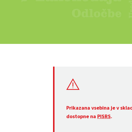
Prikazana vsebina je v skla
dostopne na
PISRS
.