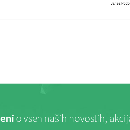
Janez Podobn
eni
o vseh naših novostih, akci