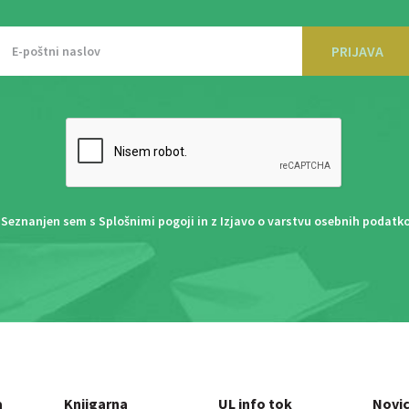
PRIJAVA
Seznanjen sem s
Splošnimi pogoji
in z
Izjavo o varstvu osebnih podatk
a
Knjigarna
UL info tok
Novi