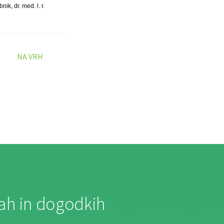
ik, dr. med. l. r.
NA VRH
jah in dogodkih