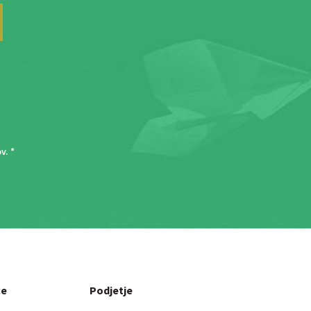
ov
. *
ce
Podjetje