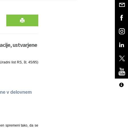
acije, ustvarjene
radni list RS, št. 45/95)
jene v delovnem
člen spremeni tako, da se