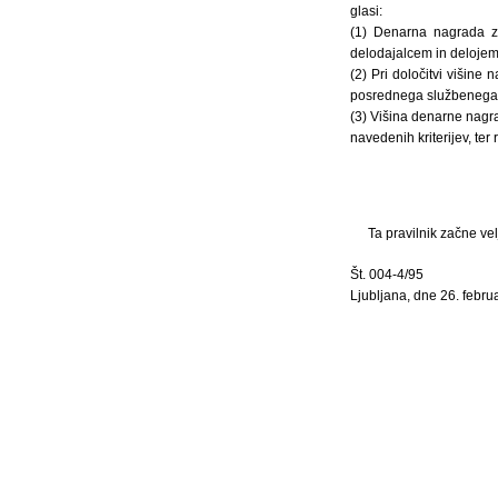
glasi:
(1) Denarna nagrada z
delodajalcem in deloje
(2) Pri določitvi višine
posrednega službenega i
(3) Višina denarne nagra
navedenih kriterijev, ter 
Ta pravilnik začne vel
Št. 004-4/95
Ljubljana, dne 26. febru