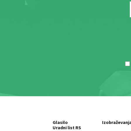
Glasilo
Izobraževanj
Uradni list RS