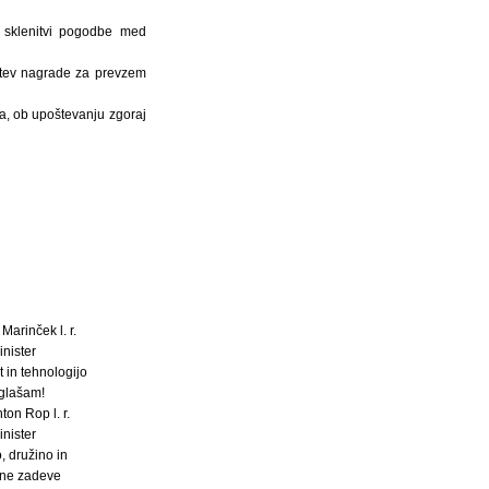
 sklenitvi pogodbe med
očitev nagrade za prevzem
ca, ob upoštevanju zgoraj
 Marinček l. r.
inister
 in tehnologijo
glašam!
ton Rop l. r.
inister
, družino in
lne zadeve