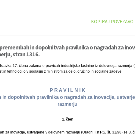
KOPIRAJ POVEZAVO
 spremembah in dopolnitvah pravilnika o nagradah za inov
rju, stran 1316.
tavka 17. člena zakona o pravicah industrijske lastnine iz delovnega razmerja (U
st in tehnologijo v soglasju z ministrom za delo, družino in socialne zadeve
P R A V I L N I K
n dopolnitvah pravilnika o nagradah za inovacije, ustvar
razmerju
1. člen
ah za inovacije, ustvarjene v delovnem razmerju (Uradni list RS, št. 31/98) se 8. 