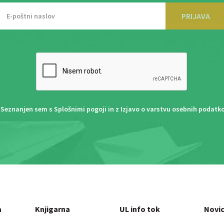
PRIJAVA
Seznanjen sem s
Splošnimi pogoji
in z
Izjavo o varstvu osebnih podatk
a
Knjigarna
UL info tok
Novi