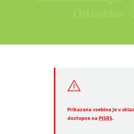
Prikazana vsebina je v skla
dostopne na
PISRS
.