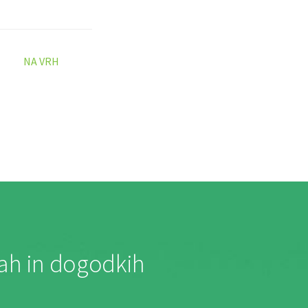
NA VRH
jah in dogodkih