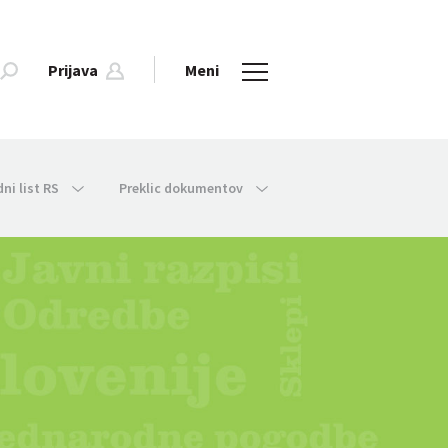
Prijava
Meni
dni list RS
Preklic dokumentov