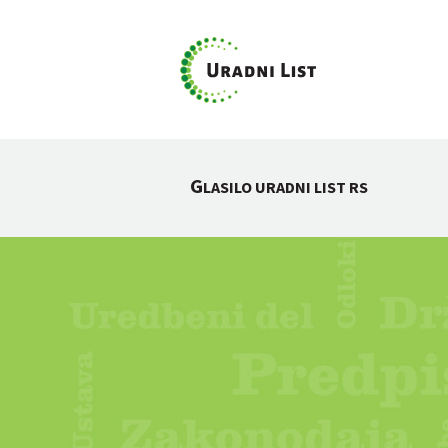
G
LASILO URADNI LIST RS