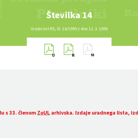
Številka 14
Uradni list RS, št. 14/1999 z dne 12. 3. 1999
du s 33. členom
ZoUL
arhivska. Izdaje uradnega lista, iz