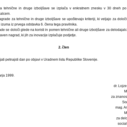
a tehnične in druge izboljšave se izplača v enkratnem znesku v 30 dneh po
malcem.
 nagrade za tehnične in druge izboljšave se upoštevajo kriteriji, ki veljajo za dol
zuma iz prvega odstavka 6. člena tega pravilnika.
de se določi glede na koristi in pomen tehnične ali druge izboljšave za delodajal
raven nagrad, ki jih za inovacije izplačuje podjetje.
2. člen
jati petnajsti dan po objavi v Uradnem listu Republike Slovenije.
arja 1999.
dr. Lojze
M
za znanost
So
mag. An
M
za delo
socia