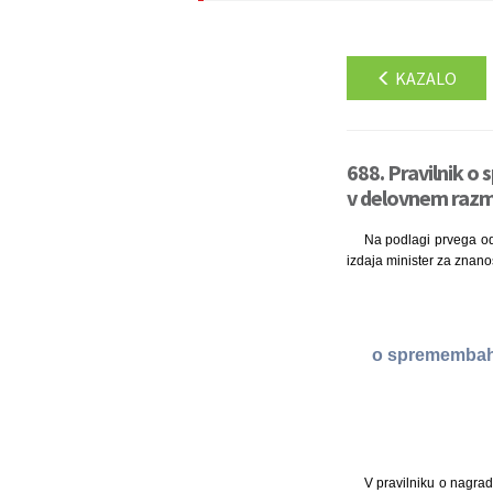
KAZALO
688. Pravilnik o
v delovnem razme
Na podlagi prvega ods
izdaja minister za znano
o spremembah i
V pravilniku o nagrad