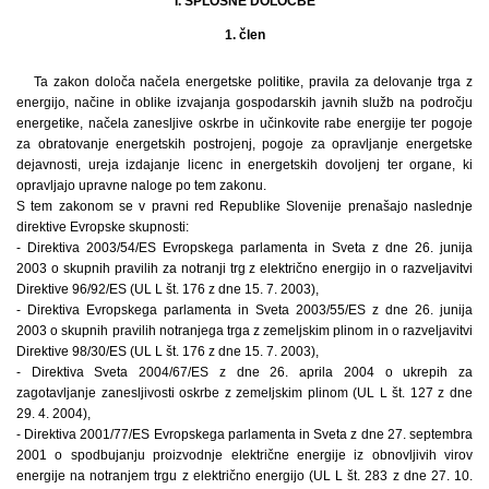
I. SPLOŠNE DOLOČBE
1. člen
Ta zakon določa načela energetske politike, pravila za delovanje trga z
energijo, načine in oblike izvajanja gospodarskih javnih služb na področju
energetike, načela zanesljive oskrbe in učinkovite rabe energije ter pogoje
za obratovanje energetskih postrojenj, pogoje za opravljanje energetske
dejavnosti, ureja izdajanje licenc in energetskih dovoljenj ter organe, ki
opravljajo upravne naloge po tem zakonu.
S tem zakonom se v pravni red Republike Slovenije prenašajo naslednje
direktive Evropske skupnosti:
- Direktiva 2003/54/ES Evropskega parlamenta in Sveta z dne 26. junija
2003 o skupnih pravilih za notranji trg z električno energijo in o razveljavitvi
Direktive 96/92/ES (UL L št. 176 z dne 15. 7. 2003),
- Direktiva Evropskega parlamenta in Sveta 2003/55/ES z dne 26. junija
2003 o skupnih pravilih notranjega trga z zemeljskim plinom in o razveljavitvi
Direktive 98/30/ES (UL L št. 176 z dne 15. 7. 2003),
- Direktiva Sveta 2004/67/ES z dne 26. aprila 2004 o ukrepih za
zagotavljanje zanesljivosti oskrbe z zemeljskim plinom (UL L št. 127 z dne
29. 4. 2004),
- Direktiva 2001/77/ES Evropskega parlamenta in Sveta z dne 27. septembra
2001 o spodbujanju proizvodnje električne energije iz obnovljivih virov
energije na notranjem trgu z električno energijo (UL L št. 283 z dne 27. 10.