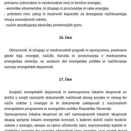
primarno (obnovljive in neobnovljive vire) in končno energijo,
- ekološke obremenitve, ki izhajajo iz proizvodnje in rabe energije,
- potreben nivo zalog in rezervnih kapacitet za doseganje načrtovanega
nivoja zanesljivosti oskrbe,
- načini spodbujanja ekološko primernejših goriv.
16. člen
Obveznosti, ki izhajajo iz mednarodnih pogodb in sporazumov, predvsem
glede trga energije, naložb, tranzita in povezovanja v mednarodna
energetska omrežja, so sestavni del energetske politike in načrtovanja
razvoja energetskih dejavnosti.
17. člen
Izvajalci energetskih dejavnosti in samoupravne lokalne skupnosti so
dolžni v svojih razvojnih dokumentih načrtovati obseg porabe in obseg ter
način oskrbe z energijo in te dokumente usklajevati z nacionalnim
energetskim programom in energetsko politiko Republike Slovenije.
Samoupravna lokalna skupnost ali več samoupravnih lokalnih skupnosti
skupaj sprejme lokalni energetski koncept, s katerim določi način bodoče
oskrbe z energijo, ukrepe za njeno učinkovito rabo, soproizvodnjo toplote in