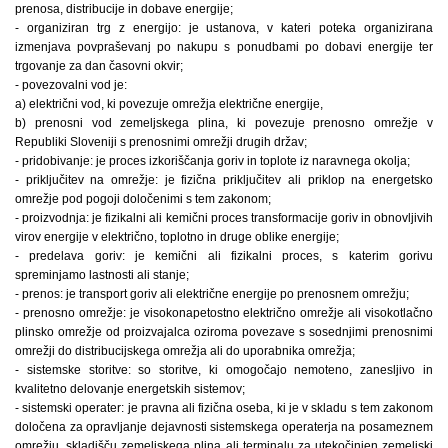
prenosa, distribucije in dobave energije;
- organiziran trg z energijo: je ustanova, v kateri poteka organizirana
izmenjava povpraševanj po nakupu s ponudbami po dobavi energije ter
trgovanje za dan časovni okvir;
- povezovalni vod je:
a) električni vod, ki povezuje omrežja električne energije,
b) prenosni vod zemeljskega plina, ki povezuje prenosno omrežje v
Republiki Sloveniji s prenosnimi omrežji drugih držav;
- pridobivanje: je proces izkoriščanja goriv in toplote iz naravnega okolja;
- priključitev na omrežje: je fizična priključitev ali priklop na energetsko
omrežje pod pogoji določenimi s tem zakonom;
- proizvodnja: je fizikalni ali kemični proces transformacije goriv in obnovljivih
virov energije v električno, toplotno in druge oblike energije;
- predelava goriv: je kemični ali fizikalni proces, s katerim gorivu
spreminjamo lastnosti ali stanje;
- prenos: je transport goriv ali električne energije po prenosnem omrežju;
- prenosno omrežje: je visokonapetostno električno omrežje ali visokotlačno
plinsko omrežje od proizvajalca oziroma povezave s sosednjimi prenosnimi
omrežji do distribucijskega omrežja ali do uporabnika omrežja;
- sistemske storitve: so storitve, ki omogočajo nemoteno, zanesljivo in
kvalitetno delovanje energetskih sistemov;
- sistemski operater: je pravna ali fizična oseba, ki je v skladu s tem zakonom
določena za opravljanje dejavnosti sistemskega operaterja na posameznem
omrežju, skladišču zemeljskega plina ali terminalu za utekočinjen zemeljski