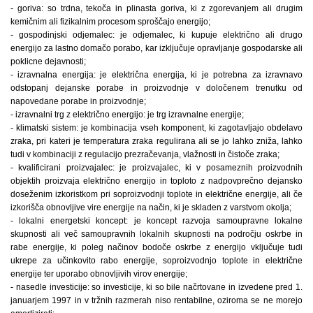
- goriva: so trdna, tekoča in plinasta goriva, ki z zgorevanjem ali drugim
kemičnim ali fizikalnim procesom sproščajo energijo;
- gospodinjski odjemalec: je odjemalec, ki kupuje električno ali drugo
energijo za lastno domačo porabo, kar izključuje opravljanje gospodarske ali
poklicne dejavnosti;
- izravnalna energija: je električna energija, ki je potrebna za izravnavo
odstopanj dejanske porabe in proizvodnje v določenem trenutku od
napovedane porabe in proizvodnje;
- izravnalni trg z električno energijo: je trg izravnalne energije;
- klimatski sistem: je kombinacija vseh komponent, ki zagotavljajo obdelavo
zraka, pri kateri je temperatura zraka regulirana ali se jo lahko zniža, lahko
tudi v kombinaciji z regulacijo prezračevanja, vlažnosti in čistoče zraka;
- kvalificirani proizvajalec: je proizvajalec, ki v posameznih proizvodnih
objektih proizvaja električno energijo in toploto z nadpovprečno dejansko
doseženim izkoristkom pri soproizvodnji toplote in električne energije, ali če
izkorišča obnovljive vire energije na način, ki je skladen z varstvom okolja;
- lokalni energetski koncept: je koncept razvoja samoupravne lokalne
skupnosti ali več samoupravnih lokalnih skupnosti na področju oskrbe in
rabe energije, ki poleg načinov bodoče oskrbe z energijo vključuje tudi
ukrepe za učinkovito rabo energije, soproizvodnjo toplote in električne
energije ter uporabo obnovljivih virov energije;
- nasedle investicije: so investicije, ki so bile načrtovane in izvedene pred 1.
januarjem 1997 in v tržnih razmerah niso rentabilne, oziroma se ne morejo