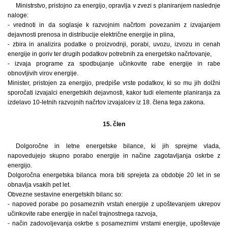
Ministrstvo, pristojno za energijo, opravlja v zvezi s planiranjem naslednje
naloge:
- vrednoti in da soglasje k razvojnim načrtom povezanim z izvajanjem
dejavnosti prenosa in distribucije električne energije in plina,
- zbira in analizira podatke o proizvodnji, porabi, uvozu, izvozu in cenah
energije in goriv ter drugih podatkov potrebnih za energetsko načrtovanje,
- izvaja programe za spodbujanje učinkovite rabe energije in rabe
obnovljivih virov energije.
Minister, pristojen za energijo, predpiše vrste podatkov, ki so mu jih dolžni
sporočati izvajalci energetskih dejavnosti, kakor tudi elemente planiranja za
izdelavo 10-letnih razvojnih načrtov izvajalcev iz 18. člena tega zakona.
15. člen
Dolgoročne in letne energetske bilance, ki jih sprejme vlada,
napovedujejo skupno porabo energije in načine zagotavljanja oskrbe z
energijo.
Dolgoročna energetska bilanca mora biti sprejeta za obdobje 20 let in se
obnavlja vsakih pet let.
Obvezne sestavine energetskih bilanc so:
- napoved porabe po posameznih vrstah energije z upoštevanjem ukrepov
učinkovite rabe energije in načel trajnostnega razvoja,
- način zadovoljevanja oskrbe s posameznimi vrstami energije, upoštevaje