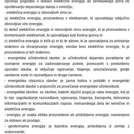
izpolnijo pogodbe o dobavi električne energije ali zemeljskega plina ob
upoštevanju dejanskega stanja v omrežju;
- električna energija iz obnovljivih virov je:
a) električna energija, proizvedena v elektrarnah, ki uporabljajo izključno
obnovljive vire energije,
b) delež električne energije iz obnovljivih virov energije, ki je proizvedena v
kombiniranih elektrarnah, ki uporabljajo tudi fosilna goriva in
c) električna energija iz točk a) in b) te alinee, ki je uporabljena za polnjenje
sistemov za shranjevanje energije, vendar brez električne energije, ki je
proizvedena iz teh sistemov;
- energetska učinkovitost stavbe: je učinkovitost dejansko porabljene ali
ocenjene energije za zadovoljevanje potreb, povezanih s predvideno
uporabo stavbe, ki vključuje ogrevanje, hlajenje, prezračevanje, gretje
sanitarne vode in razsvetljavo in druge namene;
- energetska izkaznica stavbe: je javna listina s podatki o energetski
učinkovitosti stavbe s priporočili za povečanje energetske učinkovitosti;
- energetske storitve: so storitve, katerih ključni pogoj je raba energije, kot je
to npr. zagotavljanje razsvetljave, ogrevanja, hlajenja, transporta, delovanja
informacijskih in komunikacijskih naprav, mehanskega dela ter kemične in
električne energije;
- energija: je vsaka oblika proizvedene ali pridobljene energije, namenjene
za dobavo ali prodajo;
- geotermalna energija: je toplotna energija, pridobljena iz zemlje z
vodonosniki;