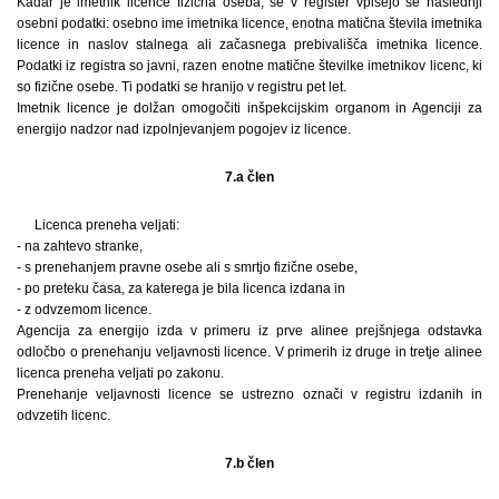
Kadar je imetnik licence fizična oseba, se v register vpišejo še naslednji
osebni podatki: osebno ime imetnika licence, enotna matična števila imetnika
licence in naslov stalnega ali začasnega prebivališča imetnika licence.
Podatki iz registra so javni, razen enotne matične številke imetnikov licenc, ki
so fizične osebe. Ti podatki se hranijo v registru pet let.
Imetnik licence je dolžan omogočiti inšpekcijskim organom in Agenciji za
energijo nadzor nad izpolnjevanjem pogojev iz licence.
7.a člen
Licenca preneha veljati:
- na zahtevo stranke,
- s prenehanjem pravne osebe ali s smrtjo fizične osebe,
- po preteku časa, za katerega je bila licenca izdana in
- z odvzemom licence.
Agencija za energijo izda v primeru iz prve alinee prejšnjega odstavka
odločbo o prenehanju veljavnosti licence. V primerih iz druge in tretje alinee
licenca preneha veljati po zakonu.
Prenehanje veljavnosti licence se ustrezno označi v registru izdanih in
odvzetih licenc.
7.b člen