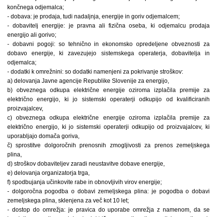
končnega odjemalca;
- dobava: je prodaja, tudi nadaljnja, energije in goriv odjemalcem;
- dobavitelj energije: je pravna ali fizična oseba, ki odjemalcu prodaja
energijo ali gorivo;
- dobavni pogoji: so tehnično in ekonomsko opredeljene obveznosti za
dobavo energije, ki zavezujejo sistemskega operaterja, dobavitelja in
odjemalca;
- dodatki k omrežnini: so dodatki namenjeni za pokrivanje stroškov:
a) delovanja Javne agencije Republike Slovenije za energijo,
b) obveznega odkupa električne energije oziroma izplačila premije za
električno energijo, ki jo sistemski operaterji odkupijo od kvalificiranih
proizvajalcev,
c) obveznega odkupa električne energije oziroma izplačila premije za
električno energijo, ki jo sistemski operaterji odkupijo od proizvajalcev, ki
uporabljajo domača goriva,
č) sprostitve dolgoročnih prenosnih zmogljivosti za prenos zemeljskega
plina,
d) stroškov dobaviteljev zaradi neustavitve dobave energije,
e) delovanja organizatorja trga,
f) spodbujanja učinkovite rabe in obnovljivih virov energije;
- dolgoročna pogodba o dobavi zemeljskega plina: je pogodba o dobavi
zemeljskega plina, sklenjena za več kot 10 let;
- dostop do omrežja: je pravica do uporabe omrežja z namenom, da se