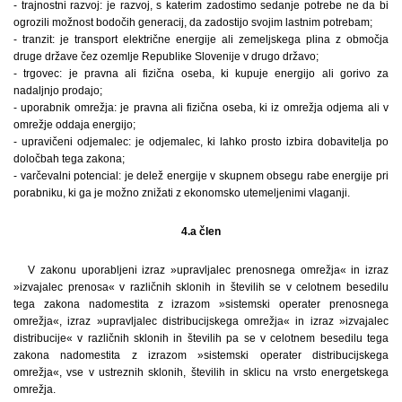
- trajnostni razvoj: je razvoj, s katerim zadostimo sedanje potrebe ne da bi
ogrozili možnost bodočih generacij, da zadostijo svojim lastnim potrebam;
- tranzit: je transport električne energije ali zemeljskega plina z območja
druge države čez ozemlje Republike Slovenije v drugo državo;
- trgovec: je pravna ali fizična oseba, ki kupuje energijo ali gorivo za
nadaljnjo prodajo;
- uporabnik omrežja: je pravna ali fizična oseba, ki iz omrežja odjema ali v
omrežje oddaja energijo;
- upravičeni odjemalec: je odjemalec, ki lahko prosto izbira dobavitelja po
določbah tega zakona;
- varčevalni potencial: je delež energije v skupnem obsegu rabe energije pri
porabniku, ki ga je možno znižati z ekonomsko utemeljenimi vlaganji.
4.a člen
V zakonu uporabljeni izraz »upravljalec prenosnega omrežja« in izraz
»izvajalec prenosa« v različnih sklonih in številih se v celotnem besedilu
tega zakona nadomestita z izrazom »sistemski operater prenosnega
omrežja«, izraz »upravljalec distribucijskega omrežja« in izraz »izvajalec
distribucije« v različnih sklonih in številih pa se v celotnem besedilu tega
zakona nadomestita z izrazom »sistemski operater distribucijskega
omrežja«, vse v ustreznih sklonih, številih in sklicu na vrsto energetskega
omrežja.