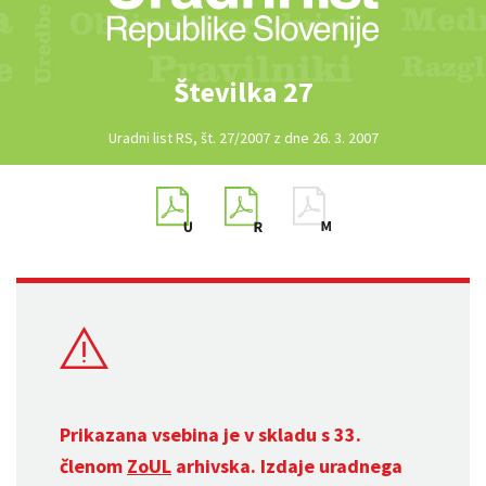
Številka 27
Uradni list RS, št. 27/2007 z dne 26. 3. 2007
Prikazana vsebina je v skladu s 33.
členom
ZoUL
arhivska. Izdaje uradnega