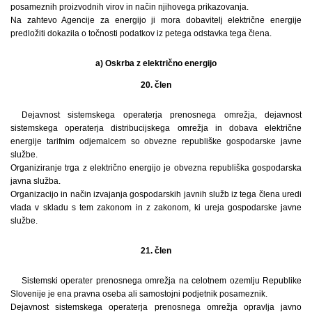
posameznih proizvodnih virov in način njihovega prikazovanja.
Na zahtevo Agencije za energijo ji mora dobavitelj električne energije
predložiti dokazila o točnosti podatkov iz petega odstavka tega člena.
a) Oskrba z električno energijo
20. člen
Dejavnost sistemskega operaterja prenosnega omrežja, dejavnost
sistemskega operaterja distribucijskega omrežja in dobava električne
energije tarifnim odjemalcem so obvezne republiške gospodarske javne
službe.
Organiziranje trga z električno energijo je obvezna republiška gospodarska
javna služba.
Organizacijo in način izvajanja gospodarskih javnih služb iz tega člena uredi
vlada v skladu s tem zakonom in z zakonom, ki ureja gospodarske javne
službe.
21. člen
Sistemski operater prenosnega omrežja na celotnem ozemlju Republike
Slovenije je ena pravna oseba ali samostojni podjetnik posameznik.
Dejavnost sistemskega operaterja prenosnega omrežja opravlja javno