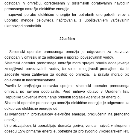
odstopanj v omrežju, opredeljenih v sistemskih obratovalnih navodilih
prenosnega omrežja električne energije;
- napoved porabe električne energije ter potrebnih energetskih virov z
uporabo metode celovitega načrtovanja, z upoštevanjem varčevalnih
ukrepov pri porabnikih.
22.a člen
Sistemski operater prenosnega omrežja je odgovoren za izravnavo
odstopanj v omrežju in za odločanje o uporabi povezovalnih vodov.
Sistemski operater prenosnega omrežja mora sprejeti pravila dodeljevanja
zmogljivosti povezovalnih vodov, če so te zmogljivosti premajhne, da bi
zadostile vsem zahtevam za dostop do omrežja. Ta pravila morajo biti
objektivna in nediskriminatorna.
Pravila iz prejšnjega odstavka sprejme sistemski operater prenosnega
omrežja po javnem pooblastilu. Pred njihovo objavo v Uradnem listu
Republike Slovenije mora nanje pridobiti soglasje Agencije za energijo.
Sistemski operater prenosnega omrežja električne energije je odgovoren za
odkup vse električne energije od:
a) kvalificiranih proizvajalcev električne energije, priključenih na prenosno
omrežje,
b) proizvajalcev, ki uporabljajo domača goriva, vendar največ v skupnem
obsegu 15% primarne energije, potrebne za proizvodnjo v koledarskem letu