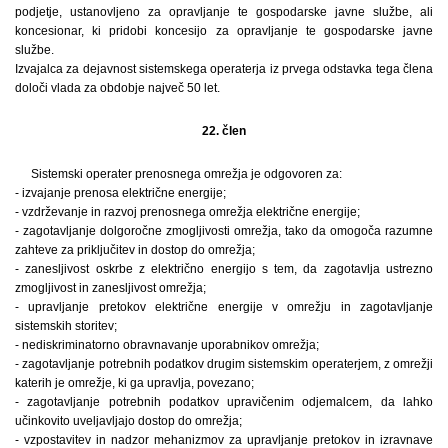
podjetje, ustanovljeno za opravljanje te gospodarske javne službe, ali
koncesionar, ki pridobi koncesijo za opravljanje te gospodarske javne
službe.
Izvajalca za dejavnost sistemskega operaterja iz prvega odstavka tega člena
določi vlada za obdobje največ 50 let.
22. člen
Sistemski operater prenosnega omrežja je odgovoren za:
- izvajanje prenosa električne energije;
- vzdrževanje in razvoj prenosnega omrežja električne energije;
- zagotavljanje dolgoročne zmogljivosti omrežja, tako da omogoča razumne
zahteve za priključitev in dostop do omrežja;
- zanesljivost oskrbe z električno energijo s tem, da zagotavlja ustrezno
zmogljivost in zanesljivost omrežja;
- upravljanje pretokov električne energije v omrežju in zagotavljanje
sistemskih storitev;
- nediskriminatorno obravnavanje uporabnikov omrežja;
- zagotavljanje potrebnih podatkov drugim sistemskim operaterjem, z omrežji
katerih je omrežje, ki ga upravlja, povezano;
- zagotavljanje potrebnih podatkov upravičenim odjemalcem, da lahko
učinkovito uveljavljajo dostop do omrežja;
- vzpostavitev in nadzor mehanizmov za upravljanje pretokov in izravnave