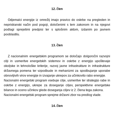
12. člen
Odjemalci energije iz omrežij imajo pravico do oskrbe na pregleden in
nepristranski način pod pogoji, določenimi s tem zakonom in na njegovi
podlagi sprejetimi predpisi ter s splošnim aktom, izdanim po javnem
pooblastilu.
13. člen
Z nacionalnim energetskim programom se določajo dolgoročni razvojni
cilji in usmeritve energetskih sistemov in oskrbe z energijo upoštevaje
okoljske in tehnološke kriterije, razvoj javne infrastrukture in infrastrukture
državnega pomena ter vzpodbude in mehanizmi za spodbujanje uporabe
obnovljivih virov energije in izvajanje ukrepov za učinkovito rabo energije.
Nacionalni energetski program vsebuje cilje, usmeritve ter strategijo rabe in
oskrbe z energijo, ukrepe za doseganje ciljev, perspektivne energetske
bilance in oceno učinkov glede doseganja ciljev iz 2. člena tega zakona.
Nacionalni energetski program sprejme državni zbor na predlog vlade.
14. člen