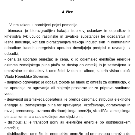
4. člen
V tem zakonu uporabljeni pojmi pomenijo:
- biomasa: je biorazgradljiva frakcija izdelkov, ostankov in odpadkov iz
kmetijstva (vključujoč rastlinske in živalske substance) ter gozdarstva in
lesne industrije, kot tudi biorazgradljiva frakcija industrijskih in komunalnih
odpadkov, katerih energetsko uporabo dovoljujejo predpisi o ravnanju z
odpadki;
- cena za uporabo omrežja: je cena, ki jo odjemalec električne energije
oziroma zemeljskega plina plača za dostop do omrežij in je sestavljena iz
omrežnine ter dodatkov k omrežnini iz desete alinee, katerih višino določi
Vlada Republike Slovenije;
- daljinsko ogrevanje: je dobava toplote ali hladu iz omrežij za distribucijo, ki
se uporablja za ogrevanja ali hlajenje prostorov ter za pripravo sanitarne
vode;
- dejavnost sistemskega operaterja: je prenos oziroma distribucija električne
energije ali zemeljskega plina ter upravljanje, vzdrževanje, obratovanje in
razvoj prenosnega oziroma distribucijskega omrežja, skladišča zemeljskega
plina ali terminala za utekočinjen zemeljski plin;
- distribucija: je transport goriv ali električne energije po distribucijskem
omrežju;
- distribucijsko omrežje: je energetsko omrežje od prenosnega omrežja do