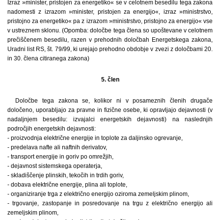
Izraz »minister, pristojen za energetiko« se v celotnem besedilu tega zakona
nadomesti z izrazom »minister, pristojen za energijo«, izraz »ministrstvo,
pristojno za energetiko« pa z izrazom »ministrstvo, pristojno za energijo« vse
v ustreznem sklonu. (Opomba: določbe tega člena so upoštevane v celotnem
prečiščenem besedilu, razen v prehodnih določbah Energetskega zakona,
Uradni list RS, št. 79/99, ki urejajo prehodno obdobje v zvezi z določbami 20.
in 30. člena citiranega zakona)
5. člen
Določbe tega zakona se, kolikor ni v posameznih členih drugače
določeno, uporabljajo za pravne in fizične osebe, ki opravljajo dejavnosti (v
nadaljnjem besedilu: izvajalci energetskih dejavnosti) na naslednjih
področjih energetskih dejavnosti:
- proizvodnja električne energije in toplote za daljinsko ogrevanje,
- predelava nafte ali naftnih derivatov,
- transport energije in goriv po omrežjih,
- dejavnost sistemskega operaterja,
- skladiščenje plinskih, tekočih in trdih goriv,
- dobava električne energije, plina ali toplote,
- organiziranje trga z električno energijo oziroma zemeljskim plinom,
- trgovanje, zastopanje in posredovanje na trgu z električno energijo ali
zemeljskim plinom,