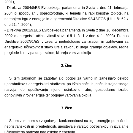
2001),
- Direktiva 2004/8/ES Evropskega parlamenta in Sveta z dne 11. februarja
2004 o spodbujanju soproizvodnje, ki temelji na rabi koristne toplote, na
notranjem trgu z energijo in o spremembi Direktive 92/42/EGS (UL L št. 52 z
dne 21. 4. 2004),
- Direktiva 2002/91/ES Evropskega parlamenta in Sveta z dne 16. decembra
2002 o energetski učinkovitosti stavb (UL L št. 1 z dne 4. 1. 2003). Prenos
Direktive 2002/91/ES v zvezi z metodologijo za izračun in zahtevami za
energetsko učinkovitost stavb ureja zakon, ki ureja gradnjo objektov, redne
preglede kotlov pa ureja zakon, ki ureja varstvo okolja.
2. člen
S tem zakonom se zagotavljajo pogoji za varno in zanesljivo oskrbo
uporabnikov z energetskimi storitvami po tržnih načelih, načelih trajnostnega
razvoja, ob upoštevanju njene učinkovite rabe, gospodarne izrabe
obnovljivih virov energije ter pogojev varovanja okolja.
3. člen
S tem zakonom se zagotavlja konkurenčnost na trgu energije po načelih
nepristranskosti in preglednosti, upoštevaje varstvo potrošnikov in izvajanje
učinkovitega nadzora nad oskrbo z energijo.