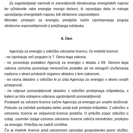
Za zagotavljanje varnosti in zanesljivosti obratovanja energetskih naprav
ter učinkovite rabe energije morajo delavci, ki opravljajo dela in naloge
upravljanja energetskih naprav, biti strokovno usposobljeni.
Minister, pristojen za energijo, predpiše način izpolnjevanja pogoja
strokovne usposobljenosti iz prejšnjega odstavka.
8. člen
Agencija za energijo z odločbo odvzame licenco, če imetnik licence:
- ne izpolnjuje več pogojev iz 7. člena tega zakona,
- ne posreduje podatkov Agenciji za energijo v skladu z 89. členom tega
zakona oziroma posreduje neresnične podatke ali ne omogoči izvrševanja
nadzora s strani pristojnih organov skladno s tem zakonom,
- ne ravna skladno z odločbo ki jo izda Agencija za energijo v okviru svojih
pristojnosti,
- ne odpravi pomanjkljivosti skladno z odločbo pristojnega inšpektorja, s
katero je bila odrejena odprava ugotovljenih pomanjkljivosti.
Postopek za odvzem licence začne Agencija za energijo po uradni dolžnosti.
Pobudo za začetek postopka lahko poda tudi pristojni inšpektor. Z odločbo o
odvzemu licence se veljavnost licence prekliče. O pritožbi zoper odločbo o
izdaji, zavrnitvi izdaje oziroma odvzemu licence odloča ministrstvo, pristojno
za energijo. Pritožba ne zadrži izvršitve.
Če je imetnik licence pred odvzemom opravljal gospodarsko javno službo,