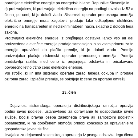
porabljene električne energije po energetski bilanci Republike Slovenije in
c) proizvajalcev, ki proizvajajo električno energijo na podlagi razpisa iz 52.a
člena, po ceni, ki jo določi vlada. Sistemski operater prenosnega omrežja
električne energije mora zagotoviti prodajo tako odkupljene električno
energijo na transparenten in nediskriminatoren način, skladno z določili tega
zakona.
Proizvajalci električne energije iz prejšnjega odstavka lahko vso ali del
proizvedene električne energije prodajo samostojno in so v tem primeru za to
energijo upravičeni do plačila premije, ki jo določi vlada. Premijo
proizvajalcu plačuje sistemski operater prenosnega omrežja. Premija
predstavlja razliko med ceno iz prejšnjega odstavka in pričakovano
povprečno letno tržno ceno električne energije.
Vsi stroški, ki jih ima sistemski operater zaradi takega odkupa in prodaje
oziroma zaradi izplačila premije, se pokrijejo iz cene za uporabo omrežij.
23. člen
Dejavnost sistemskega operaterja distribucijskega omrežja opravlja
bodisi javno podjetje, ustanovljeno za opravljanje te gospodarske javne
službe, bodisi pravna oseba zasebnega prava ali samostojni podjetnik
posameznik, ki na določenem območju pridobi koncesijo za opravljanje te
gospodarske javne službe.
Izvajalca za dejavnost sistemskega operaterja iz prvega odstavka tega člena