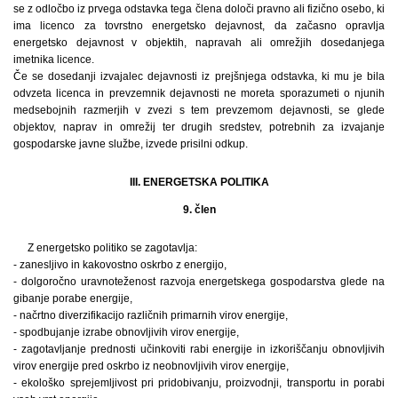
se z odločbo iz prvega odstavka tega člena določi pravno ali fizično osebo, ki
ima licenco za tovrstno energetsko dejavnost, da začasno opravlja
energetsko dejavnost v objektih, napravah ali omrežjih dosedanjega
imetnika licence.
Če se dosedanji izvajalec dejavnosti iz prejšnjega odstavka, ki mu je bila
odvzeta licenca in prevzemnik dejavnosti ne moreta sporazumeti o njunih
medsebojnih razmerjih v zvezi s tem prevzemom dejavnosti, se glede
objektov, naprav in omrežij ter drugih sredstev, potrebnih za izvajanje
gospodarske javne službe, izvede prisilni odkup.
III. ENERGETSKA POLITIKA
9. člen
Z energetsko politiko se zagotavlja:
- zanesljivo in kakovostno oskrbo z energijo,
- dolgoročno uravnoteženost razvoja energetskega gospodarstva glede na
gibanje porabe energije,
- načrtno diverzifikacijo različnih primarnih virov energije,
- spodbujanje izrabe obnovljivih virov energije,
- zagotavljanje prednosti učinkoviti rabi energije in izkoriščanju obnovljivih
virov energije pred oskrbo iz neobnovljivih virov energije,
- ekološko sprejemljivost pri pridobivanju, proizvodnji, transportu in porabi