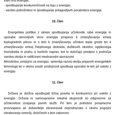
vseh vrst energije,
- spodbujanje konkurenčnosti na trgu z energijo,
- varstvo potrošnikov in spodbujanje prilagodljivih porabnikov energije.
10. člen
Energetska politika z ukrepi spodbujanja učinkovite rabe energije in
uporabe obnovljivih virov energije prispeva k zmanjševanju emisij
toplogrednih plinov in s tem k zmanjševanju učinkov tople grede ter k
zmanjševanju emisij žveplovega dioksida, dušikovih oksidov, ogljikovega
monoksida in prahu iz kurilnih naprav, kot to določajo predpisi s področja
varstva okolja in ratificirani mednarodni sporazumi.
Ministrstvo, pristojno za energijo, spremlja razvoj okolju prijaznih energetskih
tehnologij ter v okviru svojih pristojnosti spodbuja uporabo le-teh pri oskrbi z
energijo.
11. člen
Država je dolžna spodbujati tržna pravila in konkurenco pri oskrbi z
energijo. Država in samoupravne lokalne skupnosti so odgovorne za
učinkovitost izvajanja javnih služb. Pri tem je potrebno posamezne
proizvajalce ali dobavitelje obravnavati nepristransko v okviru pogojev
obratovanja omrežij, določenih s tem zakonom.