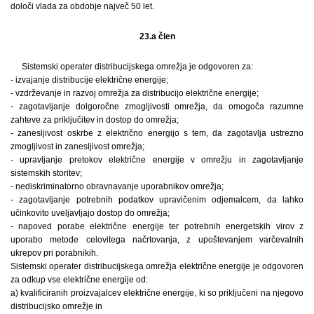
določi vlada za obdobje največ 50 let.
23.a člen
Sistemski operater distribucijskega omrežja je odgovoren za:
- izvajanje distribucije električne energije;
- vzdrževanje in razvoj omrežja za distribucijo električne energije;
- zagotavljanje dolgoročne zmogljivosti omrežja, da omogoča razumne
zahteve za priključitev in dostop do omrežja;
- zanesljivost oskrbe z električno energijo s tem, da zagotavlja ustrezno
zmogljivost in zanesljivost omrežja;
- upravljanje pretokov električne energije v omrežju in zagotavljanje
sistemskih storitev;
- nediskriminatorno obravnavanje uporabnikov omrežja;
- zagotavljanje potrebnih podatkov upravičenim odjemalcem, da lahko
učinkovito uveljavljajo dostop do omrežja;
- napoved porabe električne energije ter potrebnih energetskih virov z
uporabo metode celovitega načrtovanja, z upoštevanjem varčevalnih
ukrepov pri porabnikih.
Sistemski operater distribucijskega omrežja električne energije je odgovoren
za odkup vse električne energije od:
a) kvalificiranih proizvajalcev električne energije, ki so priključeni na njegovo
distribucijsko omrežje in