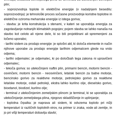
plin;
- soproizvodnja toplote in električne energije (v nadaljnjem besedilu:
soproizvodnja): je tehnološki proces sočasne proizvodnje koristne toplotne in
električne oziroma mehanske energije iz istega goriva;
- stavba: je krita konstrukcija s stenami, v kateri se uporablja energija za
zagotavljanje notranjih klimatskih pogojev; pojem stavba se lahko nanaša na
stavbo kot celoto ali njene dele, ki so bili projektirani ali spremenjeni za
ločeno uporabo;
- tarifni sistem za prodajo energije: je splošni akt, ki določa elemente in način
njihove uporabe za prodajo energije tarifnim odjemalcem glede na vrsto
odjema;
- tarifni odjemalec: je odjemalec, ki po določbah tega zakona ni upravičeni
odjemalec;
- tekoča goriva: so utekočinjeni naftni plin, primarni bencin, motorni bencin -
osvinčeni, motorni bencin - neosvinčeni, letalski bencin za batne motorje,
bencinsko gorivo za reaktivne motorje, petrolejsko gorivo za reaktivne
letalske motorje, ostali petroleji, ekstra lahko kurilno olje, dieselsko gorivo,
bioetanol, biodizel, kurilno olje;
- terminal z utekočinjenim zemeljskim plinom: je terminal, ki se uporablja za
utekočinjanje zemeljskega plina, njegovo skladiščenje in uplinjanje;
- toplotna črpalka: je naprava ali sistem, ki odvzema toploto pri nižji
temperaturi iz različnih toplotnih virov, na primer iz zraka, vode ali zemlje, in
jo pri višji temperaturi dobavlja stavbi;