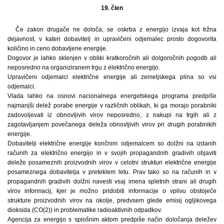
19. člen
Če zakon drugače ne določa, se oskrba z energijo izvaja kot tržna
dejavnost, v kateri dobavitelj in upravičeni odjemalec prosto dogovorita
količino in ceno dobavljene energije.
Dogovor je lahko sklenjen v obliki kratkoročnih ali dolgoročnih pogodb ali
neposredno na organiziranem trgu z električno energijo.
Upravičeni odjemalci električne energije ali zemeljskega plina so vsi
odjemalci.
Vlada lahko na osnovi nacionalnega energetskega programa predpiše
najmanjši delež porabe energije v različnih oblikah, ki ga morajo porabniki
zadovoljevati iz obnovljivih virov neposredno, z nakupi na trgih ali z
zagotavljanjem povečanega deleža obnovljivih virov pri drugih porabnikih
energije.
Dobavitelji električne energije končnim odjemalcem so dolžni na izdanih
računih za električno energijo in v svojih propagandnih gradivih objaviti
deleže posameznih proizvodnih virov v celotni strukturi električne energije
posameznega dobavitelja v preteklem letu. Prav tako so na računih in v
propagandnih gradivih dolžni navesti vsaj imena spletnih strani ali drugih
virov informacij, kjer je možno pridobiti informacije o vplivu obstoječe
strukture proizvodnih virov na okolje, predvsem glede emisij ogljikovega
dioksida (CO(2)) in problematike radioaktivnih odpadkov.
Agencija za energijo s splošnim aktom predpiše način določanja deležev