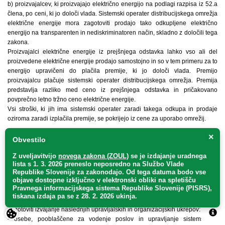
b) proizvajalcev, ki proizvajajo električno energijo na podlagi razpisa iz 52.a
člena, po ceni, ki jo določi vlada. Sistemski operater distribucijskega omrežja
električne energije mora zagotoviti prodajo tako odkupljene električno
energijo na transparenten in nediskriminatoren način, skladno z določili tega
zakona.
Proizvajalci električne energije iz prejšnjega odstavka lahko vso ali del
proizvedene električne energije prodajo samostojno in so v tem primeru za to
energijo upravičeni do plačila premije, ki jo določi vlada. Premijo
proizvajalcu plačuje sistemski operater distribucijskega omrežja. Premija
predstavlja razliko med ceno iz prejšnjega odstavka in pričakovano
povprečno letno tržno ceno električne energije.
Vsi stroški, ki jih ima sistemski operater zaradi takega odkupa in prodaje
oziroma zaradi izplačila premije, se pokrijejo iz cene za uporabo omrežij.
×
Obvestilo
23.b člen
Z uveljavitvijo
novega zakona (ZOUL)
se je
izdajanje uradnega
Dejavnost sistemskega operaterja prenosnega omrežja oziroma
lista s 1. 3. 2026 preneslo
neposredno
na Službo Vlade
dejavnost sistemskega operaterja distribucijskega omrežja mora izvajalec te
Republike Slovenije za zakonodajo
. Od tega datuma bodo vse
objave dostopne izključno v elektronski obliki na spletišču
gospodarske javne službe opravljati v samostojni pravni osebi, ki ne opravlja
Pravnega informacijskega sistema Republike Slovenije (PISRS),
druge dejavnosti.
tiskana izdaja pa se z 28. 2. 2026 ukinja.
Izvajalec dejavnosti sistemskega operaterja iz prejšnjega odstavka mora
zagotoviti izvajanje naslednjih upravljalskih in organizacijskih ukrepov:
- osebe, pooblaščene za vodenje poslov in upravljanje sistemskega