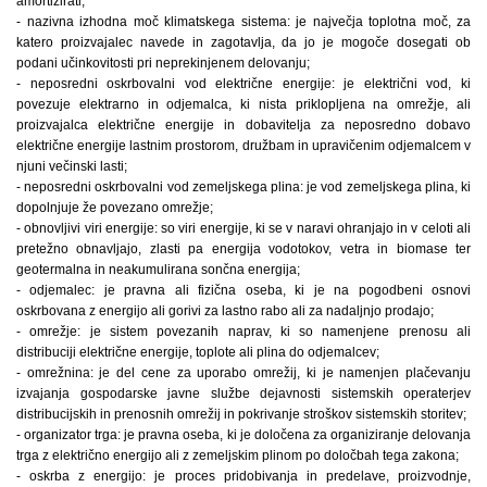
amortizirati;
- nazivna izhodna moč klimatskega sistema: je največja toplotna moč, za
katero proizvajalec navede in zagotavlja, da jo je mogoče dosegati ob
podani učinkovitosti pri neprekinjenem delovanju;
- neposredni oskrbovalni vod električne energije: je električni vod, ki
povezuje elektrarno in odjemalca, ki nista priklopljena na omrežje, ali
proizvajalca električne energije in dobavitelja za neposredno dobavo
električne energije lastnim prostorom, družbam in upravičenim odjemalcem v
njuni večinski lasti;
- neposredni oskrbovalni vod zemeljskega plina: je vod zemeljskega plina, ki
dopolnjuje že povezano omrežje;
- obnovljivi viri energije: so viri energije, ki se v naravi ohranjajo in v celoti ali
pretežno obnavljajo, zlasti pa energija vodotokov, vetra in biomase ter
geotermalna in neakumulirana sončna energija;
- odjemalec: je pravna ali fizična oseba, ki je na pogodbeni osnovi
oskrbovana z energijo ali gorivi za lastno rabo ali za nadaljnjo prodajo;
- omrežje: je sistem povezanih naprav, ki so namenjene prenosu ali
distribuciji električne energije, toplote ali plina do odjemalcev;
- omrežnina: je del cene za uporabo omrežij, ki je namenjen plačevanju
izvajanja gospodarske javne službe dejavnosti sistemskih operaterjev
distribucijskih in prenosnih omrežij in pokrivanje stroškov sistemskih storitev;
- organizator trga: je pravna oseba, ki je določena za organiziranje delovanja
trga z električno energijo ali z zemeljskim plinom po določbah tega zakona;
- oskrba z energijo: je proces pridobivanja in predelave, proizvodnje,