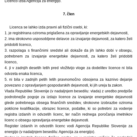
Licenco izda Agencija za energijo.
7. člen
Licenca se lahko izda pravni ali fizični osebi, ki:
1. je registrirana oziroma priglašena za opravljanje energetskih dejavnosti,
2. ima strokovno usposobljene delavce za izvajanje dejavnosti, za katero želi
pridobiti licenco,
3. razpolaga s finančnimi sredstvi ali dokaže da jih lahko dobi v obsegu,
potrebnem za izvajanje energetske dejavnosti, za katero želi pridobiti
licenco,
4. ji v zadnjih desetih letih pred vložitvijo vloge za dodelitev licence ni bila
odvzeta enaka licenca,
5. ni bila v zadnjih petih letih pravnomočno obsojena za kaznivo dejanje
povezano z opravljanjem gospodarskih dejavnosti, ki jih ureja ta zakon.
Vlada Republike Slovenije (v nadaljnjem besedilu: vlada) z uredbo predpiše
podrobnejše pogoje za izdajo licence za izvajanje energetske dejavnosti
glede potrebnega obsega finančnih sredstev, strokovne izobrazbe oziroma
poklicne kvalifikacije, obrazec licence, podatke, ki so potrebni za vodenje
registra izdanih in odvzetih licenc, ter način rednega poročanja imetnikov
licenc o obsegu opravljanja energetske dejavnosti.
Register izdanih in odvzetih licenc vodi Agencija Republike Slovenije za
energijo (v nadaljnjem besedilu: Agencija za energijo).