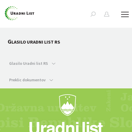
G
LASILO URADNI LIST RS
Glasilo Uradni list RS
Preklic dokumentov