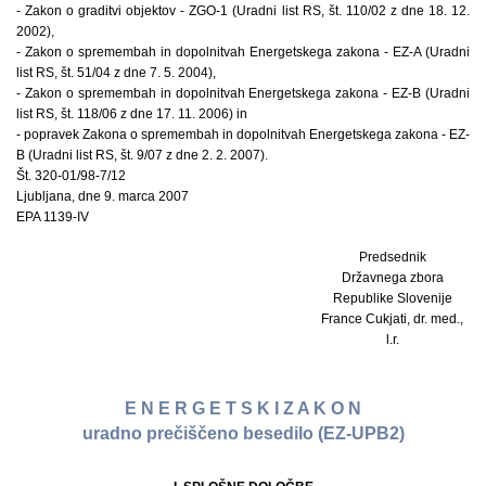
- Zakon o graditvi objektov - ZGO-1 (Uradni list RS, št. 110/02 z dne 18. 12.
2002),
- Zakon o spremembah in dopolnitvah Energetskega zakona - EZ-A (Uradni
list RS, št. 51/04 z dne 7. 5. 2004),
- Zakon o spremembah in dopolnitvah Energetskega zakona - EZ-B (Uradni
list RS, št. 118/06 z dne 17. 11. 2006) in
- popravek Zakona o spremembah in dopolnitvah Energetskega zakona - EZ-
B (Uradni list RS, št. 9/07 z dne 2. 2. 2007).
Št. 320-01/98-7/12
Ljubljana, dne 9. marca 2007
EPA 1139-IV
Predsednik
Državnega zbora
Republike Slovenije
France Cukjati, dr. med.,
l.r.
E N E R G E T S K I Z A K O N
uradno prečiščeno besedilo (EZ-UPB2)