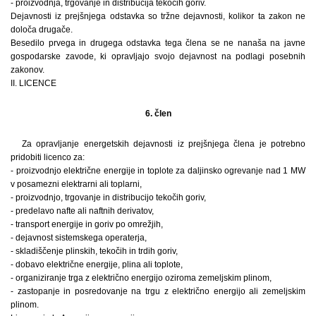
- proizvodnja, trgovanje in distribucija tekočih goriv.
Dejavnosti iz prejšnjega odstavka so tržne dejavnosti, kolikor ta zakon ne
določa drugače.
Besedilo prvega in drugega odstavka tega člena se ne nanaša na javne
gospodarske zavode, ki opravljajo svojo dejavnost na podlagi posebnih
zakonov.
II. LICENCE
6. člen
Za opravljanje energetskih dejavnosti iz prejšnjega člena je potrebno
pridobiti licenco za:
- proizvodnjo električne energije in toplote za daljinsko ogrevanje nad 1 MW
v posamezni elektrarni ali toplarni,
- proizvodnjo, trgovanje in distribucijo tekočih goriv,
- predelavo nafte ali naftnih derivatov,
- transport energije in goriv po omrežjih,
- dejavnost sistemskega operaterja,
- skladiščenje plinskih, tekočih in trdih goriv,
- dobavo električne energije, plina ali toplote,
- organiziranje trga z električno energijo oziroma zemeljskim plinom,
- zastopanje in posredovanje na trgu z električno energijo ali zemeljskim
plinom.