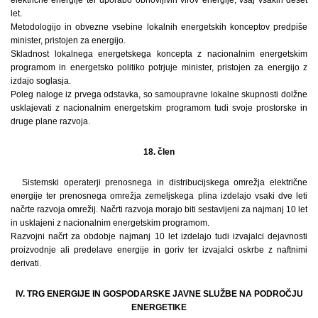
električne energije ter uporabo obnovljivih virov energije, vsaj vsakih deset
let.
Metodologijo in obvezne vsebine lokalnih energetskih konceptov predpiše
minister, pristojen za energijo.
Skladnost lokalnega energetskega koncepta z nacionalnim energetskim
programom in energetsko politiko potrjuje minister, pristojen za energijo z
izdajo soglasja.
Poleg naloge iz prvega odstavka, so samoupravne lokalne skupnosti dolžne
usklajevati z nacionalnim energetskim programom tudi svoje prostorske in
druge plane razvoja.
18. člen
Sistemski operaterji prenosnega in distribucijskega omrežja električne
energije ter prenosnega omrežja zemeljskega plina izdelajo vsaki dve leti
načrte razvoja omrežij. Načrti razvoja morajo biti sestavljeni za najmanj 10 let
in usklajeni z nacionalnim energetskim programom.
Razvojni načrt za obdobje najmanj 10 let izdelajo tudi izvajalci dejavnosti
proizvodnje ali predelave energije in goriv ter izvajalci oskrbe z naftnimi
derivati.
IV. TRG ENERGIJE IN GOSPODARSKE JAVNE SLUŽBE NA PODROČJU
ENERGETIKE