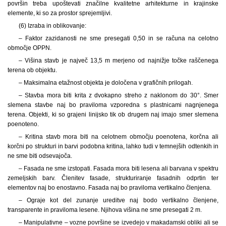
površin treba upoštevati značilne kvalitetne arhitekturne in krajinske
elemente, ki so za prostor sprejemljivi.
(6) Izraba in oblikovanje:
– Faktor zazidanosti ne sme presegati 0,50 in se računa na celotno
območje OPPN.
– Višina stavb je največ 13,5 m merjeno od najnižje točke raščenega
terena ob objektu.
– Maksimalna etažnost objekta je določena v grafičnih prilogah.
– Stavba mora biti krita z dvokapno streho z naklonom do 30°. Smer
slemena stavbe naj bo praviloma vzporedna s plastnicami nagnjenega
terena. Objekti, ki so grajeni linijsko tik ob drugem naj imajo smer slemena
poenoteno.
– Kritina stavb mora biti na celotnem območju poenotena, korčna ali
korčni po strukturi in barvi podobna kritina, lahko tudi v temnejših odtenkih in
ne sme biti odsevajoča.
– Fasada ne sme izstopati. Fasada mora biti lesena ali barvana v spektru
zemeljskih barv. Členitev fasade, strukturiranje fasadnih odprtin ter
elementov naj bo enostavno. Fasada naj bo praviloma vertikalno členjena.
– Ograje kot del zunanje ureditve naj bodo vertikalno členjene,
transparente in praviloma lesene. Njihova višina ne sme presegati 2 m.
– Manipulativne – vozne površine se izvedejo v makadamski obliki ali se