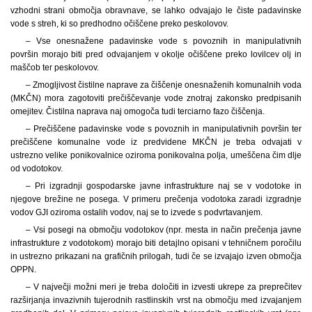
vzhodni strani območja obravnave, se lahko odvajajo le čiste padavinske
vode s streh, ki so predhodno očiščene preko peskolovov.
– Vse onesnažene padavinske vode s povoznih in manipulativnih
površin morajo biti pred odvajanjem v okolje očiščene preko lovilcev olj in
maščob ter peskolovov.
– Zmogljivost čistilne naprave za čiščenje onesnaženih komunalnih voda
(MKČN) mora zagotoviti prečiščevanje vode znotraj zakonsko predpisanih
omejitev. Čistilna naprava naj omogoča tudi terciarno fazo čiščenja.
– Prečiščene padavinske vode s povoznih in manipulativnih površin ter
prečiščene komunalne vode iz predvidene MKČN je treba odvajati v
ustrezno velike ponikovalnice oziroma ponikovalna polja, umeščena čim dlje
od vodotokov.
– Pri izgradnji gospodarske javne infrastrukture naj se v vodotoke in
njegove brežine ne posega. V primeru prečenja vodotoka zaradi izgradnje
vodov GJI oziroma ostalih vodov, naj se to izvede s podvrtavanjem.
– Vsi posegi na območju vodotokov (npr. mesta in način prečenja javne
infrastrukture z vodotokom) morajo biti detajlno opisani v tehničnem poročilu
in ustrezno prikazani na grafičnih prilogah, tudi če se izvajajo izven območja
OPPN.
– V največji možni meri je treba določiti in izvesti ukrepe za preprečitev
razširjanja invazivnih tujerodnih rastlinskih vrst na območju med izvajanjem