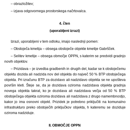
– obrazložitev;
– izjava odgovornega prostorskega načrtovalca.
4. člen
(uporabljeni izrazi)
Izrazi, uporabljeni v tem odloku, imajo naslednji pomen:
– Obstoječa kmetija – obsega obstoječe objekte kmetije Gabršček.
– Selitev kmetije – obsega območje OPPN, s katerim se predvidi gradnjo
novih objektov.
– Prizidava – je izvedba gradbenih in drugih del, kadar se k obstoječemu
objektu dozida ali nadzida nov del objekta do največ 50 % BTP obstoječega
objekta. Pri izračunu BTP za dozidavo ali nadzidavo objekta se ne upošteva
površin kleti. Šteje se, da je dozidava oziroma nadzidava objekta gradnja
novega objekta takrat, ko je dozidava ali nadzidava večja od 50 % BTP
obstoječega objekta oziroma dozidava ali nadzidava z drugo namembnostjo,
kakor jo ima osnovni objekt. Prizidek je potrebno priključiti na komunalno
infrastrukturo preko obstoječih priključkov objekta, h kateremu se doziduje
oziroma nadziduje.
II. OBMOČJE OPPN