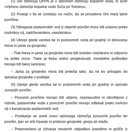
(1) Del območja OPPN je v vplivnem območju kopalnih voda, in sicer
»Vplivno območje kopalne vode Soča pri Tolminu«.
(2) Posegi v tla se izvedejo na način, da se prizadene čim manj talne
površine.
(3) Odvajanje padavinskih vod iz utrjenih površin mora biti urejeno preko
lovilnikov olj, zadrževalnikov, usedalnikov.
(4) Ukrepi glede varstva tal in podzemnih voda pri gradnji in delovanju
hleva in jame za gnojevko:
– Tlak hleva in jame za gnojevko mora biti izveden vodotesno in odporno
na jedke snovi. Tlake je treba redno pregledovati, morebitne poškodbe
morajo biti takoj sanirane;
– Jama za gnojevko mora biti prekrita tako, da ne bo prihajalo do
spiranja gnojevke v podtalje.
(5) Ukrepi glede varstva tal in podzemnih voda pri gradnji in uporabi
zunanjih površin:
– Povozne površine morajo biti utrjene, neprepustne in obrobljene z
robniki, padavinske vode s povoznih površin morajo odtekati preko lovilcev
olj v kanalizacijo padavinskih vod;
– Ponikanje se uredi izven vplivnega območja povoznih površin ter
površin, kjer se vrši črpanje in pretovor gnojevke, gnoja ali silaže;
– Prepovedano je izlivanje nevarnih odpadkov (usedline in gošče iz