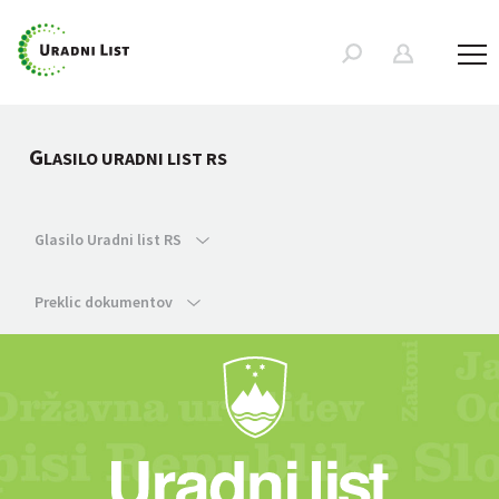
G
LASILO URADNI LIST RS
Glasilo Uradni list RS
Preklic dokumentov