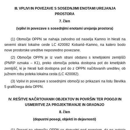
III. VPLIVI IN POVEZAVE S SOSEDNJIMI ENOTAMI UREJANJA
PROSTORA
7. člen
(vplivi in povezave s sosednjimi enotami urejanja prostora)
(1) Območje OPPN se nahaja zahodno od naselja Kamno in hkrati na
severni strani lokalne ceste LC 420082 Kobarid–Kamno, na katero bodo
nove prostorske ureditve neposredno povezane.
(2) Območje OPPN je iz vseh strani obdano s kmetijskimi zemljišči
(PNRP oznaka – K1), preko območja poteka dostopna pot do kmetijskih
zemljišč, ki je hkrati tudi dostopna pot do z OPPN načrtovanih ureditev, ob
južnem robu poteka lokalna cesta (LC 420082).
(3) Vplivi in povezave s sosednjimi območji so prikazani na listu številka
5 grafičnega dela OPPN.
IV. REŠITVE NAČRTOVANIH OBJEKTOV IN POVRŠIN TER POGOJI IN
USMERITVE ZA PROJEKTIRANJE IN GRADNJO
8. člen
(dopustni posegi, objekti in dejavnosti)
(1) Posegi na območju OPPN so dopustni pod pogojem, da ne ovirajo