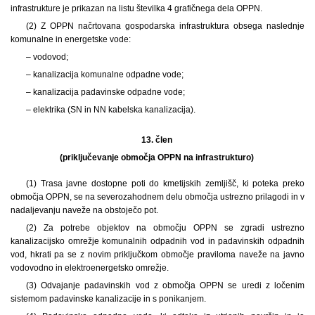
infrastrukture je prikazan na listu številka 4 grafičnega dela OPPN.
(2) Z OPPN načrtovana gospodarska infrastruktura obsega naslednje
komunalne in energetske vode:
– vodovod;
– kanalizacija komunalne odpadne vode;
– kanalizacija padavinske odpadne vode;
– elektrika (SN in NN kabelska kanalizacija).
13. člen
(priključevanje območja OPPN na infrastrukturo)
(1) Trasa javne dostopne poti do kmetijskih zemljišč, ki poteka preko
območja OPPN, se na severozahodnem delu območja ustrezno prilagodi in v
nadaljevanju naveže na obstoječo pot.
(2) Za potrebe objektov na območju OPPN se zgradi ustrezno
kanalizacijsko omrežje komunalnih odpadnih vod in padavinskih odpadnih
vod, hkrati pa se z novim priključkom območje praviloma naveže na javno
vodovodno in elektroenergetsko omrežje.
(3) Odvajanje padavinskih vod z območja OPPN se uredi z ločenim
sistemom padavinske kanalizacije in s ponikanjem.