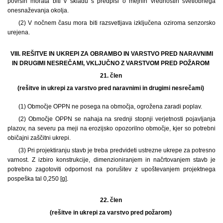
površin morata biti v skladu s predpisi o mejnih vrednostih svetlobnega
onesnaževanja okolja.
(2) V nočnem času mora biti razsvetljava izključena oziroma senzorsko
urejena.
VIII. REŠITVE IN UKREPI ZA OBRAMBO IN VARSTVO PRED NARAVNIMI
IN DRUGIMI NESREČAMI, VKLJUČNO Z VARSTVOM PRED POŽAROM
21. člen
(rešitve in ukrepi za varstvo pred naravnimi in drugimi nesrečami)
(1) Območje OPPN ne posega na območja, ogrožena zaradi poplav.
(2) Območje OPPN se nahaja na srednji stopnji verjetnosti pojavljanja
plazov, na severu pa meji na erozijsko opozorilno območje, kjer so potrebni
običajni zaščitni ukrepi.
(3) Pri projektiranju stavb je treba predvideti ustrezne ukrepe za potresno
varnost. Z izbiro konstrukcije, dimenzioniranjem in načrtovanjem stavb je
potrebno zagotoviti odpornost na porušitev z upoštevanjem projektnega
pospeška tal 0,250 [g].
22. člen
(rešitve in ukrepi za varstvo pred požarom)