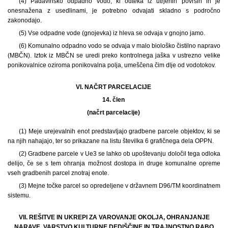
(4) Padavinsko odpadno vodo, ki odteka iz utrjenih površin in je
onesnažena z usedlinami, je potrebno odvajati skladno s področno
zakonodajo.
(5) Vse odpadne vode (gnojevka) iz hleva se odvaja v gnojno jamo.
(6) Komunalno odpadno vodo se odvaja v malo biološko čistilno napravo
(MBČN). Iztok iz MBČN se uredi preko kontrolnega jaška v ustrezno velike
ponikovalnice oziroma ponikovalna polja, umeščena čim dlje od vodotokov.
VI. NAČRT PARCELACIJE
14. člen
(načrt parcelacije)
(1) Meje urejevalnih enot predstavljajo gradbene parcele objektov, ki se
na njih nahajajo, ter so prikazane na listu številka 6 grafičnega dela OPPN.
(2) Gradbene parcele v Ue3 se lahko ob upoštevanju določil tega odloka
delijo, če se s tem ohranja možnost dostopa in druge komunalne opreme
vseh gradbenih parcel znotraj enote.
(3) Mejne točke parcel so opredeljene v državnem D96/TM koordinatnem
sistemu.
VII. REŠITVE IN UKREPI ZA VAROVANJE OKOLJA, OHRANJANJE
NARAVE, VARSTVO KULTURNE DEDIŠČINE IN TRAJNOSTNO RABO