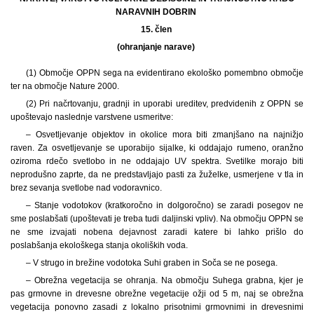
NARAVNIH DOBRIN
15. člen
(ohranjanje narave)
(1) Območje OPPN sega na evidentirano ekološko pomembno območje
ter na območje Nature 2000.
(2) Pri načrtovanju, gradnji in uporabi ureditev, predvidenih z OPPN se
upoštevajo naslednje varstvene usmeritve:
– Osvetljevanje objektov in okolice mora biti zmanjšano na najnižjo
raven. Za osvetljevanje se uporabijo sijalke, ki oddajajo rumeno, oranžno
oziroma rdečo svetlobo in ne oddajajo UV spektra. Svetilke morajo biti
neprodušno zaprte, da ne predstavljajo pasti za žuželke, usmerjene v tla in
brez sevanja svetlobe nad vodoravnico.
– Stanje vodotokov (kratkoročno in dolgoročno) se zaradi posegov ne
sme poslabšati (upoštevati je treba tudi daljinski vpliv). Na območju OPPN se
ne sme izvajati nobena dejavnost zaradi katere bi lahko prišlo do
poslabšanja ekološkega stanja okoliških voda.
– V strugo in brežine vodotoka Suhi graben in Soča se ne posega.
– Obrežna vegetacija se ohranja. Na območju Suhega grabna, kjer je
pas grmovne in drevesne obrežne vegetacije ožji od 5 m, naj se obrežna
vegetacija ponovno zasadi z lokalno prisotnimi grmovnimi in drevesnimi