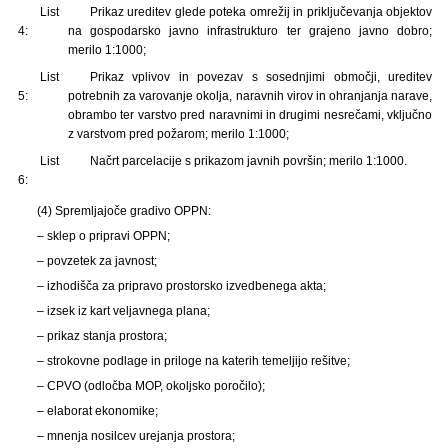
List
Prikaz ureditev glede poteka omrežij in priključevanja objektov
4:
na gospodarsko javno infrastrukturo ter grajeno javno dobro;
merilo 1:1000;
List
Prikaz vplivov in povezav s sosednjimi območji, ureditev
5:
potrebnih za varovanje okolja, naravnih virov in ohranjanja narave,
obrambo ter varstvo pred naravnimi in drugimi nesrečami, vključno
z varstvom pred požarom; merilo 1:1000;
List
Načrt parcelacije s prikazom javnih površin; merilo 1:1000.
6:
(4) Spremljajoče gradivo OPPN:
– sklep o pripravi OPPN;
– povzetek za javnost;
– izhodišča za pripravo prostorsko izvedbenega akta;
– izsek iz kart veljavnega plana;
– prikaz stanja prostora;
– strokovne podlage in priloge na katerih temeljijo rešitve;
– CPVO (odločba MOP, okoljsko poročilo);
– elaborat ekonomike;
– mnenja nosilcev urejanja prostora;