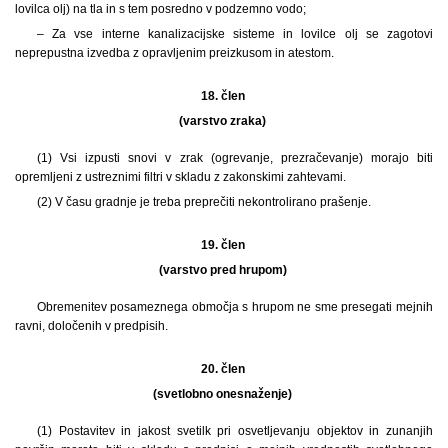
lovilca olj) na tla in s tem posredno v podzemno vodo;
– Za vse interne kanalizacijske sisteme in lovilce olj se zagotovi
neprepustna izvedba z opravljenim preizkusom in atestom.
18. člen
(varstvo zraka)
(1) Vsi izpusti snovi v zrak (ogrevanje, prezračevanje) morajo biti
opremljeni z ustreznimi filtri v skladu z zakonskimi zahtevami.
(2) V času gradnje je treba preprečiti nekontrolirano prašenje.
19. člen
(varstvo pred hrupom)
Obremenitev posameznega območja s hrupom ne sme presegati mejnih
ravni, določenih v predpisih.
20. člen
(svetlobno onesnaženje)
(1) Postavitev in jakost svetilk pri osvetljevanju objektov in zunanjih