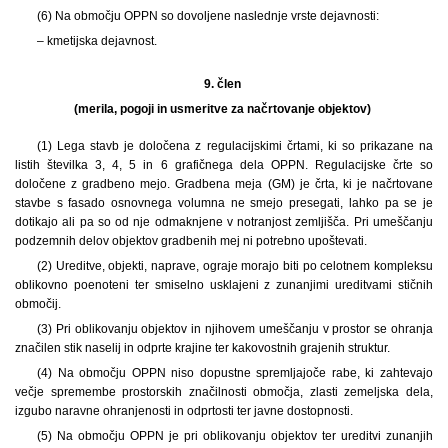
(6) Na območju OPPN so dovoljene naslednje vrste dejavnosti:
– kmetijska dejavnost.
9. člen
(merila, pogoji in usmeritve za načrtovanje objektov)
(1) Lega stavb je določena z regulacijskimi črtami, ki so prikazane na
listih številka 3, 4, 5 in 6 grafičnega dela OPPN. Regulacijske črte so
določene z gradbeno mejo. Gradbena meja (GM) je črta, ki je načrtovane
stavbe s fasado osnovnega volumna ne smejo presegati, lahko pa se je
dotikajo ali pa so od nje odmaknjene v notranjost zemljišča. Pri umeščanju
podzemnih delov objektov gradbenih mej ni potrebno upoštevati.
(2) Ureditve, objekti, naprave, ograje morajo biti po celotnem kompleksu
oblikovno poenoteni ter smiselno usklajeni z zunanjimi ureditvami stičnih
območij.
(3) Pri oblikovanju objektov in njihovem umeščanju v prostor se ohranja
značilen stik naselij in odprte krajine ter kakovostnih grajenih struktur.
(4) Na območju OPPN niso dopustne spremljajoče rabe, ki zahtevajo
večje spremembe prostorskih značilnosti območja, zlasti zemeljska dela,
izgubo naravne ohranjenosti in odprtosti ter javne dostopnosti.
(5) Na območju OPPN je pri oblikovanju objektov ter ureditvi zunanjih