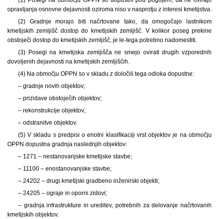
opravljanja osnovne dejavnosti oziroma niso v nasprotju z interesi kmetijstva.
(2) Gradnje morajo biti načrtovane tako, da omogočajo lastnikom
kmetijskih zemljišč dostop do kmetijskih zemljišč. V kolikor poseg prekine
obstoječi dostop do kmetijskih zemljišč, je le-tega potrebno nadomestiti.
(3) Posegi na kmetijska zemljišča ne smejo ovirati drugih vzporednih
dovoljenih dejavnosti na kmetijskih zemljiščih.
(4) Na območju OPPN so v skladu z določili tega odloka dopustne:
– gradnje novih objektov;
– prizidave obstoječih objektov;
– rekonstrukcije objektov;
– odstranitve objektov.
(5) V skladu s predpisi o enotni klasifikaciji vrst objektov je na območju
OPPN dopustna gradnja naslednjih objektov:
– 1271 – nestanovanjske kmetijske stavbe;
– 11100 – enostanovanjske stavbe;
– 24202 – drugi kmetijski gradbeno inženirski objekti;
– 24205 – ograje in oporni zidovi;
– gradnja infrastrukture in ureditev, potrebnih za delovanje načrtovanih
kmetijskih objektov.