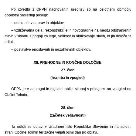
Po izvedbi z OPPN načrtovanih ureditev so na celotnem območju
dopustni naslednji posegi:
– odstranitev naprav in objektov;
– vzdrževalna dela, rekonstrukcije in novogradnje na mestu odstranjenih
stavb v skladu s pogoji za lego, velikost in oblikovanje stavb, ki jih določa ta
odlok;
– postavitve enostavnih in nezahtevnih objektov.
XII. PREHODNE IN KONČNE DOLOČBE
27. člen
(hramba in vpogled)
OPPN je v analogni in digitalni obliki skupaj s prilogami na vpogled na
Občini Tolmin.
28. člen
(začetek veljavnosti)
Ta odlok se objavi v Uradnem listu Republike Slovenije in na spletni
strani Občine Tolmin ter začne veljati osmi dan po objavi.