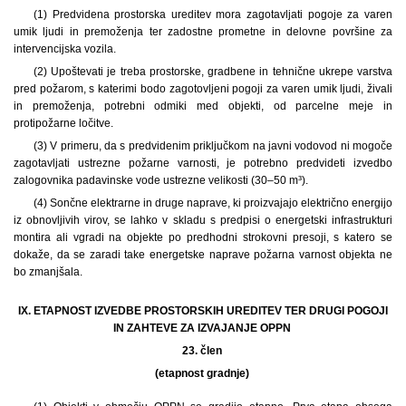
(1) Predvidena prostorska ureditev mora zagotavljati pogoje za varen
umik ljudi in premoženja ter zadostne prometne in delovne površine za
intervencijska vozila.
(2) Upoštevati je treba prostorske, gradbene in tehnične ukrepe varstva
pred požarom, s katerimi bodo zagotovljeni pogoji za varen umik ljudi, živali
in premoženja, potrebni odmiki med objekti, od parcelne meje in
protipožarne ločitve.
(3) V primeru, da s predvidenim priključkom na javni vodovod ni mogoče
zagotavljati ustrezne požarne varnosti, je potrebno predvideti izvedbo
zalogovnika padavinske vode ustrezne velikosti (30–50 m³).
(4) Sončne elektrarne in druge naprave, ki proizvajajo električno energijo
iz obnovljivih virov, se lahko v skladu s predpisi o energetski infrastrukturi
montira ali vgradi na objekte po predhodni strokovni presoji, s katero se
dokaže, da se zaradi take energetske naprave požarna varnost objekta ne
bo zmanjšala.
IX. ETAPNOST IZVEDBE PROSTORSKIH UREDITEV TER DRUGI POGOJI
IN ZAHTEVE ZA IZVAJANJE OPPN
23. člen
(etapnost gradnje)