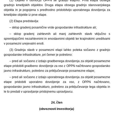
(1) Objekti v območju OPPN se gradijo etapno. Prva etapa obsega
gradnjo kmetijskih objektov. Druga etapa obsega gradnjo stanovanjskega
objekta in je pogojena s predhodno pridobitvijo uporabnega dovoljenja za
kmetijske objekte iz prve etape.
(2) Etapa predstavlja:
– sklop gradenj posamične vrste gospodarske infrastrukture ali;
– sklop gradenj zahtevnih ali manj zahtevnih stavb vključno s
spremljajočimi nezahtevnimi in enostavnimi objekti ter krajinskimi ureditvami
v posamezni urejevalni enoti.
(3) Gradnja stavb v posamezni etapi lahko poteka sočasno z gradnjo
gospodarske infrastrukture, pri čemer je potrebno:
– pred ali sočasno z izdajo gradbenega dovoljenja za objekt posamezne
etape pridobiti gradbeno dovoljenje za vso z OPPN načrtovano gospodarsko
javno infrastrukturo, potrebno za priključevanje posamezne etape;
– pred ali sočasno z izdajo uporabnega dovoljenja za objekt posamezne
etape pridobiti uporabno dovoljenje za vso, z OPPN načrtovano,
gospodarsko javno infrastrukturo, potrebno za priključevanje tega objekta in
le to predati v upravljanje pristojnemu upravljavcu.
24. člen
(obveznosti investitorja)