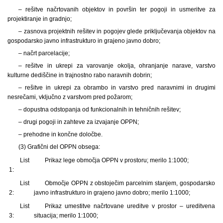
– rešitve načrtovanih objektov in površin ter pogoji in usmeritve za
projektiranje in gradnjo;
– zasnova projektnih rešitev in pogojev glede priključevanja objektov na
gospodarsko javno infrastrukturo in grajeno javno dobro;
– načrt parcelacije;
– rešitve in ukrepi za varovanje okolja, ohranjanje narave, varstvo
kulturne dediščine in trajnostno rabo naravnih dobrin;
– rešitve in ukrepi za obrambo in varstvo pred naravnimi in drugimi
nesrečami, vključno z varstvom pred požarom;
– dopustna odstopanja od funkcionalnih in tehničnih rešitev;
– drugi pogoji in zahteve za izvajanje OPPN;
– prehodne in končne določbe.
(3) Grafični del OPPN obsega:
List
Prikaz lege območja OPPN v prostoru; merilo 1:1000;
1:
List
Območje OPPN z obstoječim parcelnim stanjem, gospodarsko
2:
javno infrastrukturo in grajeno javno dobro; merilo 1:1000;
List
Prikaz umestitve načrtovane ureditve v prostor – ureditvena
3:
situacija; merilo 1:1000;