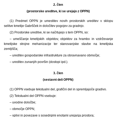
2. člen
(prostorske ureditve, ki se urejajo z OPPN)
(1) Predmet OPPN je umestitev novih prostorskih ureditev v sklopu
selitve kmetije Gabršček in določitev pogojev za gradnjo.
(2) Prostorske ureditve, ki se načrtujejo s tem OPPN, so:
– umeščanje kmetijskih objektov, objektov za hrambo in vzdrževanje
kmetijske strojne mehanizacije ter stanovanjske stavbe na kmetijska
zemljišča;
– ureditev gospodarske infrastrukture za obravnavano območje;
– ureditev zunanjih površin (dostopi ipd.).
3. člen
(sestavni deli OPPN)
(1) OPPN vsebuje tekstualni del, grafični del in spremljajoče gradivo.
(2) Tekstualni del OPPN vsebuje:
– uvodne določbe;
– območje OPPN;
– vplivi in povezave s sosednjimi enotami urejanja prostora;