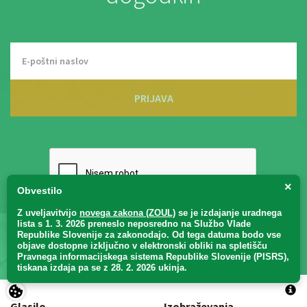
PRIJAVA
×
Obvestilo
Z uveljavitvijo
novega zakona (ZOUL)
se je
izdajanje uradnega
Seznanjen sem s
Splošnimi pogoji
in z
Izjavo o varstvu osebnih
lista s 1. 3. 2026 preneslo
neposredno
na Službo Vlade
Republike Slovenije za zakonodajo
. Od tega datuma bodo vse
podatkov
. *
objave dostopne izključno v elektronski obliki na spletišču
Pravnega informacijskega sistema Republike Slovenije (PISRS),
tiskana izdaja pa se z 28. 2. 2026 ukinja.
Glasilo
Izobraževanja