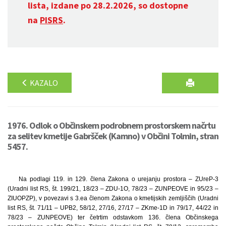
lista, izdane po 28.2.2026, so dostopne
na
PISRS
.
KAZALO
1976. Odlok o Občinskem podrobnem prostorskem načrtu
za selitev kmetije Gabršček (Kamno) v Občini Tolmin, stran
5457.
Na podlagi 119. in 129. člena Zakona o urejanju prostora – ZUreP-3
(Uradni list RS, št. 199/21, 18/23 – ZDU-1O, 78/23 – ZUNPEOVE in 95/23 –
ZIUOPZP), v povezavi s 3.ea členom Zakona o kmetijskih zemljiščih (Uradni
list RS, št. 71/11 – UPB2, 58/12, 27/16, 27/17 – ZKme-1D in 79/17, 44/22 in
78/23 – ZUNPEOVE) ter četrtim odstavkom 136. člena Občinskega