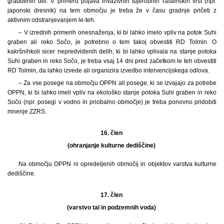
gradbenih del. V primeru pojava invazivnih tujerodnih rastlinskih vrst (npr.
japonski dresnik) na tem območju je treba že v času gradnje pričeti z
aktivnim odstranjevanjem le-teh.
– V izrednih primerih onesnaženja, ki bi lahko imelo vpliv na potok Suhi
graben ali reko Sočo, je potrebno o tem takoj obvestiti RD Tolmin. O
kakršnihkoli sicer nepredvidenih delih, ki bi lahko vplivala na stanje potoka
Suhi graben in reko Sočo, je treba vsaj 14 dni pred začetkom le teh obvestiti
RD Tolmin, da lahko izvede ali organizira izvedbo intervencijskega odlova.
– Za vse posege na območju OPPN ali posege, ki se izvajajo za potrebe
OPPN, ki bi lahko imeli vpliv na ekološko stanje potoka Suhi graben in reko
Sočo (npr. posegi v vodno in priobalno območje) je treba ponovno pridobiti
mnenje ZZRS.
16. člen
(ohranjanje kulturne dediščine)
Na območju OPPN ni opredeljenih območij in objektov varstva kulturne
dediščine.
17. člen
(varstvo tal in podzemnih voda)