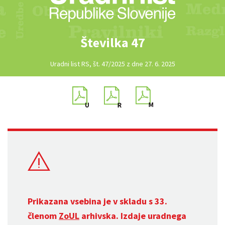
Številka 47
Uradni list RS, št. 47/2025 z dne 27. 6. 2025
Prikazana vsebina je v skladu s 33.
členom
ZoUL
arhivska. Izdaje uradnega