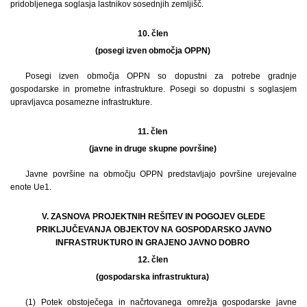
pridobljenega soglasja lastnikov sosednjih zemljišč.
10. člen
(posegi izven območja OPPN)
Posegi izven območja OPPN so dopustni za potrebe gradnje
gospodarske in prometne infrastrukture. Posegi so dopustni s soglasjem
upravljavca posamezne infrastrukture.
11. člen
(javne in druge skupne površine)
Javne površine na območju OPPN predstavljajo površine urejevalne
enote Ue1.
V. ZASNOVA PROJEKTNIH REŠITEV IN POGOJEV GLEDE
PRIKLJUČEVANJA OBJEKTOV NA GOSPODARSKO JAVNO
INFRASTRUKTURO IN GRAJENO JAVNO DOBRO
12. člen
(gospodarska infrastruktura)
(1) Potek obstoječega in načrtovanega omrežja gospodarske javne