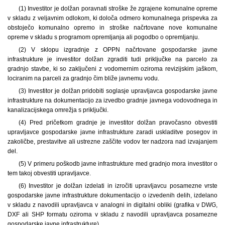
(1) Investitor je dolžan poravnati stroške že zgrajene komunalne opreme
v skladu z veljavnim odlokom, ki določa odmero komunalnega prispevka za
obstoječo komunalno opremo in stroške načrtovane nove komunalne
opreme v skladu s programom opremljanja ali pogodbo o opremljanju.
(2) V sklopu izgradnje z OPPN načrtovane gospodarske javne
infrastrukture je investitor dolžan zgraditi tudi priključke na parcelo za
gradnjo stavbe, ki so zaključeni z vodomernim oziroma revizijskim jaškom,
lociranim na parceli za gradnjo čim bliže javnemu vodu.
(3) Investitor je dolžan pridobiti soglasje upravljavca gospodarske javne
infrastrukture na dokumentacijo za izvedbo gradnje javnega vodovodnega in
kanalizacijskega omrežja s priključki.
(4) Pred pričetkom gradnje je investitor dolžan pravočasno obvestiti
upravljavce gospodarske javne infrastrukture zaradi uskladitve posegov in
zakoličbe, prestavitve ali ustrezne zaščite vodov ter nadzora nad izvajanjem
del.
(5) V primeru poškodb javne infrastrukture med gradnjo mora investitor o
tem takoj obvestiti upravljavce.
(6) Investitor je dolžan izdelati in izročiti upravljavcu posamezne vrste
gospodarske javne infrastrukture dokumentacijo o izvedenih delih, izdelano
v skladu z navodili upravljavca v analogni in digitalni obliki (grafika v DWG,
DXF ali SHP formatu oziroma v skladu z navodili upravljavca posamezne
gospodarske javne infrastrukture).