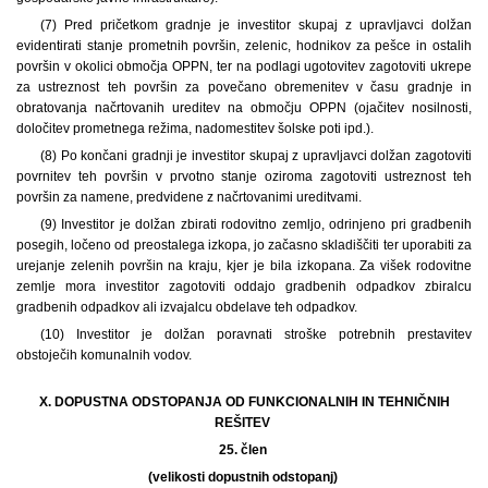
(7) Pred pričetkom gradnje je investitor skupaj z upravljavci dolžan
evidentirati stanje prometnih površin, zelenic, hodnikov za pešce in ostalih
površin v okolici območja OPPN, ter na podlagi ugotovitev zagotoviti ukrepe
za ustreznost teh površin za povečano obremenitev v času gradnje in
obratovanja načrtovanih ureditev na območju OPPN (ojačitev nosilnosti,
določitev prometnega režima, nadomestitev šolske poti ipd.).
(8) Po končani gradnji je investitor skupaj z upravljavci dolžan zagotoviti
povrnitev teh površin v prvotno stanje oziroma zagotoviti ustreznost teh
površin za namene, predvidene z načrtovanimi ureditvami.
(9) Investitor je dolžan zbirati rodovitno zemljo, odrinjeno pri gradbenih
posegih, ločeno od preostalega izkopa, jo začasno skladiščiti ter uporabiti za
urejanje zelenih površin na kraju, kjer je bila izkopana. Za višek rodovitne
zemlje mora investitor zagotoviti oddajo gradbenih odpadkov zbiralcu
gradbenih odpadkov ali izvajalcu obdelave teh odpadkov.
(10) Investitor je dolžan poravnati stroške potrebnih prestavitev
obstoječih komunalnih vodov.
X. DOPUSTNA ODSTOPANJA OD FUNKCIONALNIH IN TEHNIČNIH
REŠITEV
25. člen
(velikosti dopustnih odstopanj)