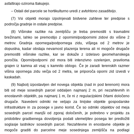
asfaltirajo oziroma tlakujejo.
– Ostali del parcele se hortikulturno uredi z avtohtono zasaditvijo.
(7) Vsi objekti morajo izpolnjevati bistvene zahteve ter predpise s
področja gradnje in ostale predpise.
(8) Višinske razlike na zemljišču je treba premostiti s travnatimi
brežinami, lahko se premostijo z opornimi/podpornimi zidovi do višine 2
metrov. Gradnja opornega/podpornega zidu, višjega od 2 metrov je
dopustna, kadar obstaja nevarnost plazenja terena ali ni mogoče drugače
premostiti višinske razlike, kar se dokaže z izdelavo geomehanskega
poročila. Oporni/podporni zid mora biti intenzivno ozelenjen, praviloma
grajen iz kamna ali vsaj s kamnito oblogo. Če je zaradi terenskih razmer
višina opornega zidu večja od 2 metra, se priporoča oporni zid izvesti v
kaskadah.
(9) Najbolj izpostavljen del novega objekta (nad in pod terenom) mora
biti od meje sosednjih parcel oddaljen najmanj 2 m, pri nezahtevnih in
enostavnih objektih, pa najmanj 1 m, če ni z regulacijskimi črtami določeno
drugače. Navedeni odmiki ne veljajo za linijske objekte gospodarske
infrastrukture in za posege v javno korist. Če so odmiki objektov od meja
sosednjih parcel manjši od zgoraj določenih, je potrebno v projektu za
pridobitev gradbenega dovoljenja podati utemeljitev posega ter predložiti
soglasje lastnikov sosednjih parcel. Nezahtevne in enostavne objekte je
mogoče graditi do parcelne meje sosednjega zemljišča na podlagi