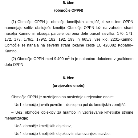
5. člen
(območje OPPN)
(1) Območje OPPN je območje kmetijskih zemljišč, ki se s tem OPPN
namenjajo selitvi obstoječe kmetije. Območje OPPN leži na zahodni strani
naselja Kamno in obsega parcele oziroma dele parcel številka: 170, 171,
172, 173, 179/1, 179/2, 182, 192, 193 in 665/3, vse k.o. 2231-Kamno.
Območje se nahaja na severni strani lokalne ceste LC 420082 Kobarid–
Kamno.
2
(2) Območje OPPN meri 9.400 m
in je natančno določeno v grafičnem
delu OPPN.
6. člen
(urejevalne enote)
Območje OPPN je razdeljeno na naslednje urejevalne enote:
– Ue1: območje javnih površin – dostopna pot do kmetijskih zemljišč;
– Ue2: območje objektov za hrambo in vzdrževanje kmetijske strojne
mehanizacije;
– Ue3: območje kmetijskih objektov;
– Ue4: območje kmetijskih objektov in stanovanjske stavbe.