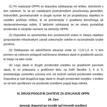
(1) Pri realizaciji OPPN so dopustna odstopanja od rešitev, določenih s
tem odlokom, če se pri nadaljnjem podrobnejšem preučevanju geoloških,
hidroloških, geomehanskih in drugih razmer ter pri projektiranju objektov in
ureditev poiščejo rešitve, ki so primernejše z gradbeno tehničnega ali
okoljevarstvenega vidika. S takšnimi odstopanji se ne smejo poslabšati
prostorske in okoljske razmere na območju OPPN.
(2) Dopustne so spremembe tras posameznih vodov in lokacij objektov
gospodarske infrastrukture zaradi ustreznejše oskrbe in racionalnejše izrabe
prostora.
(3) Odstopanja od zakoličbene situacije ceste so +1,0/-1,0 m. V tem
primeru se ustrezno prilagodi načrtovana struktura stavb in gradbenih parcel,
ki mejijo na tako cesto.
(4) Lega stavb in drugih prostorskih ureditev na gradbenih parcelah
stavb, ki so prikazane v grafičnem delu na listih številka 3, 4 in 5,
predstavljajo usmeritev oziroma eno od možnih variant prostorskih ureditev.
Dopustna je tudi drugačna lega stavb in drugih prostorskih ureditev, v kolikor
so ob tem upoštevani vsi prostorski izvedbeni pogoji tega odloka.
XI. DRUGI POGOJI IN ZAHTEVE ZA IZVAJANJE OPPN
26. člen
(posegi, dopustni po izvedbi načrtovanih ureditev)