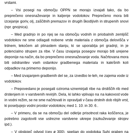
vrstami.
– Vsi posegi na območju OPPN se morajo izvajati tako, da bo
preprečeno onesnaževanje in kaljenje vodotokov. Preprečeno mora biti
izcejanje goriv, olj, zaščitnih premazov in drugih škodljivih in strupenih snovi
(npr. gnojnica).
– Med gradnjo in po njej se na območju vodnih in priobalnih zemljišč
vodotokov ne sme odlagati nobene vrste materiala z območja delovišča v
trdnem, tekočem ali plinastem stanju, ki se uporablja pri gradnji, in je
potencialno strupen za ribe. V času izvajanja posegov morajo biti urejene
deponije na način, da bo preprečeno onesnaževanje voda. Načrtovana mora
biti odstranitev vseh ostankov gradbenega materiala in kakršnih koli
odpadkov na primerno deponijo.
– Med izvajanjem gradbenih del se, za izvedbo le-teh, ne zajema vode iz
vodotokov.
– Prepovedano je posegati oziroma vznemirjati ribe na drstiščih rib med
drstenjem in v varstvenih revirjih. Dela, ki lahko vplivajo na na kakovost vode
in vodni režim, se ne sme načrtovati in opravljati v času drstnih dob ribjih vrst,
ki poseljujejo vodni prostor vodotokov, med 1. 10. in 30. 6..
– V primeru, da se na območju del odkrije prisotnost raka koščenca, je
potrebno zagotoviti vse ustrezne varstvene ukrepe (razkuževanje strojev
ipd.).
– V obstoječ odvod (cev ø 300), speljan do vodotoka Suhi graben na