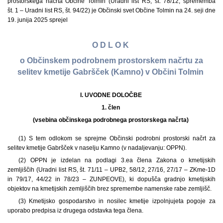
prostorskega načrta Občine Tolmin (Uradni list RS, št. 78/12, sprememba
št. 1 – Uradni list RS, št. 94/22) je Občinski svet Občine Tolmin na 24. seji dne
19. junija 2025 sprejel
O D L O K
o Občinskem podrobnem prostorskem načrtu za
selitev kmetije Gabršček (Kamno) v Občini Tolmin
I. UVODNE DOLOČBE
1. člen
(vsebina občinskega podrobnega prostorskega načrta)
(1) S tem odlokom se sprejme Občinski podrobni prostorski načrt za
selitev kmetije Gabršček v naselju Kamno (v nadaljevanju: OPPN).
(2) OPPN je izdelan na podlagi 3.ea člena Zakona o kmetijskih
zemljiščih (Uradni list RS, št. 71/11 – UPB2, 58/12, 27/16, 27/17 – ZKme-1D
in 79/17, 44/22 in 78/23 – ZUNPEOVE), ki dopušča gradnjo kmetijskih
objektov na kmetijskih zemljiščih brez spremembe namenske rabe zemljišč.
(3) Kmetijsko gospodarstvo in nosilec kmetije izpolnjujeta pogoje za
uporabo predpisa iz drugega odstavka tega člena.