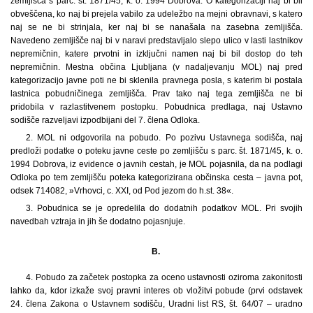
zemljišča s parc. št. 1871/45, k. o. 1994 Dobrova. O kategorizaciji naj bi bil
obveščena, ko naj bi prejela vabilo za udeležbo na mejni obravnavi, s katero
naj se ne bi strinjala, ker naj bi se nanašala na zasebna zemljišča.
Navedeno zemljišče naj bi v naravi predstavljalo slepo ulico v lasti lastnikov
nepremičnin, katere prvotni in izključni namen naj bi bil dostop do teh
nepremičnin. Mestna občina Ljubljana (v nadaljevanju MOL) naj pred
kategorizacijo javne poti ne bi sklenila pravnega posla, s katerim bi postala
lastnica pobudničinega zemljišča. Prav tako naj tega zemljišča ne bi
pridobila v razlastitvenem postopku. Pobudnica predlaga, naj Ustavno
sodišče razveljavi izpodbijani del 7. člena Odloka.
2. MOL ni odgovorila na pobudo. Po pozivu Ustavnega sodišča, naj
predloži podatke o poteku javne ceste po zemljišču s parc. št. 1871/45, k. o.
1994 Dobrova, iz evidence o javnih cestah, je MOL pojasnila, da na podlagi
Odloka po tem zemljišču poteka kategorizirana občinska cesta – javna pot,
odsek 714082, »Vrhovci, c. XXI, od Pod jezom do h.st. 38«.
3. Pobudnica se je opredelila do dodatnih podatkov MOL. Pri svojih
navedbah vztraja in jih še dodatno pojasnjuje.
B.
4.
Pobudo za začetek postopka za oceno ustavnosti oziroma zakonitosti
lahko da, kdor izkaže svoj pravni interes ob vložitvi pobude (prvi odstavek
24. člena Zakona o Ustavnem sodišču, Uradni list RS, št. 64/07 – uradno