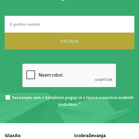
PRIJAVA
Seznanjen sem s
Splošnimi pogoji
in z
Izjavo o varstvu osebnih
podatkov
. *
Glasilo
Izobraževanja