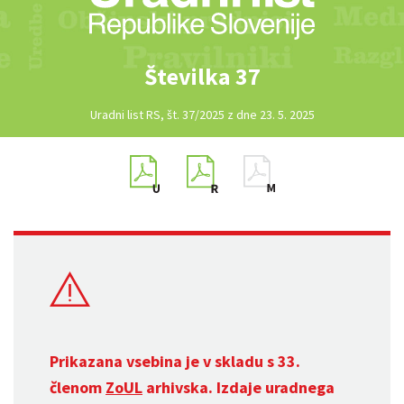
Številka 37
Uradni list RS, št. 37/2025 z dne 23. 5. 2025
Prikazana vsebina je v skladu s 33.
členom
ZoUL
arhivska. Izdaje uradnega