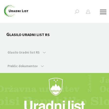
G
LASILO URADNI LIST RS
Glasilo Uradni list RS
Preklic dokumentov