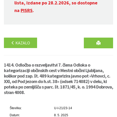
lista, izdane po 28.2.2026, so dostopne
na
PISRS
.
KAZALO
1414. Odločba o razveljavitvi 7. člena Odloka o
kategorizaciji občinskih cest v Mestni občini Ljubljana,
kolikor pod zap. št. 489 kategorizira javno pot »Vrhovci, c.
XXI, od Pod jezom do h.st. 38« (odsek 714082) v delu, ki
poteka po zemljišču s parc. št. 1871/45, k. o. 1994 Dobrova,
stran 4008.
Številka:
U-I-21/23-14
Datum:
8. 5. 2025