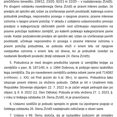
prečiščeno besedilo, 109/12, 23/20, 92/21 in 22/25 – v nadaljevanju ZUstS).
Po drugem odstavku navedenega člena ZUstS je pravni interes podan, če
predpis ali splošni akt, izdan za izvrševanje javnih pooblastil, katerega oceno
pobudnik predlaga, neposredno posega v njegove pravice, pravne interese
oziroma v njegov pravni položaj. V skladu z ustaljeno ustavnosodno presojo
predpisi o kategorizaciji občinskih javnih cest učinkujejo neposredno na
pravne položaje lastnikov zemljišč, po katerih potekajo kategorizirane javne
ceste. Kadar podzakonski predpis ali splošni akt, izdan za izvrševanje javnih
pooblastil, učinkuje neposredno in posega v pravne interese oziroma v
pravni položaj pobudnika, se pobuda vloži v enem letu od njegove
uveljavitve oziroma v enem letu od dneva, ko je pobudnik izvedel za
nastanek škodljivih posledic (tretji odstavek 24. člena ZUstS).
5. Pobudnica je med drugim predložila izpisek iz zemljiške knjige za
zemljišče s parc. št. 1871/45, k. o. 1994 Dobrova, ki potrjuje njeno lastništvo
tega zemljišča. Da po navedenem zemljišču poteka odsek javne poti 714082
(»Vrhovci, c. XXI, od Pod jezom do h.st. 38«), ni sporno. Pobudnica tako
izkazuje pravni interes za vloženo pobudo. Odlok je bil v Uradnem listu
Republike Slovenije objavljen 22. 7. 2022 in je začel veljati petnajsti dan po
objavi, tj. 6. 8. 2022 (11. člen Odloka). Pobuda je bila vložena 27. 1. 2023, tj.
v roku iz tretjega odstavka 24. člena ZUstS, in je pravočasna.
6. Ustavno sodišče je pobudo sprejelo in glede na izpolnjene pogoje iz
četrtega odstavka 26. člena ZUstS nadaljevalo odločanje o stvari sami.
7. Ustava v 69. členu določa, da je razlastitev (odvzem ali omejitev