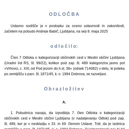
O D L O Č B A
Ustavno sodišče je v postopku za oceno ustavnosti in zakonitosti,
začetem na pobudo Andreje Babič, Ljubljana, na seji 8. maja 2025
o d l o č i l o:
Člen 7 Odloka o kategorizaciji občinskih cest v Mestni občini Ljubljana
(Uradni list RS, št. 99/22), kolikor pod zap. št. 489 kategorizira javno pot
»Vrhovci, c. XXI, od Pod jezom do h.st. 38« (odsek 714082) v delu, ki poteka
po zemljišču s parc. št. 1871/45, k. o. 1994 Dobrova, se razveljavi.
O b r a z l o ž i t e v
A.
1.
Pobudnica navaja, da izpodbija 7. člen Odloka o kategorizaciji
občinskih cest v Mestni občini Ljubljana (v nadaljevanju Odlok) pod zap.
št. 489, ker je v neskladju s 33. in 69. členom Ustave. Trdi, da je lastnica