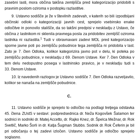
zasebni lasti, mora občina takšna zemljišča pred kategorizacijo pridobiti s
pravnim poslom oziroma v postopku razlastitve.
9. Ustavno sodišče je že v številnih zadevah, v katerih so bili izpodbijani
občinski odloki o kategorizaciji javnih cest, sprejelo vsebinsko enake
odločitve in ponovilo stališče, da so takšni predpisi v neskladju z Ustavo, če
občina z lastnikom ni sklenila pravnega posla za pridobitev zemljišč oziroma
1
lastnika ni razlastila.
Tudi v obravnavani zadevi MOL pred kategorizacijo
sporne javne poti po zemljišču pobudnice tega zemljišča ni pridobila v last.
Zato je 7. člen Odloka, kolikor kategorizira javno pot v delu, ki poteka po
zemljišču pobudnice, v neskladju z 69. členom Ustave. Ker 7. člen Odloka v
tem delu nedopustno posega v lastninsko pravico, je v neskladju tudi s
33. členom Ustave.
10. Iz navedenih razlogov je Ustavno sodišče 7. člen Odloka razveljavilo,
kolikor se nanaša na zemljišče pobudnice.
C.
11.
Ustavno sodišče je sprejelo to odločbo na podlagi tretjega odstavka
45. člena ZUstS v sestavi: podpredsednica dr. Neža Kogovšek Šalamon ter
sodnici in sodniki dr. Matej Accetto, dr. Rajko Knez, dr. Špelca Mežnar, dr. Rok
Svetlič, Marko Šorli in dr. Katja Šugman Stubbs. Sodnik dr. Rok Čeferin je bil
pri odločanju o tej zadevi izločen. Ustavno sodišče je odločbo sprejelo
soglasno.