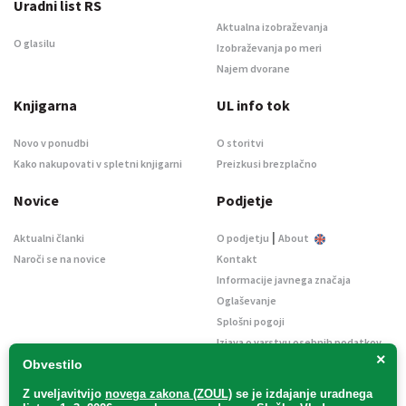
Uradni list RS
Aktualna izobraževanja
O glasilu
Izobraževanja po meri
Najem dvorane
Knjigarna
UL info tok
Novo v ponudbi
O storitvi
Kako nakupovati v spletni knjigarni
Preizkusi brezplačno
Novice
Podjetje
|
Aktualni članki
O podjetju
About
Naroči se na novice
Kontakt
Informacije javnega značaja
Oglaševanje
Splošni pogoji
Izjava o varstvu osebnih podatkov
×
E-dražbe
Obvestilo
Z uveljavitvijo
novega zakona (ZOUL)
se je
izdajanje uradnega