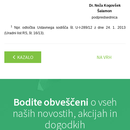
Dr. Neža Kogovšek
Šalamon
podpredsednica
1
Npr. odločba Ustavnega sodišča št. U-I-289/12 z dne 24. 1. 2013
(Uradni list RS, št. 16/13).
KAZALO
NA VRH
Bodite obveščeni
o vseh
naših novostih, akcijah in
dogodkih