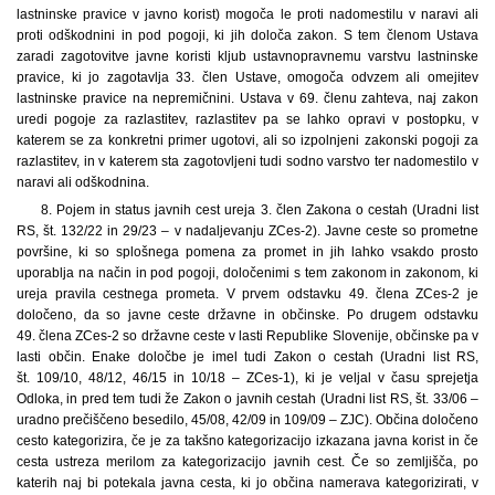
lastninske pravice v javno korist) mogoča le proti nadomestilu v naravi ali
proti odškodnini in pod pogoji, ki jih določa zakon. S tem členom Ustava
zaradi zagotovitve javne koristi kljub ustavnopravnemu varstvu lastninske
pravice, ki jo zagotavlja 33. člen Ustave, omogoča odvzem ali omejitev
lastninske pravice na nepremičnini. Ustava v 69. členu zahteva, naj zakon
uredi pogoje za razlastitev, razlastitev pa se lahko opravi v postopku, v
katerem se za konkretni primer ugotovi, ali so izpolnjeni zakonski pogoji za
razlastitev, in v katerem sta zagotovljeni tudi sodno varstvo ter nadomestilo v
naravi ali odškodnina.
8. Pojem in status javnih cest ureja 3. člen Zakona o cestah (Uradni list
RS, št. 132/22 in 29/23 – v nadaljevanju ZCes-2). Javne ceste so prometne
površine, ki so splošnega pomena za promet in jih lahko vsakdo prosto
uporablja na način in pod pogoji, določenimi s tem zakonom in zakonom, ki
ureja pravila cestnega prometa. V prvem odstavku 49. člena ZCes-2 je
določeno, da so javne ceste državne in občinske. Po drugem odstavku
49. člena ZCes-2 so državne ceste v lasti Republike Slovenije, občinske pa v
lasti občin. Enake določbe je imel tudi Zakon o cestah (Uradni list RS,
št. 109/10, 48/12, 46/15 in 10/18 – ZCes-1), ki je veljal v času sprejetja
Odloka, in pred tem tudi že Zakon o javnih cestah (Uradni list RS, št. 33/06 –
uradno prečiščeno besedilo, 45/08, 42/09 in 109/09 – ZJC). Občina določeno
cesto kategorizira, če je za takšno kategorizacijo izkazana javna korist in če
cesta ustreza merilom za kategorizacijo javnih cest. Če so zemljišča, po
katerih naj bi potekala javna cesta, ki jo občina namerava kategorizirati, v