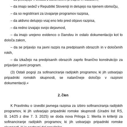
– da imajo sedež v Republiki Sloveniji in delujejo na njenem območju,
– da so registrirani za izvajanje programov razpisa,
– da aktivno delujejo vsaj eno leto pred objavo razpisa,
– da redno izvajajo svojo dejavnost,
– da imajo urejeno evidenco o članstvu in ostalo dokumentacijo kot to
določa zakon,
– da se prijavijo na javni razpis na predpisanih obrazcih in v določenih
rokih,
– da izkažejo na predpisanih obrazcih zaprto finančno konstrukcijo za
prijavljen javni program.
(3) Ostali pogoji za sofinanciranje radijskih programov, ki jih ustvarjajo
pripadniki romskih skupnosti, se natančneje določijo v razpisni
dokumentaciji.«
2. člen
K Pravilniku o izvedbi javnega razpisa za izbiro sofinanciranja radijskih
programov, ki jih ustvarjajo pripadniki romske skupnosti (Uradni list RS,
št. 14/25 z dne 7. 3. 2025) se doda nova Priloga 1: Merila in kriteriji za
sofinanciranje radijskih programov, ki jih ustvarjajo pripadniki romske