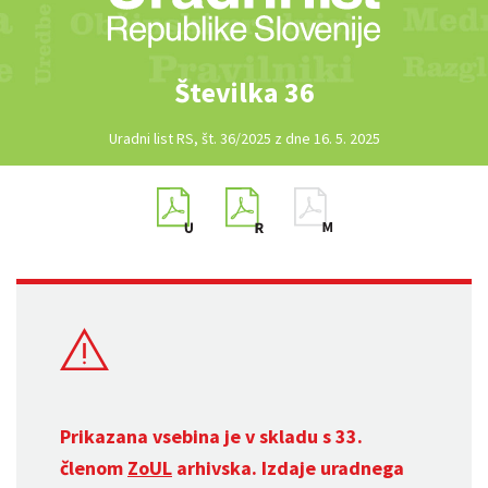
Številka 36
Uradni list RS, št. 36/2025 z dne 16. 5. 2025
Prikazana vsebina je v skladu s 33.
členom
ZoUL
arhivska. Izdaje uradnega