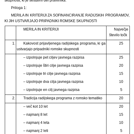
skupnosti, ki je sestavni del pravilnika.
Priloga 1:
MERILA IN KRITERIJI ZA SOFINANCIRANJE RADIJSKIH PROGRAMOV,
KI JIH USTVARJAJO PRIPADNIKI ROMSKE SKUPNOSTI
MERILA IN KRITERIJI
Največje
število točk
1.
Kakovost prijavljenega radijskega programa, ki ga
25
ustvarjajo pripadniki romske skupnosti
– izpolnjuje pet ciljev javnega razpisa
25
– izpolnjuje štiri cilje javnega razpisa
20
– izpolnjuje tri cilje javnega razpisa
15
– izpolnjuje dva cilja javnega razpisa
10
– izpolnjuje en cilj javnega razpisa
5
2.
Tradicija radijskega programa z romsko tematiko
20
– več kot 10 let
20
– najmanj 8 let
15
– najmanj 4 leta
10
– najmanj 2 leti
5