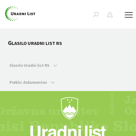
G
LASILO URADNI LIST RS
Glasilo Uradni list RS
Preklic dokumentov