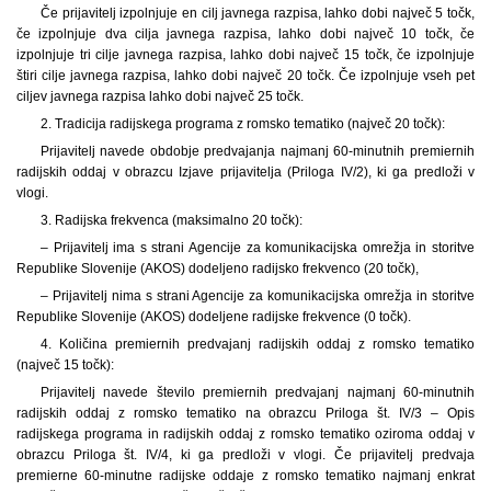
Če prijavitelj izpolnjuje en cilj javnega razpisa, lahko dobi največ 5 točk,
če izpolnjuje dva cilja javnega razpisa, lahko dobi največ 10 točk, če
izpolnjuje tri cilje javnega razpisa, lahko dobi največ 15 točk, če izpolnjuje
štiri cilje javnega razpisa, lahko dobi največ 20 točk. Če izpolnjuje vseh pet
ciljev javnega razpisa lahko dobi največ 25 točk.
2. Tradicija radijskega programa z romsko tematiko (največ 20 točk):
Prijavitelj navede obdobje predvajanja najmanj 60-minutnih premiernih
radijskih oddaj v obrazcu Izjave prijavitelja (Priloga IV/2), ki ga predloži v
vlogi.
3. Radijska frekvenca (maksimalno 20 točk):
– Prijavitelj ima s strani Agencije za komunikacijska omrežja in storitve
Republike Slovenije (AKOS) dodeljeno radijsko frekvenco (20 točk),
– Prijavitelj nima s strani Agencije za komunikacijska omrežja in storitve
Republike Slovenije (AKOS) dodeljene radijske frekvence (0 točk).
4. Količina premiernih predvajanj radijskih oddaj z romsko tematiko
(največ 15 točk):
Prijavitelj navede število premiernih predvajanj najmanj 60-minutnih
radijskih oddaj z romsko tematiko na obrazcu Priloga št. IV/3 – Opis
radijskega programa in radijskih oddaj z romsko tematiko oziroma oddaj v
obrazcu Priloga št. IV/4, ki ga predloži v vlogi. Če prijavitelj predvaja
premierne 60-minutne radijske oddaje z romsko tematiko najmanj enkrat