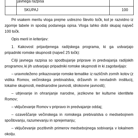
javnega razpisa
SKUPAJ
100
Pri vsakem merilu vloga prejme ustrezno število točk, kot je razvidno iz
zgornje tabele in spodaj podanega opisa. Vloga lahko dobi skupaj največ
100 točk.
Opis meril in kriterijev:
1. Kakovost prijavljenega radijskega programa, ki ga ustvarjajo
pripadniki romske skupnosti (največ 25 točk):
Cilji javnega razpisa so spodbujanje priprave in predvajanja radijskih
programov, ki jih ustvarjajo pripadniki romske skupnosti in ki zagotavljajo:
– uravnoteženo prikazovanje romske tematike iz različnih zornih kotov (z
vidika Romov, večinskega prebivalstva, državnih in nevladnih institucij,
lokalne skupnosti, mednarodne javnosti, strokovne javnosti);
– utrjevanje in ohranjanje narodne, jezikovne ter kulturne identitete
Romov;
– vključevanje Romov v pripravo in predvajanje oddaj;
– ozaveščanje večinskega in romskega prebivalstva o medsebojnem
spoštovanju, razumevanju in sprejemanju;
– vključevanje pozitivnih primerov medsebojnega sobivanja v lokalnem
okolju.