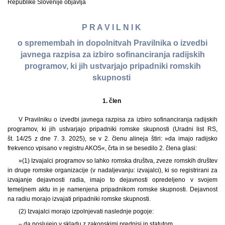
Republike Slovenije objavlja
P R A V I L N I K
o spremembah in dopolnitvah Pravilnika o izvedbi
javnega razpisa za izbiro sofinanciranja radijskih
programov, ki jih ustvarjajo pripadniki romskih
skupnosti
1. člen
V Pravilniku o izvedbi javnega razpisa za izbiro sofinanciranja radijskih
programov, ki jih ustvarjajo pripadniki romske skupnosti (Uradni list RS,
št. 14/25 z dne 7. 3. 2025), se v 2. členu alineja štiri: »da imajo radijsko
frekvenco vpisano v registru AKOS«, črta in se besedilo 2. člena glasi:
»(1) Izvajalci programov so lahko romska društva, zveze romskih društev
in druge romske organizacije (v nadaljevanju: izvajalci), ki so registrirani za
izvajanje dejavnosti radia, imajo to dejavnosti opredeljeno v svojem
temeljnem aktu in je namenjena pripadnikom romske skupnosti. Dejavnost
na radiu morajo izvajati pripadniki romske skupnosti.
(2) Izvajalci morajo izpolnjevati naslednje pogoje:
– da poslujejo v skladu z zakonskimi predpisi in statutom,