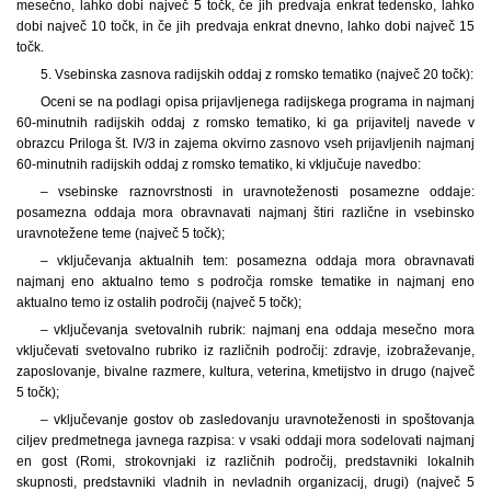
mesečno, lahko dobi največ 5 točk, če jih predvaja enkrat tedensko, lahko
dobi največ 10 točk, in če jih predvaja enkrat dnevno, lahko dobi največ 15
točk.
5. Vsebinska zasnova radijskih oddaj z romsko tematiko (največ 20 točk):
Oceni se na podlagi opisa prijavljenega radijskega programa in najmanj
60-minutnih radijskih oddaj z romsko tematiko, ki ga prijavitelj navede v
obrazcu Priloga št. IV/3 in zajema okvirno zasnovo vseh prijavljenih najmanj
60-minutnih radijskih oddaj z romsko tematiko, ki vključuje navedbo:
– vsebinske raznovrstnosti in uravnoteženosti posamezne oddaje:
posamezna oddaja mora obravnavati najmanj štiri različne in vsebinsko
uravnotežene teme (največ 5 točk);
– vključevanja aktualnih tem: posamezna oddaja mora obravnavati
najmanj eno aktualno temo s področja romske tematike in najmanj eno
aktualno temo iz ostalih področij (največ 5 točk);
– vključevanja svetovalnih rubrik: najmanj ena oddaja mesečno mora
vključevati svetovalno rubriko iz različnih področij: zdravje, izobraževanje,
zaposlovanje, bivalne razmere, kultura, veterina, kmetijstvo in drugo (največ
5 točk);
– vključevanje gostov ob zasledovanju uravnoteženosti in spoštovanja
ciljev predmetnega javnega razpisa: v vsaki oddaji mora sodelovati najmanj
en gost (Romi, strokovnjaki iz različnih področij, predstavniki lokalnih
skupnosti, predstavniki vladnih in nevladnih organizacij, drugi) (največ 5