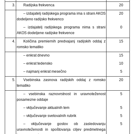
3.
Radijska frekvenca
20
– izdajatelj radijskega programa ima s strani AKOS
20
dodeljeno radijsko frekvenco
– izdajatelj radijskega programa nima s strani
0
AKOS dodeljene radijske frekvence
4.
Količina premiernih predvajanj radijskih oddaj z
15
romsko tematiko
– enkrat dnevno
15
– enkrat tedensko
10
– najmanj enkrat mesečno
5
5.
Vsebinska zasnova radijskih oddaj z romsko
20
tematiko
– vsebinska raznovrstnost in uravnoteženost
5
posamezne oddaje
– vključevanje aktualnih tem
5
– vključevanje svetovalnih rubrik
5
– vključevanje gostov ob zasledovanju
5
uravnoteženosti in spoštovanja ciljev predmetnega