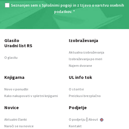
Seznanjen sem s
Splošnimi pogoji
in z
Izjavo o varstvu osebnih
podatkov
. *
Glasilo
Izobraževanja
Uradni list RS
Aktualna izobraževanja
O glasilu
Izobraževanja po meri
Najem dvorane
Knjigarna
UL info tok
Novo v ponudbi
O storitvi
Kako nakupovati v spletni knjigarni
Preizkusi brezplačno
Novice
Podjetje
|
Aktualni članki
O podjetju
About
Naroči se na novice
Kontakt