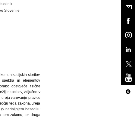
dsednik
ke Slovenije
komunikacijskih storitev,
ga spektra in elementov
porabo obstoječe fizične
ij in storitev, vključno v
in ureja varovanje pravice
ročju tega zakona, ureja
e (v nadaljnjem besedilu:
po tem zakonu, ter druga