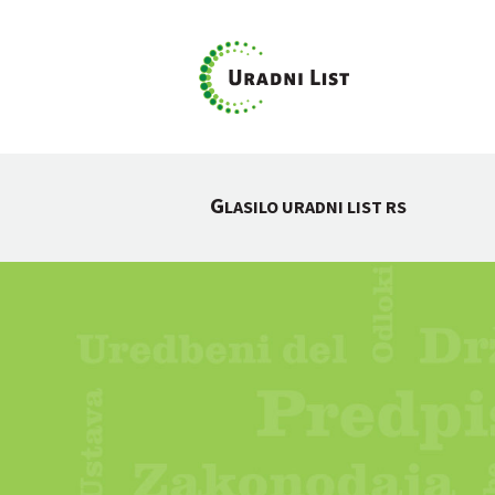
G
LASILO URADNI LIST RS