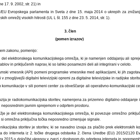
ne 17. 9. 2002, str. 21) in
1/EU Evropskega parlamenta in Sveta z dne 15. maja 2014 o ukrepih za znižanje
ih omrežij visokih hitrosti (UL L št. 155 z dne 23. 5. 2014, str. 1).
3. člen
(pomen izrazov)
v tem zakonu, pomenijo:
e del elektronskega komunikacijskega omrežja, ki je namenjen oddajanju ali sprej
ablov in priključenih naprav, ki so lahko posamezni deli ali integrirani v celoto.
ramski vmesnik (API) pomeni programske vmesnike med aplikacijami, ki jih zagotavl
iri v zmogljivejši digitalni televizijski opremi za digitalne televizijske in radijske storitv
 komunikacije v sili pomeni center za obveščanje ali operativno-komunikacijski cen
fuzija je radiokomunikacijska storitev, namenjena za prizemno digitalno oddajanje in
 z neposrednim javnim sprejemom v odprtem prostoru.
je je del elektronskega komunikacijskega omrežja, ki povezuje omrežno priključn
 si omrežna priključna točka neposredno izmenjuje signale.
ikacijska storitev je storitev, ki se navadno izvaja za plačilo prek elektronskih k
opa do interneta iz 2. točke drugega odstavka 2. člena Uredbe (EU) 2015/2120 
a 2015 o določitvi ukrepov v zvezi z dostopom do odprtega interneta in sprememb