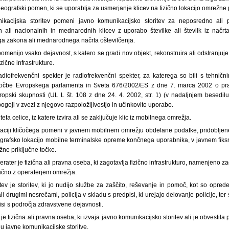
ografski pomen, ki se uporablja za usmerjanje klicev na fizično lokacijo omrežne p
kacijska storitev pomeni javno komunikacijsko storitev za neposredno ali p
 ali nacionalnih in mednarodnih klicev z uporabo številke ali številk iz načrt
ega zakona ali mednarodnega načrta oštevilčenja.
menijo vsako dejavnost, s katero se gradi nov objekt, rekonstruira ali odstranjuje 
zične infrastrukture.
adiofrekvenčni spekter je radiofrekvenčni spekter, za katerega so bili s tehničn
očbe Evropskega parlamenta in Sveta 676/2002/ES z dne 7. marca 2002 o pra
ropski skupnosti (UL L št. 108 z dne 24. 4. 2002, str. 1) (v nadaljnjem besedi
ogoji v zvezi z njegovo razpoložljivostjo in učinkovito uporabo.
iteta celice, iz katere izvira ali se zaključuje klic iz mobilnega omrežja.
okaciji kličočega pomeni v javnem mobilnem omrežju obdelane podatke, pridobljene
eografsko lokacijo mobilne terminalske opreme končnega uporabnika, v javnem fi
ne priključne točke.
perater je fizična ali pravna oseba, ki zagotavlja fizično infrastrukturo, namenjeno
jučno z operaterjem omrežja.
itev je storitev, ki jo nudijo službe za zaščito, reševanje in pomoč, kot so opred
i drugimi nesrečami, policija v skladu s predpisi, ki urejajo delovanje policije, t
si s področja zdravstvene dejavnosti.
e je fizična ali pravna oseba, ki izvaja javno komunikacijsko storitev ali je obvestila 
 javne komunikacijske storitve.