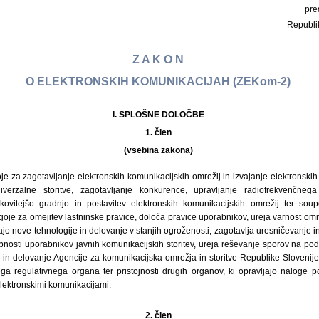
pre
Republi
Z A K O N
O ELEKTRONSKIH KOMUNIKACIJAH (ZEKom-2)
I. SPLOŠNE DOLOČBE
1. člen
(vsebina zakona)
e za zagotavljanje elektronskih komunikacijskih omrežij in izvajanje elektronskih 
iverzalne storitve, zagotavljanje konkurence, upravljanje radiofrekvenčne
nkovitejšo gradnjo in postavitev elektronskih komunikacijskih omrežij ter sou
goje za omejitev lastninske pravice, določa pravice uporabnikov, ureja varnost omrež
ašajo nove tehnologije in delovanje v stanjih ogroženosti, zagotavlja uresničevanje 
nosti uporabnikov javnih komunikacijskih storitev, ureja reševanje sporov na pod
jo in delovanje Agencije za komunikacijska omrežja in storitve Republike Slovenij
ga regulativnega organa ter pristojnosti drugih organov, ki opravljajo naloge 
lektronskimi komunikacijami.
2. člen