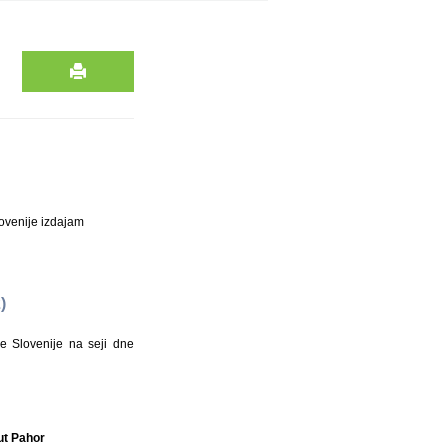
ovenije izdajam
2)
e Slovenije na seji dne
ut Pahor