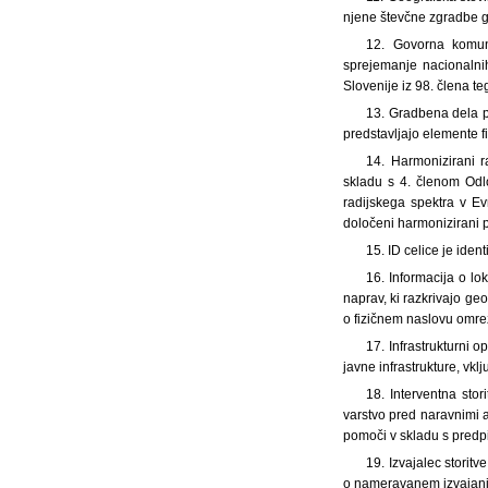
njene števčne zgradbe ge
12. Govorna komuni
sprejemanje nacionalnih
Slovenije iz 98. člena t
13. Gradbena dela po
predstavljajo elemente fi
14. Harmonizirani r
skladu s 4. členom Odl
radijskega spektra v Ev
določeni harmonizirani p
15. ID celice je ident
16. Informacija o l
naprav, ki razkrivajo g
o fizičnem naslovu omrež
17. Infrastrukturni o
javne infrastrukture, vkl
18. Interventna stor
varstvo pred naravnimi al
pomoči v skladu s predpi
19. Izvajalec storitv
o nameravanem izvajanju