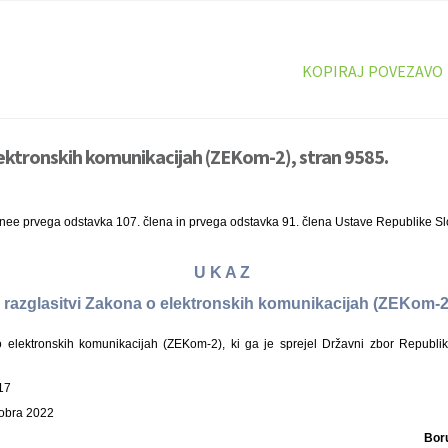
KOPIRAJ POVEZAVO
ektronskih komunikacijah (ZEKom-2), stran 9585.
inee prvega odstavka 107. člena in prvega odstavka 91. člena Ustave Republike Sl
U K A Z
 razglasitvi Zakona o elektronskih komunikacijah (ZEKom-
elektronskih komunikacijah (ZEKom-2), ki ga je sprejel Državni zbor Republik
17
tobra 2022
Bor