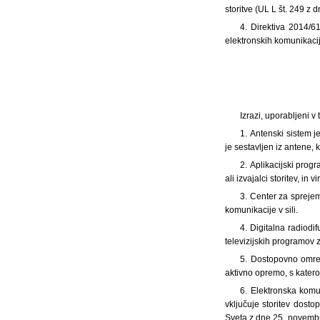
storitve (UL L št. 249 z d
4. Direktiva 2014/6
elektronskih komunikacijsk
Izrazi, uporabljeni 
1. Antenski sistem j
je sestavljen iz antene, k
2. Aplikacijski prog
ali izvajalci storitev, in v
3. Center za sprejem
komunikacije v sili.
4. Digitalna radiodi
televizijskih programov
5. Dostopovno omrež
aktivno opremo, s katero
6. Elektronska komun
vključuje storitev dost
Sveta z dne 25. novembr