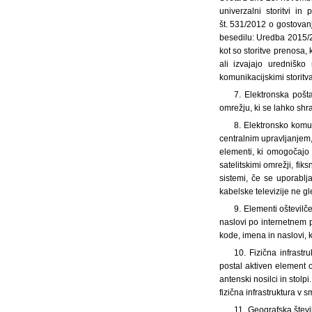
univerzalni storitvi i
št. 531/2012 o gostovanj
besedilu: Uredba 2015/21
kot so storitve prenosa, k
ali izvajajo uredniško
komunikacijskimi storitv
7. Elektronska poš
omrežju, ki se lahko shr
8. Elektronsko komuni
centralnim upravljanjem,
elementi, ki omogočajo p
satelitskimi omrežji, fi
sistemi, če se uporablja
kabelske televizije ne g
9. Elementi oštevilč
naslovi po internetnem p
kode, imena in naslovi,
10. Fizična infrast
postal aktiven element om
antenski nosilci in stolp
fizična infrastruktura v 
11. Geografska števi