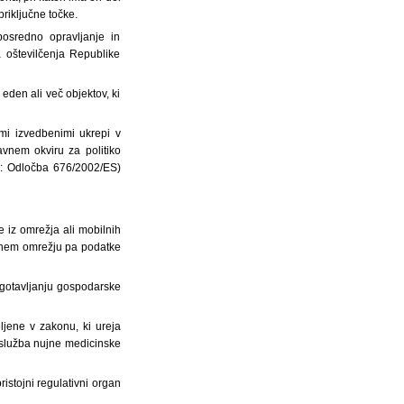
riključne točke.
osredno opravljanje in
a oštevilčenja Republike
eden ali več objektov, ki
imi izvedbenimi ukrepi v
vnem okviru za politiko
lu: Odločba 676/2002/ES)
 iz omrežja ali mobilnih
ksnem omrežju pa podatke
 zagotavljanju gospodarske
eljene v zakonu, ki ureja
er služba nujne medicinske
pristojni regulativni organ