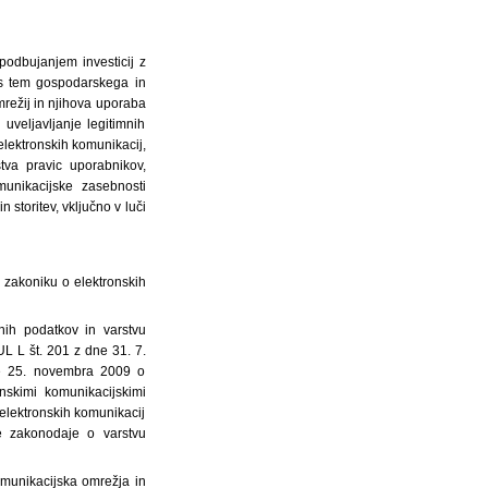
podbujanjem investicij z
n s tem gospodarskega in
mrežij in njihova uporaba
uveljavljanje legitimnih
elektronskih komunikacij,
tva pravic uporabnikov,
munikacijske zasebnosti
 storitev, vključno v luči
zakoniku o elektronskih
nih podatkov in varstvu
UL L št. 201 z dne 31. 7.
ne 25. novembra 2009 o
nskimi komunikacijskimi
 elektronskih komunikacij
e zakonodaje o varstvu
omunikacijska omrežja in