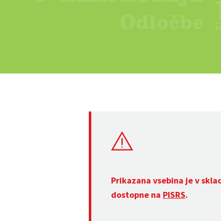
Prikazana vsebina je v skla
dostopne na
PISRS
.