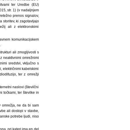
ritvami ter Uredbe (EU)
15, str. 1) (v nadaljnjem
pretežno prenos signalov,
a storitev, ki zagotavljajo
žij ali z elektronskimi
 javnem komunikacijskem
.
rukturi ali zmogljivosti s
o z neaktivnimi omrežnimi
nimi sredstvi, vključno s
, električnimi kabelskimi
iodifuzijo, ter z omrežji
ernetni naslovi (številčni
 točkami, ter številke in
ov omrežja, ne da bi sam
avbe ali dostopi v stavbe,
ranske potrebe ljudi, niso
ona, pri kateri ima en del