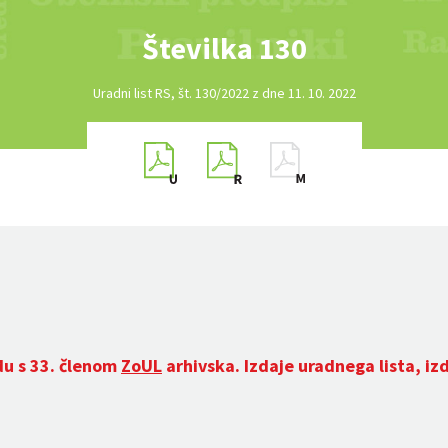
Številka 130
Uradni list RS, št. 130/2022 z dne 11. 10. 2022
du s 33. členom
ZoUL
arhivska. Izdaje uradnega lista, iz