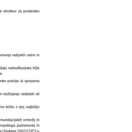
 stroškov za postavitev
emanju radijskih valov in
jajo radiodifuzijske hiše
e.
ter policije, ki sprejema
 razširjanje radijskih ali
o točko z njej najbližjo
omunikacijskih omrežij in
Evropskega parlamenta in
i Direktive 2002/22/ES o