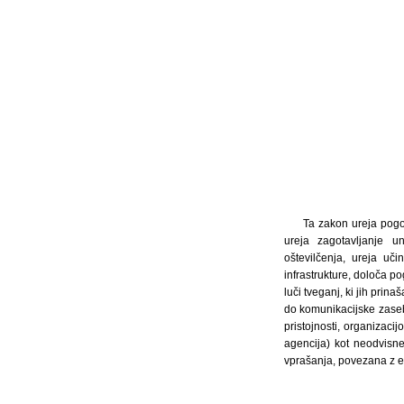
Ta zakon ureja pogoj
ureja zagotavljanje un
oštevilčenja, ureja uči
infrastrukture, določa po
luči tveganj, ki jih prin
do komunikacijske zaseb
pristojnosti, organizaci
agencija) kot neodvisne
vprašanja, povezana z e