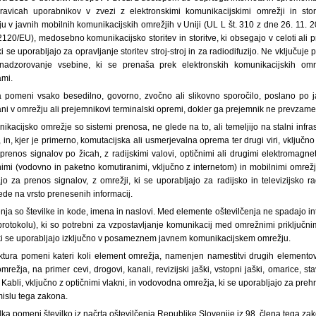
n pravicah uporabnikov v zvezi z elektronskimi komunikacijskimi omrežji in sto
u v javnih mobilnih komunikacijskih omrežjih v Uniji (UL L št. 310 z dne 26. 11. 20
20/EU), medosebno komunikacijsko storitev in storitve, ki obsegajo v celoti ali 
i se uporabljajo za opravljanje storitev stroj-stroj in za radiodifuzijo. Ne vključuje p
 nadzorovanje vsebine, ki se prenaša prek elektronskih komunikacijskih omre
ami.
ta pomeni vsako besedilno, govorno, zvočno ali slikovno sporočilo, poslano po
ani v omrežju ali prejemnikovi terminalski opremi, dokler ga prejemnik ne prevzame
kacijsko omrežje so sistemi prenosa, ne glede na to, ali temeljijo na stalni infrast
 in, kjer je primerno, komutacijska ali usmerjevalna oprema ter drugi viri, vključn
renos signalov po žicah, z radijskimi valovi, optičnimi ali drugimi elektromagnet
ksnimi (vodovno in paketno komutiranimi, vključno z internetom) in mobilnimi omrežji
jo za prenos signalov, z omrežji, ki se uporabljajo za radijsko in televizijsko rad
lede na vrsto prenesenih informacij.
enja so številke in kode, imena in naslovi. Med elemente oštevilčenja ne spadajo int
rotokolu), ki so potrebni za vzpostavljanje komunikacij med omrežnimi priključnimi
 ki se uporabljajo izključno v posameznem javnem komunikacijskem omrežju.
ruktura pomeni kateri koli element omrežja, namenjen namestitvi drugih element
režja, na primer cevi, drogovi, kanali, revizijski jaški, vstopni jaški, omarice, st
i. Kabli, vključno z optičnimi vlakni, in vodovodna omrežja, ki se uporabljajo za preh
smislu tega zakona.
lka pomeni številko iz načrta oštevilčenja Republike Slovenije iz 98. člena tega zak