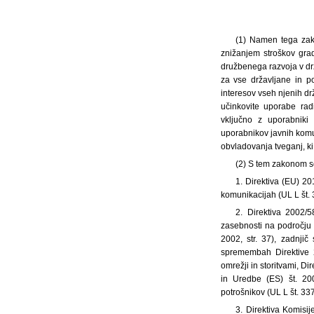
(1) Namen tega zako
znižanjem stroškov grad
družbenega razvoja v drž
za vse državljane in po
interesov vseh njenih dr
učinkovite uporabe rad
vključno z uporabniki 
uporabnikov javnih komuni
obvladovanja tveganj, ki 
(2) S tem zakonom s
1. Direktiva (EU) 
komunikacijah (UL L št. 
2. Direktiva 2002/
zasebnosti na področju e
2002, str. 37), zadnj
spremembah Direktive 2
omrežji in storitvami, D
in Uredbe (ES) št. 20
potrošnikov (UL L št. 337
3. Direktiva Komisi