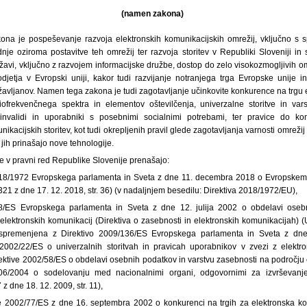
(namen zakona)
na je pospeševanje razvoja elektronskih komunikacijskih omrežij, vključno s s
nje oziroma postavitve teh omrežij ter razvoja storitev v Republiki Sloveniji i
avi, vključno z razvojem informacijske družbe, dostop do zelo visokozmogljivih o
djetja v Evropski uniji, kakor tudi razvijanje notranjega trga Evropske unije in 
žavljanov. Namen tega zakona je tudi zagotavljanje učinkovite konkurence na trgu 
iofrekvenčnega spektra in elementov oštevilčenja, univerzalne storitve in vars
invalidi in uporabniki s posebnimi socialnimi potrebami, ter pravice do ko
kacijskih storitev, kot tudi okrepljenih pravil glede zagotavljanja varnosti omrežij in
jih prinašajo nove tehnologije.
e v pravni red Republike Slovenije prenašajo:
2018/1972 Evropskega parlamenta in Sveta z dne 11. decembra 2018 o Evropskem 
321 z dne 17. 12. 2018, str. 36) (v nadaljnjem besedilu: Direktiva 2018/1972/EU),
58/ES Evropskega parlamenta in Sveta z dne 12. julija 2002 o obdelavi oseb
lektronskih komunikacij (Direktiva o zasebnosti in elektronskih komunikacijah) (
ič spremenjena z Direktivo 2009/136/ES Evropskega parlamenta in Sveta z d
002/22/ES o univerzalnih storitvah in pravicah uporabnikov v zvezi z elektro
irektive 2002/58/ES o obdelavi osebnih podatkov in varstvu zasebnosti na področju
06/2004 o sodelovanju med nacionalnimi organi, odgovornimi za izvrševanj
 z dne 18. 12. 2009, str. 11),
je 2002/77/ES z dne 16. septembra 2002 o konkurenci na trgih za elektronska k