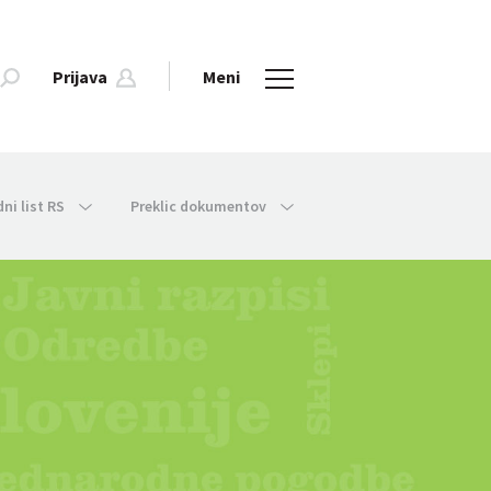
Prijava
Meni
dni list RS
Preklic dokumentov