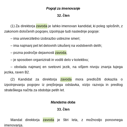
Pogoji za imenovanje
32. člen
(1)
Za direktorja
zavoda
je lahko imenovan kandidat, ki poleg splošnih, z
zakonom določenih pogojev, izpolnjuje tudi naslednje pogoje:
– ima univerzitetno izobrazbo ustrezne smeri;
– ima najmanj pet let delovnih izkušenj na vodstvenih delih;
– pozna področje dejavnosti
zavoda
;
– je sposoben organizirati in voditi delo v kolektivu;
– obvlada najmanj en svetovni jezik, na višjem nivoju znanja tujega
jezika, raven B2.
(2) Kandidat za direktorja
zavoda
mora predložiti dokazila o
izpolnjevanju pogojev iz prejšnjega odstavka, vizijo razvoja in predlog
strateškega načrta za obdobje petih let.
Mandatna doba
33. člen
Mandat direktorja
zavoda
je štiri leta, z možnostjo ponovnega
imenovanja.