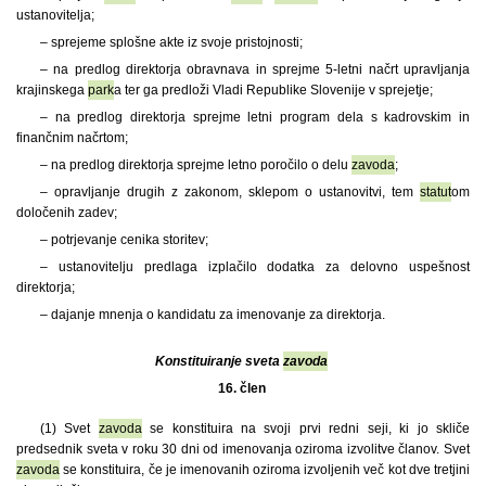
ustanovitelja;
– sprejeme splošne akte iz svoje pristojnosti;
– na predlog direktorja obravnava in sprejme 5-letni načrt upravljanja
krajinskega
park
a ter ga predloži Vladi Republike Slovenije v sprejetje;
– na predlog direktorja sprejme letni program dela s kadrovskim in
finančnim načrtom;
– na predlog direktorja sprejme letno poročilo o delu
zavoda
;
– opravljanje drugih z zakonom, sklepom o ustanovitvi, tem
statut
om
določenih zadev;
– potrjevanje cenika storitev;
– ustanovitelju predlaga izplačilo dodatka za delovno uspešnost
direktorja;
– dajanje mnenja o kandidatu za imenovanje za direktorja.
Konstituiranje sveta
zavoda
16. člen
(1)
Svet
zavoda
se konstituira na svoji prvi redni seji, ki jo skliče
predsednik sveta v roku 30 dni od imenovanja oziroma izvolitve članov. Svet
zavoda
se konstituira, če je imenovanih oziroma izvoljenih več kot dve tretjini