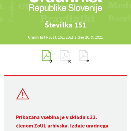
Številka 151
Uradni list RS, št. 151/2021 z dne 20. 9. 2021
Prikazana vsebina je v skladu s 33.
členom
ZoUL
arhivska. Izdaje uradnega