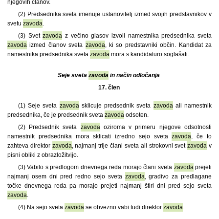
njegovih članov.
(2) Predsednika sveta imenuje ustanovitelj izmed svojih predstavnikov v
svetu
zavoda
.
(3) Svet
zavoda
z večino glasov izvoli namestnika predsednika sveta
zavoda
izmed članov sveta
zavoda
, ki so predstavniki občin. Kandidat za
namestnika predsednika sveta
zavoda
mora s kandidaturo soglašati.
Seje sveta
zavoda
in način odločanja
17. člen
(1)
Seje sveta
zavoda
sklicuje predsednik sveta
zavoda
ali namestnik
predsednika, če je predsednik sveta
zavoda
odsoten.
(2) Predsednik sveta
zavoda
oziroma v primeru njegove odsotnosti
namestnik predsednika mora sklicati izredno sejo sveta
zavoda
, če to
zahteva direktor
zavoda
, najmanj trije člani sveta ali strokovni svet
zavoda
v
pisni obliki z obrazložitvijo.
(3) Vabilo s predlogom dnevnega reda morajo člani sveta
zavoda
prejeti
najmanj osem dni pred redno sejo sveta
zavoda
, gradivo za predlagane
točke dnevnega reda pa morajo prejeti najmanj štiri dni pred sejo sveta
zavoda
.
(4) Na sejo sveta
zavoda
se obvezno vabi tudi direktor
zavoda
.