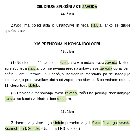
XIII. DRUGI SPLOŠNI AKTI
ZAVODA
44. člen
Zavod ima poleg akta o ustanovitvi in tega
statut
a lahko še druge
splošne akte.
XIV. PREHODNA IN KONČNI DOLOČBI
45. člen
(1)
Ne glede na 11. člen tega
statut
a sta v mandatu sveta
zavoda
, ki sledi
sprejetju tega
statut
a, do imenovanja predstavnikov v svet
zavoda
upravičeni
občini Gornji Petrovci in Hodoš, v naslednjih mandatih pa se nadaljuje
imenovanje predstavnikov občin od zaporedne številke 6 po vrstnem redu iz
11. člena tega
statut
a.
(2) Postopek imenovanja sveta
zavoda
, začet na podlagi dosedanjega
statut
a, se konča v skladu s tem
statut
om.
46. člen
Z dnem uveljavitve tega
statut
a preneha veljati
Statut
Javnega
zavoda
Krajinski
park
Goričko
(Uradni list RS, št. 6/05).