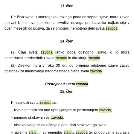
13. člen
Če član sveta iz kateregakoli razloga poda odstopno izjavo, mora zavod
pozvati k imenovanju oziroma izvolitvi novega predstavnika najkasneje v
dveh mesecih od poziva, da se omogoči nemoteno delo sveta
zavoda
.
14. člen
(1)
Član sveta
zavoda
lahko poda odstopno izjavo, ki jo mora
posredovati predsedniku sveta
zavoda
in direktorju
zavoda
.
(2) Direktor mora v roku 30 dni od prejema odstopne izjave začeti
postopek za imenovanje nadomestnega člana sveta
zavoda
.
Pristojnosti sveta
zavoda
15. člen
Pristojnosti sveta
zavoda
so:
– izvajanje nadzora nad upravljanjem in poslovanjem
zavoda
;
– imenuje strokovni svet
zavoda
;
– obravnavanje in odločanje o pobudah strokovnega sveta;
– sprejme
statut
in spremembe
statut
a
zavoda
ter pridobivanje soglasja