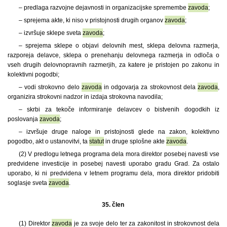
– predlaga razvojne dejavnosti in organizacijske spremembe
zavoda
;
– sprejema akte, ki niso v pristojnosti drugih organov
zavoda
;
– izvršuje sklepe sveta
zavoda
;
– sprejema sklepe o objavi delovnih mest, sklepa delovna razmerja,
razporeja delavce, sklepa o prenehanju delovnega razmerja in odloča o
vseh drugih delovnopravnih razmerjih, za katere je pristojen po zakonu in
kolektivni pogodbi;
– vodi strokovno delo
zavoda
in odgovarja za strokovnost dela
zavoda
,
organizira strokovni nadzor in izdaja strokovna navodila;
– skrbi za tekoče informiranje delavcev o bistvenih dogodkih iz
poslovanja
zavoda
;
– izvršuje druge naloge in pristojnosti glede na zakon, kolektivno
pogodbo, akt o ustanovitvi, ta
statut
in druge splošne akte
zavoda
.
(2) V predlogu letnega programa dela mora direktor posebej navesti vse
predvidene investicije in posebej navesti uporabo gradu Grad. Za ostalo
uporabo, ki ni predvidena v letnem programu dela, mora direktor pridobiti
soglasje sveta
zavoda
.
35. člen
(1)
Direktor
zavoda
je za svoje delo ter za zakonitost in strokovnost dela