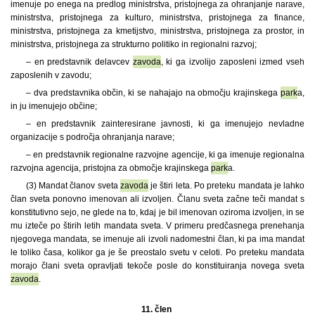
imenuje po enega na predlog ministrstva, pristojnega za ohranjanje narave,
ministrstva, pristojnega za kulturo, ministrstva, pristojnega za finance,
ministrstva, pristojnega za kmetijstvo, ministrstva, pristojnega za prostor, in
ministrstva, pristojnega za strukturno politiko in regionalni razvoj;
– en predstavnik delavcev
zavoda
, ki ga izvolijo zaposleni izmed vseh
zaposlenih v zavodu;
– dva predstavnika občin, ki se nahajajo na območju krajinskega
park
a,
in ju imenujejo občine;
– en predstavnik zainteresirane javnosti, ki ga imenujejo nevladne
organizacije s področja ohranjanja narave;
– en predstavnik regionalne razvojne agencije, ki ga imenuje regionalna
razvojna agencija, pristojna za območje krajinskega
park
a.
(3) Mandat članov sveta
zavoda
je štiri leta. Po preteku mandata je lahko
član sveta ponovno imenovan ali izvoljen. Članu sveta začne teči mandat s
konstitutivno sejo, ne glede na to, kdaj je bil imenovan oziroma izvoljen, in se
mu izteče po štirih letih mandata sveta. V primeru predčasnega prenehanja
njegovega mandata, se imenuje ali izvoli nadomestni član, ki pa ima mandat
le toliko časa, kolikor ga je še preostalo svetu v celoti. Po preteku mandata
morajo člani sveta opravljati tekoče posle do konstituiranja novega sveta
zavoda
.
11. člen