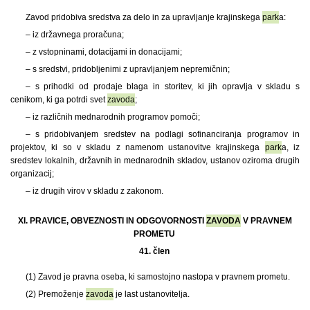
Zavod pridobiva sredstva za delo in za upravljanje krajinskega
park
a:
– iz državnega proračuna;
– z vstopninami, dotacijami in donacijami;
– s sredstvi, pridobljenimi z upravljanjem nepremičnin;
– s prihodki od prodaje blaga in storitev, ki jih opravlja v skladu s
cenikom, ki ga potrdi svet
zavoda
;
– iz različnih mednarodnih programov pomoči;
– s pridobivanjem sredstev na podlagi sofinanciranja programov in
projektov, ki so v skladu z namenom ustanovitve krajinskega
park
a, iz
sredstev lokalnih, državnih in mednarodnih skladov, ustanov oziroma drugih
organizacij;
– iz drugih virov v skladu z zakonom.
XI. PRAVICE, OBVEZNOSTI IN ODGOVORNOSTI
ZAVODA
V PRAVNEM
PROMETU
41. člen
(1)
Zavod je pravna oseba, ki samostojno nastopa v pravnem prometu.
(2) Premoženje
zavoda
je last ustanovitelja.