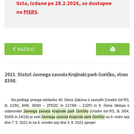
lista, izdane po 28.2.2026, so dostopne
na
PISRS
.
KAZALO
2911. Statut Javnega zavoda Krajinski park Goričko, stran
8398.
Na podlagi prvega odstavka 46. člena Zakona o zavodih (Uradni list RS,
št. 12/91, 8/96, 36/00 – ZPDZC in 127/06 – ZJZP) in 9. člena Sklepa o
ustanovitvi
Javnega
zavoda
Krajinski
park
Goričko
(Uradni list RS, št. 3/04,
50/05 in 24/18) je svet
Javnega
zavoda
Krajinski
park
Goričko
na 9. redni seji
dne 7. 5. 2021 in na 6. izredni seji dne 3. 8. 2021 sprejel