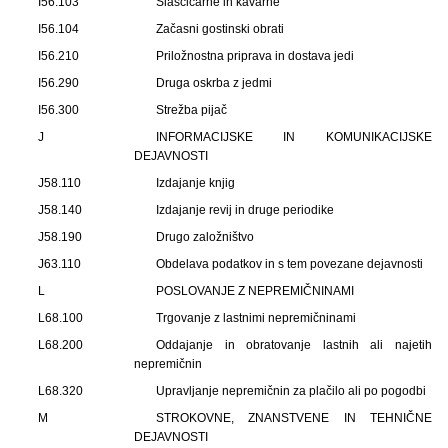
I56.103
Slaščičarne in kavarne
I56.104
Začasni gostinski obrati
I56.210
Priložnostna priprava in dostava jedi
I56.290
Druga oskrba z jedmi
I56.300
Strežba pijač
J
INFORMACIJSKE IN KOMUNIKACIJSKE
DEJAVNOSTI
J58.110
Izdajanje knjig
J58.140
Izdajanje revij in druge periodike
J58.190
Drugo založništvo
J63.110
Obdelava podatkov in s tem povezane dejavnosti
L
POSLOVANJE Z NEPREMIČNINAMI
L68.100
Trgovanje z lastnimi nepremičninami
L68.200
Oddajanje in obratovanje lastnih ali najetih
nepremičnin
L68.320
Upravljanje nepremičnin za plačilo ali po pogodbi
M
STROKOVNE, ZNANSTVENE IN TEHNIČNE
DEJAVNOSTI