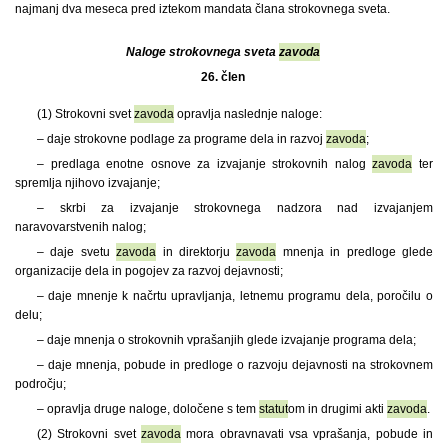
najmanj dva meseca pred iztekom mandata člana strokovnega sveta.
Naloge strokovnega sveta
zavoda
26. člen
(1)
Strokovni svet
zavoda
opravlja naslednje naloge:
– daje strokovne podlage za programe dela in razvoj
zavoda
;
– predlaga enotne osnove za izvajanje strokovnih nalog
zavoda
ter
spremlja njihovo izvajanje;
– skrbi za izvajanje strokovnega nadzora nad izvajanjem
naravovarstvenih nalog;
– daje svetu
zavoda
in direktorju
zavoda
mnenja in predloge glede
organizacije dela in pogojev za razvoj dejavnosti;
– daje mnenje k načrtu upravljanja, letnemu programu dela, poročilu o
delu;
– daje mnenja o strokovnih vprašanjih glede izvajanje programa dela;
– daje mnenja, pobude in predloge o razvoju dejavnosti na strokovnem
področju;
– opravlja druge naloge, določene s tem
statut
om in drugimi akti
zavoda
.
(2) Strokovni svet
zavoda
mora obravnavati vsa vprašanja, pobude in