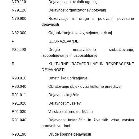
N79.110
Dejavnost potovalnih agencij
N79.120
Dejavnost organizatorjev potovanj
N79.900
Rezervacije in druge s potovanji povezane
dejavnosti
N82.300
Organiziranje razstav, sejmov, srečanj
P
IZOBRAŽEVANJE
P85.590
Drugje nerazvrščeno izobraževanje,
izpopolnjevanje in usposabljanje
R
KULTURNE, RAZVEDRILNE IN REKREACIJSKE
DEJAVNOSTI
R90.010
Umetniško uprizarjanje
R90.040
Obratovanje objektov za kulturne prireditve
R91.011
Dejavnost knjižnic
R91.020
Dejavnost muzejev
R91.030
Varstvo kulturne dediščine
R91.040
Dejavnost botaničnih in živalskih vrtov, varstvo
naravnih vrednot
R93.190
Druge športne dejavnosti