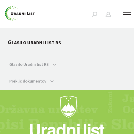
G
LASILO URADNI LIST RS
Glasilo Uradni list RS
Preklic dokumentov