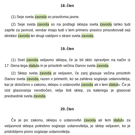
18. člen
(1)
Seje sveta
zavoda
so praviloma javne.
(2) Seje sveta
zavoda
so na podlagi sklepa sveta
zavoda
lahko tudi
zaprte za javnost, vendar imajo tudi v tem primeru pravico prisostvovati seji
direktor
zavoda
ter drugi vabljeni s strani sveta
zavoda
.
19. člen
(1)
Svet
zavoda
veljavno sklepa, če je bil sklic opravljen na način iz
17. člena tega
statut
a in je prisotnih večina članov sveta
zavoda
.
(2) Sklep sveta
zavoda
je veljaven, če zanj glasuje večina prisotnih
članov sveta
zavoda
, razen v primerih, ko se zahteva soglasje ustanovitelja,
kar je določeno v zakonu, sklepu o ustanovitvi
zavoda
ali v tem
statut
u. Če je
izid glasovanja neodločen, velja tisti sklep, za katerega je glasoval
predsednik sveta
zavoda
.
20. člen
Če je po zakonu, sklepu o ustanovitvi
zavoda
ali tem
statut
u za
veljavnost sklepa potrebno soglasje ustanovitelja, je sklep veljaven, ko je
pridobljeno pisno soglasje ustanovitelja.