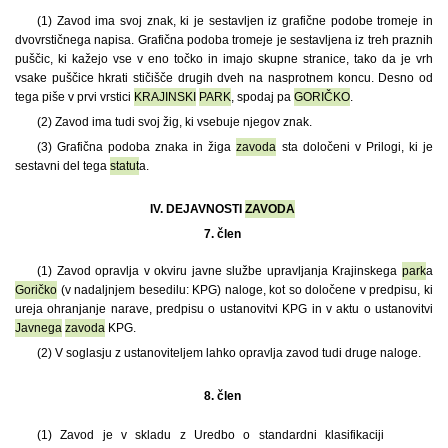
(1)
Zavod ima svoj znak, ki je sestavljen iz grafične podobe tromeje in
dvovrstičnega napisa. Grafična podoba tromeje je sestavljena iz treh praznih
puščic, ki kažejo vse v eno točko in imajo skupne stranice, tako da je vrh
vsake puščice hkrati stičišče drugih dveh na nasprotnem koncu. Desno od
tega piše v prvi vrstici
KRAJINSKI
PARK
, spodaj pa
GORIČKO
.
(2) Zavod ima tudi svoj žig, ki vsebuje njegov znak.
(3) Grafična podoba znaka in žiga
zavoda
sta določeni v Prilogi, ki je
sestavni del tega
statut
a.
IV. DEJAVNOSTI
ZAVODA
7. člen
(1)
Zavod opravlja v okviru javne službe upravljanja Krajinskega
park
a
Goričko
(v nadaljnjem besedilu: KPG) naloge, kot so določene v predpisu, ki
ureja ohranjanje narave, predpisu o ustanovitvi KPG in v aktu o ustanovitvi
Javnega
zavoda
KPG.
(2) V soglasju z ustanoviteljem lahko opravlja zavod tudi druge naloge.
8. člen
(1)
Zavod je v skladu z Uredbo o standardni klasifikaciji