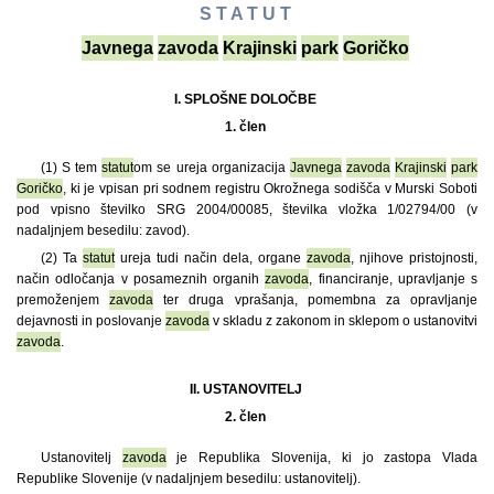
S T A T U T
Javnega
zavoda
Krajinski
park
Goričko
I. SPLOŠNE DOLOČBE
1. člen
(1)
S tem
statut
om se ureja organizacija
Javnega
zavoda
Krajinski
park
Goričko
, ki je vpisan pri sodnem registru Okrožnega sodišča v Murski Soboti
pod vpisno številko SRG 2004/00085, številka vložka 1/02794/00 (v
nadaljnjem besedilu: zavod).
(2) Ta
statut
ureja tudi način dela, organe
zavoda
, njihove pristojnosti,
način odločanja v posameznih organih
zavoda
, financiranje, upravljanje s
premoženjem
zavoda
ter druga vprašanja, pomembna za opravljanje
dejavnosti in poslovanje
zavoda
v skladu z zakonom in sklepom o ustanovitvi
zavoda
.
II. USTANOVITELJ
2. člen
Ustanovitelj
zavoda
je Republika Slovenija, ki jo zastopa Vlada
Republike Slovenije (v nadaljnjem besedilu: ustanovitelj).