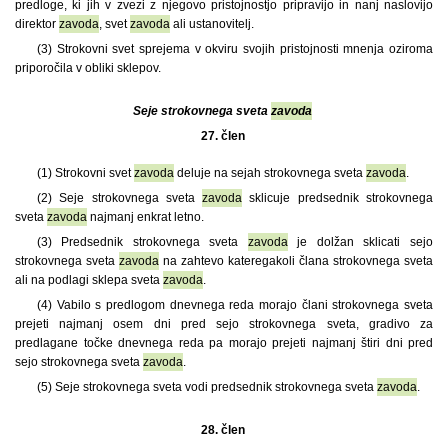
predloge, ki jih v zvezi z njegovo pristojnostjo pripravijo in nanj naslovijo
direktor
zavoda
, svet
zavoda
ali ustanovitelj.
(3) Strokovni svet sprejema v okviru svojih pristojnosti mnenja oziroma
priporočila v obliki sklepov.
Seje strokovnega sveta
zavoda
27. člen
(1)
Strokovni svet
zavoda
deluje na sejah strokovnega sveta
zavoda
.
(2) Seje strokovnega sveta
zavoda
sklicuje predsednik strokovnega
sveta
zavoda
najmanj enkrat letno.
(3) Predsednik strokovnega sveta
zavoda
je dolžan sklicati sejo
strokovnega sveta
zavoda
na zahtevo kateregakoli člana strokovnega sveta
ali na podlagi sklepa sveta
zavoda
.
(4) Vabilo s predlogom dnevnega reda morajo člani strokovnega sveta
prejeti najmanj osem dni pred sejo strokovnega sveta, gradivo za
predlagane točke dnevnega reda pa morajo prejeti najmanj štiri dni pred
sejo strokovnega sveta
zavoda
.
(5) Seje strokovnega sveta vodi predsednik strokovnega sveta
zavoda
.
28. člen