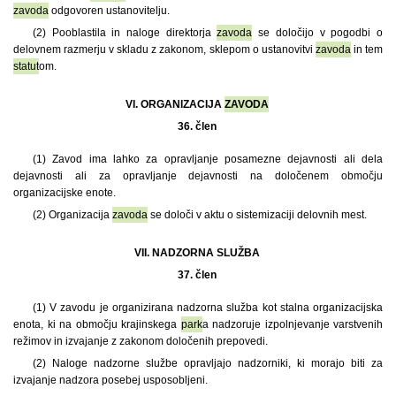
zavoda
odgovoren ustanovitelju.
(2) Pooblastila in naloge direktorja
zavoda
se določijo v pogodbi o
delovnem razmerju v skladu z zakonom, sklepom o ustanovitvi
zavoda
in tem
statut
om.
VI. ORGANIZACIJA
ZAVODA
36. člen
(1)
Zavod ima lahko za opravljanje posamezne dejavnosti ali dela
dejavnosti ali za opravljanje dejavnosti na določenem območju
organizacijske enote.
(2) Organizacija
zavoda
se določi v aktu o sistemizaciji delovnih mest.
VII. NADZORNA SLUŽBA
37. člen
(1)
V zavodu je organizirana nadzorna služba kot stalna organizacijska
enota, ki na območju krajinskega
park
a nadzoruje izpolnjevanje varstvenih
režimov in izvajanje z zakonom določenih prepovedi.
(2) Naloge nadzorne službe opravljajo nadzorniki, ki morajo biti za
izvajanje nadzora posebej usposobljeni.