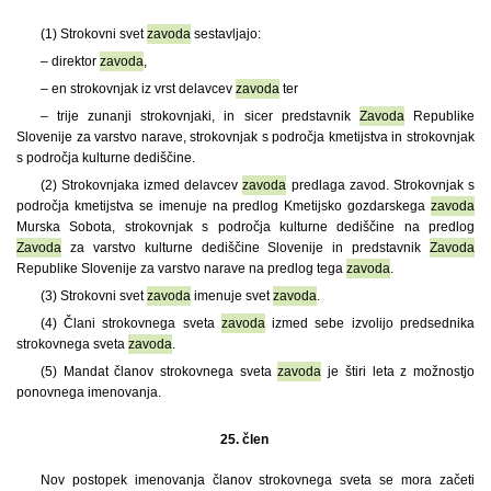
(1)
Strokovni svet
zavoda
sestavljajo:
– direktor
zavoda
,
– en strokovnjak iz vrst delavcev
zavoda
ter
– trije zunanji strokovnjaki, in sicer predstavnik
Zavoda
Republike
Slovenije za varstvo narave, strokovnjak s področja kmetijstva in strokovnjak
s področja kulturne dediščine.
(2) Strokovnjaka izmed delavcev
zavoda
predlaga zavod. Strokovnjak s
področja kmetijstva se imenuje na predlog Kmetijsko gozdarskega
zavoda
Murska Sobota, strokovnjak s področja kulturne dediščine na predlog
Zavoda
za varstvo kulturne dediščine Slovenije in predstavnik
Zavoda
Republike Slovenije za varstvo narave na predlog tega
zavoda
.
(3) Strokovni svet
zavoda
imenuje svet
zavoda
.
(4) Člani strokovnega sveta
zavoda
izmed sebe izvolijo predsednika
strokovnega sveta
zavoda
.
(5) Mandat članov strokovnega sveta
zavoda
je štiri leta z možnostjo
ponovnega imenovanja.
25. člen
Nov postopek imenovanja članov strokovnega sveta se mora začeti