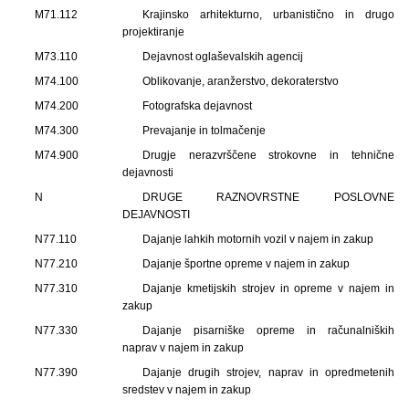
M71.112
Krajinsko arhitekturno, urbanistično in drugo
projektiranje
M73.110
Dejavnost oglaševalskih agencij
M74.100
Oblikovanje, aranžerstvo, dekoraterstvo
M74.200
Fotografska dejavnost
M74.300
Prevajanje in tolmačenje
M74.900
Drugje nerazvrščene strokovne in tehnične
dejavnosti
N
DRUGE RAZNOVRSTNE POSLOVNE
DEJAVNOSTI
N77.110
Dajanje lahkih motornih vozil v najem in zakup
N77.210
Dajanje športne opreme v najem in zakup
N77.310
Dajanje kmetijskih strojev in opreme v najem in
zakup
N77.330
Dajanje pisarniške opreme in računalniških
naprav v najem in zakup
N77.390
Dajanje drugih strojev, naprav in opredmetenih
sredstev v najem in zakup