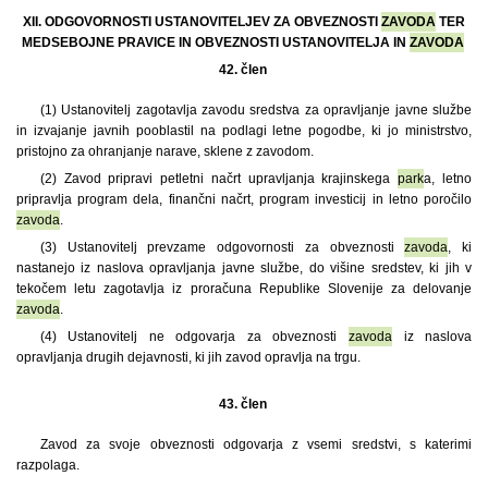
XII. ODGOVORNOSTI USTANOVITELJEV ZA OBVEZNOSTI
ZAVODA
TER
MEDSEBOJNE PRAVICE IN OBVEZNOSTI USTANOVITELJA IN
ZAVODA
42. člen
(1)
Ustanovitelj zagotavlja zavodu sredstva za opravljanje javne službe
in izvajanje javnih pooblastil na podlagi letne pogodbe, ki jo ministrstvo,
pristojno za ohranjanje narave, sklene z zavodom.
(2) Zavod pripravi petletni načrt upravljanja krajinskega
park
a, letno
pripravlja program dela, finančni načrt, program investicij in letno poročilo
zavoda
.
(3) Ustanovitelj prevzame odgovornosti za obveznosti
zavoda
, ki
nastanejo iz naslova opravljanja javne službe, do višine sredstev, ki jih v
tekočem letu zagotavlja iz proračuna Republike Slovenije za delovanje
zavoda
.
(4) Ustanovitelj ne odgovarja za obveznosti
zavoda
iz naslova
opravljanja drugih dejavnosti, ki jih zavod opravlja na trgu.
43. člen
Zavod za svoje obveznosti odgovarja z vsemi sredstvi, s katerimi
razpolaga.