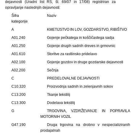
dejavnosti (Uradni list RS, št. 69/07 in 17/08) registriran za
opravljanje naslednjih dejavnosti:
Šifra
Naziv
kategorije
A
KMETIJSTVO IN LOV, GOZDARSTVO, RIBIŠTVO
A01.240
Gojenje pečkatega in koščičastega sadja
A01.250
Gojenje drugih sadnih dreves in grmovnic
A01.610
Storitve za rastlinsko pridelavo
A02.100
Gojenje gozdov in druge gozdarske dejavnosti
A02.200
Sečnja
C
PREDELOVALNE DEJAVNOSTI
C10.320
Proizvodnja sadnih in zelenjavnih sokov
C13.200
Tkanje tekstilij
C13.300
Dodelava tekstilij
G
TRGOVINA, VZDRŽEVANJE IN POPRAVILA
MOTORNIH VOZIL
G47.190
Druga trgovina na drobno v nespecializiranih
prodajalnah