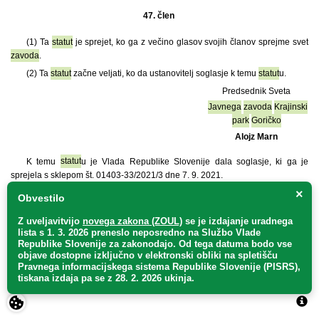
47. člen
(1)
Ta
statut
je sprejet, ko ga z večino glasov svojih članov sprejme svet
zavoda
.
(2) Ta
statut
začne veljati, ko da ustanovitelj soglasje k temu
statut
u.
Predsednik Sveta
Javnega
zavoda
Krajinski
park
Goričko
Alojz Marn
K temu
statut
u je Vlada Republike Slovenije dala soglasje, ki ga je
sprejela s sklepom št. 01403-33/2021/3 dne 7. 9. 2021.
×
Priloga: Opis logotipa – zaščitnega znaka
Javnega
zavoda
Krajinski
Obvestilo
park
Goričko
Z uveljavitvijo
novega zakona (ZOUL)
se je
izdajanje uradnega
lista s 1. 3. 2026 preneslo
neposredno
na Službo Vlade
Republike Slovenije za zakonodajo
. Od tega datuma bodo vse
objave dostopne izključno v elektronski obliki na spletišču
Pravnega informacijskega sistema Republike Slovenije (PISRS),
KAZALO
NA VRH
tiskana izdaja pa se z 28. 2. 2026 ukinja.