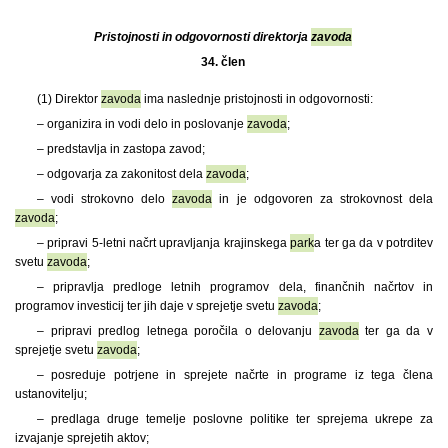
Pristojnosti in odgovornosti direktorja
zavoda
34. člen
(1)
Direktor
zavoda
ima naslednje pristojnosti in odgovornosti:
– organizira in vodi delo in poslovanje
zavoda
;
– predstavlja in zastopa zavod;
– odgovarja za zakonitost dela
zavoda
;
– vodi strokovno delo
zavoda
in je odgovoren za strokovnost dela
zavoda
;
– pripravi 5-letni načrt upravljanja krajinskega
park
a ter ga da v potrditev
svetu
zavoda
;
– pripravlja predloge letnih programov dela, finančnih načrtov in
programov investicij ter jih daje v sprejetje svetu
zavoda
;
– pripravi predlog letnega poročila o delovanju
zavoda
ter ga da v
sprejetje svetu
zavoda
;
– posreduje potrjene in sprejete načrte in programe iz tega člena
ustanovitelju;
– predlaga druge temelje poslovne politike ter sprejema ukrepe za
izvajanje sprejetih aktov;