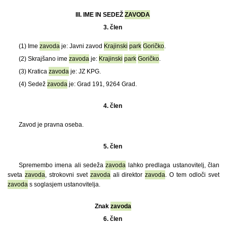
III. IME IN SEDEŽ
ZAVODA
3. člen
(1)
Ime
zavoda
je: Javni zavod
Krajinski
park
Goričko
.
(2) Skrajšano ime
zavoda
je:
Krajinski
park
Goričko
.
(3) Kratica
zavoda
je: JZ KPG.
(4) Sedež
zavoda
je: Grad 191, 9264 Grad.
4. člen
Zavod je pravna oseba.
5. člen
Spremembo imena ali sedeža
zavoda
lahko predlaga ustanovitelj, član
sveta
zavoda
, strokovni svet
zavoda
ali direktor
zavoda
. O tem odloči svet
zavoda
s soglasjem ustanovitelja.
Znak
zavoda
6. člen