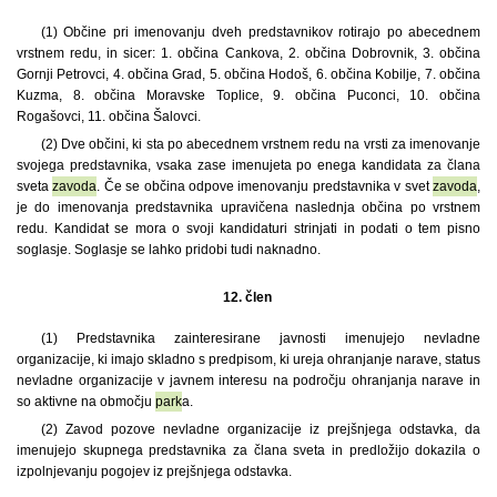
(1)
Občine pri imenovanju dveh predstavnikov rotirajo po abecednem
vrstnem redu, in sicer: 1. občina Cankova, 2. občina Dobrovnik, 3. občina
Gornji Petrovci, 4. občina Grad, 5. občina Hodoš, 6. občina Kobilje, 7. občina
Kuzma, 8. občina Moravske Toplice, 9. občina Puconci, 10. občina
Rogašovci, 11. občina Šalovci.
(2) Dve občini, ki sta po abecednem vrstnem redu na vrsti za imenovanje
svojega predstavnika, vsaka zase imenujeta po enega kandidata za člana
sveta
zavoda
. Če se občina odpove imenovanju predstavnika v svet
zavoda
,
je do imenovanja predstavnika upravičena naslednja občina po vrstnem
redu. Kandidat se mora o svoji kandidaturi strinjati in podati o tem pisno
soglasje. Soglasje se lahko pridobi tudi naknadno.
12. člen
(1)
Predstavnika zainteresirane javnosti imenujejo nevladne
organizacije, ki imajo skladno s predpisom, ki ureja ohranjanje narave, status
nevladne organizacije v javnem interesu na področju ohranjanja narave in
so aktivne na območju
park
a.
(2) Zavod pozove nevladne organizacije iz prejšnjega odstavka, da
imenujejo skupnega predstavnika za člana sveta in predložijo dokazila o
izpolnjevanju pogojev iz prejšnjega odstavka.