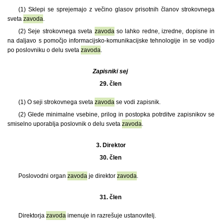
(1)
Sklepi se sprejemajo z večino glasov prisotnih članov strokovnega
sveta
zavoda
.
(2) Seje strokovnega sveta
zavoda
so lahko redne, izredne, dopisne in
na daljavo s pomočjo informacijsko-komunikacijske tehnologije in se vodijo
po poslovniku o delu sveta
zavoda
.
Zapisniki sej
29. člen
(1)
O seji strokovnega sveta
zavoda
se vodi zapisnik.
(2) Glede minimalne vsebine, prilog in postopka potrditve zapisnikov se
smiselno uporablja poslovnik o delu sveta
zavoda
.
3.
Direktor
30. člen
Poslovodni organ
zavoda
je direktor
zavoda
.
31. člen
Direktorja
zavoda
imenuje in razrešuje ustanovitelj.