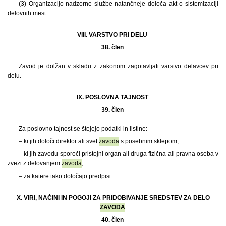
(3) Organizacijo nadzorne službe natančneje določa akt o sistemizaciji
delovnih mest.
VIII. VARSTVO PRI DELU
38. člen
Zavod je dolžan v skladu z zakonom zagotavljati varstvo delavcev pri
delu.
IX. POSLOVNA TAJNOST
39. člen
Za poslovno tajnost se štejejo podatki in listine:
– ki jih določi direktor ali svet
zavoda
s posebnim sklepom;
– ki jih zavodu sporoči pristojni organ ali druga fizična ali pravna oseba v
zvezi z delovanjem
zavoda
;
– za katere tako določajo predpisi.
X. VIRI, NAČINI IN POGOJI ZA PRIDOBIVANJE SREDSTEV ZA DELO
ZAVODA
40. člen