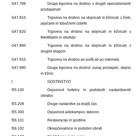
G47.789
Druga trgovina na drobno v drugih specializiranih
prodajalnah
G47.810
Trgovina na drobno na stojnicah in tržnicah z živili,
pijačami in tobačnimi izdelki
G47.820
Trgovina na drobno na stojnicah in tržnicah s
tekstilijami in obutvijo
G47.890
Trgovina na drobno na stojnicah in tržnicah z
drugim blagom
G47.910
Trgovina na drobno po pošti ali po internetu
G47.990
Druga trgovina na drobno zunaj prodajaln, stojnic
in tržnic
I
GOSTINSTVO
I55.100
Dejavnost hotelov in podobnih nastanitvenih
obratov
I55.209
Druge nastanitve za krajši čas
I55.300
Dejavnost avtokampov, taborov
I56.101
Restavracije in gostilne
I56.102
Okrepčevalnice in podobni obrati