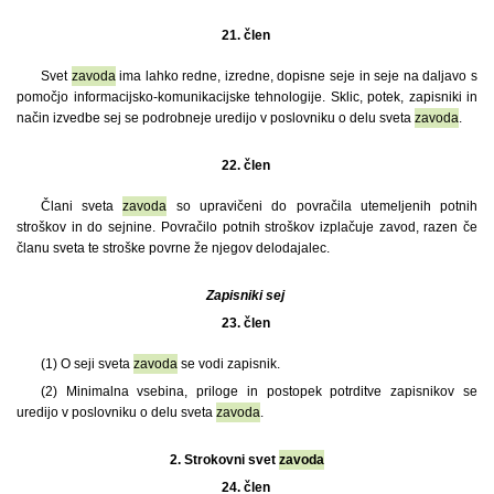
21. člen
Svet
zavoda
ima lahko redne, izredne, dopisne seje in seje na daljavo s
pomočjo informacijsko-komunikacijske tehnologije. Sklic, potek, zapisniki in
način izvedbe sej se podrobneje uredijo v poslovniku o delu sveta
zavoda
.
22. člen
Člani sveta
zavoda
so upravičeni do povračila utemeljenih potnih
stroškov in do sejnine. Povračilo potnih stroškov izplačuje zavod, razen če
članu sveta te stroške povrne že njegov delodajalec.
Zapisniki sej
23. člen
(1)
O seji sveta
zavoda
se vodi zapisnik.
(2) Minimalna vsebina, priloge in postopek potrditve zapisnikov se
uredijo v poslovniku o delu sveta
zavoda
.
2.
Strokovni svet
zavoda
24. člen