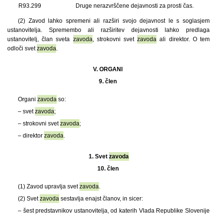
R93.299
Druge nerazvrščene dejavnosti za prosti čas.
(2) Zavod lahko spremeni ali razširi svojo dejavnost le s soglasjem
ustanovitelja. Spremembo ali razširitev dejavnosti lahko predlaga
ustanovitelj, član sveta
zavoda
, strokovni svet
zavoda
ali direktor. O tem
odloči svet
zavoda
.
V. ORGANI
9. člen
Organi
zavoda
so:
– svet
zavoda
;
– strokovni svet
zavoda
;
– direktor
zavoda
.
1.
Svet
zavoda
10. člen
(1)
Zavod upravlja svet
zavoda
.
(2) Svet
zavoda
sestavlja enajst članov, in sicer:
– šest predstavnikov ustanovitelja, od katerih Vlada Republike Slovenije