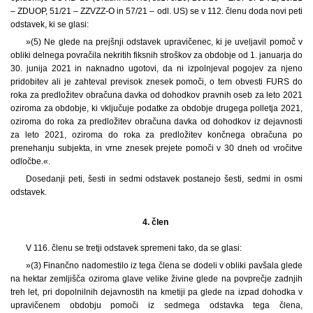
– ZDUOP, 51/21 – ZZVZZ-O in 57/21 – odl. US) se v 112. členu doda novi peti
odstavek, ki se glasi:
»(5) Ne glede na prejšnji odstavek upravičenec, ki je uveljavil pomoč v
obliki delnega povračila nekritih fiksnih stroškov za obdobje od 1. januarja do
30. junija 2021 in naknadno ugotovi, da ni izpolnjeval pogojev za njeno
pridobitev ali je zahteval previsok znesek pomoči, o tem obvesti FURS do
roka za predložitev obračuna davka od dohodkov pravnih oseb za leto 2021
oziroma za obdobje, ki vključuje podatke za obdobje drugega polletja 2021,
oziroma do roka za predložitev obračuna davka od dohodkov iz dejavnosti
za leto 2021, oziroma do roka za predložitev končnega obračuna po
prenehanju subjekta, in vrne znesek prejete pomoči v 30 dneh od vročitve
odločbe.«.
Dosedanji peti, šesti in sedmi odstavek postanejo šesti, sedmi in osmi
odstavek.
4. člen
V 116. členu se tretji odstavek spremeni tako, da se glasi:
»(3) Finančno nadomestilo iz tega člena se dodeli v obliki pavšala glede
na hektar zemljišča oziroma glave velike živine glede na povprečje zadnjih
treh let, pri dopolnilnih dejavnostih na kmetiji pa glede na izpad dohodka v
upravičenem obdobju pomoči iz sedmega odstavka tega člena,