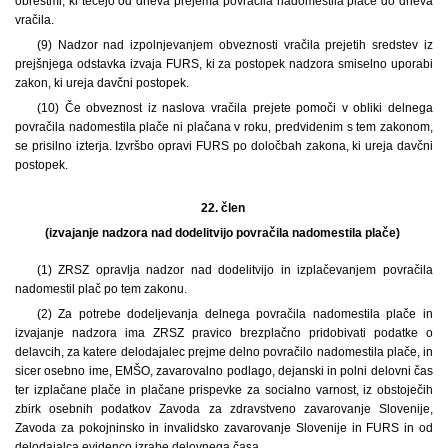
obrestmi, ki tečejo od dneva prejema povračila nadomestila plače do dneva
vračila.
(9) Nadzor nad izpolnjevanjem obveznosti vračila prejetih sredstev iz
prejšnjega odstavka izvaja FURS, ki za postopek nadzora smiselno uporabi
zakon, ki ureja davčni postopek.
(10) Če obveznost iz naslova vračila prejete pomoči v obliki delnega
povračila nadomestila plače ni plačana v roku, predvidenim s tem zakonom,
se prisilno izterja. Izvršbo opravi FURS po določbah zakona, ki ureja davčni
postopek.
22. člen
(izvajanje nadzora nad dodelitvijo povračila nadomestila plače)
(1) ZRSZ opravlja nadzor nad dodelitvijo in izplačevanjem povračila
nadomestil plač po tem zakonu.
(2) Za potrebe dodeljevanja delnega povračila nadomestila plače in
izvajanje nadzora ima ZRSZ pravico brezplačno pridobivati podatke o
delavcih, za katere delodajalec prejme delno povračilo nadomestila plače, in
sicer osebno ime, EMŠO, zavarovalno podlago, dejanski in polni delovni čas
ter izplačane plače in plačane prispevke za socialno varnost, iz obstoječih
zbirk osebnih podatkov Zavoda za zdravstveno zavarovanje Slovenije,
Zavoda za pokojninsko in invalidsko zavarovanje Slovenije in FURS in od
delodajalca evidenco izrabe delovnega časa.