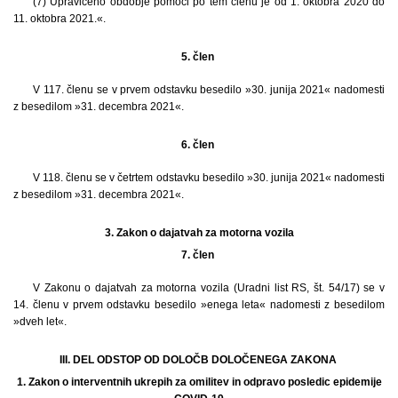
(7) Upravičeno obdobje pomoči po tem členu je od 1. oktobra 2020 do
11. oktobra 2021.«.
5. člen
V 117. členu se v prvem odstavku besedilo »30. junija 2021« nadomesti
z besedilom »31. decembra 2021«.
6. člen
V 118. členu se v četrtem odstavku besedilo »30. junija 2021« nadomesti
z besedilom »31. decembra 2021«.
3.
Zakon o dajatvah za motorna vozila
7. člen
V Zakonu o dajatvah za motorna vozila (Uradni list RS, št. 54/17) se v
14. členu v prvem odstavku besedilo »enega leta« nadomesti z besedilom
»dveh let«.
III. DEL ODSTOP OD DOLOČB DOLOČENEGA ZAKONA
1.
Zakon o interventnih ukrepih za omilitev in odpravo posledic epidemije