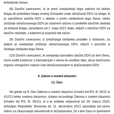
koledarski mesec.
(8) Davčni zavezanec, ki je pred uveljavitvijo tega zakona od dobav
blaga ali pridobitev blaga znotraj Evropske unije obračunal DDV za blago, ki
je oproščeno plačila DDV v skladu s prvim odstavkom tega člena, lahko
znižanje obračunanega DDV po izdanem računu iz preteklih davčnih obdobij
za dobave blaga, opravljene od 1. maja 2021 dalje, vključi v obračun DDV za
davčno obdobje, v katerem je popravil tak račun.
(9) Davčni zavezanec iz prejšnjega odstavka podatke o dobavah, za
katere je uveljavljal znižanje obračunanega DDV, vključi v poročilo iz
šestega odstavka tega člena.
(10) Davčni zavezanec, ki uveljavlja oprostitev plačila DDV po tem členu,
mora voditi evidence o transakcijah v okviru te ureditve tako, da je davčnemu
organu omogočen nadzor nad obračunavanjem in plačevanjem DDV.
6.
Zakon o osebni izkaznici
13. člen
Ne glede na 9. člen Zakona o osebni izkaznici (Uradni list RS, št. 35/11 in
41/21) lahko osebno izkaznico, izdano na podlagi Zakona o osebni izkaznici
(Uradni list RS, št. 35/11), ki ji je potekla veljavnost od 29. marca 2020,
državljan Republike Slovenije do 31. decembra 2021 uporablja kot javno
listino za izkazovanje istovetnosti in državljanstva, če v tem času ni spremenil