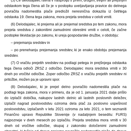
(5) Če delodajalec ravna v nasprotju s prvim, drugim, tretjim ali prejšnjim
odstavkom tega člena ali če je v postopku uveljavljanja pravice do delnega
povračila nadomestila plače predložil neresnična dokazila iz četrtega
odstavka 19. člena tega zakona, mora prejeta sredstva v celoti vrniti.
(6) Delodajalec, ki prejema ali je prejemal sredstva po tem zakonu, mora
prejeta sredstva z zakonitimi zamudnimi obrestmi vrniti v celoti, če začne
postopke likvidacije po zakonu, ki ureja gospodarske družbe, v obdobju:
– prejemanja sredstev in
– po prenehanju prejemanja sredstev, ki je enako obdobju prejemanja
sredstev.
(7) O vračilu prejetih sredstev na podlagi petega in prejšnjega odstavka
tega člena odloči ZRSZ z odločbo. Delodajalec mora sredstva vrniti v 30
dneh po vročitvi odločbe. Zoper odločbo ZRSZ o vračilu prejetih sredstev ni
pritožbe, možen pa je upravni spor.
(8) Delodajalec, ki je prejel delno povračilo nadomestila plače na
podlagi tega zakona, mora v primeru, da je od 1. januarja 2021 dalje prišlo
do izplačil dobička, nakupov lastnih delnic ali lastnih poslovnih deležev,
izplačil nagrad poslovodstvu oziroma dela plač za poslovno uspešnost
poslovodstvu, izplačanih v letu 2021 oziroma za leto 2021, o tem seznaniti
Finančno upravo Republike Slovenije (v nadaljnjem besedilu: FURS)
najpozneje v dveh mesecih po izplačilu. Prejeta sredstva mora vrniti v 30
dneh od vročitve odločbe, skupaj z zakonsko določenimi zamudnimi