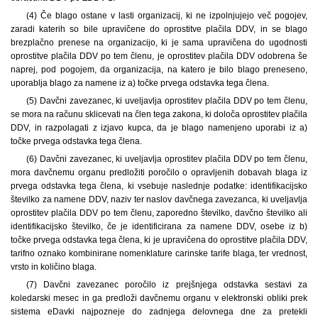
(4) Če blago ostane v lasti organizacij, ki ne izpolnjujejo več pogojev,
zaradi katerih so bile upravičene do oprostitve plačila DDV, in se blago
brezplačno prenese na organizacijo, ki je sama upravičena do ugodnosti
oprostitve plačila DDV po tem členu, je oprostitev plačila DDV odobrena še
naprej, pod pogojem, da organizacija, na katero je bilo blago preneseno,
uporablja blago za namene iz a) točke prvega odstavka tega člena.
(5) Davčni zavezanec, ki uveljavlja oprostitev plačila DDV po tem členu,
se mora na računu sklicevati na člen tega zakona, ki določa oprostitev plačila
DDV, in razpolagati z izjavo kupca, da je blago namenjeno uporabi iz a)
točke prvega odstavka tega člena.
(6) Davčni zavezanec, ki uveljavlja oprostitev plačila DDV po tem členu,
mora davčnemu organu predložiti poročilo o opravljenih dobavah blaga iz
prvega odstavka tega člena, ki vsebuje naslednje podatke: identifikacijsko
številko za namene DDV, naziv ter naslov davčnega zavezanca, ki uveljavlja
oprostitev plačila DDV po tem členu, zaporedno številko, davčno številko ali
identifikacijsko številko, če je identificirana za namene DDV, osebe iz b)
točke prvega odstavka tega člena, ki je upravičena do oprostitve plačila DDV,
tarifno oznako kombinirane nomenklature carinske tarife blaga, ter vrednost,
vrsto in količino blaga.
(7) Davčni zavezanec poročilo iz prejšnjega odstavka sestavi za
koledarski mesec in ga predloži davčnemu organu v elektronski obliki prek
sistema eDavki najpozneje do zadnjega delovnega dne za pretekli