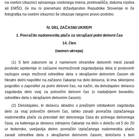
na osebni izkaznici vpisanega osebnega imena, prebivališča, datuma rojstva
ali EMŠO, če mu ni prenehalo državljanstvo Republike Slovenije in če
fotografija na osebni izkaznici še izkazuje njegovo pravo podobo.
IV. DEL ZAČASNI UKREPI
1.
Povračilo nadomestila plače za skrajšani polni delovni čas
14. člen
(namen ukrepa)
(1) S tem zakonom se z namenom ohranitve delovnih mest zaradi
posledic epidemije in začasne nezmožnosti zagotavljanja dela iz poslovnih
razlogov ureja možnost odreditve dela s skrajšanim delovnim časom ob
hkratni delni napotitvi na začasno čakanje na delo delavca, ki ima sklenjeno
pogodbo o zaposlitvi za polni delovni čas, na način, da delodajalec delavcu
zagotavlja delo vsaj za polovični delovni čas (v nadaljnjem besedilu:
odreditev dela s skrajšanim delovnim časom).
(2) Delodajalec, ki delavcu skladno s prejšnjim odstavkom zagotavlja
delo za vsaj polovični delovni čas, lahko zaradi povračila izplačanega
nadomestila plače za preostali del delovnega časa do polnega delovnega
časa, za katerega je delavcu odrejeno čakanje na delo v deležu od 5 do 20
ur tedensko, uveljavlja delno povračilo izplačanega nadomestila plače
zaradi odreditve dela s skrajšanim delovnim časom, določeno s tem