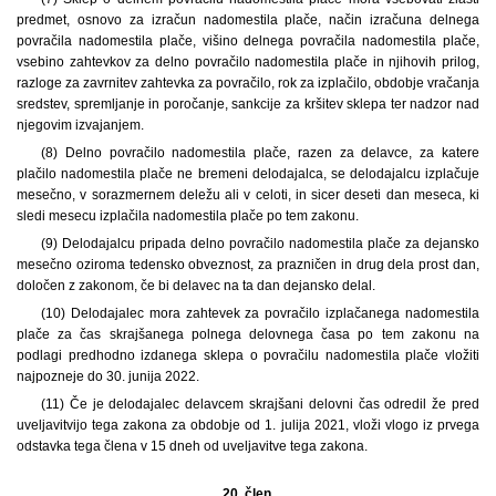
predmet, osnovo za izračun nadomestila plače, način izračuna delnega
povračila nadomestila plače, višino delnega povračila nadomestila plače,
vsebino zahtevkov za delno povračilo nadomestila plače in njihovih prilog,
razloge za zavrnitev zahtevka za povračilo, rok za izplačilo, obdobje vračanja
sredstev, spremljanje in poročanje, sankcije za kršitev sklepa ter nadzor nad
njegovim izvajanjem.
(8) Delno povračilo nadomestila plače, razen za delavce, za katere
plačilo nadomestila plače ne bremeni delodajalca, se delodajalcu izplačuje
mesečno, v sorazmernem deležu ali v celoti, in sicer deseti dan meseca, ki
sledi mesecu izplačila nadomestila plače po tem zakonu.
(9) Delodajalcu pripada delno povračilo nadomestila plače za dejansko
mesečno oziroma tedensko obveznost, za prazničen in drug dela prost dan,
določen z zakonom, če bi delavec na ta dan dejansko delal.
(10) Delodajalec mora zahtevek za povračilo izplačanega nadomestila
plače za čas skrajšanega polnega delovnega časa po tem zakonu na
podlagi predhodno izdanega sklepa o povračilu nadomestila plače vložiti
najpozneje do 30. junija 2022.
(11) Če je delodajalec delavcem skrajšani delovni čas odredil že pred
uveljavitvijo tega zakona za obdobje od 1. julija 2021, vloži vlogo iz prvega
odstavka tega člena v 15 dneh od uveljavitve tega zakona.
20. člen