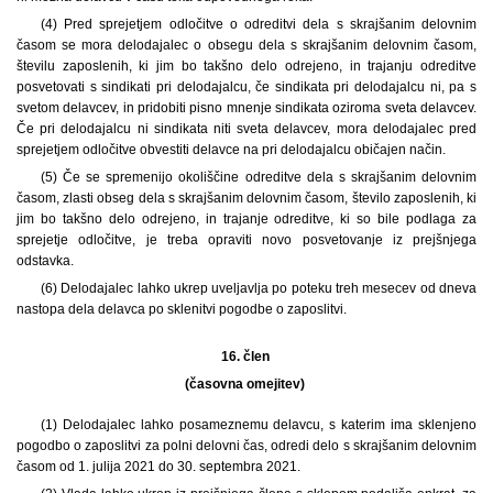
(4) Pred sprejetjem odločitve o odreditvi dela s skrajšanim delovnim
časom se mora delodajalec o obsegu dela s skrajšanim delovnim časom,
številu zaposlenih, ki jim bo takšno delo odrejeno, in trajanju odreditve
posvetovati s sindikati pri delodajalcu, če sindikata pri delodajalcu ni, pa s
svetom delavcev, in pridobiti pisno mnenje sindikata oziroma sveta delavcev.
Če pri delodajalcu ni sindikata niti sveta delavcev, mora delodajalec pred
sprejetjem odločitve obvestiti delavce na pri delodajalcu običajen način.
(5) Če se spremenijo okoliščine odreditve dela s skrajšanim delovnim
časom, zlasti obseg dela s skrajšanim delovnim časom, število zaposlenih, ki
jim bo takšno delo odrejeno, in trajanje odreditve, ki so bile podlaga za
sprejetje odločitve, je treba opraviti novo posvetovanje iz prejšnjega
odstavka.
(6) Delodajalec lahko ukrep uveljavlja po poteku treh mesecev od dneva
nastopa dela delavca po sklenitvi pogodbe o zaposlitvi.
16. člen
(časovna omejitev)
(1) Delodajalec lahko posameznemu delavcu, s katerim ima sklenjeno
pogodbo o zaposlitvi za polni delovni čas, odredi delo s skrajšanim delovnim
časom od 1. julija 2021 do 30. septembra 2021.