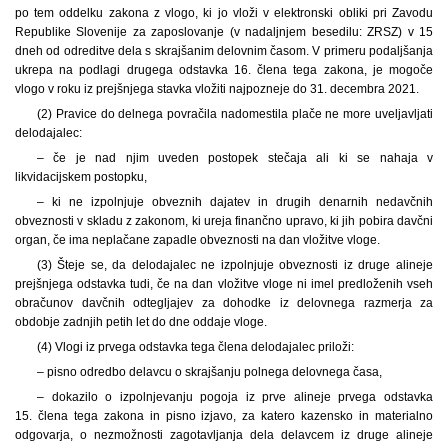
po tem oddelku zakona z vlogo, ki jo vloži v elektronski obliki pri Zavodu
Republike Slovenije za zaposlovanje (v nadaljnjem besedilu: ZRSZ) v 15
dneh od odreditve dela s skrajšanim delovnim časom. V primeru podaljšanja
ukrepa na podlagi drugega odstavka 16. člena tega zakona, je mogoče
vlogo v roku iz prejšnjega stavka vložiti najpozneje do 31. decembra 2021.
(2) Pravice do delnega povračila nadomestila plače ne more uveljavljati
delodajalec:
– če je nad njim uveden postopek stečaja ali ki se nahaja v
likvidacijskem postopku,
– ki ne izpolnjuje obveznih dajatev in drugih denarnih nedavčnih
obveznosti v skladu z zakonom, ki ureja finančno upravo, ki jih pobira davčni
organ, če ima neplačane zapadle obveznosti na dan vložitve vloge.
(3) Šteje se, da delodajalec ne izpolnjuje obveznosti iz druge alineje
prejšnjega odstavka tudi, če na dan vložitve vloge ni imel predloženih vseh
obračunov davčnih odtegljajev za dohodke iz delovnega razmerja za
obdobje zadnjih petih let do dne oddaje vloge.
(4) Vlogi iz prvega odstavka tega člena delodajalec priloži:
– pisno odredbo delavcu o skrajšanju polnega delovnega časa,
– dokazilo o izpolnjevanju pogoja iz prve alineje prvega odstavka
15. člena tega zakona in pisno izjavo, za katero kazensko in materialno
odgovarja, o nezmožnosti zagotavljanja dela delavcem iz druge alineje