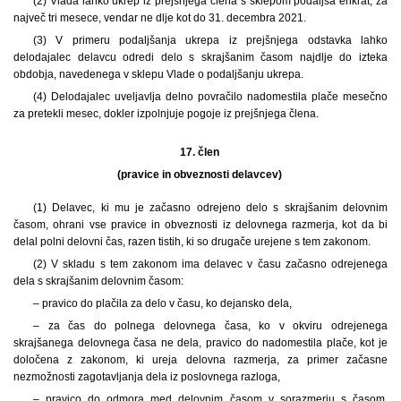
(2) Vlada lahko ukrep iz prejšnjega člena s sklepom podaljša enkrat, za
največ tri mesece, vendar ne dlje kot do 31. decembra 2021.
(3) V primeru podaljšanja ukrepa iz prejšnjega odstavka lahko
delodajalec delavcu odredi delo s skrajšanim časom najdlje do izteka
obdobja, navedenega v sklepu Vlade o podaljšanju ukrepa.
(4) Delodajalec uveljavlja delno povračilo nadomestila plače mesečno
za pretekli mesec, dokler izpolnjuje pogoje iz prejšnjega člena.
17. člen
(pravice in obveznosti delavcev)
(1) Delavec, ki mu je začasno odrejeno delo s skrajšanim delovnim
časom, ohrani vse pravice in obveznosti iz delovnega razmerja, kot da bi
delal polni delovni čas, razen tistih, ki so drugače urejene s tem zakonom.
(2) V skladu s tem zakonom ima delavec v času začasno odrejenega
dela s skrajšanim delovnim časom:
– pravico do plačila za delo v času, ko dejansko dela,
– za čas do polnega delovnega časa, ko v okviru odrejenega
skrajšanega delovnega časa ne dela, pravico do nadomestila plače, kot je
določena z zakonom, ki ureja delovna razmerja, za primer začasne
nezmožnosti zagotavljanja dela iz poslovnega razloga,
– pravico do odmora med delovnim časom v sorazmerju s časom,