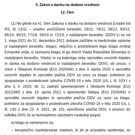
5.
Zakon o davku na dodano vrednost
12. člen
(1) Ne glede na 41. člen Zakona o davku na dodano vrednost (Uradni list
RS, št. 13/11 – uradno prečiščeno besedilo, 18/11, 78/11, 38/12, 83/12,
86/14, 90/15, 77/18, 59/19 in 72/19; v nadaljnjem besedilu: ZDDV-1) so od
1. maja 2021 do 31. decembra 2021 dobave zaščitne in medicinske opreme
(v nadaljnjem besedilu: blago), vključno s pridobitvami tega blaga znotraj
Evropske unije, iz seznama blaga, ki ga določi Vlada Republike Slovenije (v
nadaljnjem besedilu: Vlada) in za katerega velja oprostitev uvoznih dajatev
in davka na dodano vrednost (v nadaljnjem besedilu: DDV), ob uvozu, v
zvezi s Sklepom Komisije (EU) 2020/491 z dne 3. aprila 2020 o oprostitvi
uvoznih dajatev in oprostitvi plačila DDV za uvoz za blago, potrebno za
spopadanje s posledicami izbruha COVID-19 v letu 2020 (UL L št. 103 I z
dne 3. 4. 2020, str. 1), zadnjič spremenjenim s Sklepom Komisije (EU)
2021/660 z dne 19. aprila 2021 o spremembi Sklepa (EU) 2020/491 o
oprostitvi uvoznih dajatev in oprostitvi plačila DDV za uvoz za blago,
potrebno za spopadanje s posledicami izbruha COVID-19 v letu 2020 (UL L
št. 140 z dne 23. 4. 2021, str. 10), oproščene plačila DDV, s pravico do
odbitka DDV, če so kumulativno izpolnjeni naslednji pogoji:
a) blago je namenjeno za:
– brezplačno razdeljevanje osebam, ki jih je prizadela epidemija, so