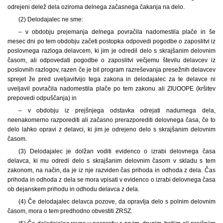
odrejeni delež dela oziroma delnega začasnega čakanja na delo.
(2) Delodajalec ne sme:
– v obdobju prejemanja delnega povračila nadomestila plače in še
mesec dni po tem obdobju začeti postopka odpovedi pogodbe o zaposlitvi iz
poslovnega razloga delavcem, ki jim je odredil delo s skrajšanim delovnim
časom, ali odpovedati pogodbe o zaposlitvi večjemu številu delavcev iz
poslovnih razlogov, razen če je bil program razreševanja presežnih delavcev
sprejet že pred uveljavitvijo tega zakona in delodajalec za te delavce ni
uveljavil povračila nadomestila plače po tem zakonu ali ZIUOOPE (kršitev
prepovedi odpuščanja) in
– v obdobju iz prejšnjega odstavka odrejati nadurnega dela,
neenakomerno razporediti ali začasno prerazporediti delovnega časa, če to
delo lahko opravi z delavci, ki jim je odrejeno delo s skrajšanim delovnim
časom.
(3) Delodajalec je dolžan voditi evidenco o izrabi delovnega časa
delavca, ki mu odredi delo s skrajšanim delovnim časom v skladu s tem
zakonom, na način, da je iz nje razviden čas prihoda in odhoda z dela. Čas
prihoda in odhoda z dela se mora vpisati v evidenco o izrabi delovnega časa
ob dejanskem prihodu in odhodu delavca z dela.
(4) Če delodajalec delavca pozove, da opravlja delo s polnim delovnim
časom, mora o tem predhodno obvestiti ZRSZ.