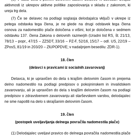
aktivnosti iz ukrepov aktivne politike zaposlovanja v skladu z zakonom, ki
ureja trg dela.
(7) Če se delavec na podlagi soglasja delodajalca vključi v ukrepe iz
petega odstavka tega člena, je ne glede na drugi odstavek tega člena
osnova za nadomestilo plače določena v višini, kot je določena v sedmem
odstavku 137. člena Zakona o delovnih razmerjih (Uradni list RS, št. 21/13,
78/13 – popr., 47/15 – ZZSDT, 33/16 – PZ-F, 52/16, 15/17 – odl. US, 22/19 –
ZPosS, 81/19 in 203/20 – ZIUPOPDVE; v nadaljnjem besedilu: ZDR-1).
18. člen
(delavci s pravicami iz socialnih zavarovanj)
Delavca, ki je upravičen do dela s krajšim delovnim časom in prejema
delno nadomestilo na podlagi predpisov o pokojninskem in invalidskem
zavarovanju, ali je upravičen do dela s krajšim delovnim časom na podlagi
predpisov o zdravstvenem zavarovanju ali starševskem varstvu, delodajalec
ne sme napotiti na delo s skrajšanim delovnim časom.
19. člen
(postopek uveljavljanja delnega povračila nadomestila plače)
(1) Delodajalec uveljavi pravico do delnega povračila nadomestila plače