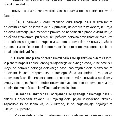
prebitim na delu,
– obveznost, da na zahtevo delodajalca opravlja delo s polnim delovnim
časom.
(3) Če je delavec v času začasno odrejenega dela s skrajšanim
delovnim časom odsoten z dela v primerih, določenih z zakonom, ki ureja
delovna razmerja, ima mesečno pravico do nadomestila plače v višini, kot je
določena z zakonom, pri čemer se upošteva delovna obveznost delavca, kot
je določena s pogodbo o zaposlitvi za polni delovni čas. Osnova za višino
nadomestila plače se določi glede na plačo, ki bi jo delavec prejel, kot če bi
delal polni delovni čas.
(4) Delodajalec pisno odredi delavcu delo s skrajšanim delovnim časom.
V pisnem napotilu določi obseg skrajšanega delovnega časa, ki ne sme biti
krajši od polovice polnega delovnega časa, čas trajanja dela s skrajšanim
delovnim časom, razporeditev delovnega časa ali način razporeditve
delovnega časa, čas trajanja odmora med delom, višino povračila stroškov v
zvezi z delom, možnost in način poziva delavcu, da delo ponovno opravlja s
polnim delovnim časom ter višino nadomestila plače.
(5) Delavec se lahko v času odrejenega skrajšanega delovnega časa v
skladu z določbami zakona, ki ureja trg dela, prijavi v evidenco iskalcev
zaposlitve in se lahko vključi v ukrepe, ki se zagotavljajo prijavljenim
iskalcem zaposlitve.
(6) V času dela s polnim delovnim časom delavec ni zavezan izvajati