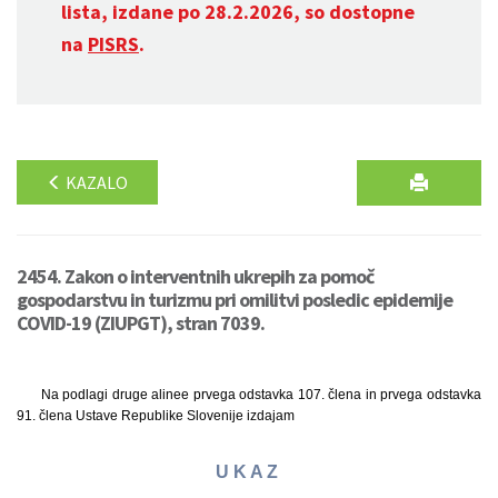
lista, izdane po 28.2.2026, so dostopne
na
PISRS
.
KAZALO
2454. Zakon o interventnih ukrepih za pomoč
gospodarstvu in turizmu pri omilitvi posledic epidemije
COVID-19 (ZIUPGT), stran 7039.
Na podlagi druge alinee prvega odstavka 107. člena in prvega odstavka
91. člena Ustave Republike Slovenije izdajam
U K A Z