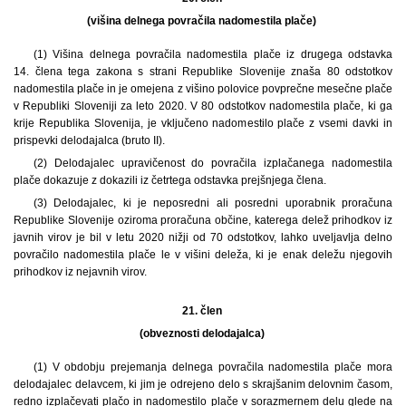
(višina delnega povračila nadomestila plače)
(1) Višina delnega povračila nadomestila plače iz drugega odstavka
14. člena tega zakona s strani Republike Slovenije znaša 80 odstotkov
nadomestila plače in je omejena z višino polovice povprečne mesečne plače
v Republiki Sloveniji za leto 2020. V 80 odstotkov nadomestila plače, ki ga
krije Republika Slovenija, je vključeno nadomestilo plače z vsemi davki in
prispevki delodajalca (bruto II).
(2) Delodajalec upravičenost do povračila izplačanega nadomestila
plače dokazuje z dokazili iz četrtega odstavka prejšnjega člena.
(3) Delodajalec, ki je neposredni ali posredni uporabnik proračuna
Republike Slovenije oziroma proračuna občine, katerega delež prihodkov iz
javnih virov je bil v letu 2020 nižji od 70 odstotkov, lahko uveljavlja delno
povračilo nadomestila plače le v višini deleža, ki je enak deležu njegovih
prihodkov iz nejavnih virov.
21. člen
(obveznosti delodajalca)
(1) V obdobju prejemanja delnega povračila nadomestila plače mora
delodajalec delavcem, ki jim je odrejeno delo s skrajšanim delovnim časom,
redno izplačevati plačo in nadomestilo plače v sorazmernem delu glede na