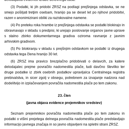
(3) Podatki, ki jih pridobi ZRSZ na podlagi prejšnjega odstavka, se ne
smejo pošiljati tretjim osebam, hranijo pa se deset let po njihovi pridobitvi,
razen v anonimizirani obliki za raziskovalne namene.
(4) Po preteku roka hrambe iz prejšnjega odstavka se podatki blokirajo in
obravnavajo v skladu s predpisi, ki urejajo poslovanje organov javne uprave
s stalno zbirko dokumentarnega gradiva oziroma ravnanje z javnim
arhivskim gradivom.
(5) Po blokiranju v skladu s prejšnjim odstavkom se podatki iz drugega
odstavka tega člena hranijo 30 let.
(6) ZRSZ ima pravico brezplačno pridobivati o delavcih, za katere
delodajalec prejme povračilo nadomestila plače, tudi davčno številko ter
druge podatke iz zbirk osebnih podatkov upravljalca Centralnega registra
prebivalstva, in sicer zgolj v obsegu, potrebnem za izvajanje nadzora nad
dodelitvijo in izplačevanjem povračila nadomestila plače po tem zakonu.
23. člen
(javna objava evidence prejemnikov sredstev)
Seznam prejemnikov povračila nadomestila plače po tem zakonu in
podatki o višini prejetega delnega povračila nadomestila plače predstavljajo
informacijo javnega značaja in so javno objavljeni na spletni strani ZRSZ.