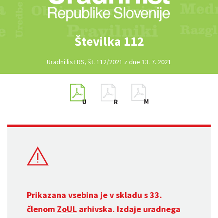
Številka 112
Uradni list RS, št. 112/2021 z dne 13. 7. 2021
Prikazana vsebina je v skladu s 33.
členom
ZoUL
arhivska. Izdaje uradnega