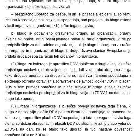
temu izbruhu izpostavljene ali se z njim spopadajo, s strani organov in
organizacij iz b) točke tega odstavka, ali
– brezplačno uporabo za osebe, ki jih je prizadela epidemija, so temu
izbruhu izpostavljene ali se z njim spopadajo, pod pogojem, da blago ostane
v lasti organov in organizacij iz b) točke tega odstavka;
b) blago je dobavljeno državnemu organu ali organizaciji, organu
lokalne skupnosti, drugi osebi javnega prava ali drugi organizaciji, ki se po
predpisih šteje za dobrodelno organizacijo, ali je blago dobavljeno za račun
teh organov in organizacij ali blago iz druge države članice Evropske unije
pridobi druga oseba za račun teh organov in organizacij.
(2) Blaga, za katerega je oprostitev DDV določena v drugi alineji a) točke
prejšnjega odstavka, ni dovoljeno odtujiti, dati v uporabo drugemu ali ga
kako drugače uporabiti za druge namene, razen za namene spopadanja z
epidemijo oziroma opravljanja zdravstvene dejavnosti, dokler DDV ni plačan.
DDV v tem primeru obračuna in plača subjekt iz druge alineje a) točke
prejšnjega odstavka po stopnji, ki za to blago velja po ZDDV-1 na dan, ko se
blago tako uporabi.
(3) Organi in organizacije iz b) točke prvega odstavka tega člena, ki
blaga z oprostitvijo plačila DDV po tem členu ne uporabljajo za namene, za
katere velja oprostitev plačila DDV na podlagi a) točke prvega odstavka tega
člena, so dolžni obračunati in plačati DDV po stopnji, ki za to blago velja po
ZDDV-1 na dan, ko se blago tako uporabi in tudi nastane obveznost
obračuna DDV po ZDDV-1.