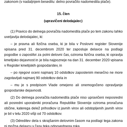
zakonom (v nadaljnjem besedilu: delno povračilo nadomestila plače).
15. člen
(upravičeni delodajalec)
(1) Pravico do delnega povračila nadomestila plače po tem zakonu lahko
uveljavlja delodajalec, ki:
– je pravna ali fizična oseba, ki je bila v Poslovni register Slovenije
vpisana pred 31. decembrom 2020 ter zaposluje delavce na podlagi
pogodbe o zaposlitvi za polni delovni čas, oziroma fizična oseba, ki opravlja
kmetijsko dejavnost in je bila najpozneje na dan 31. december 2020 vpisana
v Register kmetijskih gospodarstev, in
– po njegovi oceni najmanj 10 odstotkov zaposlenim mesečno ne more
zagotavljati najmanj 90 odstotkov dela in
– mu je s predpisom Vlade omejeno ali onemogočeno opravljanje
gospodarske dejavnosti.
(2) Do delnega povračila nadomestila plače niso upravičeni neposredni
ali posredni uporabniki proračuna Republike Slovenije oziroma proračuna
občine, katerega delež prihodkov iz javnih virov ali odstopljenih javnih virov
je bil v letu 2020 višji od 70 odstotkov.
(3) Odreditev dela s skrajšanim delovnim časom na podlagi tega zakona
ni možna delavcu v času teka odpovednega roka.