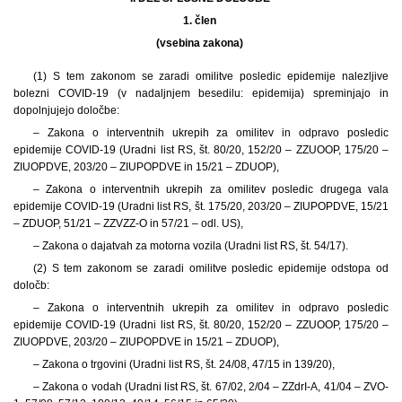
1. člen
(vsebina zakona)
(1) S tem zakonom se zaradi omilitve posledic epidemije nalezljive
bolezni COVID-19 (v nadaljnjem besedilu: epidemija) spreminjajo in
dopolnjujejo določbe:
– Zakona o interventnih ukrepih za omilitev in odpravo posledic
epidemije COVID-19 (Uradni list RS, št. 80/20, 152/20 – ZZUOOP, 175/20 –
ZIUOPDVE, 203/20 – ZIUPOPDVE in 15/21 – ZDUOP),
– Zakona o interventnih ukrepih za omilitev posledic drugega vala
epidemije COVID-19 (Uradni list RS, št. 175/20, 203/20 – ZIUPOPDVE, 15/21
– ZDUOP, 51/21 – ZZVZZ-O in 57/21 – odl. US),
– Zakona o dajatvah za motorna vozila (Uradni list RS, št. 54/17).
(2) S tem zakonom se zaradi omilitve posledic epidemije odstopa od
določb:
– Zakona o interventnih ukrepih za omilitev in odpravo posledic
epidemije COVID-19 (Uradni list RS, št. 80/20, 152/20 – ZZUOOP, 175/20 –
ZIUOPDVE, 203/20 – ZIUPOPDVE in 15/21 – ZDUOP),
– Zakona o trgovini (Uradni list RS, št. 24/08, 47/15 in 139/20),
– Zakona o vodah (Uradni list RS, št. 67/02, 2/04 – ZZdrI-A, 41/04 – ZVO-