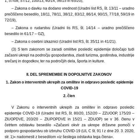
1, 57/08, 57/12, 100/13, 40/14, 56/15 in 65/20),
– Zakona o davku na dodano vrednost (Uradni list RS, št. 13/11 – uradno
prečiščeno besedilo, 18/11, 78/11, 38/12, 83/12, 86/14, 90/15, 77/18, 59/19 in
72/19),
– Zakona o rudarstvu (Uradni lis RS, št. 14/14 – uradno prečiščeno
besedilo in 61/17 – GZ),
– Zakona o osebni izkaznici (Uradni list RS, št. 35/11 in 41/21).
(3) S tem zakonom se zaradi omilitve posledic epidemije določajo tudi
začasni ukrepi na področju gospodarstva, zlasti turizma, gostinstva, industrije
srečanj in dogodkov, ter na področjih dela, športa in kulture.
II. DEL SPREMEMBE IN DOPOLNITVE ZAKONOV
1.
Zakon o interventnih ukrepih za omilitev in odpravo posledic epidemije
COVID-19
2. člen
V Zakonu o interventnih ukrepih za omilitev in odpravo posledic
epidemije COVID-19 (Uradni list RS, št. 80/20, 152/20 – ZZUOOP, 175/20 –
ZIUOPDVE, 203/20 – ZIUPOPDVE in 15/21 – ZDUOP) se v 36. členu v
četrtem odstavku besedilo »Začasni okvir za ukrepe državne pomoči v
podporo gospodarstvu ob izbruhu COVID-19 (UL C št. 91 I z dne 20. 3. 2020,
str. 1)« nadomesti z besedilom »iz šestega odstavka tega člena«.