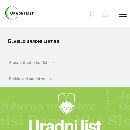
G
LASILO URADNI LIST RS
Glasilo Uradni list RS
Preklic dokumentov