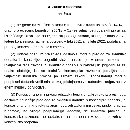
4.
Zakon o rudarstvu
11. člen
(1) Ne glede na 50. člen Zakona o rudarstvu (Uradni list RS, št. 14/14 –
uradno prečiščeno besedilo in 61/17 – GZ) se veljavnost rudarskih pravic za
izkoriščanje, ki so bile podeljene na podlagi zakona, ki ureja rudarstvo, za
katere koncesijska razmerja potečejo v letu 2021 ali v letu 2022, podaljša na
predlog koncesionarja za 18 mesecev.
(2) Koncesionarji iz prejšnjega odstavka morajo predlog za sklenitev
dodatka h koncesijski pogodbi vložiti najpozneje v enem mesecu od
uveljavitve tega zakona. S sklenitvijo dodatka h koncesijski pogodbi se za
enako obdobje, kot se podaljša koncesijsko razmerje, podaljša tudi
veljavnost rudarske pravice po samem zakonu. Koncesionarji morajo
podpisani dodatek vrniti ministrstvu, pristojnemu za rudarstvo, najpozneje v
enem mesecu od vročitve.
(3) Koncesionarjem iz prvega odstavka tega člena, ki v roku iz prejšnjega
odstavka ne vložijo predloga za sklenitev dodatka h koncesijski pogodbi, in
koncesionarjem, ki v roku iz prejšnjega odstavka ministrstvu, pristojnemu za
rudarstvo, ne vrnejo podpisanega dodatka, se rudarska pravica in
koncesijsko razmerje ne podaljšata in prenehata v skladu z veljavno
koncesijsko pogodbo.