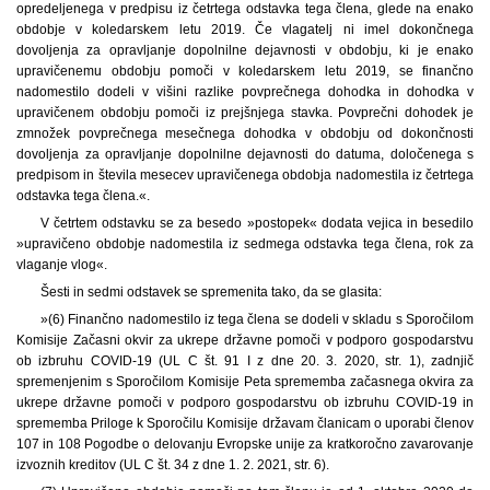
opredeljenega v predpisu iz četrtega odstavka tega člena, glede na enako
obdobje v koledarskem letu 2019. Če vlagatelj ni imel dokončnega
dovoljenja za opravljanje dopolnilne dejavnosti v obdobju, ki je enako
upravičenemu obdobju pomoči v koledarskem letu 2019, se finančno
nadomestilo dodeli v višini razlike povprečnega dohodka in dohodka v
upravičenem obdobju pomoči iz prejšnjega stavka. Povprečni dohodek je
zmnožek povprečnega mesečnega dohodka v obdobju od dokončnosti
dovoljenja za opravljanje dopolnilne dejavnosti do datuma, določenega s
predpisom in števila mesecev upravičenega obdobja nadomestila iz četrtega
odstavka tega člena.«.
V četrtem odstavku se za besedo »postopek« dodata vejica in besedilo
»upravičeno obdobje nadomestila iz sedmega odstavka tega člena, rok za
vlaganje vlog«.
Šesti in sedmi odstavek se spremenita tako, da se glasita:
»(6) Finančno nadomestilo iz tega člena se dodeli v skladu s Sporočilom
Komisije Začasni okvir za ukrepe državne pomoči v podporo gospodarstvu
ob izbruhu COVID-19 (UL C št. 91 I z dne 20. 3. 2020, str. 1), zadnjič
spremenjenim s Sporočilom Komisije Peta sprememba začasnega okvira za
ukrepe državne pomoči v podporo gospodarstvu ob izbruhu COVID-19 in
sprememba Priloge k Sporočilu Komisije državam članicam o uporabi členov
107 in 108 Pogodbe o delovanju Evropske unije za kratkoročno zavarovanje
izvoznih kreditov (UL C št. 34 z dne 1. 2. 2021, str. 6).