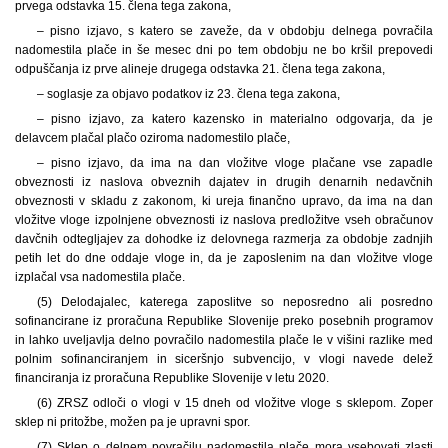
prvega odstavka 15. člena tega zakona,
– pisno izjavo, s katero se zaveže, da v obdobju delnega povračila
nadomestila plače in še mesec dni po tem obdobju ne bo kršil prepovedi
odpuščanja iz prve alineje drugega odstavka 21. člena tega zakona,
– soglasje za objavo podatkov iz 23. člena tega zakona,
– pisno izjavo, za katero kazensko in materialno odgovarja, da je
delavcem plačal plačo oziroma nadomestilo plače,
– pisno izjavo, da ima na dan vložitve vloge plačane vse zapadle
obveznosti iz naslova obveznih dajatev in drugih denarnih nedavčnih
obveznosti v skladu z zakonom, ki ureja finančno upravo, da ima na dan
vložitve vloge izpolnjene obveznosti iz naslova predložitve vseh obračunov
davčnih odtegljajev za dohodke iz delovnega razmerja za obdobje zadnjih
petih let do dne oddaje vloge in, da je zaposlenim na dan vložitve vloge
izplačal vsa nadomestila plače.
(5) Delodajalec, katerega zaposlitve so neposredno ali posredno
sofinancirane iz proračuna Republike Slovenije preko posebnih programov
in lahko uveljavlja delno povračilo nadomestila plače le v višini razlike med
polnim sofinanciranjem in siceršnjo subvencijo, v vlogi navede delež
financiranja iz proračuna Republike Slovenije v letu 2020.
(6) ZRSZ odloči o vlogi v 15 dneh od vložitve vloge s sklepom. Zoper
sklep ni pritožbe, možen pa je upravni spor.
(7) Sklep o delnem povračilu nadomestila plače mora vsebovati zlasti