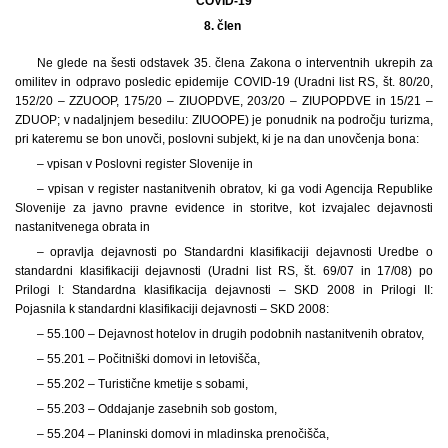
COVID-19
8. člen
Ne glede na šesti odstavek 35. člena Zakona o interventnih ukrepih za
omilitev in odpravo posledic epidemije COVID-19 (Uradni list RS, št. 80/20,
152/20 – ZZUOOP, 175/20 – ZIUOPDVE, 203/20 – ZIUPOPDVE in 15/21 –
ZDUOP; v nadaljnjem besedilu: ZIUOOPE) je ponudnik na področju turizma,
pri kateremu se bon unovči, poslovni subjekt, ki je na dan unovčenja bona:
– vpisan v Poslovni register Slovenije in
– vpisan v register nastanitvenih obratov, ki ga vodi Agencija Republike
Slovenije za javno pravne evidence in storitve, kot izvajalec dejavnosti
nastanitvenega obrata in
– opravlja dejavnosti po Standardni klasifikaciji dejavnosti Uredbe o
standardni klasifikaciji dejavnosti (Uradni list RS, št. 69/07 in 17/08) po
Prilogi I: Standardna klasifikacija dejavnosti – SKD 2008 in Prilogi II:
Pojasnila k standardni klasifikaciji dejavnosti – SKD 2008:
– 55.100 – Dejavnost hotelov in drugih podobnih nastanitvenih obratov,
– 55.201 – Počitniški domovi in letovišča,
– 55.202 – Turistične kmetije s sobami,
– 55.203 – Oddajanje zasebnih sob gostom,
– 55.204 – Planinski domovi in mladinska prenočišča,