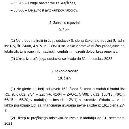
– 55.209 – Druge nastanitve za krajši čas,
– 55.300 – Dejavnost avtokampov, taborov.
2.
Zakon o trgovini
9. člen
(1) Ne glede na tretji in četrti odstavek 8. člena Zakona o trgovini (Uradni
list RS, št. 24/08, 47/15 in 139/20) se lahko obratovalni čas prodajalne na
letališčih, turistično informacijskih centrih in muzejih določi brez omejitev.
(2) Ukrep iz prejšnjega odstavka se izvaja do 31. decembra 2022.
3.
Zakon o vodah
10. člen
(1) Ne glede na tretji odstavek 162. člena Zakona o vodah (Uradni list
RS, št. 67/02, 2/04 – ZZdrI-A, 41/04 – ZVO-1, 57/08, 57/12, 100/13, 40/14,
56/15 in 65/20; v nadaljnjem besedilu: ZV-1) se sredstva Sklada za vode
lahko porabljajo tudi za financiranje izvajanja javne službe iz 161. člena ZV-
1.
(2) Ukrep iz prejšnjega odstavka se izvaja v obdobju do 31. decembra
2021.