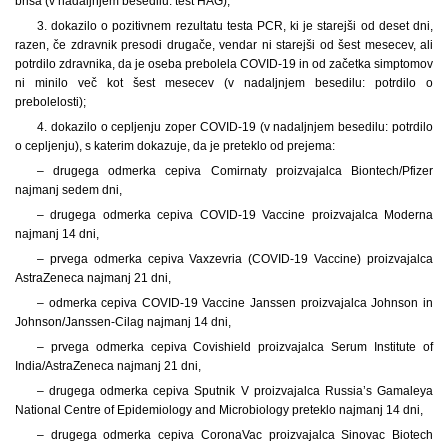
brisa (v nadaljnjem besedilu: test HAG);
3. dokazilo o pozitivnem rezultatu testa PCR, ki je starejši od deset dni,
razen, če zdravnik presodi drugače, vendar ni starejši od šest mesecev, ali
potrdilo zdravnika, da je oseba prebolela COVID-19 in od začetka simptomov
ni minilo več kot šest mesecev (v nadaljnjem besedilu: potrdilo o
prebolelosti);
4. dokazilo o cepljenju zoper COVID-19 (v nadaljnjem besedilu: potrdilo
o cepljenju), s katerim dokazuje, da je preteklo od prejema:
– drugega odmerka cepiva Comirnaty proizvajalca Biontech/Pfizer
najmanj sedem dni,
– drugega odmerka cepiva COVID-19 Vaccine proizvajalca Moderna
najmanj 14 dni,
– prvega odmerka cepiva Vaxzevria (COVID-19 Vaccine) proizvajalca
AstraZeneca najmanj 21 dni,
– odmerka cepiva COVID-19 Vaccine Janssen proizvajalca Johnson in
Johnson/Janssen-Cilag najmanj 14 dni,
– prvega odmerka cepiva Covishield proizvajalca Serum Institute of
India/AstraZeneca najmanj 21 dni,
– drugega odmerka cepiva Sputnik V proizvajalca Russia’s Gamaleya
National Centre of Epidemiology and Microbiology preteklo najmanj 14 dni,
– drugega odmerka cepiva CoronaVac proizvajalca Sinovac Biotech