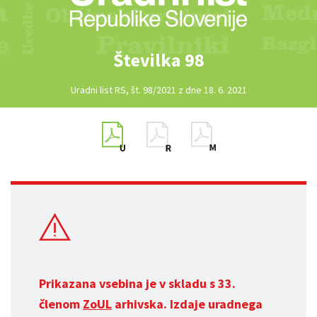
Številka 98
Uradni list RS, št. 98/2021 z dne 18. 6. 2021
Prikazana vsebina je v skladu s 33.
členom
ZoUL
arhivska. Izdaje uradnega