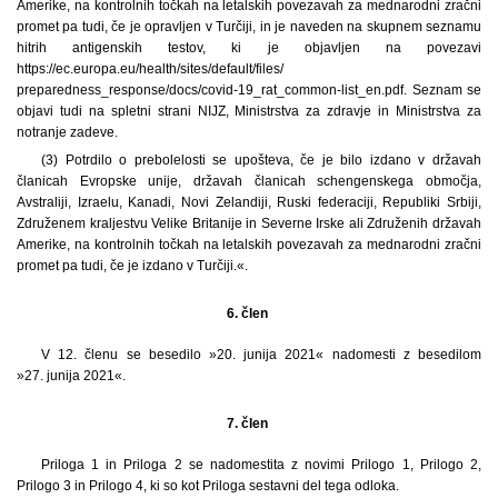
Amerike, na kontrolnih točkah na letalskih povezavah za mednarodni zračni
promet pa tudi, če je opravljen v Turčiji, in je naveden na skupnem seznamu
hitrih antigenskih testov, ki je objavljen na povezavi
https://ec.europa.eu/health/sites/default/files/
preparedness_response/docs/covid-19_rat_common-list_en.pdf. Seznam se
objavi tudi na spletni strani NIJZ, Ministrstva za zdravje in Ministrstva za
notranje zadeve.
(3) Potrdilo o prebolelosti se upošteva, če je bilo izdano v državah
članicah Evropske unije, državah članicah schengenskega območja,
Avstraliji, Izraelu, Kanadi, Novi Zelandiji, Ruski federaciji, Republiki Srbiji,
Združenem kraljestvu Velike Britanije in Severne Irske ali Združenih državah
Amerike, na kontrolnih točkah na letalskih povezavah za mednarodni zračni
promet pa tudi, če je izdano v Turčiji.«.
6. člen
V 12. členu se besedilo »20. junija 2021« nadomesti z besedilom
»27. junija 2021«.
7. člen
Priloga 1 in Priloga 2 se nadomestita z novimi Prilogo 1, Prilogo 2,
Prilogo 3 in Prilogo 4, ki so kot Priloga sestavni del tega odloka.