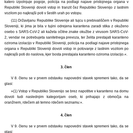
katero izpolnjuje pogoje, policija na podlagi najave pristojnega organa v
Republiki Sloveniji dovoli vstop in tranzit čez Republiko Slovenijo z lastnim
vozilom po najkrajši poti v šestih urah po vstopu.
(11) Državljanu Republike Slovenije ali tujcu s prebivališčem v Republiki
Sloveniji, ki jima je bila v tujini odrejena karantena zaradi stika z okuženo
osebo s SARS-CoV-2 ali kažeta očitne znake okužbe z virusom SARS-CoV-
2, vendar ne potrebujeta sanitetnega prevoza, ter želita prestajati karanteno
oziroma izolacijo v Republiki Sloveniji, policija na podlagi najave pristojnega
organa v Republiki Sloveniji dovoli vstop in potovanje z lastnim vozilom po
najkrajši poti do naslova, kjer bosta prestajala karanteno oziroma izolacijo.«.
3. člen
V 8. členu se v prvem odstavku napovedni stavek spremeni tako, da se
glasi:
»(1) Vstop v Republiko Slovenijo se brez napotitve v karanteno na domu
dovoli tudi naslednjim kategorijam oseb, ki prihajajo z območja na
oranžnem, rdečem ali temno rdečem seznamu:«.
4. člen
V 9. členu se v prvem odstavku napovedni stavek spremeni tako, da se
glasi: