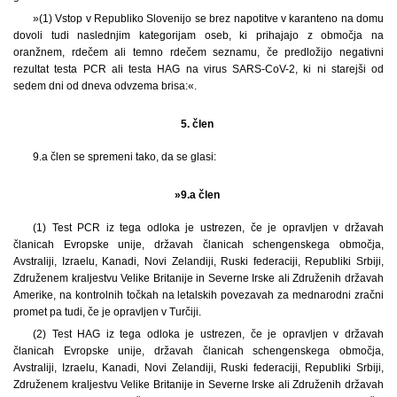
»(1) Vstop v Republiko Slovenijo se brez napotitve v karanteno na domu
dovoli tudi naslednjim kategorijam oseb, ki prihajajo z območja na
oranžnem, rdečem ali temno rdečem seznamu, če predložijo negativni
rezultat testa PCR ali testa HAG na virus SARS-CoV-2, ki ni starejši od
sedem dni od dneva odvzema brisa:«.
5. člen
9.a člen se spremeni tako, da se glasi:
»9.a člen
(1) Test PCR iz tega odloka je ustrezen, če je opravljen v državah
članicah Evropske unije, državah članicah schengenskega območja,
Avstraliji, Izraelu, Kanadi, Novi Zelandiji, Ruski federaciji, Republiki Srbiji,
Združenem kraljestvu Velike Britanije in Severne Irske ali Združenih državah
Amerike, na kontrolnih točkah na letalskih povezavah za mednarodni zračni
promet pa tudi, če je opravljen v Turčiji.
(2) Test HAG iz tega odloka je ustrezen, če je opravljen v državah
članicah Evropske unije, državah članicah schengenskega območja,
Avstraliji, Izraelu, Kanadi, Novi Zelandiji, Ruski federaciji, Republiki Srbiji,
Združenem kraljestvu Velike Britanije in Severne Irske ali Združenih državah