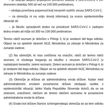
dnevnem obdobju 500 ali več na 100.000 prebivalcev,
– obstaja povečana pojavnost bolj nevarnih različic virusa SARS-CoV-2,
– za območja ni na voljo dovolj informacij za oceno epidemiološke
situacije ali
– je število opravljenih testov na prisotnost SARS-CoV-2 v zadnjem
tednu enako ali nižje od 300 na 100.000 prebivalcev.
Temno rdeči seznam je določen v Prilogi 3, ki je sestavni del tega odloka.
Objavi se na spletnih straneh NIJZ, Ministrstva za zdravje in Ministrstva za
zunanje zadeve.
(2) Na območjih, ki niso uvrščena na oranžni, rdeči ali temno rdeči
seznam, ni visokega tveganja za okužbo z virusom SARS-CoV-2 (v
nadaljnjem besedilu: zeleni seznam). Zeleni seznam je določen v Prilogi 4, ki
je sestavni del tega odloka. Objavi se na spletnih straneh NIJZ, Ministrstva za
zdravje in Ministrstva za zunanje zadeve.
(3) Območje je država ali administrativna enota države. Kadar med
administrativnimi enotami posamezne države obstajajo razlike v
epidemiološki situaciji, lahko Vlada Republike Slovenije določi, da so na
zelenem, oranžnem, rdečem ali temno rdečem seznamu le posamezne
administrativne enote te države.
(4) Enako kot države članice schengenskega območja se po tem odloku