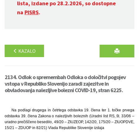
lista, izdane po 28.2.2026, so dostopne
na
PISRS
.
KAZALO
2134. Odlok o spremembah Odloka o določitvi pogojev
vstopa v Republiko Slovenijo zaradi zajezitve in
obvladovanja nalezljive bolezni COVID-19, stran 6225.
Na podlagi drugega in četrtega odstavka 19. člena ter 1. točke prvega
odstavka 39. člena Zakona o nalezljivih boleznih (Uradni list RS, št. 33/06 –
uradno prečiščeno besedilo, 49/20 – ZIUZEOP, 142/20, 175/20 – ZIUOPDVE,
15/21 – ZDUOP in 82/21) Vlada Republike Slovenije izdaja