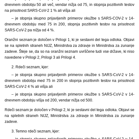
dnevnem obdobju 50 ali več, vendar nižja od 75, in stopnja pozitivnih testov
na prisotnost SARS-CoV-2 1 % ali višja ali
– je stopnja skupno prijavljenih primerov okužbe s SARS-COV-2 v 14-
dnevnem obdobju med 75 in 200, stopnja pozitivnih testov na prisotnost
SARS-CoV-2 pa nižja od 4 %.
Oranžni seznam je določen v Prilogi 1, ki je sestavni del tega odloka. Objavi
se na spletnih straneh NIJZ, Ministrstva za zdravje in Ministrstva za zunanje
zadeve. Šteje se, da so na oranžni seznam uvrščene tudi vse države, ki niso
navedene v Prilogi 2, Prilogi 3 ali Prilogi 4.
2. Rdeči seznam, kjer:
– je stopnja skupno prijavljenih primerov okužbe s SARS-CoV-2 v 14-
dnevnem obdobju med 75 in 200 in stopnja pozitivnih testov na prisotnost
SARS-CoV-2 4 % ali višja ali
– je stopnja skupno prijavljenih primerov okužbe s SARS-CoV-2 v 14-
dnevnem obdobju višja od 200, vendar nižja od 500.
Rdeči seznam je določen v Prilogi 2, ki je sestavni del tega odloka. Objavi se
na spletnih straneh NIJZ, Ministrstva za zdravje in Ministrstva za zunanje
zadeve.
3. Temno rdeči seznam, kjer:
– je stopnja skupno prijavljenih primerov okužbe s SARS-CoV-2 v 14-