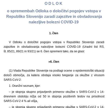
O D L O K
o spremembah Odloka o določitvi pogojev vstopa v
Republiko Slovenijo zaradi zajezitve in obvladovanja
nalezljive bolezni COVID-19
1. člen
V Odloku o določitvi pogojev vstopa v Republiko Slovenijo zaradi
zajezitve in obvladovanja nalezljive bolezni COVID-19 (Uradni list RS,
št. 85/21, 89/21 in 93/21) se 6. člen spremeni tako, da se glasi:
»6. člen
(1) Vlada Republike Slovenije na podlagi ocene o epidemiološki situaciji
določi območja, za katera obstaja visoko tveganje za okužbe z virusom
SARS-CoV-2:
1. Oranžni seznam, kjer:
– je stopnja skupno prijavljenih primerov okužbe s SARS-CoV-2 v 14-
dnevnem obdobju nižja od 50 in stopnja pozitivnih testov na prisotnost
SARS-CoV-2 4 % ali višja,
– je stopnja skupno prijavljenih primerov okužbe s SARS-CoV-2 v 14-