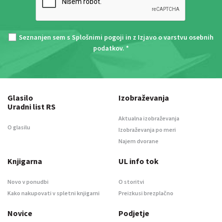
Seznanjen sem s
Splošnimi pogoji
in z
Izjavo o varstvu osebnih
podatkov
. *
Glasilo
Izobraževanja
Uradni list RS
Aktualna izobraževanja
O glasilu
Izobraževanja po meri
Najem dvorane
Knjigarna
UL info tok
Novo v ponudbi
O storitvi
Kako nakupovati v spletni knjigarni
Preizkusi brezplačno
Novice
Podjetje