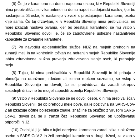
(6) Če je v karanteno na domu napotena oseba, ki v Republiki Sloveniji
nima prebivališča, se v karanteno na domu napoti na dejanski naslov, kjer bo
nastanjena. Stroške, ki nastanejo v zvezi s prestajanjem karantene, oseba
krije sama. Če tuj državljan, ki v Republiki Sloveniji nima prebivališča, ne
more izkazati naslova bivanja, kjer bo prestajal karanteno, se mu vstop v
Republiko Slovenijo dovoli le, če so zagotovljene ustrezne nastanitvene
kapacitete za izvajanje karantene.
(7) Po navodilu epidemiološke službe NIJZ na mejnih prehodih na
zunanji meji in na kontrolnih točkah na notranjih mejah Republike Slovenije
lahko zdravstvena služba preverja zdravstveno stanje oseb, ki prehajajo
mejo.
(8) Tujcu, ki nima prebivališča v Republiki Sloveniji in ki prihaja z
območja na oranžnem, rdečem ali temno rdečem seznamu, se vstop v
Republiko Slovenijo ne dovoli, če se predvideva, da zaradi ukrepov
sosednjih držav ne bo mogel zapustiti ozemlja Republike Slovenije.
(9) Vstop v Republiko Slovenijo se ne dovoli osebi, ki nima prebivališča v
Republiki Sloveniji ter ob prehodu meje pove, da je pozitivna na SARS-CoV-
2 ali izkazuje očitne bolezenske znake, značilne za okužbo z virusom SARS-
CoV-2, dovoli pa se ji tranzit čez Republiko Slovenijo ob upoštevanju
priporočil NIJZ.
(10) Osebi, ki ji je bila v tujini odrejena karantena zaradi stika z okuženo
osebo s SARS-CoV-2 in želi prestajati karanteno v drugi državi, za vstop v