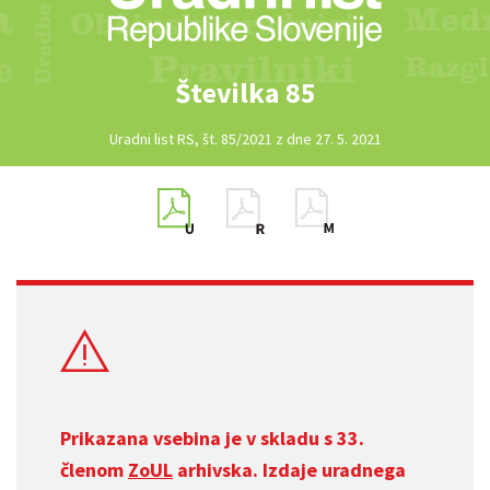
Številka 85
Uradni list RS, št. 85/2021 z dne 27. 5. 2021
Prikazana vsebina je v skladu s 33.
členom
ZoUL
arhivska. Izdaje uradnega