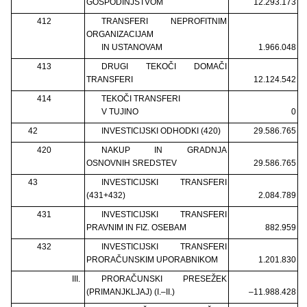
GOSPODINJSTVOM
12.293.173
412
TRANSFERI NEPROFITNIM
ORGANIZACIJAM
IN USTANOVAM
1.966.048
413
DRUGI TEKOČI DOMAČI
TRANSFERI
12.124.542
414
TEKOČI TRANSFERI
V TUJINO
0
42
INVESTICIJSKI ODHODKI (420)
29.586.765
420
NAKUP IN GRADNJA
OSNOVNIH SREDSTEV
29.586.765
43
INVESTICIJSKI TRANSFERI
(431+432)
2.084.789
431
INVESTICIJSKI TRANSFERI
PRAVNIM IN FIZ. OSEBAM
882.959
432
INVESTICIJSKI TRANSFERI
PRORAČUNSKIM UPORABNIKOM
1.201.830
III.
PRORAČUNSKI PRESEŽEK
(PRIMANJKLJAJ) (I.–II.)
–11.988.428