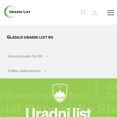
G
LASILO URADNI LIST RS
Glasilo Uradni list RS
Preklic dokumentov