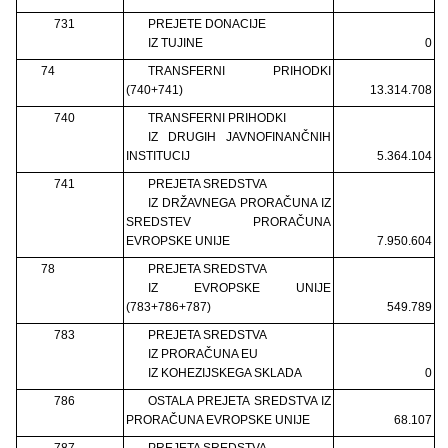
731
PREJETE DONACIJE
IZ TUJINE
0
74
TRANSFERNI PRIHODKI
(740+741)
13.314.708
740
TRANSFERNI PRIHODKI
IZ DRUGIH JAVNOFINANČNIH
INSTITUCIJ
5.364.104
741
PREJETA SREDSTVA
IZ DRŽAVNEGA PRORAČUNA IZ
SREDSTEV PRORAČUNA
EVROPSKE UNIJE
7.950.604
78
PREJETA SREDSTVA
IZ EVROPSKE UNIJE
(783+786+787)
549.789
783
PREJETA SREDSTVA
IZ PRORAČUNA EU
IZ KOHEZIJSKEGA SKLADA
0
786
OSTALA PREJETA SREDSTVA IZ
PRORAČUNA EVROPSKE UNIJE
68.107
787
PREJETA SREDSTVA