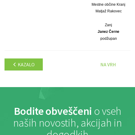
Mestne občine Kranj
Matjaž Rakovec
Zanj
Janez Černe
podžupan
KAZALO
NA VRH
Bodite obveščeni
o vseh
naših novostih, akcijah in
dogodkih