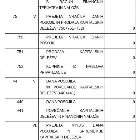
B. RAČUN FINANČNIH
TERJATEV IN NALOŽB
75
IV.
PREJETA VRAČILA DANIH
POSOJIL IN PRODAJA KAPITALSKIH
DELEŽEV (750+751+752)
0
750
PREJETA VRAČILA DANIH
POSOJIL
0
751
PRODAJA KAPITALSKIH
DELEŽEV
0
752
KUPNINE IZ NASLOVA
PRIVATIZACIJE
0
44
V.
DANA POSOJILA
IN POVEČANJE KAPITALSKIH
DELEŽEV (440+441)
0
440
DANA POSOJILA
0
441
POVEČANJE KAPITALSKIH
DELEŽEV IN FINANČNIH NALOŽB
0
VI.
PREJETA MINUS DANA
POSOJILA IN SPREMEMBE
KAPITALSKIH DELEŽEV