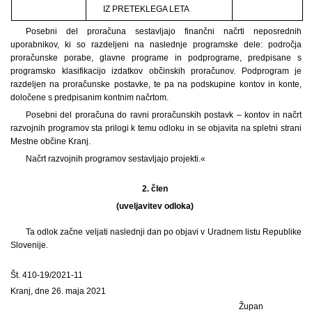
IZ PRETEKLEGA LETA
Posebni del proračuna sestavljajo finančni načrti neposrednih
uporabnikov, ki so razdeljeni na naslednje programske dele: področja
proračunske porabe, glavne programe in podprograme, predpisane s
programsko klasifikacijo izdatkov občinskih proračunov. Podprogram je
razdeljen na proračunske postavke, te pa na podskupine kontov in konte,
določene s predpisanim kontnim načrtom.
Posebni del proračuna do ravni proračunskih postavk – kontov in načrt
razvojnih programov sta prilogi k temu odloku in se objavita na spletni strani
Mestne občine Kranj.
Načrt razvojnih programov sestavljajo projekti.«
2. člen
(uveljavitev odloka)
Ta odlok začne veljati naslednji dan po objavi v Uradnem listu Republike
Slovenije.
Št. 410-19/2021-11
Kranj, dne 26. maja 2021
Župan