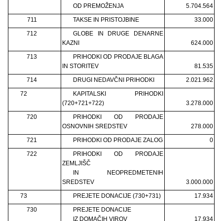
OD PREMOŽENJA
5.704.564
711
TAKSE IN PRISTOJBINE
33.000
712
GLOBE IN DRUGE DENARNE
KAZNI
624.000
713
PRIHODKI OD PRODAJE BLAGA
IN STORITEV
81.535
714
DRUGI NEDAVČNI PRIHODKI
2.021.962
72
KAPITALSKI PRIHODKI
(720+721+722)
3.278.000
720
PRIHODKI OD PRODAJE
OSNOVNIH SREDSTEV
278.000
721
PRIHODKI OD PRODAJE ZALOG
0
722
PRIHODKI OD PRODAJE
ZEMLJIŠČ
IN NEOPREDMETENIH
SREDSTEV
3.000.000
73
PREJETE DONACIJE (730+731)
17.934
730
PREJETE DONACIJE
IZ DOMAČIH VIROV
17.934