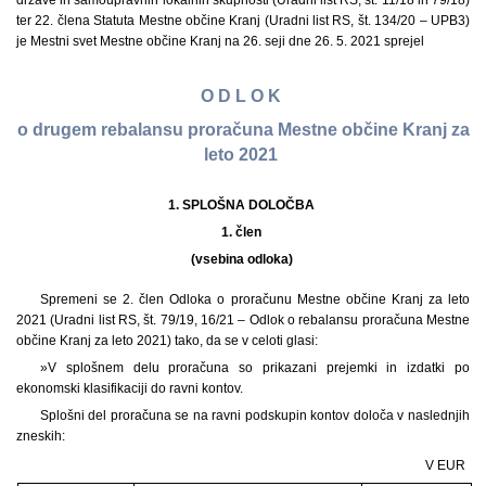
države in samoupravnih lokalnih skupnosti (Uradni list RS, št. 11/18 in 79/18)
ter 22. člena Statuta Mestne občine Kranj (Uradni list RS, št. 134/20 – UPB3)
je Mestni svet Mestne občine Kranj na 26. seji dne 26. 5. 2021 sprejel
O D L O K
o drugem rebalansu proračuna Mestne občine Kranj za
leto 2021
1. SPLOŠNA DOLOČBA
1. člen
(vsebina odloka)
Spremeni se 2. člen Odloka o proračunu Mestne občine Kranj za leto
2021 (Uradni list RS, št. 79/19, 16/21 – Odlok o rebalansu proračuna Mestne
občine Kranj za leto 2021) tako, da se v celoti glasi:
»V splošnem delu proračuna so prikazani prejemki in izdatki po
ekonomski klasifikaciji do ravni kontov.
Splošni del proračuna se na ravni podskupin kontov določa v naslednjih
zneskih:
V EUR