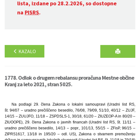
lista, izdane po 28.2.2026, so dostopne
na
PISRS
.
KAZALO
1778. Odlok o drugem rebalansu proračuna Mestne občine
Kranj za leto 2021, stran 5025.
Na podlagi 29. člena Zakona o lokalni samoupravi (Uradni list RS,
št. 94/07 – uradno prečiščeno besedilo, 76/08, 79/09, 51/10, 40/12 – ZUJF,
14/15 – ZUUJFO, 11/18 – ZSPDSLS-1, 30/18, 61/20 – ZIUZEOP-A in 80/20 –
ZIUOOPE), 29. člena Zakona o javnih financah (Uradni list RS, št. 11/11 –
uradno prečiščeno besedilo, 14/13 – popr., 101/13, 55/15 – ZFisP, 96/15 –
ZIPRS1617, 13/18 in 195/20 – odl. US), Zakona o stvarnem premoženju