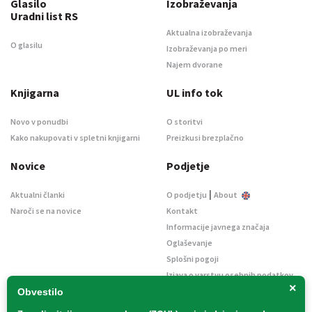
Glasilo
Izobraževanja
Uradni list RS
Aktualna izobraževanja
O glasilu
Izobraževanja po meri
Najem dvorane
Knjigarna
UL info tok
Novo v ponudbi
O storitvi
Kako nakupovati v spletni knjigarni
Preizkusi brezplačno
Novice
Podjetje
|
Aktualni članki
O podjetju
About
Naroči se na novice
Kontakt
Informacije javnega značaja
Oglaševanje
Splošni pogoji
Izjava o varstvu osebnih podatkov
×
E-dražbe
Obvestilo