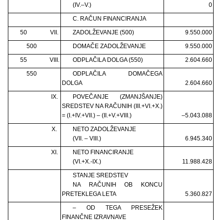
(IV.–V.)
0
C. RAČUN FINANCIRANJA
50
VII.
ZADOLŽEVANJE (500)
9.550.000
500
DOMAČE ZADOLŽEVANJE
9.550.000
55
VIII.
ODPLAČILA DOLGA (550)
2.604.660
550
ODPLAČILA DOMAČEGA
DOLGA
2.604.660
IX.
POVEČANJE (ZMANJŠANJE)
SREDSTEV NA RAČUNIH (III.+VI.+X.)
= (I.+IV.+VII.) – (II.+V.+VIII.)
–5.043.088
X.
NETO ZADOLŽEVANJE
(VII. – VIII.)
6.945.340
XI.
NETO FINANCIRANJE
(VI.+X.-IX.)
11.988.428
STANJE SREDSTEV
NA RAČUNIH OB KONCU
PRETEKLEGA LETA
5.360.827
– OD TEGA PRESEŽEK
FINANČNE IZRAVNAVE