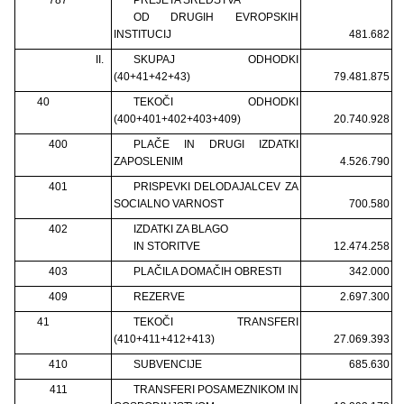
OD DRUGIH EVROPSKIH
INSTITUCIJ
481.682
II.
SKUPAJ ODHODKI
(40+41+42+43)
79.481.875
40
TEKOČI ODHODKI
(400+401+402+403+409)
20.740.928
400
PLAČE IN DRUGI IZDATKI
ZAPOSLENIM
4.526.790
401
PRISPEVKI DELODAJALCEV ZA
SOCIALNO VARNOST
700.580
402
IZDATKI ZA BLAGO
IN STORITVE
12.474.258
403
PLAČILA DOMAČIH OBRESTI
342.000
409
REZERVE
2.697.300
41
TEKOČI TRANSFERI
(410+411+412+413)
27.069.393
410
SUBVENCIJE
685.630
411
TRANSFERI POSAMEZNIKOM IN