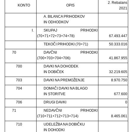
2. Rebalans
KONTO
OPIS
2021
A. BILANCA PRIHODKOV
IN ODHODKOV
I.
SKUPAJ PRIHODKI
(70+71+72+73+74+78)
67.493.447
TEKOČI PRIHODKI (70+71)
50.333.016
70
DAVČNI PRIHODKI
(700+703+704+706)
41.867.955
700
DAVKI NA DOHODEK
IN DOBIČEK
32.219.605
703
DAVKI NA PREMOŽENJE
8.970.750
704
DOMAČI DAVKI NA BLAGO
IN STORITVE
677.600
706
DRUGI DAVKI
0
71
NEDAVČNI PRIHODKI
(710+711+712+713+714)
8.465.061
710
UDELEŽBA NA DOBIČKU
IN DOHODKI