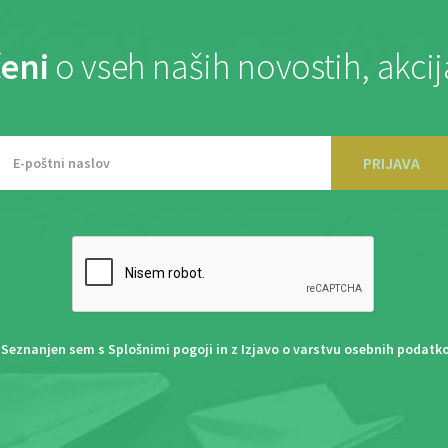
eni
o vseh naših novostih, akci
PRIJAVA
Seznanjen sem s
Splošnimi pogoji
in z
Izjavo o varstvu osebnih podatk