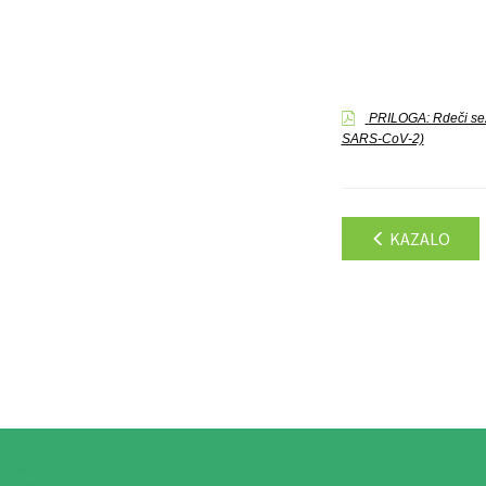
PRILOGA: Rdeči sezn
SARS-CoV-2)
KAZALO