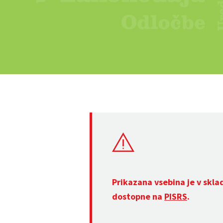
Prikazana vsebina je v skla
dostopne na
PISRS
.