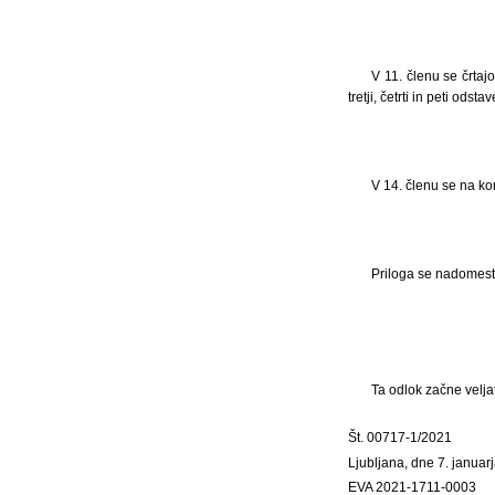
V 11. členu se črtajo
tretji, četrti in peti odstav
V 14. členu se na ko
Priloga se nadomesti 
Ta odlok začne veljat
Št. 00717-1/2021
Ljubljana, dne 7. januar
EVA 2021-1711-0003