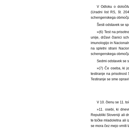
V Odloku o določit
(Uradni list RS, št. 2
schengenskega območj
Šesti odstavek se sp
»(6) Test na prisot
unije, državi članici sc
imunologijo in Nacionaln
na spletni strani Nacio
schengenskega območja
Sedmi odstavek se s
»(7) Če oseba, ki j
testiranje na prisotnos
Testiranje se sme opravi
V 10. členu se 11. to
»11. osebi, ki dnev
Republiki Sloveniji ali 
te točke mladoletna ali 
se mora čez mejo vrniti 