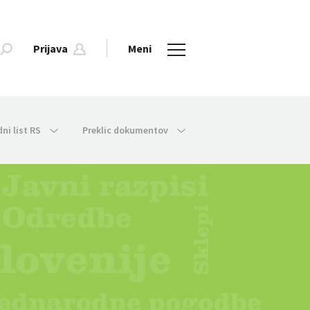
Prijava
Meni
dni list RS
Preklic dokumentov