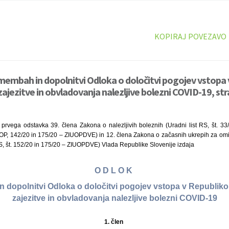
KOPIRAJ POVEZAVO
membah in dopolnitvi Odloka o določitvi pogojev vstopa 
zajezitve in obvladovanja nalezljive bolezni COVID-19, str
 prvega odstavka 39. člena Zakona o nalezljivih boleznih (Uradni list RS, št. 3
OP, 142/20 in 175/20 – ZIUOPDVE) in 12. člena Zakona o začasnih ukrepih za omil
S, št. 152/20 in 175/20 – ZIUOPDVE) Vlada Republike Slovenije izdaja
O D L O K
 dopolnitvi Odloka o določitvi pogojev vstopa v Republiko 
zajezitve in obvladovanja nalezljive bolezni COVID-19
1. člen