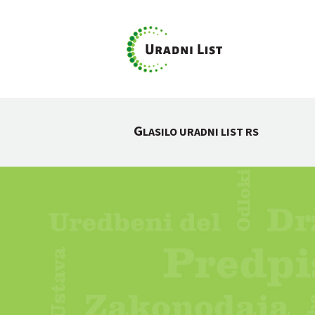
G
LASILO URADNI LIST RS