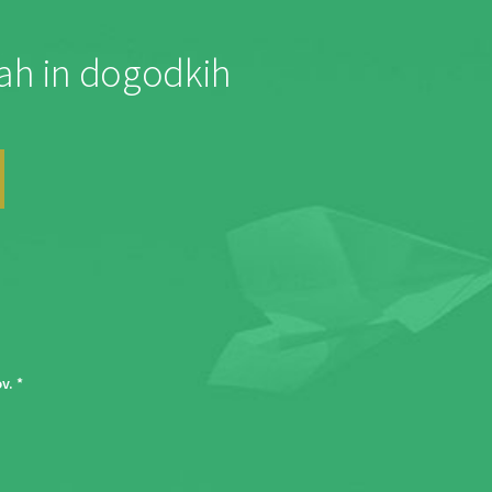
jah in dogodkih
ov
. *