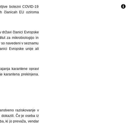
zljive bolezni COVID-19
vah članicah EU oziroma
 državi članici Evropske
itut za mikrobiologijo in
ter so navedeni v seznamu
anici Evropske unije ali
rajanja karantene opravi
je karantena prekinjena.
nanstveno raziskovanje v
 dokazili. Če je oseba iz
ba, ki jo prevaža, vendar