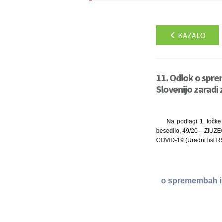
KAZALO
11. Odlok o spre
Slovenijo zaradi 
Na podlagi 1. točke
besedilo, 49/20 – ZIUZE
COVID-19 (Uradni list R
o spremembah in