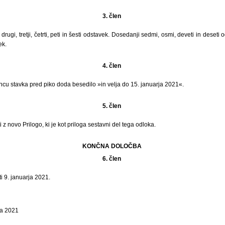
3. člen
 drugi, tretji, četrti, peti in šesti odstavek. Dosedanji sedmi, osmi, deveti in deseti
ek.
4. člen
ncu stavka pred piko doda besedilo »in velja do 15. januarja 2021«.
5. člen
z novo Prilogo, ki je kot priloga sestavni del tega odloka.
KONČNA DOLOČBA
6. člen
i 9. januarja 2021.
ja 2021