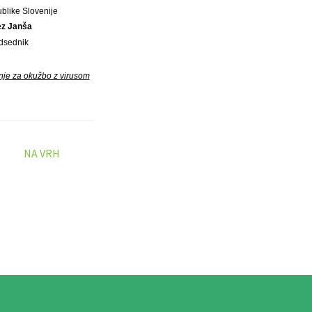
blike Slovenije
ez Janša
dsednik
nje za okužbo z virusom
NA VRH