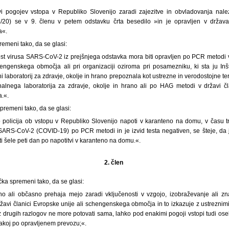
vi pogojev vstopa v Republiko Slovenijo zaradi zajezitve in obvladovanja nale
04/20) se v 9. členu v petem odstavku črta besedilo »in je opravljen v drža
a«.
remeni tako, da se glasi:
nost virusa SARS-CoV-2 iz prejšnjega odstavka mora biti opravljen po PCR metodi v
hengenskega območja ali pri organizaciji oziroma pri posamezniku, ki sta ju Inšt
i laboratorij za zdravje, okolje in hrano prepoznala kot ustrezne in verodostojne 
nalnega laboratorija za zdravje, okolje in hrano ali po HAG metodi v državi čl
.«.
premeni tako, da se glasi:
o policija ob vstopu v Republiko Slovenijo napoti v karanteno na domu, v času t
t SARS-CoV-2 (COVID-19) po PCR metodi in je izvid testa negativen, se šteje, da 
ti šele peti dan po napotitvi v karanteno na domu.«.
2. člen
čka spremeni tako, da se glasi:
no ali občasno prehaja mejo zaradi vključenosti v vzgojo, izobraževanje ali z
državi članici Evropske unije ali schengenskega območja in to izkazuje z ustreznimi
iz drugih razlogov ne more potovati sama, lahko pod enakimi pogoji vstopi tudi ose
takoj po opravljenem prevozu;«.