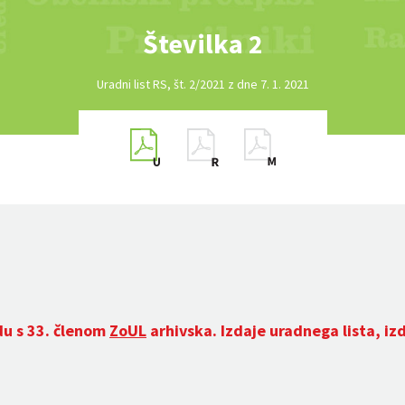
Številka 2
Uradni list RS, št. 2/2021 z dne 7. 1. 2021
du s 33. členom
ZoUL
arhivska. Izdaje uradnega lista, iz