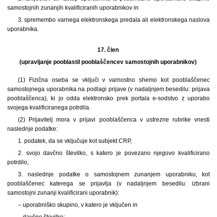
samostojnih zunanjih kvalificiranih uporabnikov in
3. spremembo varnega elektronskega predala ali elektronskega naslova
uporabnika.
17. člen
(upravljanje pooblastil pooblaščencev samostojnih uporabnikov)
(1) Fizična oseba se vključi v varnostno shemo kot pooblaščenec
samostojnega uporabnika na podlagi prijave (v nadaljnjem besedilu: prijava
pooblaščenca), ki jo odda elektronsko prek portala e-sodstvo z uporabo
svojega kvalificiranega potrdila.
(2) Prijavitelj mora v prijavi pooblaščenca v ustrezne rubrike vnesti
naslednje podatke:
1. podatek, da se vključuje kot subjekt CRP,
2. svojo davčno številko, s katero je povezano njegovo kvalificirano
potrdilo,
3. naslednje podatke o samostojnem zunanjem uporabniku, kot
pooblaščenec katerega se prijavlja (v nadaljnjem besedilu: izbrani
samostojni zunanji kvalificirani uporabnik):
– uporabniško skupino, v katero je vključen in
– davčno številko;