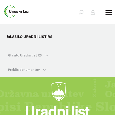
G
LASILO URADNI LIST RS
Glasilo Uradni list RS
Preklic dokumentov