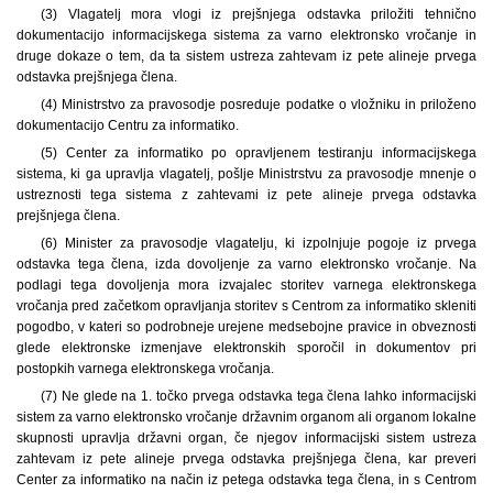
(3) Vlagatelj mora vlogi iz prejšnjega odstavka priložiti tehnično
dokumentacijo informacijskega sistema za varno elektronsko vročanje in
druge dokaze o tem, da ta sistem ustreza zahtevam iz pete alineje prvega
odstavka prejšnjega člena.
(4) Ministrstvo za pravosodje posreduje podatke o vložniku in priloženo
dokumentacijo Centru za informatiko.
(5) Center za informatiko po opravljenem testiranju informacijskega
sistema, ki ga upravlja vlagatelj, pošlje Ministrstvu za pravosodje mnenje o
ustreznosti tega sistema z zahtevami iz pete alineje prvega odstavka
prejšnjega člena.
(6) Minister za pravosodje vlagatelju, ki izpolnjuje pogoje iz prvega
odstavka tega člena, izda dovoljenje za varno elektronsko vročanje. Na
podlagi tega dovoljenja mora izvajalec storitev varnega elektronskega
vročanja pred začetkom opravljanja storitev s Centrom za informatiko skleniti
pogodbo, v kateri so podrobneje urejene medsebojne pravice in obveznosti
glede elektronske izmenjave elektronskih sporočil in dokumentov pri
postopkih varnega elektronskega vročanja.
(7) Ne glede na 1. točko prvega odstavka tega člena lahko informacijski
sistem za varno elektronsko vročanje državnim organom ali organom lokalne
skupnosti upravlja državni organ, če njegov informacijski sistem ustreza
zahtevam iz pete alineje prvega odstavka prejšnjega člena, kar preveri
Center za informatiko na način iz petega odstavka tega člena, in s Centrom