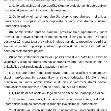
1. če je prijavitelj izbral uporabniško skupino profesionalnih uporabnikov:
posredovati prijavo administratorju te skupine,
2. če je prijavitelj izbral uporabniško skupino uporabnikov – strank ali
udeležencev postopka: vključiti prijavitelja v varnostno shemo v izbrani
uporabniški skupini.
(8) Administrator izbrane skupine profesionalnih uporabnikov mora
preveriti, ali prijavitelj izpolnjuje pogoje za vključitev v to skupino iz petega
odstavka 15. člena tega pravilnika, in glede na izid te preveritve potrditi ali
zavrniti vključitev prijavitelja v izbrani uporabniški skupini v treh delovnih
dneh po prejemu prve prijave.
(9) Administrator mora prijavitelju poslati obvestilo o potrditvi ali zavrnitvi
vključitve v skupino profesionalnih uporabnikov prek varnostne sheme na
prijaviteljev elektronski naslov, naveden v prijavi.
(10) Če uporabnik neha izpolnjevati pogoj za vključitev v posamezni
skupini profesionalnih uporabnikov iz petega odstavka 15. člena tega
pravilnika, mu mora administrator te skupine v varnostni shemi odvzeti
pooblastila v treh delovnih dneh po dnevu, ko izve za ta razlog.
(11) Prvi do deseti odstavek tega člena se smiselno uporabljajo tudi za:
1. vključitev uporabnika, ki je že vpisan v varnostni shemi, v dodatno
uporabniško skupino samostojnih zunanjih kvalificiranih uporabnikov,
2. izključitev ali izstop uporabnika iz posamezne uporabniške skupine