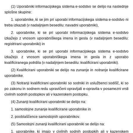
(1) Uporabniki informacijskega sistema e-sodstvo se delijo na naslednje
splošne skupine:
1. uporabnike, ki se jim pri uporabi informacijskega sistema e-sodstvo ni
treba izkazati (v nadaljnjem besedilu: navadni uporabniki),
2. uporabnike, ki se pri uporabi informacijskega sistema e-sodstvo
izkažejo z vnosom uporabniškega imena in gesla (v nadaljnjem besedilu:
registrirani uporabniki) in
3. uporabnike, ki se pri uporabi informacijskega sistema e-sodstvo
izkažejo z vnosom uporabniškega imena in gesla in z uporabo
kvalificiranega potrdila (v nadaljnjem besedilu: kvalificirani uporabniki).
(2) Kvalificirani uporabniki se delijo na zunanje in notranje kvalificirane
uporabnike.
(3) Notranji kvalificirani uporabniki so sodniki in uslužbenci sodišč, ki so
po zakonu in sodnem redu upravičeni opravljati e-opravila v posamezni vrsti
civilnih sodnih postopkov ali v kazenskem postopku.
(4) Zunanji kvalificirani uporabniki se delijo na:
1. samostojne zunanje kvalificirane uporabnike in
2. pooblaščence samostojnih uporabnikov.
(5) Samostojni zunanji kvalificirani uporabniki se delijo na:
1. uporabnike, ki imajo v civilnih sodnih postopkih ali v kazenskem