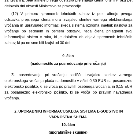
zahtevam iz pete alineje prvega odstavka prejšnjega člena, o tem v roku pet
delovnih dni obvesti Ministrstvo za pravosodje.
(12) V primeru sprememb tehničnih zahtev iz pete alineje prvega
odstavka prejšnjega člena mora izvajalec storitev varnega elektronskega
vročanja in upravljalec informacijskega sistema oziroma imetnik naslova za
vročanje po sedmem in osmem odstavku tega člena prilagoditi svoj
informacijski sistem v roku, ki je določen ob objavi sprememb tehničnih
zahtev, ki pa ne sme biti krajši od 30 dni.
9. člen
(nadomestilo za posredovanje pri vročanju)
Za posredovanje pri vročanju sodišče izvajalcu storitev varnega
elektronskega vročanja plača nadomestilo v višini 0,30 EUR na posamezno
elektronsko pošiljko, ki se vroča po pravilih osebnega vročanja, in 0,15 EUR
za posamezno elektronsko pošiljko, ki se vroča po pravilih navadnega
vročanja.
2. UPORABNIKI INFORMACIJSKEGA SISTEMA E-SODSTVO IN
VARNOSTNA SHEMA
10. člen
(uporabniške skupine)