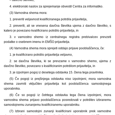
4. elektronski naslov za sprejemanje obvestil Centra za informatiko.
(3) Varnostna shema mora:
1. preveriti veljavnost kvalificiranega potrdila prijavitelja,
2. preveriti, ali se vnesena davčna številka ujema z davčno številko, s
katero je povezano kvalificirano potrdilo prijavitelja, in
3. v varnostno shemo iz centralnega registra prebivalcev prevzeti
podatke o osebnem imenu in EMŠO prijavitelja.
(4) Varnostna shema mora sprejeti oddajo prijave pooblaščenca, če:
1. je kvalificirano potrdilo prijavitelja veljavno,
2. se davčna številka, ki se prevzame v varnostno shemo, ujema z
davčno številko, povezano s kvalificiranim potrdilom prijavitelja, in
3. je izpolnjen pogoj iz desetega odstavka 15. člena tega pravilnika.
(5) Če pogoji iz prejšnjega odstavka niso izpolnjeni, mora varnostna
shema zavrniti vključitev prijavitelja kot pooblaščenca samostojnega
uporabnika.
(6) Če so pogoji iz četrtega odstavka tega člena izpolnjeni, mora
varnostna shema prijavo pooblaščenca posredovati v potrditev izbranemu
samostojnemu zunanjemu kvalificiranemu uporabniku.
(7) Izbrani samostojni zunanji kvalificirani uporabnik prek varnostne