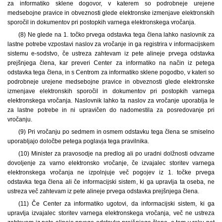
za informatiko sklene dogovor, v katerem so podrobneje urejene
medsebojne pravice in obveznosti glede elektronske izmenjave elektronskih
sporočil in dokumentov pri postopkih varnega elektronskega vročanja.
(8) Ne glede na 1. točko prvega odstavka tega člena lahko naslovnik za
lastne potrebe vzpostavi naslov za vročanje in ga registrira v informacijskem
sistemu e-sodstvo, če ustreza zahtevam iz pete alineje prvega odstavka
prejšnjega člena, kar preveri Center za informatiko na način iz petega
odstavka tega člena, in s Centrom za informatiko sklene pogodbo, v kateri so
podrobneje urejene medsebojne pravice in obveznosti glede elektronske
izmenjave elektronskih sporočil in dokumentov pri postopkih varnega
elektronskega vročanja. Naslovnik lahko ta naslov za vročanje uporablja le
za lastne potrebe in ni upravičen do nadomestila za posredovanje pri
vročanju.
(9) Pri vročanju po sedmem in osmem odstavku tega člena se smiselno
uporabljajo določbe petega poglavja tega pravilnika.
(10) Minister za pravosodje na predlog ali po uradni dolžnosti odvzame
dovoljenje za varno elektronsko vročanje, če izvajalec storitev varnega
elektronskega vročanja ne izpolnjuje več pogojev iz 1. točke prvega
odstavka tega člena ali če informacijski sistem, ki ga upravlja ta oseba, ne
ustreza več zahtevam iz pete alineje prvega odstavka prejšnjega člena.
(11) Če Center za informatiko ugotovi, da informacijski sistem, ki ga
upravlja izvajalec storitev varnega elektronskega vročanja, več ne ustreza