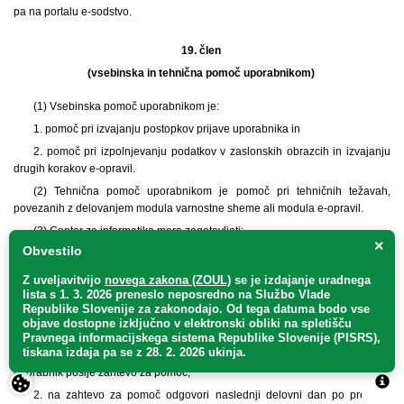
pa na portalu e-sodstvo.
19. člen
(vsebinska in tehnična pomoč uporabnikom)
(1) Vsebinska pomoč uporabnikom je:
1. pomoč pri izvajanju postopkov prijave uporabnika in
2. pomoč pri izpolnjevanju podatkov v zaslonskih obrazcih in izvajanju
drugih korakov e-opravil.
(2) Tehnična pomoč uporabnikom je pomoč pri tehničnih težavah,
povezanih z delovanjem modula varnostne sheme ali modula e-opravil.
(3) Center za informatiko mora zagotavljati:
×
Obvestilo
1. vsebinsko pomoč registriranim uporabnikom in notranjim kvalificiranim
uporabnikom,
Z uveljavitvijo
novega zakona (ZOUL)
se je
izdajanje uradnega
2. tehnično pomoč vsem uporabniškim skupinam.
lista s 1. 3. 2026 preneslo
neposredno
na Službo Vlade
Republike Slovenije za zakonodajo
. Od tega datuma bodo vse
(4) Center za informatiko mora pomoč iz prejšnjega odstavka zagotavljati
objave dostopne izključno v elektronski obliki na spletišču
tako, da:
Pravnega informacijskega sistema Republike Slovenije (PISRS),
tiskana izdaja pa se z 28. 2. 2026 ukinja.
1. na portalu e-sodstvo objavi elektronski naslov, na katerega lahko
uporabnik pošlje zahtevo za pomoč,
2. na zahtevo za pomoč odgovori naslednji delovni dan po prejemu