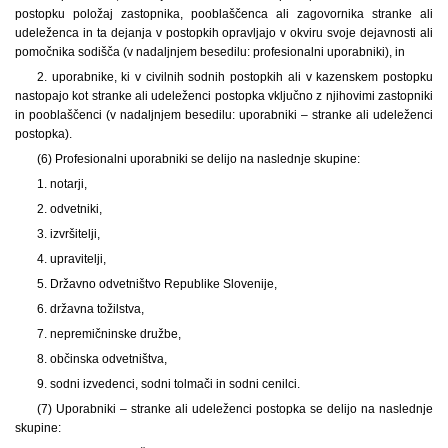
postopku položaj zastopnika, pooblaščenca ali zagovornika stranke ali
udeleženca in ta dejanja v postopkih opravljajo v okviru svoje dejavnosti ali
pomočnika sodišča (v nadaljnjem besedilu: profesionalni uporabniki), in
2. uporabnike, ki v civilnih sodnih postopkih ali v kazenskem postopku
nastopajo kot stranke ali udeleženci postopka vključno z njihovimi zastopniki
in pooblaščenci (v nadaljnjem besedilu: uporabniki – stranke ali udeleženci
postopka).
(6) Profesionalni uporabniki se delijo na naslednje skupine:
1. notarji,
2. odvetniki,
3. izvršitelji,
4. upravitelji,
5. Državno odvetništvo Republike Slovenije,
6. državna tožilstva,
7. nepremičninske družbe,
8. občinska odvetništva,
9. sodni izvedenci, sodni tolmači in sodni cenilci.
(7) Uporabniki – stranke ali udeleženci postopka se delijo na naslednje
skupine: