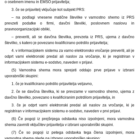
o osebnem imenu in EMŠO prijavitelja;
3. če se prijavitelj vključuje kot subjekt PRS:
– na podlagi vnesene matične številke v varnostno shemo iz PRS
prevzeti podatke o firmi, davčni številki, poslovnem naslovu in
pravnoorganizacijski obliki,
– preveriti, ali se davčna številka, prevzeta iz PRS, ujema z davčno
številko, s katero je povezano kvalificirano potrdilo prijavitelja;
4. v informacijskem sistemu za varno elektronsko vročanje preveriti, ali je
odprt varni elektronski predal ali naslov za vročanje, ki je registriran v
informacijskem sistemu e-sodstvo, naveden v prijavi.
(5) Varnostna shema mora sprejeti oddajo prve prijave v izbrani
uporabniški skupini:
1. če je kvalificirano potrdilo prijavitelja veljavno,
2. če se davčna številka, ki se prevzame v varnostno shemo, ujema z
davčno številko, povezano s kvalificiranim potrdilom prijavitelja, in
3. če je odprt varni elektronski predal ali naslov za vročanje, ki je
registriran v informacijskem sistemu e-sodstvo, naveden v prvi prijavi.
(6) Če pogoji iz prejšnjega odstavka niso izpolnjeni, mora varnostna
shema zavrniti vključitev prijavitelja v izbrani uporabniški skupini.
(7) Če so pogoji iz petega odstavka tega člena izpolnjeni, mora
varnostna shema glede na izbrano uporabniško skupino: