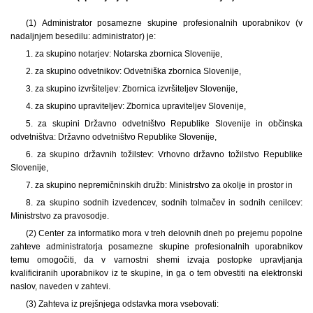
(1) Administrator posamezne skupine profesionalnih uporabnikov (v
nadaljnjem besedilu: administrator) je:
1. za skupino notarjev: Notarska zbornica Slovenije,
2. za skupino odvetnikov: Odvetniška zbornica Slovenije,
3. za skupino izvršiteljev: Zbornica izvršiteljev Slovenije,
4. za skupino upraviteljev: Zbornica upraviteljev Slovenije,
5. za skupini Državno odvetništvo Republike Slovenije in občinska
odvetništva: Državno odvetništvo Republike Slovenije,
6. za skupino državnih tožilstev: Vrhovno državno tožilstvo Republike
Slovenije,
7. za skupino nepremičninskih družb: Ministrstvo za okolje in prostor in
8. za skupino sodnih izvedencev, sodnih tolmačev in sodnih cenilcev:
Ministrstvo za pravosodje.
(2) Center za informatiko mora v treh delovnih dneh po prejemu popolne
zahteve administratorja posamezne skupine profesionalnih uporabnikov
temu omogočiti, da v varnostni shemi izvaja postopke upravljanja
kvalificiranih uporabnikov iz te skupine, in ga o tem obvestiti na elektronski
naslov, naveden v zahtevi.
(3) Zahteva iz prejšnjega odstavka mora vsebovati: