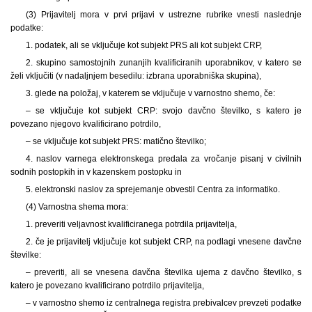
(3) Prijavitelj mora v prvi prijavi v ustrezne rubrike vnesti naslednje
podatke:
1. podatek, ali se vključuje kot subjekt PRS ali kot subjekt CRP,
2. skupino samostojnih zunanjih kvalificiranih uporabnikov, v katero se
želi vključiti (v nadaljnjem besedilu: izbrana uporabniška skupina),
3. glede na položaj, v katerem se vključuje v varnostno shemo, če:
– se vključuje kot subjekt CRP: svojo davčno številko, s katero je
povezano njegovo kvalificirano potrdilo,
– se vključuje kot subjekt PRS: matično številko;
4. naslov varnega elektronskega predala za vročanje pisanj v civilnih
sodnih postopkih in v kazenskem postopku in
5. elektronski naslov za sprejemanje obvestil Centra za informatiko.
(4) Varnostna shema mora:
1. preveriti veljavnost kvalificiranega potrdila prijavitelja,
2. če je prijavitelj vključuje kot subjekt CRP, na podlagi vnesene davčne
številke:
– preveriti, ali se vnesena davčna številka ujema z davčno številko, s
katero je povezano kvalificirano potrdilo prijavitelja,
– v varnostno shemo iz centralnega registra prebivalcev prevzeti podatke