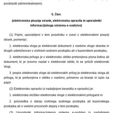
pooblastil administratorjem).
5. člen
(elektronska pisanja strank, elektronska opravila in uporabniki
informacijskega sistema e-sodstvo)
(1) Pojmi, uporabljeni v tem pravilniku v zvezi z elektronskimi pisanji
strank, pomenijo:
1. elektronska vloga je elektronski dokument z vsebino vloge stranke in
drugih udeležencev v civilnem sodnem postopku ali v kazenskem postopku,
2. elektronska priloga je v elektronsko obliko pretvorjena pisna listina ali
dokument, ki je izvorno nastal v elektronski obliki, ki se priloži elektronski
vlogi,
3. prepis elektronske vloge ali elektronskih prilog je elektronska vloga ali
priloga, ki je pretvorjena v obliko z vsebino, primerno za branje in izpis na
papir.
(2) Elektronsko opravilo (v nadaljnjem besedilu e-opravilo) je:
1. elektronska vložitev elektronske vloge z elektronskimi prilogami in
2. poizvedba o stanju civilnega sodnega postopka ali kazenskega
postopka ali o vsebini procesnih dejanj v tem postopku.
(3) Uporabniki informacijskega sistema e-sodstvo (v nadaljnjem