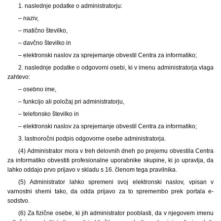
1. naslednje podatke o administratorju:
– naziv,
– matično številko,
– davčno številko in
– elektronski naslov za sprejemanje obvestil Centra za informatiko;
2. naslednje podatke o odgovorni osebi, ki v imenu administratorja vlaga
zahtevo:
– osebno ime,
– funkcijo ali položaj pri administratorju,
– telefonsko številko in
– elektronski naslov za sprejemanje obvestil Centra za informatiko;
3. lastnoročni podpis odgovorne osebe administratorja.
(4) Administrator mora v treh delovnih dneh po prejemu obvestila Centra
za informatiko obvestiti profesionalne uporabnike skupine, ki jo upravlja, da
lahko oddajo prvo prijavo v skladu s 16. členom tega pravilnika.
(5) Administrator lahko spremeni svoj elektronski naslov, vpisan v
varnostni shemi tako, da odda prijavo za to spremembo prek portala e-
sodstvo.
(6) Za fizične osebe, ki jih administrator pooblasti, da v njegovem imenu