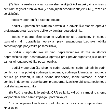
(7) Fizična oseba se v varnostno shemo vključi kot subjekt, ki je vpisan v
centralni register prebivalstva (v nadaljnjem besedilu: subjekt CRP), razen če
se vključuje:
– bodisi v uporabniško skupino notarji,
– bodisi v uporabniško skupino odvetniki in odvetniške storitve opravlja
prek pravnoorganizacijske oblike evidentiranega odvetnika,
– bodisi v uporabniško skupino izvršiteljev ali upraviteljev in naloge
izvršitelja ali upravitelja opravlja prek pravnoorganizacijske oblike
samostojnega podjetnika posameznika,
– bodisi v uporabniško skupino nepremičninske družbe in storitve
nepremičninskega posredovanja opravlja prek pravnoorganizacijske oblike
samostojnega podjetnika posameznika,
– bodisi v uporabniško skupino sodni izvedenci, sodni tolmači in sodni
cenilci: če ima položaj sodnega izvedenca, sodnega tolmača ali sodnega
cenilca po zakonu, ki ureja sodne izvedence, sodne tolmače in sodne
cenilce in dejavnost opravlja prek pravnoorganizacijske oblike samostojnega
podjetnika posameznika.
(8) Fizična oseba, ki je subjekt CRP, se lahko vključi v varnostno shemo
kot pooblaščenec samostojnega uporabnika, če:
1. ima veljavno kvalificirano potrdilo, ki je povezano z njeno davčno
številko, in