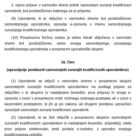
2. njeno prijavo v varnostni shemi potrdi samostojni zunanji kvalificirani
uporabnik, kot pooblaščenec katerega se je prijavila.
(9) Uporabnik, ki je vključen v varnostno shemo kot pooblaščenec
samostojnega uporabnika, opravlja e-opravila v imenu samostojnega
zunanjega kvalificiranega uporabnika.
(10) Posamezna fizična oseba je lahko hkrati vključena v varnostni
shemi kot pooblaščenec samo enega samostojnega zunanjega
kvalificiranega uporabnika v posamezni uporabniški skupini.
16. člen
(upravljanje pooblastil samostojnih zunanjih kvalificiranih uporabnikov)
(1) Uporabnik se vključi v varnostno shemo v posamezni skupini
samostojnih zunanjih kvalificiranih uporabnikov na podlagi prijave za
vključitev v to skupino (v nadaljnjem besedilu: prva prijava) in izvaja e-
opravila v zvezi s posamezno vrsto civilnega sodnega postopka ali v zvezi s
kazenskim postopkom, ki jih je po zakonu ali drugem predpisu upravičen
opravljati samostojni zunanji kvalificirani uporabnik.
(2) Uporabnik, ki se želi vključiti v posamezno skupino samostojnih
zunanjih kvalificiranih uporabnikov (v nadaljnjem besedilu: prijavitelj), odda
prvo prijavo elektronsko, prek portala e-sodstvo, z uporabo svojega
kvalificiranega potrdila.