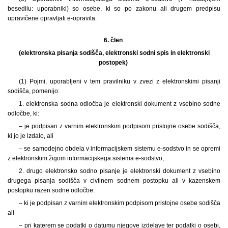
besedilu: uporabniki) so osebe, ki so po zakonu ali drugem predpisu
upravičene opravljati e-opravila.
6. člen
(elektronska pisanja sodišča, elektronski sodni spis in elektronski
postopek)
(1) Pojmi, uporabljeni v tem pravilniku v zvezi z elektronskimi pisanji
sodišča, pomenijo:
1. elektronska sodna odločba je elektronski dokument z vsebino sodne
odločbe, ki:
– je podpisan z varnim elektronskim podpisom pristojne osebe sodišča,
ki jo je izdalo, ali
– se samodejno obdela v informacijskem sistemu e-sodstvo in se opremi
z elektronskim žigom informacijskega sistema e-sodstvo,
2. drugo elektronsko sodno pisanje je elektronski dokument z vsebino
drugega pisanja sodišča v civilnem sodnem postopku ali v kazenskem
postopku razen sodne odločbe:
– ki je podpisan z varnim elektronskim podpisom pristojne osebe sodišča
ali
– pri katerem se podatki o datumu njegove izdelave ter podatki o osebi,