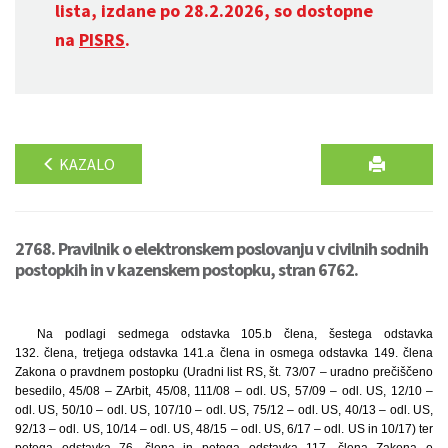
lista, izdane po 28.2.2026, so dostopne
na
PISRS
.
KAZALO
2768. Pravilnik o elektronskem poslovanju v civilnih sodnih
postopkih in v kazenskem postopku, stran 6762.
Na podlagi sedmega odstavka 105.b člena, šestega odstavka
132. člena, tretjega odstavka 141.a člena in osmega odstavka 149. člena
Zakona o pravdnem postopku (Uradni list RS, št. 73/07 – uradno prečiščeno
besedilo, 45/08 – ZArbit, 45/08, 111/08 – odl. US, 57/09 – odl. US, 12/10 –
odl. US, 50/10 – odl. US, 107/10 – odl. US, 75/12 – odl. US, 40/13 – odl. US,
92/13 – odl. US, 10/14 – odl. US, 48/15 – odl. US, 6/17 – odl. US in 10/17) ter