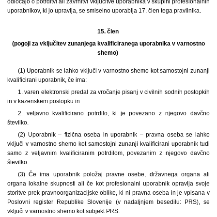
odločajo o potrditvi ali zavrnitvi vključitve uporabnika v skupini profesionalnih
uporabnikov, ki jo upravlja, se smiselno uporablja 17. člen tega pravilnika.
15. člen
(pogoji za vključitev zunanjega kvalificiranega uporabnika v varnostno
shemo)
(1) Uporabnik se lahko vključi v varnostno shemo kot samostojni zunanji
kvalificirani uporabnik, če ima:
1. varen elektronski predal za vročanje pisanj v civilnih sodnih postopkih
in v kazenskem postopku in
2. veljavno kvalificirano potrdilo, ki je povezano z njegovo davčno
številko.
(2) Uporabnik – fizična oseba in uporabnik – pravna oseba se lahko
vključi v varnostno shemo kot samostojni zunanji kvalificirani uporabnik tudi
samo z veljavnim kvalificiranim potrdilom, povezanim z njegovo davčno
številko.
(3) Če ima uporabnik položaj pravne osebe, državnega organa ali
organa lokalne skupnosti ali če kot profesionalni uporabnik opravlja svoje
storitve prek pravnoorganizacijske oblike, ki ni pravna oseba in je vpisana v
Poslovni register Republike Slovenije (v nadaljnjem besedilu: PRS), se
vključi v varnostno shemo kot subjekt PRS.