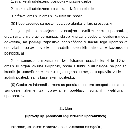
1. stranke ali udeleženci postopka – pravne osebe,
2. stranke ali udeleženci postopka – fizične osebe in
3. državni organi in organi lokalnih skupnosti.
(8) Pooblaščenec samostojnega uporabnika je fizična oseba, ki:
1. je pri samostojnem zunanjem kvalificiranem uporabniku,
organiziranem v pravnoorganizacijski obliki pravne osebe ali evidentiranega
odvetnika, na podlagi zaposlitve pooblaščena v imenu tega uporabnika
opravljati e-opravila v civilnih sodnih postopkih oziroma v kazenskem
postopku, ali
2. pri samostojnem zunanjem kvalificiranem uporabniku, ki je državni
organ ali organ lokalne skupnosti, opravlja funkcijo ali naloge, na podlagi
katerih je upravičena v imenu tega organa opravljati e-opravila v civilnih
sodnih postopkih ali v kazenskem postopku.
(9) Center za informatiko mora na portalu e-sodstvo omogočiti dostop do
varnostne sheme za upravljanje pooblastil zunanjih kvalificiranih
uporabnikov.
11. člen
(upravljanje pooblastil registriranih uporabnikov)
Informacijski sistem e-sodstvo mora vsakomur omogočiti, da: