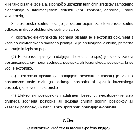
ki je tako pisanje izdelala, s pomočjo ustreznih tehničnih sredstev samodejno
evidentirajo v informacijskem sistemu (npr. zapisnik, odredba, uradni
zaznamek),
3. elektronsko sodno pisanje je skupni pojem za elektronsko sodno
odločbo in drugo elektronsko sodno pisanje,
4. odpravek elektronskega sodnega pisanja je elektronski dokument z
vsebino elektronskega sodnega pisanja, ki je pretvorjeno v obliko, primerno
za branje in izpis na papir.
(2) Elektronski spis (v nadaljnjem besedilu: e-spis) je spis v zadevi
posameznega civilnega sodnega postopka ali kazenskega postopka, ki se
vodi elektronsko.
(3) Elektronski vpisnik (v nadaljnjem besedilu: e-vpisnik) je vpisnik
posamezne vrste civilnega sodnega postopka ali vpisnik kazenskega
postopka, ki se vodi elektronsko.
(4) Elektronski postopek (v nadaljnjem besedilu: e-postopek) je vrsta
civilnega sodnega postopka ali skupina civilnih sodnih postopkov ali
kazenski postopek, v katerih lahko uporabniki opravljajo e-opravila.
7. člen
(elektronska vročitev in modul e-poštna knjiga)