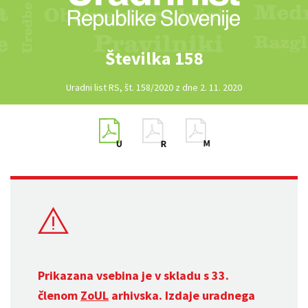
Številka 158
Uradni list RS, št. 158/2020 z dne 2. 11. 2020
Prikazana vsebina je v skladu s 33.
členom
ZoUL
arhivska. Izdaje uradnega