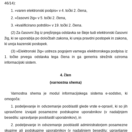
46/14):
1. »varen elektronski podpis« v 4. točki 2. člena,
2. »časovni žig« v 5. točki 2. člena,
3. »kvalificirano potrdilo« v 19. točki 2. člena.
(2) Za časovni žig iz prejšnjega odstavka se šteje tudi elektronski časovni
žig, ki se uporablja po določbah zakona, ki ureja pravdni postopek in zakona,
ki ureja kazenski postopek.
(3) »Elektronski žig« ustreza pogojem varnega elektronskega podpisa iz
1. točke prvega odstavka tega člena in ga generira strežnik oziroma
informacijski sistem.
4. člen
(varnostna shema)
Varnostna shema je modul informacijskega sistema e-sodstvo, ki
omogoča:
1. podeljevanje in odvzemanje pooblastil glede vrste e-opravil, ki so jih
upravičene izvajati posamezne podskupine uporabnikov (v nadaljnjem
besedilu: upravljanje pooblastil uporabnikov), in
2. podeljevanje in odvzemanje pooblastil administratorjem posamezne
skupine ali podskupine uporabnikov (v nadaljnjem besedilu: upravljanje