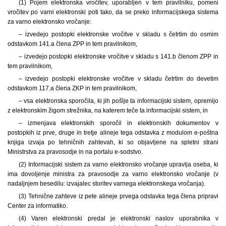
(1) Pojem elektronska vročitev, uporabljen v tem pravilniku, pomeni
vročitev po varni elektronski poti tako, da se preko informacijskega sistema
za varno elektronsko vročanje:
– izvedejo postopki elektronske vročitve v skladu s četrtim do osmim
odstavkom 141.a člena ZPP in tem pravilnikom,
– izvedejo postopki elektronske vročitve v skladu s 141.b členom ZPP in
tem pravilnikom,
– izvedejo postopki elektronske vročitve v skladu četrtim do devetim
odstavkom 117.a člena ZKP in tem pravilnikom,
– vsa elektronska sporočila, ki jih pošlje ta informacijski sistem, opremijo
z elektronskim žigom strežnika, na katerem teče ta informacijski sistem, in
– izmenjava elektronskih sporočil in elektronskih dokumentov v
postopkih iz prve, druge in tretje alineje tega odstavka z modulom e-poštna
knjiga izvaja po tehničnih zahtevah, ki so objavljene na spletni strani
Ministrstva za pravosodje in na portalu e-sodstvo.
(2) Informacijski sistem za varno elektronsko vročanje upravlja oseba, ki
ima dovoljenje ministra za pravosodje za varno elektronsko vročanje (v
nadaljnjem besedilu: izvajalec storitev varnega elektronskega vročanja).
(3) Tehnične zahteve iz pete alineje prvega odstavka tega člena pripravi
Center za informatiko.
(4) Varen elektronski predal je elektronski naslov uporabnika v