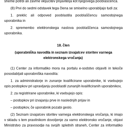
sheme potrdi ali zavrne vključitev prijavitelja kot njegovega pooblaščenca.
(8) Prvi do sedmi odstavek tega člena se smiselno uporabljajo tudi za:
1. preklic ali odpoved pooblastila pooblaščencu samostojnega
uporabnika in
2. spremembo elektronskega naslova pooblaščenca samostojnega
uporabnika.
18. člen
(uporabniška navodila in seznam izvajalcev storitev varnega
elektronskega vročanja)
(1) Center za informatiko mora na portalu e-sodstvo objaviti in tekoče
posodabljati uporabniška navodila:
1. za administratorje in zunanje kvalificirane uporabnike, ki vsebujejo
opis postopkov pri upravljanju pooblastil zunanjih kvalificiranih uporabnikov,
2. za registrirane uporabnike, ki vsebujejo opis:
– postopkov pri izvajanju prve in naslednjih prijav in
– postopkov, če uporabnik pozabi geslo.
(2) Seznam izvajalcev storitev varnega elektronskega vročanja, ki imajo
v skladu s tem pravilnikom dovoljenje za varno elektronsko vročanje, objavi
Ministrstvo za pravosodje na svojih spletnih straneh, Center za informatiko