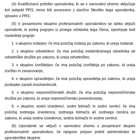
(4) Kvalificirano potrdilo uporabnika, ki se v varnostno shemo vključuje
kot subjekt PRS, mora biti povezano z davčno številko tega uporabnika,
vpisano v PRS.
(5) V posamezno skupino profesionalnih uporabnikov se lahko vključi
uporabnik, ki poleg pogojev iz prvega odstavka tega člena, izpolnjuje tudi
naslednje pogoje:
1. v skupino notarjev: če ima položaj notarja po zakonu, ki ureja notariat,
2. v skupino odvetnikov: če ima položaj evidentiranega odvetnika ali
odvetniške družbe po zakonu, ki ureja odvetništvo,
3. v skupino izvršiteljev: če ima položaj izvršitelja po zakonu, ki ureja
izvršbo in zavarovanje,
4. v skupino upraviteljev: če ima položaj upravitelja po zakonu, ki ureja
postopke zaradi insolventnosti,
5. v skupino nepremičninskih družb: če ima položaj nepremičninske
družbe po zakonu, ki ureja nepremičninsko posredovanje,
6. v skupino sodni izvedenci, sodni tolmači in sodni cenilci: če ima
položaj sodnega izvedenca, sodnega tolmača ali sodnega cenilca po
zakonu, ki ureja sodne izvedence, sodne tolmače in sodne cenilce.
(6) Uporabnik se vključi v varnostno shemo v posamezni skupini
profesionalnih uporabnikov, če njegovo prijavo potrdi administrator te
uporabniške skupine.