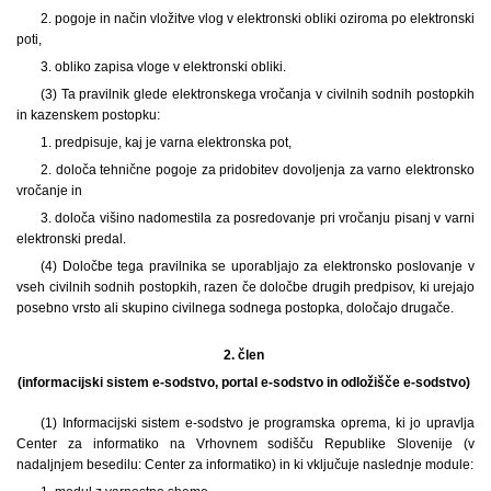
2. pogoje in način vložitve vlog v elektronski obliki oziroma po elektronski
poti,
3. obliko zapisa vloge v elektronski obliki.
(3) Ta pravilnik glede elektronskega vročanja v civilnih sodnih postopkih
in kazenskem postopku:
1. predpisuje, kaj je varna elektronska pot,
2. določa tehnične pogoje za pridobitev dovoljenja za varno elektronsko
vročanje in
3. določa višino nadomestila za posredovanje pri vročanju pisanj v varni
elektronski predal.
(4) Določbe tega pravilnika se uporabljajo za elektronsko poslovanje v
vseh civilnih sodnih postopkih, razen če določbe drugih predpisov, ki urejajo
posebno vrsto ali skupino civilnega sodnega postopka, določajo drugače.
2. člen
(informacijski sistem e-sodstvo, portal e-sodstvo in odložišče e-sodstvo)
(1) Informacijski sistem e-sodstvo je programska oprema, ki jo upravlja
Center za informatiko na Vrhovnem sodišču Republike Slovenije (v
nadaljnjem besedilu: Center za informatiko) in ki vključuje naslednje module: