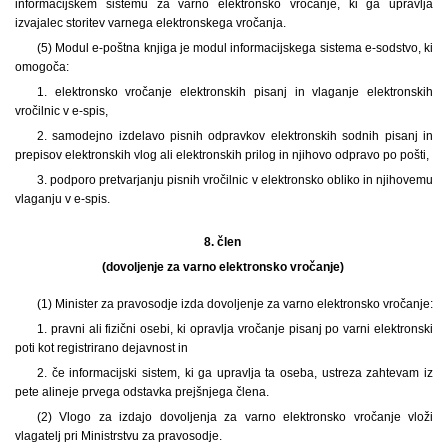
informacijskem sistemu za varno elektronsko vročanje, ki ga upravlja
izvajalec storitev varnega elektronskega vročanja.
(5) Modul e-poštna knjiga je modul informacijskega sistema e-sodstvo, ki
omogoča:
1. elektronsko vročanje elektronskih pisanj in vlaganje elektronskih
vročilnic v e-spis,
2. samodejno izdelavo pisnih odpravkov elektronskih sodnih pisanj in
prepisov elektronskih vlog ali elektronskih prilog in njihovo odpravo po pošti,
3. podporo pretvarjanju pisnih vročilnic v elektronsko obliko in njihovemu
vlaganju v e-spis.
8. člen
(dovoljenje za varno elektronsko vročanje)
(1) Minister za pravosodje izda dovoljenje za varno elektronsko vročanje:
1. pravni ali fizični osebi, ki opravlja vročanje pisanj po varni elektronski
poti kot registrirano dejavnost in
2. če informacijski sistem, ki ga upravlja ta oseba, ustreza zahtevam iz
pete alineje prvega odstavka prejšnjega člena.
(2) Vlogo za izdajo dovoljenja za varno elektronsko vročanje vloži
vlagatelj pri Ministrstvu za pravosodje.