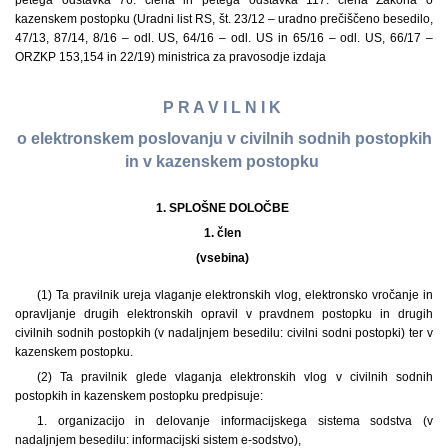
petega odstavka 76. člena in petega odstavka 117. člena Zakona o
kazenskem postopku (Uradni list RS, št. 23/12 – uradno prečiščeno besedilo,
47/13, 87/14, 8/16 – odl. US, 64/16 – odl. US in 65/16 – odl. US, 66/17 –
ORZKP 153,154 in 22/19) ministrica za pravosodje izdaja
P R A V I L N I K
o elektronskem poslovanju v civilnih sodnih postopkih
in v kazenskem postopku
1. SPLOŠNE DOLOČBE
1. člen
(vsebina)
(1) Ta pravilnik ureja vlaganje elektronskih vlog, elektronsko vročanje in
opravljanje drugih elektronskih opravil v pravdnem postopku in drugih
civilnih sodnih postopkih (v nadaljnjem besedilu: civilni sodni postopki) ter v
kazenskem postopku.
(2) Ta pravilnik glede vlaganja elektronskih vlog v civilnih sodnih
postopkih in kazenskem postopku predpisuje:
1. organizacijo in delovanje informacijskega sistema sodstva (v
nadaljnjem besedilu: informacijski sistem e-sodstvo),