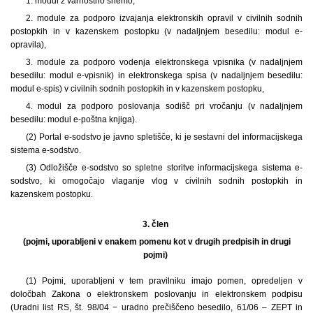
1. modul z varnostno shemo,
2. module za podporo izvajanja elektronskih opravil v civilnih sodnih
postopkih in v kazenskem postopku (v nadaljnjem besedilu: modul e-
opravila),
3. module za podporo vodenja elektronskega vpisnika (v nadaljnjem
besedilu: modul e-vpisnik) in elektronskega spisa (v nadaljnjem besedilu:
modul e-spis) v civilnih sodnih postopkih in v kazenskem postopku,
4. modul za podporo poslovanja sodišč pri vročanju (v nadaljnjem
besedilu: modul e-poštna knjiga).
(2) Portal e-sodstvo je javno spletišče, ki je sestavni del informacijskega
sistema e-sodstvo.
(3) Odložišče e-sodstvo so spletne storitve informacijskega sistema e-
sodstvo, ki omogočajo vlaganje vlog v civilnih sodnih postopkih in
kazenskem postopku.
3. člen
(pojmi, uporabljeni v enakem pomenu kot v drugih predpisih in drugi
pojmi)
(1) Pojmi, uporabljeni v tem pravilniku imajo pomen, opredeljen v
določbah Zakona o elektronskem poslovanju in elektronskem podpisu
(Uradni list RS, št. 98/04 − uradno prečiščeno besedilo, 61/06 – ZEPT in