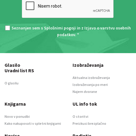
Seznanjen sem s
Splošnimi pogoji
in z
Izjavo o varstvu osebnih
podatkov
. *
Glasilo
Izobraževanja
Uradni list RS
Aktualna izobraževanja
O glasilu
Izobraževanja po meri
Najem dvorane
Knjigarna
UL info tok
Novo v ponudbi
O storitvi
Kako nakupovati v spletni knjigarni
Preizkusi brezplačno
Novice
Podjetje