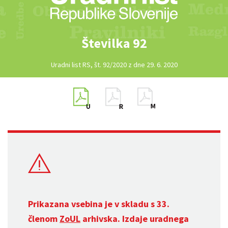
Številka 92
Uradni list RS, št. 92/2020 z dne 29. 6. 2020
Prikazana vsebina je v skladu s 33.
členom
ZoUL
arhivska. Izdaje uradnega