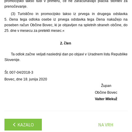
promocijsko takso tudi v primeru, če ne zaračunavajo plačila storitev za
prenočevanje.
(3) Turistično in promocijsko takso iz prvega in drugega odstavka
5. člena tega odloka osebe iz prvega odstavka tega člena nakažejo na
poseben račun Občine Bovec, ki je objavljen na spletnih straneh občine, do
25. dne v mesecu za pretekli mesec.«
2. člen
Ta odlok začne veljati naslednji dan po objavi v Uradnem listu Republike
Slovenije.
Št. 007-04/2018-3
Bovec, dne 18. junija 2020
Župan
Občine Bovec
Valter Mlekuž
KAZALO
NA VRH