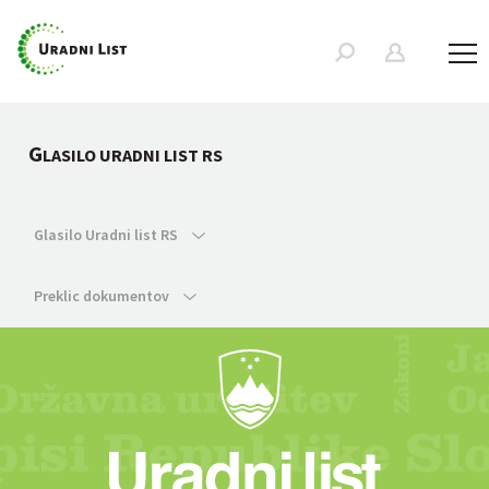
G
LASILO URADNI LIST RS
Glasilo Uradni list RS
Preklic dokumentov