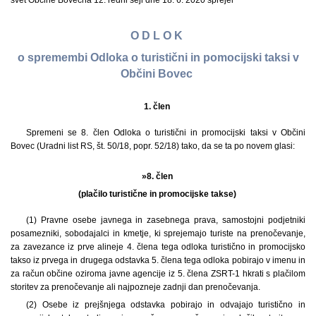
svet Občine Bovec
na 12. redni seji dne 18. 6. 2020 sprejel
O D L O K
o spremembi Odloka o turistični in pomocijski taksi v
Občini Bovec
1. člen
Spremeni se 8. člen Odloka o turistični in promocijski taksi v Občini
Bovec (Uradni list RS, št. 50/18, popr. 52/18) tako, da se ta po novem glasi:
»8. člen
(plačilo turistične in promocijske takse)
(1) Pravne osebe javnega in zasebnega prava, samostojni podjetniki
posamezniki, sobodajalci in kmetje, ki sprejemajo turiste na prenočevanje,
za zavezance iz prve alineje 4. člena tega odloka turistično in promocijsko
takso iz prvega in drugega odstavka 5. člena tega odloka pobirajo v imenu in
za račun občine oziroma javne agencije iz 5. člena ZSRT-1 hkrati s plačilom
storitev za prenočevanje ali najpozneje zadnji dan prenočevanja.
(2) Osebe iz prejšnjega odstavka pobirajo in odvajajo turistično in