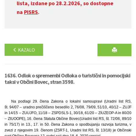
lista, izdane po 28.2.2026, so dostopne
na
PISRS
.
KAZALO
1636. Odlok o spremembi Odloka o turistični in pomocijski
taksi v Občini Bovec, stran 3598.
Na podlagi 29. člena Zakona o lokalni samoupravi (Uradni list RS,
št. 94/07 – uradno prečiščeno besedilo 2, 76/08, 79/09, 51/10, 40/12 – ZUJF
in 14/15 – ZUUJFO, 11/18 – ZSPDSLS-1, 30/18, 61/20 – ZIUZEOP-A in 80/20
– ZIUOOPE), 16. člena Statuta Občine Bovec
(Uradni list RS, št. 72/06, 89/10
in 75/17) in 13., 17. in 50. člena Zakona o spodbujanju razvoja turizma, v
zvezi z njegovim 19. členom (ZSRT-1, Uradni list RS, št. 13/18) je Občinski