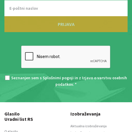
PRIJAVA
Seznanjen sem s
Splošnimi pogoji
in z
Izjavo o varstvu osebnih
podatkov
. *
Glasilo
Izobraževanja
Uradni list RS
Aktualna izobraževanja
O glasilu