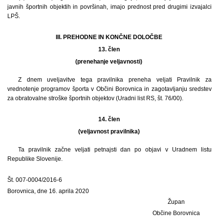
javnih športnih objektih in površinah, imajo prednost pred drugimi izvajalci
LPŠ.
III. PREHODNE IN KONČNE DOLOČBE
13. člen
(prenehanje veljavnosti)
Z dnem uveljavitve tega pravilnika preneha veljati Pravilnik za
vrednotenje programov športa v Občini Borovnica in zagotavljanju sredstev
za obratovalne stroške športnih objektov (Uradni list RS, št. 76/00).
14. člen
(veljavnost pravilnika)
Ta pravilnik začne veljati petnajsti dan po objavi v Uradnem listu
Republike Slovenije.
Št. 007-0004/2016-6
Borovnica, dne 16. aprila 2020
Župan
Občine Borovnica