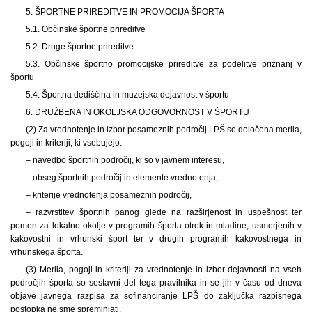
5. ŠPORTNE PRIREDITVE IN PROMOCIJA ŠPORTA
5.1. Občinske športne prireditve
5.2. Druge športne prireditve
5.3. Občinske športno promocijske prireditve za podelitve priznanj v
športu
5.4. Športna dediščina in muzejska dejavnost v športu
6. DRUŽBENA IN OKOLJSKA ODGOVORNOST V ŠPORTU
(2) Za vrednotenje in izbor posameznih področij LPŠ so določena merila,
pogoji in kriteriji, ki vsebujejo:
– navedbo športnih področij, ki so v javnem interesu,
– obseg športnih področij in elemente vrednotenja,
– kriterije vrednotenja posameznih področij,
– razvrstitev športnih panog glede na razširjenost in uspešnost ter
pomen za lokalno okolje v programih športa otrok in mladine, usmerjenih v
kakovostni in vrhunski šport ter v drugih programih kakovostnega in
vrhunskega športa.
(3) Merila, pogoji in kriteriji za vrednotenje in izbor dejavnosti na vseh
področjih športa so sestavni del tega pravilnika in se jih v času od dneva
objave javnega razpisa za sofinanciranje LPŠ do zaključka razpisnega
postopka ne sme spreminjati.