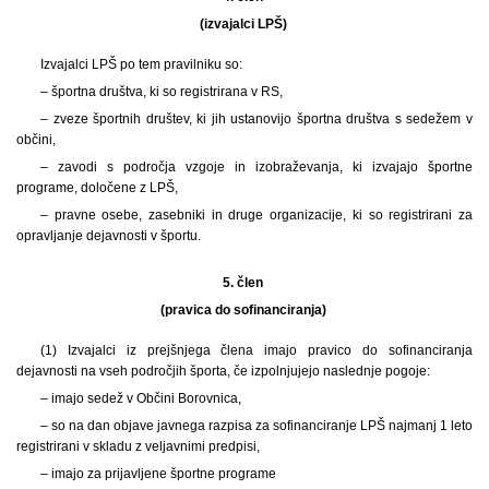
(izvajalci LPŠ)
Izvajalci LPŠ po tem pravilniku so:
– športna društva, ki so registrirana v RS,
– zveze športnih društev, ki jih ustanovijo športna društva s sedežem v
občini,
– zavodi s področja vzgoje in izobraževanja, ki izvajajo športne
programe, določene z LPŠ,
– pravne osebe, zasebniki in druge organizacije, ki so registrirani za
opravljanje dejavnosti v športu.
5. člen
(pravica do sofinanciranja)
(1) Izvajalci iz prejšnjega člena imajo pravico do sofinanciranja
dejavnosti na vseh področjih športa, če izpolnjujejo naslednje pogoje:
– imajo sedež v Občini Borovnica,
– so na dan objave javnega razpisa za sofinanciranje LPŠ najmanj 1 leto
registrirani v skladu z veljavnimi predpisi,
– imajo za prijavljene športne programe