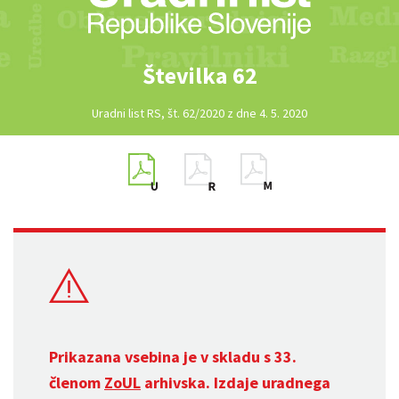
Številka 62
Uradni list RS, št. 62/2020 z dne 4. 5. 2020
Prikazana vsebina je v skladu s 33.
členom
ZoUL
arhivska. Izdaje uradnega