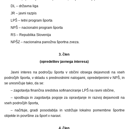
DL – državna liga
JR – javni razpis
LPŠ – letni program športa
NPŠ – nacionalni program športa
RS – Republika Slovenija
NPŠZ – nacionalna panožna športna zveza.
3. člen
(opredelitev javnega interesa)
Javni interes na področju športa v občini obsega dejavnosti na vseh
področjih športa, v skladu s prednostnimi nalogami, opredeljenimi v NPŠ, in
se uresničuje tako, da se:
– zagotavlja finančna sredstva sofinanciranje LPŠ na ravni občine,
– spodbuja in zagotavlja pogoje za opravljanje in razvoj dejavnosti na
vseh področjih športa,
– načrtuje, gradi posodablja in vzdržuje lokalno pomembne športne
objekte in površine za šport v naravi.
4. člen