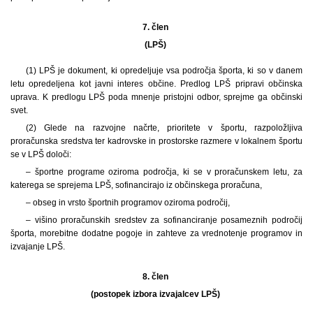
7. člen
(LPŠ)
(1) LPŠ je dokument, ki opredeljuje vsa področja športa, ki so v danem
letu opredeljena kot javni interes občine. Predlog LPŠ pripravi občinska
uprava. K predlogu LPŠ poda mnenje pristojni odbor, sprejme ga občinski
svet.
(2) Glede na razvojne načrte, prioritete v športu, razpoložljiva
proračunska sredstva ter kadrovske in prostorske razmere v lokalnem športu
se v LPŠ določi:
– športne programe oziroma področja, ki se v proračunskem letu, za
katerega se sprejema LPŠ, sofinancirajo iz občinskega proračuna,
– obseg in vrsto športnih programov oziroma področij,
– višino proračunskih sredstev za sofinanciranje posameznih področij
športa, morebitne dodatne pogoje in zahteve za vrednotenje programov in
izvajanje LPŠ.
8. člen
(postopek izbora izvajalcev LPŠ)