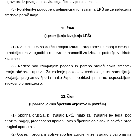
dejavnosti iz prvega odstavka tega člena v preteklem letu.
(3) Po sklenitvi pogodbe o sofinanciranju izvajanja LPŠ se že nakazana
sredstva poračunajo.
11. člen
(spremljanje izvajanja LPŠ)
(1) Izvajalci LPŠ so dolžni izvajati izbrane programe najmanj v obsegu,
opredeljenem v pogodbi, sredstva pa nameniti za izbrano področje v skladu
z razpisom.
(2) Nadzor nad izvajanjem pogodb in porabo proračunskih sredstev
izvaja občinska uprava. Za vodenje postopkov vrednotenja ter spremljanja
izvajanja programov športa lahko župan pooblasti primerno usposobljeno
strokovno organizacijo.
12. člen
(uporaba javnih športnih objektov in površin)
(1) Športna društva, ki izvajajo LPŠ, imajo za izvajanje le- tega, pod
enakimi pogoji, prednost pri uporabi javnih športnih objektov in površin pred
drugimi uporabniki.
(2) Obvezni programi šolske športne vzgoje, ki se izvajajo v oziroma na