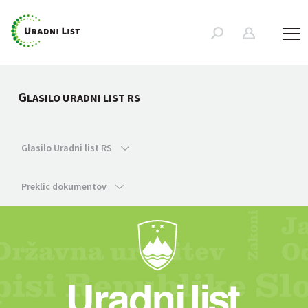
G
LASILO URADNI LIST RS
Glasilo Uradni list RS
Preklic dokumentov