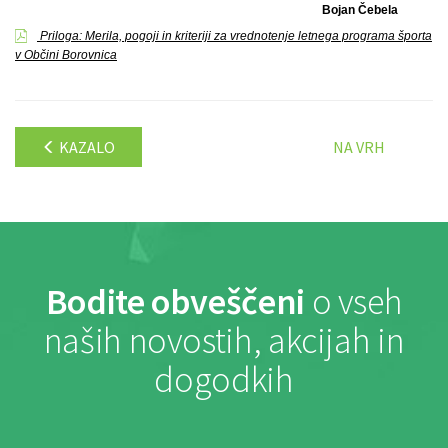
Bojan Čebela
Priloga: Merila, pogoji in kriteriji za vrednotenje letnega programa športa
v Občini Borovnica
KAZALO
NA VRH
Bodite obveščeni
o vseh
naših novostih, akcijah in
dogodkih