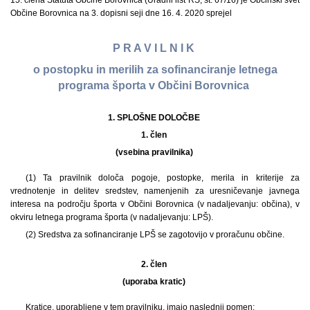
15. člena Statuta Občine Borovnica (Uradni list RS, št. 67/16) je Občinski svet
Občine Borovnica na 3. dopisni seji dne 16. 4. 2020 sprejel
P R A V I L N I K
o postopku in merilih za sofinanciranje letnega
programa športa v Občini Borovnica
1. SPLOŠNE DOLOČBE
1. člen
(vsebina pravilnika)
(1) Ta pravilnik določa pogoje, postopke, merila in kriterije za
vrednotenje in delitev sredstev, namenjenih za uresničevanje javnega
interesa na področju športa v Občini Borovnica (v nadaljevanju: občina), v
okviru letnega programa športa (v nadaljevanju: LPŠ).
(2) Sredstva za sofinanciranje LPŠ se zagotovijo v proračunu občine.
2. člen
(uporaba kratic)
Kratice, uporabljene v tem pravilniku, imajo naslednji pomen: