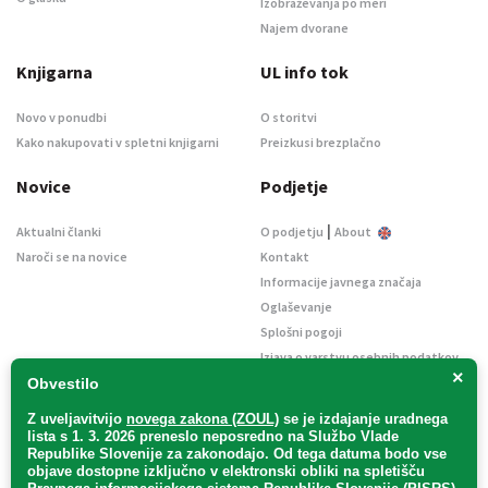
Izobraževanja po meri
Najem dvorane
Knjigarna
UL info tok
Novo v ponudbi
O storitvi
Kako nakupovati v spletni knjigarni
Preizkusi brezplačno
Novice
Podjetje
|
Aktualni članki
O podjetju
About
Naroči se na novice
Kontakt
Informacije javnega značaja
Oglaševanje
Splošni pogoji
Izjava o varstvu osebnih podatkov
×
E-dražbe
Obvestilo
Z uveljavitvijo
novega zakona (ZOUL)
se je
izdajanje uradnega
lista s 1. 3. 2026 preneslo
neposredno
na Službo Vlade
Republike Slovenije za zakonodajo
. Od tega datuma bodo vse
objave dostopne izključno v elektronski obliki na spletišču