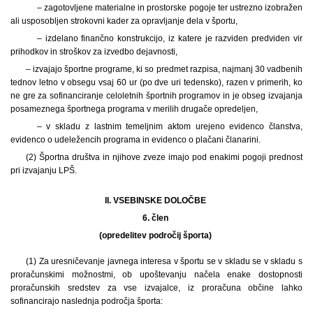
– zagotovljene materialne in prostorske pogoje ter ustrezno izobražen
ali usposobljen strokovni kader za opravljanje dela v športu,
– izdelano finančno konstrukcijo, iz katere je razviden predviden vir
prihodkov in stroškov za izvedbo dejavnosti,
– izvajajo športne programe, ki so predmet razpisa, najmanj 30 vadbenih
tednov letno v obsegu vsaj 60 ur (po dve uri tedensko), razen v primerih, ko
ne gre za sofinanciranje ce
loletnih športnih programov in je obseg izvajanja
posameznega športnega programa v merilih drugače opredeljen,
– v skladu z lastnim temeljnim aktom urejeno evidenco članstva,
evidenco o udeležencih programa in evidenco o plačani članarini.
(2) Športna društva in njihove zveze imajo pod enakimi pogoji prednost
pri izvajanju LPŠ.
II. VSEBINSKE DOLOČBE
6. člen
(opredelitev področij športa)
(1) Za uresničevanje javnega interesa v športu se v skladu se v skladu s
proračunskimi možnostmi, ob upoštevanju načela enake dostopnosti
proračunskih sredstev za vse izvajalce, iz proračuna občine lahko
sofinancirajo naslednja področja športa: