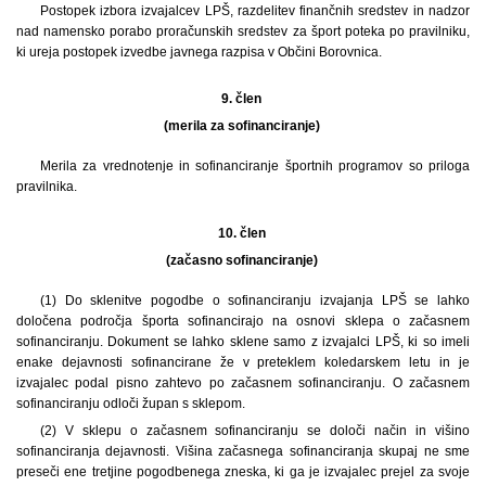
Postopek izbora izvajalcev LPŠ, razdelitev finančnih sredstev in nadzor
nad namensko porabo proračunskih sredstev za šport poteka po pravilniku,
ki ureja postopek izvedbe javnega razpisa v Občini Borovnica.
9. člen
(merila za sofinanciranje)
Merila za vrednotenje in sofinanciranje športnih programov so priloga
pravilnika.
10. člen
(začasno sofinanciranje)
(1) Do sklenitve pogodbe o sofinanciranju izvajanja LPŠ se lahko
določena področja športa sofinancirajo na osnovi sklepa o začasnem
sofinanciranju. Dokument se lahko sklene samo z izvajalci LPŠ, ki so imeli
enake dejavnosti sofinancirane že v preteklem koledarskem letu in je
izvajalec podal pisno zahtevo po začasnem sofinanciranju. O začasnem
sofinanciranju odloči župan s sklepom.
(2) V sklepu o začasnem sofinanciranju se določi način in višino
sofinanciranja dejavnosti. Višina začasnega sofinanciranja skupaj ne sme
preseči ene tretjine pogodbenega zneska, ki ga je izvajalec prejel za svoje