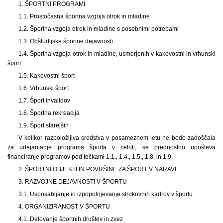
1. ŠPORTNI PROGRAMI:
1.1. Prostočasna športna vzgoja otrok in mladine
1.2. Športna vzgoja otrok in mladine s posebnimi potrebami
1.3. Obštudijske športne dejavnosti
1.4. Športna vzgoja otrok in mladine, usmerjenih v kakovostni in vrhunski
šport
1.5. Kakovostni šport
1.6. Vrhunski šport
1.7. Šport invalidov
1.8. Športna rekreacija
1.9. Šport starejših
V kolikor razpoložljiva sredstva v posameznem letu ne bodo zadoščala
za udejanjanje programa športa v celoti, se prednostno upošteva
financiranje programov pod točkami 1.1., 1.4., 1.5., 1.8. in 1.9.
2. ŠPORTNI OBJEKTI IN POVRŠINE ZA ŠPORT V NARAVI
3. RAZVOJNE DEJAVNOSTI V ŠPORTU
3.1. Usposabljanje in izpopolnjevanje strokovnih kadrov v športu
4. ORGANIZIRANOST V ŠPORTU
4.1. Delovanje športnih društev in zvez