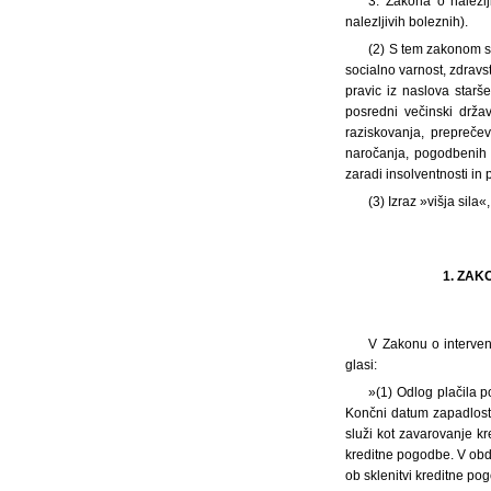
3. Zakona o nalezlj
nalezljivih boleznih).
(2) S tem zakonom se
socialno varnost, zdravs
pravic iz naslova starš
posredni večinski držav
raziskovanja, preprečev
naročanja, pogodbenih k
zaradi insolventnosti in 
(3) Izraz »višja sil
1. ZA
V Zakonu o interven
glasi:
»(1) Odlog plačila 
Končni datum zapadlosti
služi kot zavarovanje k
kreditne pogodbe. V obdo
ob sklenitvi kreditne po