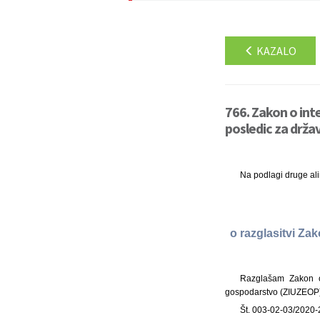
KAZALO
766. Zakon o int
posledic za drža
Na podlagi druge al
o razglasitvi Za
Razglašam Zakon o 
gospodarstvo (ZIUZEOP), 
Št. 003-02-03/2020-