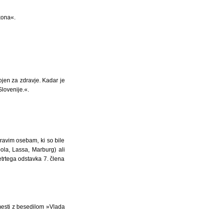
kona«.
ojen za zdravje. Kadar je
lovenije.«.
ravim osebam, ki so bile
ola, Lassa, Marburg) ali
četrtega odstavka 7. člena
mesti z besedilom »Vlada