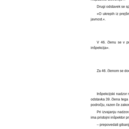
Drugi odstavek se sp
»O ukrepih iz prejš
javnost.«.
V 46. členu se v p
inšpekcija«.
Za 46. členom se dod
Inšpekcijski nadzor 
odstavka 39. člena tega 
področju, razen če zako
Pri izvajanju nadzor
ima pristojni inšpektor p
– prepovedati gibanj