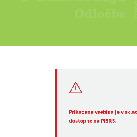
Prikazana vsebina je v skla
dostopne na
PISRS
.