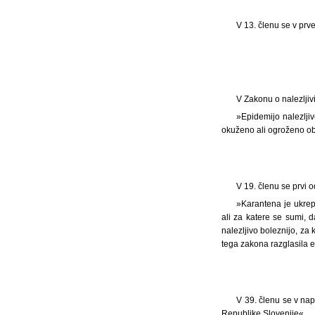
V 13. členu se v pr
V Zakonu o nalezljivi
»Epidemijo nalezljiv
okuženo ali ogroženo ob
V 19. členu se prvi 
»Karantena je ukrep
ali za katere se sumi, 
nalezljivo boleznijo, za 
tega zakona razglasila e
V 39. členu se v na
Republike Slovenije«.