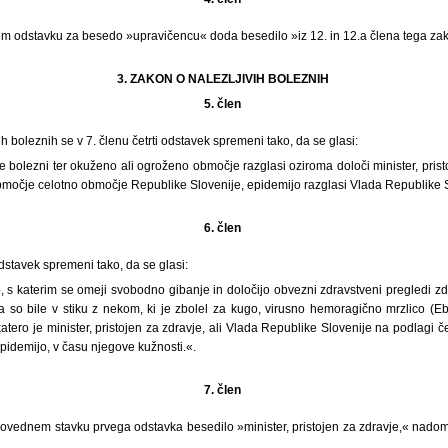
vem odstavku za besedo »upravičencu« doda besedilo »iz 12. in 12.a člena tega za
3. ZAKON O NALEZLJIVIH BOLEZNIH
5. člen
h boleznih se v 7. členu četrti odstavek spremeni tako, da se glasi:
e bolezni ter okuženo ali ogroženo območje razglasi oziroma določi minister, prist
močje celotno območje Republike Slovenije, epidemijo razglasi Vlada Republike S
6. člen
odstavek spremeni tako, da se glasi:
, s katerim se omeji svobodno gibanje in določijo obvezni zdravstveni pregledi zd
da so bile v stiku z nekom, ki je zbolel za kugo, virusno hemoragično mrzlico (Eb
katero je minister, pristojen za zdravje, ali Vlada Republike Slovenije na podlagi 
pidemijo, v času njegove kužnosti.«.
7. člen
povednem stavku prvega odstavka besedilo »minister, pristojen za zdravje,« nado