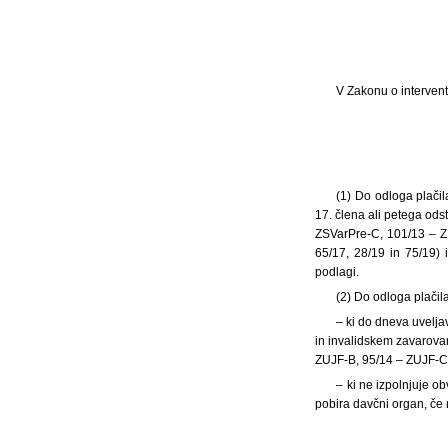
V Zakonu o intervent
(1) Do odloga plačil
17. člena ali petega ods
ZSVarPre-C, 101/13 – Z
65/17, 28/19 in 75/19) 
podlagi.
(2) Do odloga plačil
– ki do dneva uvelj
in invalidskem zavarova
ZUJF-B, 95/14 – ZUJF-C, 
– ki ne izpolnjuje o
pobira davčni organ, če