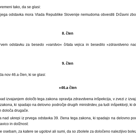
remeni tako, da se glasi:
njega odstavka mora Vlada Republike Slovenije nemudoma obvestiti Državni zbor
8. člen
rvem odstavku za besedo »varstvo« črtata vejica in besedilo »zdravstveno na
9. člen
a nov 46.a člen, ki se glasi:
»46.a člen
nad izvajanjem določb tega zakona opravlja zdravstvena inšpekcija, v zvezi z izv
zakona, ki spadajo na delovno področje drugih ministrstev, pa tudi inšpektorji, ki
n določa drugače.
a nad ukrepi iz prvega odstavka 39. člena tega zakona, ki spadajo na delovno pod
ravico in dolžnost:
e osebam, za katere se ugotovi ali sumi, da so zbolele za določeno nalezljivo bolez