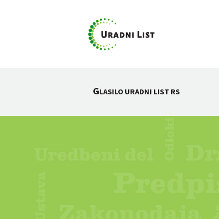
G
LASILO URADNI LIST RS