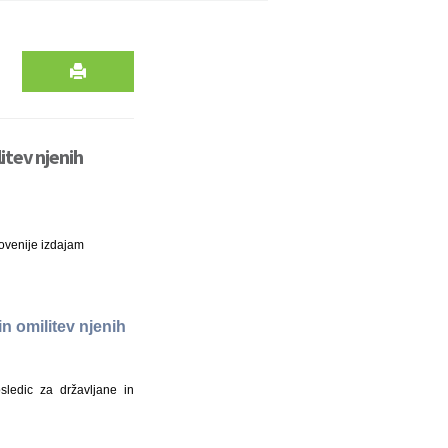
itev njenih
ovenije izdajam
n omilitev njenih
sledic za državljane in