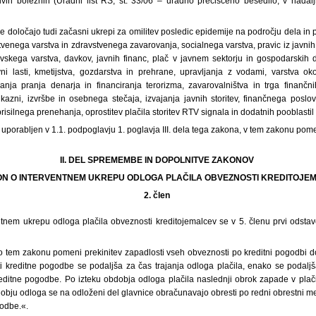
ivih boleznih (Uradni list RS, št. 33/06 – uradno prečiščeno besedilo; v nada
 določajo tudi začasni ukrepi za omilitev posledic epidemije na področju dela in
tvenega varstva in zdravstvenega zavarovanja, socialnega varstva, pravic iz javnih 
evskega varstva, davkov, javnih financ, plač v javnem sektorju in gospodarskih
ni lasti, kmetijstva, gozdarstva in prehrane, upravljanja z vodami, varstva okol
anja pranja denarja in financiranja terorizma, zavarovalništva in trga finančn
azni, izvršbe in osebnega stečaja, izvajanja javnih storitev, finančnega poslov
prisilnega prenehanja, oprostitev plačila storitev RTV signala in dodatnih pooblastil p
a«, uporabljen v 1.1. podpoglavju 1. poglavja III. dela tega zakona, v tem zakonu pom
II. DEL SPREMEMBE IN DOPOLNITVE ZAKONOV
KON O INTERVENTNEM UKREPU ODLOGA PLAČILA OBVEZNOSTI KREDITOJE
2. člen
tnem ukrepu odloga plačila obveznosti kreditojemalcev se v 5. členu prvi odsta
po tem zakonu pomeni prekinitev zapadlosti vseh obveznosti po kreditni pogodbi d
 kreditne pogodbe se podaljša za čas trajanja odloga plačila, enako se podalj
reditne pogodbe. Po izteku obdobja odloga plačila naslednji obrok zapade v plač
bju odloga se na odloženi del glavnice obračunavajo obresti po redni obrestni mer
godbe.«.