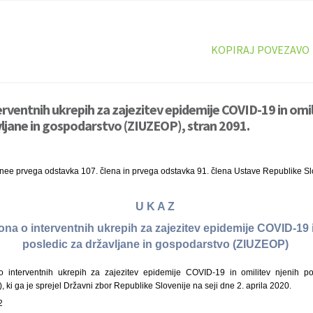
KOPIRAJ POVEZAVO
erventnih ukrepih za zajezitev epidemije COVID-19 in omil
vljane in gospodarstvo (ZIUZEOP), stran 2091.
inee prvega odstavka 107. člena in prvega odstavka 91. člena Ustave Republike Sl
U K A Z
kona o interventnih ukrepih za zajezitev epidemije COVID-19 i
posledic za državljane in gospodarstvo (ZIUZEOP)
interventnih ukrepih za zajezitev epidemije COVID-19 in omilitev njenih po
ki ga je sprejel Državni zbor Republike Slovenije na seji dne 2. aprila 2020.
2