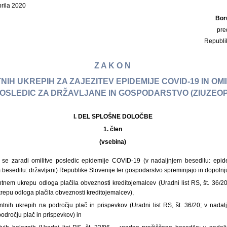
prila 2020
Bor
pre
Republi
Z A K O N
NIH UKREPIH ZA ZAJEZITEV EPIDEMIJE COVID-19 IN OMI
OSLEDIC ZA DRŽAVLJANE IN GOSPODARSTVO (ZIUZEO
I. DEL SPLOŠNE DOLOČBE
1. člen
(vsebina)
se zaradi omilitve posledic epidemije COVID-19 (v nadaljnjem besedilu: epide
 besedilu: državljani) Republike Slovenije ter gospodarstvo spreminjajo in dopolnj
ntnem ukrepu odloga plačila obveznosti kreditojemalcev (Uradni list RS, št. 36/20
repu odloga plačila obveznosti kreditojemalcev),
ntnih ukrepih na področju plač in prispevkov (Uradni list RS, št. 36/20; v nada
področju plač in prispevkov) in