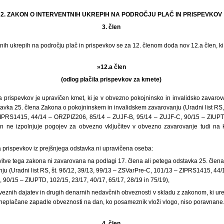
2. ZAKON O INTERVENTNIH UKREPIH NA PODROČJU PLAČ IN PRISPEVKOV
3. člen
nih ukrepih na področju plač in prispevkov se za 12. členom doda nov 12.a člen, ki 
»12.a člen
(odlog plačila prispevkov za kmete)
a prispevkov je upravičen kmet, ki je v obvezno pokojninsko in invalidsko zavaro
tavka 25. člena Zakona o pokojninskem in invalidskem zavarovanju (Uradni list RS, 
IPRS1415, 44/14 – ORZPIZ206, 85/14 – ZUJF-B, 95/14 – ZUJF-C, 90/15 – ZIUPTD
in ne izpolnjuje pogojev za obvezno vključitev v obvezno zavarovanje tudi na 
a prispevkov iz prejšnjega odstavka ni upravičena oseba:
avitve tega zakona ni zavarovana na podlagi 17. člena ali petega odstavka 25. čle
nju (Uradni list RS, št. 96/12, 39/13, 99/13 – ZSVarPre-C, 101/13 – ZIPRS1415, 44
90/15 – ZIUPTD, 102/15, 23/17, 40/17, 65/17, 28/19 in 75/19),
bveznih dajatev in drugih denarnih nedavčnih obveznosti v skladu z zakonom, ki urej
 neplačane zapadle obveznosti na dan, ko posameznik vloži vlogo, niso poravnane.
4. člen