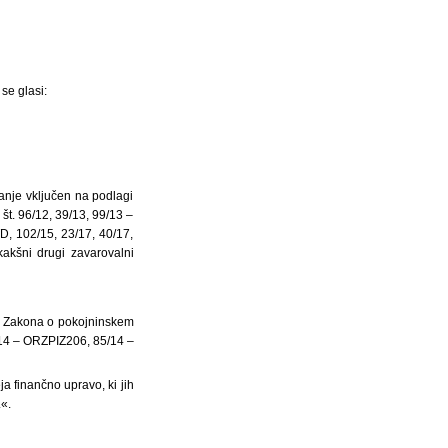
se glasi:
vanje vključen na podlagi
št. 96/12, 39/13, 99/13 –
, 102/15, 23/17, 40/17,
kakšni drugi zavarovalni
na Zakona o pokojninskem
/14 – ORZPIZ206, 85/14 –
a finančno upravo, ki jih
«.