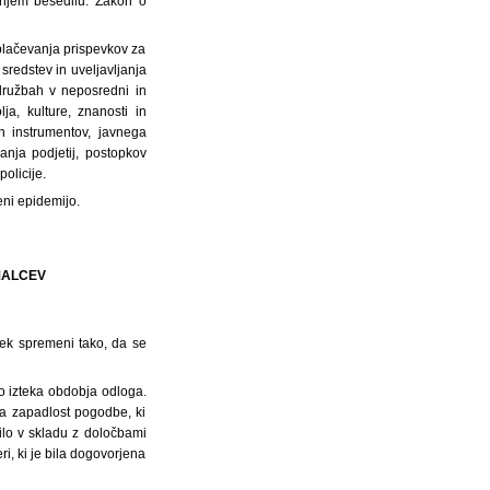
ljnjem besedilu: Zakon o
 plačevanja prispevkov za
sredstev in uveljavljanja
 družbah v neposredni in
ja, kulture, znanosti in
ih instrumentov, javnega
anja podjetij, postopkov
olicije.
eni epidemijo.
MALCEV
vek spremeni tako, da se
o izteka obdobja odloga.
ša zapadlost pogodbe, ki
ilo v skladu z določbami
i, ki je bila dogovorjena