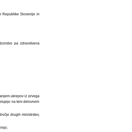
 Republike Slovenije in
dzorstvo pa zdravstvena
ajanjem ukrepov iz prvega
 delujejo na tem delovnem
ročje drugih ministrstev,
nijo;