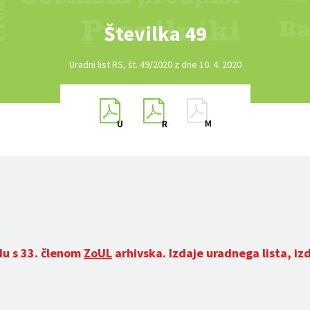
Številka 49
Uradni list RS, št. 49/2020 z dne 10. 4. 2020
du s 33. členom
ZoUL
arhivska. Izdaje uradnega lista, iz