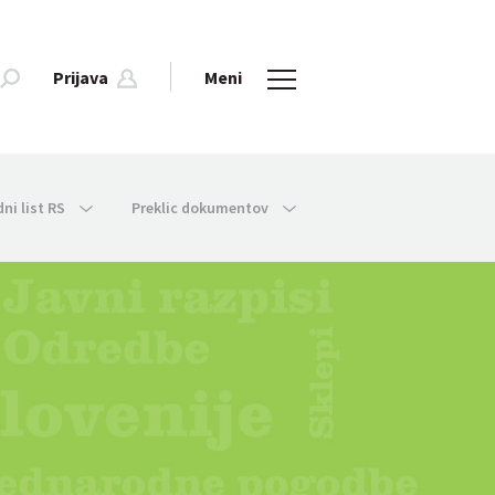
Prijava
Meni
dni list RS
Preklic dokumentov