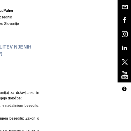
ut Pahor
dsednik
ke Slovenije
LITEV NJENIH
P)
mija) za državljanke in
ujejo določbe:
; v nadaljnjem besedilu:
ljnjem besedilu: Zakon o