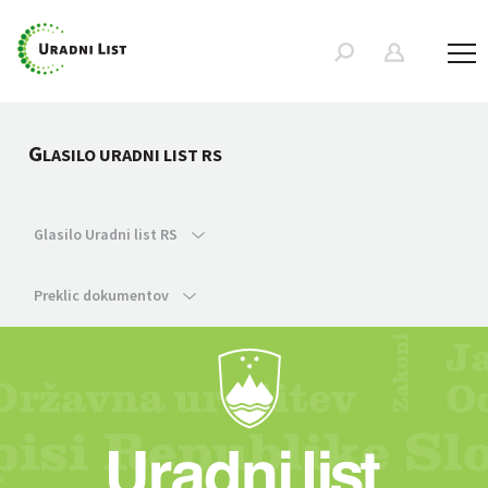
G
LASILO URADNI LIST RS
Glasilo Uradni list RS
Preklic dokumentov