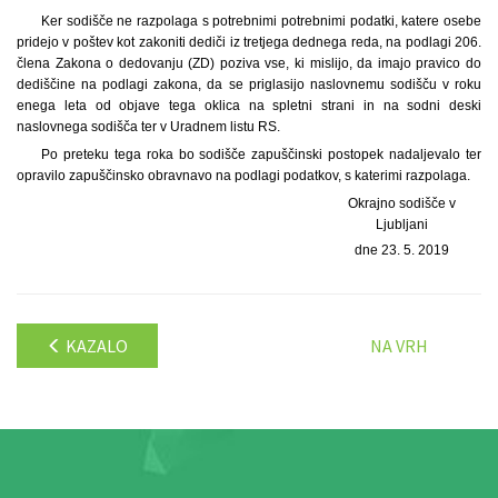
Ker sodišče ne razpolaga s potrebnimi potrebnimi podatki, katere osebe
pridejo v poštev kot zakoniti dediči iz tretjega dednega reda, na podlagi 206.
člena Zakona o dedovanju (ZD) poziva vse, ki mislijo, da imajo pravico do
dediščine na podlagi zakona, da se priglasijo naslovnemu sodišču v roku
enega leta od objave tega oklica na spletni strani in na sodni deski
naslovnega sodišča ter v Uradnem listu RS.
Po preteku tega roka bo sodišče zapuščinski postopek nadaljevalo ter
opravilo zapuščinsko obravnavo na podlagi podatkov, s katerimi razpolaga.
Okrajno sodišče v
Ljubljani
dne 23. 5. 2019
KAZALO
NA VRH