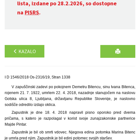
lista, izdane po 28.2.2026, so dostopne
na
PISRS
.
KAZALO
I D 1546/2018 Os-2316/19, Stran 1338
V zapuščinski zadevi po pokojnem Demetru Bitencu, sinu Ivana Bitenca,
rojenem 21. 7. 1922, umrlem 22. 4. 2018, nazadnje stanujočem na naslovu
Gotska ulica 8, Ljubljana, državljanu Republike Slovenije, je naslovno
sodišče odredilo izdajo oklica.
Zapustnik je dne 18. 4. 2018 napravil pisno oporoko pred dvema
pričama, s katero je razpolagal v korist svoje zunajzakonske partnerice
Majde Pintar.
Zapustnik je bil ob smrti vdovec. Njegova edina potomka Marina Bitenc
je umrla pred njim. Zapustnik je bil edini potomec svojih staršev.