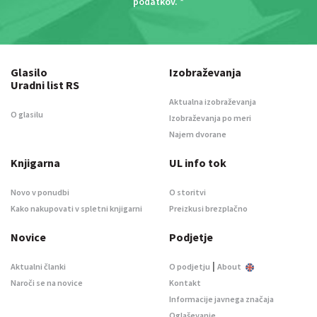
podatkov
. *
Glasilo
Izobraževanja
Uradni list RS
Aktualna izobraževanja
O glasilu
Izobraževanja po meri
Najem dvorane
Knjigarna
UL info tok
Novo v ponudbi
O storitvi
Kako nakupovati v spletni knjigarni
Preizkusi brezplačno
Novice
Podjetje
|
Aktualni članki
O podjetju
About
Naroči se na novice
Kontakt
Informacije javnega značaja
Oglaševanje