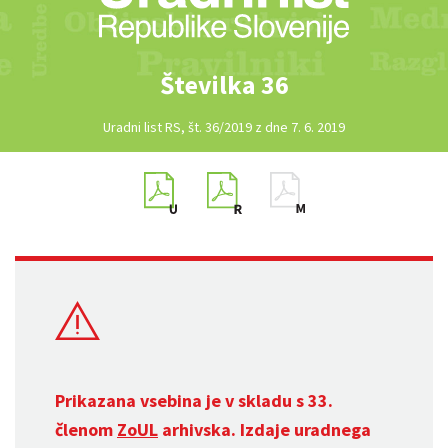
Številka 36
Uradni list RS, št. 36/2019 z dne 7. 6. 2019
Prikazana vsebina je v skladu s 33.
členom
ZoUL
arhivska. Izdaje uradnega