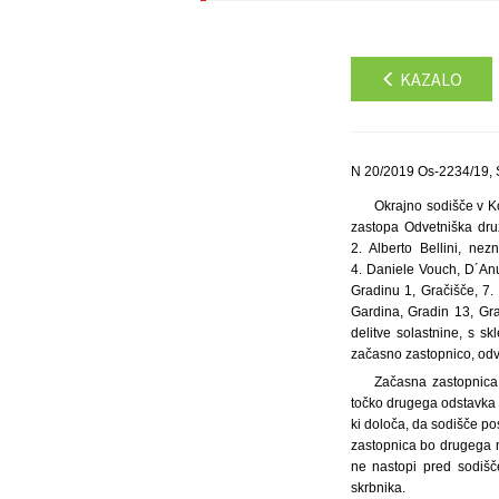
KAZALO
N 20/2019 Os-2234/19, 
Okrajno sodišče v K
zastopa Odvetniška druž
2. Alberto Bellini, nez
4. Daniele Vouch, D´Anun
Gradinu 1, Gračišče, 7. 
Gardina, Gradin 13, Gra
delitve solastnine, s 
začasno zastopnico, odv
Začasna zastopnica 
točko drugega odstavka
ki določa, da sodišče p
zastopnica bo drugega n
ne nastopi pred sodišč
skrbnika.