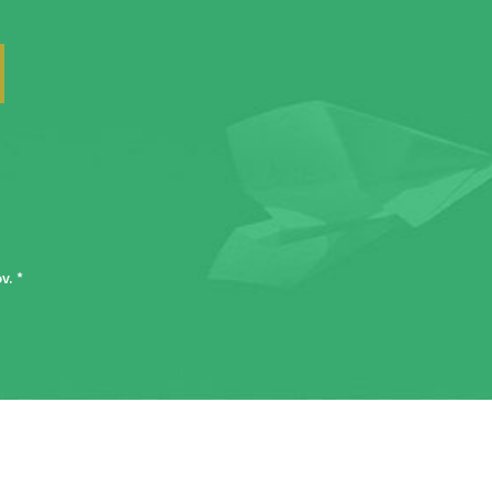
ov
. *