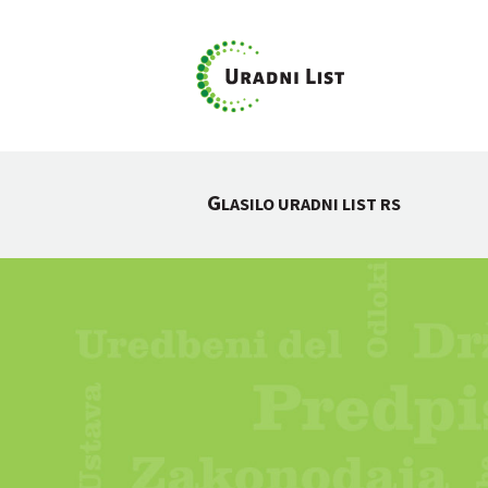
G
LASILO URADNI LIST RS