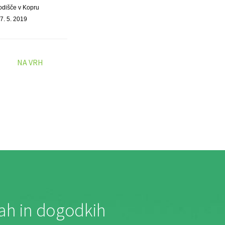
odišče v Kopru
7. 5. 2019
NA VRH
jah in dogodkih