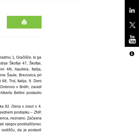
adinu 1, Gračišče, ki ga
nje Škofije 47, Škofije,
 4/b, Aquileia, Italija,
rene Šaule, Brezovica pri
8, Trst, Italija, 9. Deni
 Dobrovo v Brdih, zaradi
bertu Bellini postavilo
 82. člena v zvezi s 4.
ravdnem postopku – ZNP,
ščenca, neznano. Začasna
 ali njegov pooblaščenec
sodišču, da je postavil