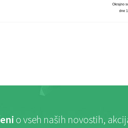
Okrajno s
dne 1
eni
o vseh naših novostih, akci