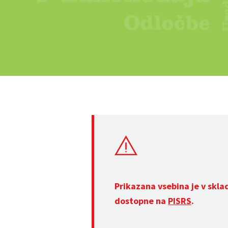
Prikazana vsebina je v skla
dostopne na
PISRS
.