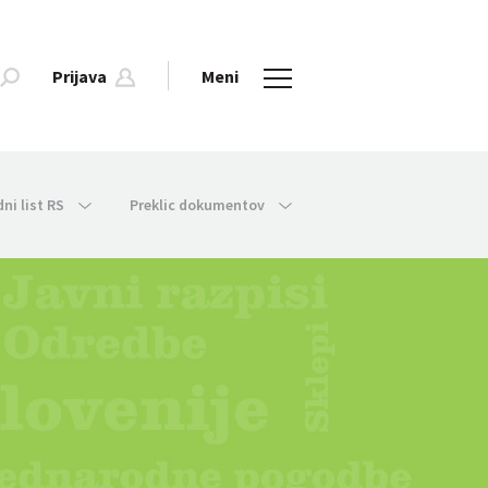
Prijava
Meni
dni list RS
Preklic dokumentov