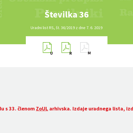
Številka 36
Uradni list RS, št. 36/2019 z dne 7. 6. 2019
du s 33. členom
ZoUL
arhivska. Izdaje uradnega lista, iz