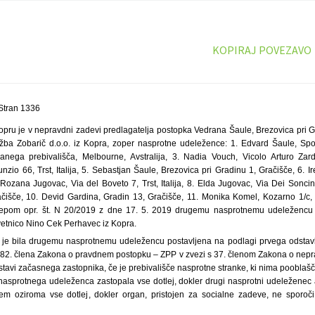
KOPIRAJ POVEZAVO
Stran 1336
opru je v nepravdni zadevi predlagatelja postopka Vedrana Šaule, Brezovica pri Gr
ba Zobarič d.o.o. iz Kopra, zoper nasprotne udeležence: 1. Edvard Šaule, Spod
nanega prebivališča, Melbourne, Avstralija, 3. Nadia Vouch, Vicolo Arturo Zardini
zio 66, Trst, Italija, 5. Sebastjan Šaule, Brezovica pri Gradinu 1, Gračišče, 6. I
Rozana Jugovac, Via del Boveto 7, Trst, Italija, 8. Elda Jugovac, Via Dei Soncini 6
čišče, 10. Devid Gardina, Gradin 13, Gračišče, 11. Monika Komel, Kozarno 1/c,
sklepom opr. št. N 20/2019 z dne 17. 5. 2019 drugemu nasprotnemu udeležencu Al
etnico Nino Cek Perhavec iz Kopra.
je bila drugemu nasprotnemu udeležencu postavljena na podlagi prvega odstavka
 82. člena Zakona o pravdnem postopku – ZPP v zvezi s 37. členom Zakona o nep
ostavi začasnega zastopnika, če je prebivališče nasprotne stranke, ki nima poobla
asprotnega udeleženca zastopala vse dotlej, dokler drugi nasprotni udeleženec
em oziroma vse dotlej, dokler organ, pristojen za socialne zadeve, ne sporoči 