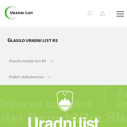
G
LASILO URADNI LIST RS
Glasilo Uradni list RS
Preklic dokumentov