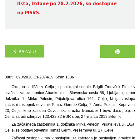
lista, izdane po 28.2.2026, so dostopne
na
PISRS
.
KAZALO
0085 I 890/2018 Os-2074/19, Stran 1336
Okrajno sodišče v Celju je po okrajni sodnici Brigiti Trnovšek Pinter v
izvršilni zadevi upnice Abanke d.d., Slovenska cesta 58, Ljubljana, zoper
dolžnika: 1. Mirko Petecin, Prijateljeva ulica 16/a, Celje, ki ga zastopa
začasni zastopnik odvetnik Tomaž Germ iz Celja; 2. Anna Petecin, Koprivnici
23, Celje, ki jo zastopa Odvetniška družba Ivančić & Trbovc d.o.o., o.p. iz
Celja, zaradi izterjave 123.422,82 EUR s pp, 27. marca 2019 sklenilo:
Za začasnega zastopnika 1. dolžnika Mirka Petecin, Prijateljeva ul. 16/a,
Celje, se postavi odvetnik Tomaž Germ, Prešernova ul. 27, Celje.
Začasni zastopnik ima v postopku, za katerega je postavljen, pravice in