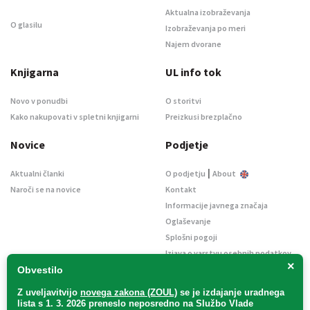
Aktualna izobraževanja
O glasilu
Izobraževanja po meri
Najem dvorane
Knjigarna
UL info tok
Novo v ponudbi
O storitvi
Kako nakupovati v spletni knjigarni
Preizkusi brezplačno
Novice
Podjetje
|
Aktualni članki
O podjetju
About
Naroči se na novice
Kontakt
Informacije javnega značaja
Oglaševanje
Splošni pogoji
Izjava o varstvu osebnih podatkov
×
E-dražbe
Obvestilo
Z uveljavitvijo
novega zakona (ZOUL)
se je
izdajanje uradnega
lista s 1. 3. 2026 preneslo
neposredno
na Službo Vlade