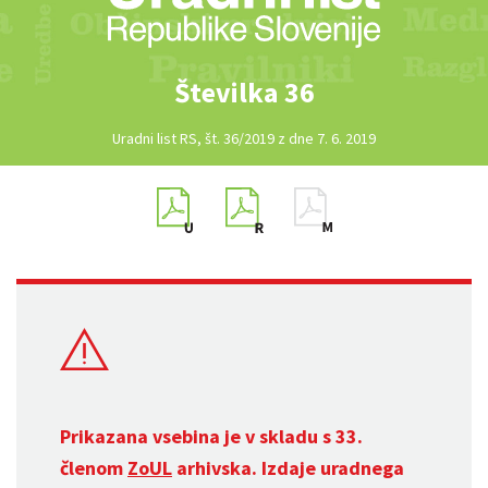
Številka 36
Uradni list RS, št. 36/2019 z dne 7. 6. 2019
Prikazana vsebina je v skladu s 33.
členom
ZoUL
arhivska. Izdaje uradnega