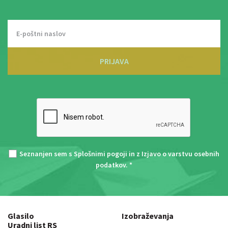
PRIJAVA
Seznanjen sem s
Splošnimi pogoji
in z
Izjavo o varstvu osebnih
podatkov
. *
Glasilo
Izobraževanja
Uradni list RS