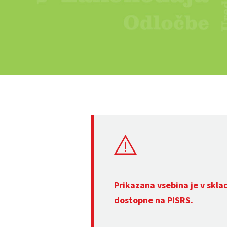
Prikazana vsebina je v skla
dostopne na
PISRS
.