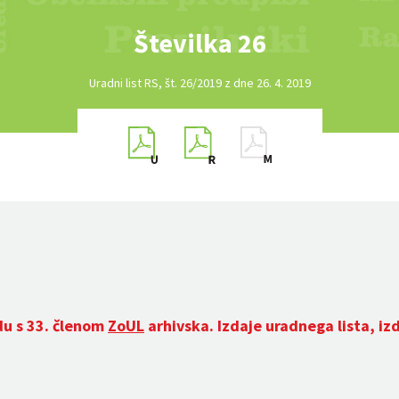
Številka 26
Uradni list RS, št. 26/2019 z dne 26. 4. 2019
du s 33. členom
ZoUL
arhivska. Izdaje uradnega lista, iz