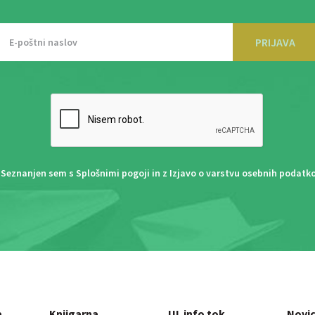
PRIJAVA
Seznanjen sem s
Splošnimi pogoji
in z
Izjavo o varstvu osebnih podatk
a
Knjigarna
UL info tok
Novi