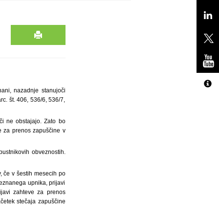
nani, nazadnje stanujoči
rc. št. 406, 536/6, 536/7,
i ne obstajajo. Zato bo
e za prenos zapuščine v
pustnikovih obveznostih.
, če v šestih mesecih po
eznanega upnika, prijavi
ijavi zahteve za prenos
ačetek stečaja zapuščine