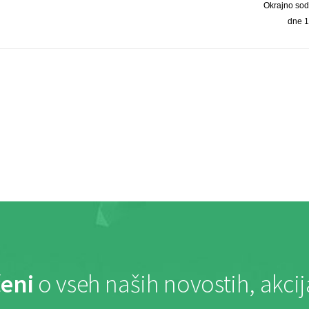
Okrajno sod
dne 1
eni
o vseh naših novostih, akci