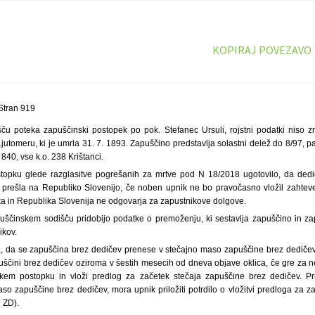
KOPIRAJ POVEZAVO
Stran 919
šču poteka zapuščinski postopek po pok. Stefanec Ursuli, rojstni podatki niso z
 Ljutomeru, ki je umrla 31. 7. 1893. Zapuščino predstavlja solastni delež do 8/97, pa
840, vse k.o. 238 Krištanci.
topku glede razglasitve pogrešanih za mrtve pod N 18/2018 ugotovilo, da dedič
 prešla na Republiko Slovenijo, če noben upnik ne bo pravočasno vložil zahtev
a in Republika Slovenija ne odgovarja za zapustnikove dolgove.
puščinskem sodišču pridobijo podatke o premoženju, ki sestavlja zapuščino in za
ikov.
, da se zapuščina brez dedičev prenese v stečajno maso zapuščine brez dedičev
uščini brez dedičev oziroma v šestih mesecih od dneva objave oklica, če gre za n
kem postopku in vloži predlog za začetek stečaja zapuščine brez dedičev. Pr
so zapuščine brez dedičev, mora upnik priložiti potrdilo o vložitvi predloga za z
 ZD).