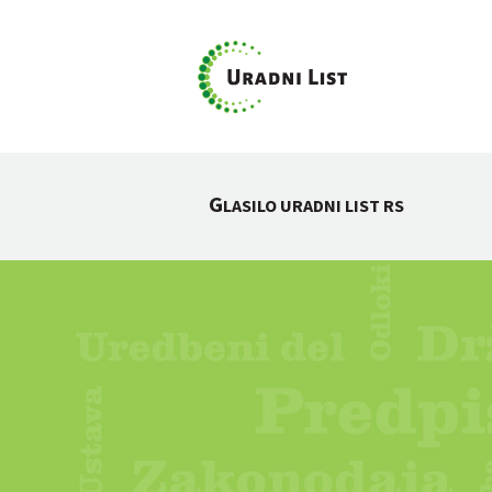
G
LASILO URADNI LIST RS