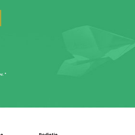
ov
. *
ce
Podjetje