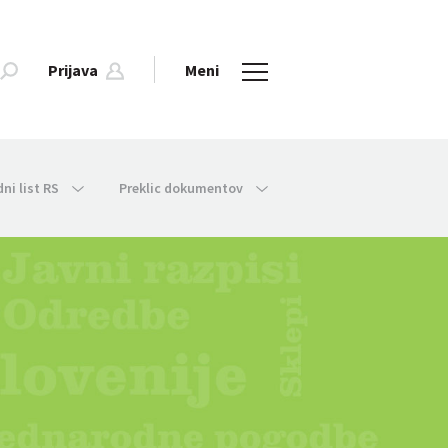
Prijava
Meni
dni list RS
Preklic dokumentov