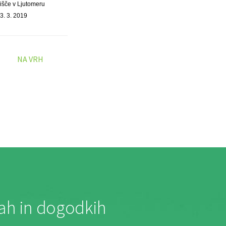
išče v Ljutomeru
3. 3. 2019
NA VRH
jah in dogodkih