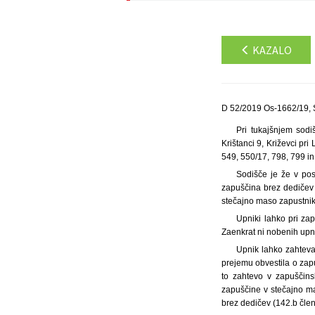
KAZALO
D 52/2019 Os-1662/19, 
Pri tukajšnjem sodi
Krištanci 9, Križevci pri
549, 550/17, 798, 799 in 
Sodišče je že v pos
zapuščina brez dedičev
stečajno maso zapustnik
Upniki lahko pri za
Zaenkrat ni nobenih upn
Upnik lahko zahteva
prejemu obvestila o zap
to zahtevo v zapuščins
zapuščine v stečajno ma
brez dedičev (142.b člen