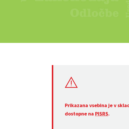
Prikazana vsebina je v skla
dostopne na
PISRS
.