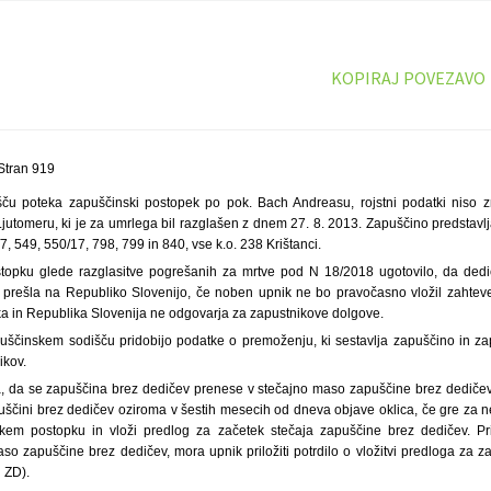
KOPIRAJ POVEZAVO
Stran 919
šču poteka zapuščinski postopek po pok. Bach Andreasu, rojstni podatki niso z
i Ljutomeru, ki je za umrlega bil razglašen z dnem 27. 8. 2013. Zapuščino predstavlj
/7, 549, 550/17, 798, 799 in 840, vse k.o. 238 Krištanci.
topku glede razglasitve pogrešanih za mrtve pod N 18/2018 ugotovilo, da dedič
 prešla na Republiko Slovenijo, če noben upnik ne bo pravočasno vložil zahtev
a in Republika Slovenija ne odgovarja za zapustnikove dolgove.
puščinskem sodišču pridobijo podatke o premoženju, ki sestavlja zapuščino in za
ikov.
, da se zapuščina brez dedičev prenese v stečajno maso zapuščine brez dedičev
uščini brez dedičev oziroma v šestih mesecih od dneva objave oklica, če gre za n
kem postopku in vloži predlog za začetek stečaja zapuščine brez dedičev. Pr
so zapuščine brez dedičev, mora upnik priložiti potrdilo o vložitvi predloga za z
 ZD).