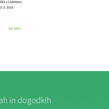
išče v Ljutomeru
3. 3. 2019
NA VRH
jah in dogodkih