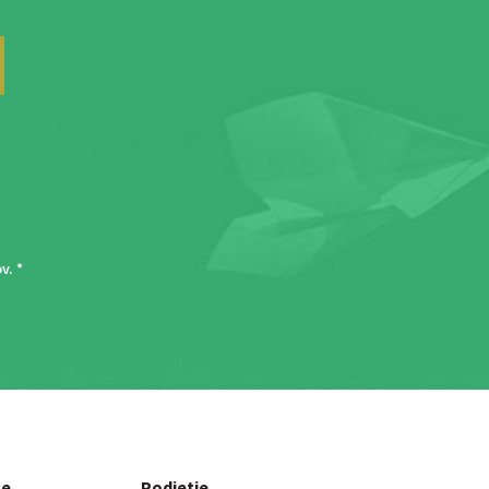
ov
. *
ce
Podjetje