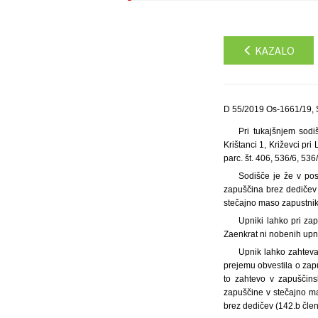
KAZALO
D 55/2019 Os-1661/19, 
Pri tukajšnjem sodi
Krištanci 1, Križevci pr
parc. št. 406, 536/6, 536
Sodišče je že v pos
zapuščina brez dedičev
stečajno maso zapustnik
Upniki lahko pri za
Zaenkrat ni nobenih upn
Upnik lahko zahteva
prejemu obvestila o zap
to zahtevo v zapuščins
zapuščine v stečajno ma
brez dedičev (142.b člen