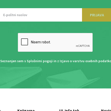
PRIJAVA
Seznanjen sem s
Splošnimi pogoji
in z
Izjavo o varstvu osebnih podatk
a
Knjigarna
UL info tok
Novi