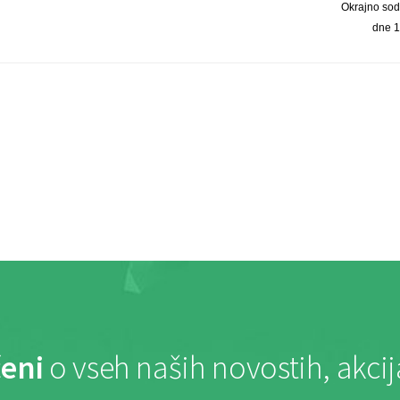
Okrajno sod
dne 1
eni
o vseh naših novostih, akci