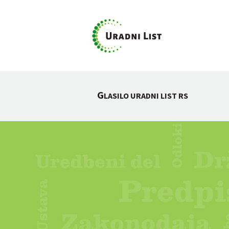
G
LASILO URADNI LIST RS