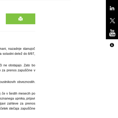
nani, nazadnje stanujoč
a solastni delež do 8/97,
i ne obstajajo. Zato bo
e za prenos zapuščine v
pustnikovih obveznostih.
, če v šestih mesecih po
eznanega upnika, prijavi
ijavi zahteve za prenos
ačetek stečaja zapuščine