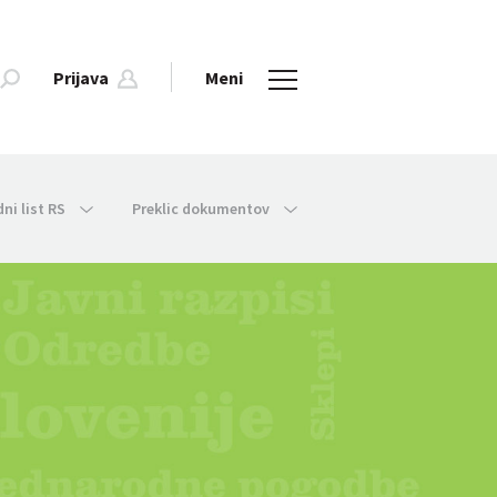
Prijava
Meni
dni list RS
Preklic dokumentov