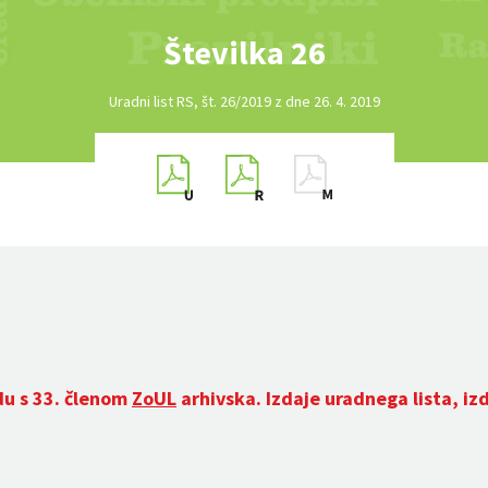
Številka 26
Uradni list RS, št. 26/2019 z dne 26. 4. 2019
du s 33. členom
ZoUL
arhivska. Izdaje uradnega lista, iz