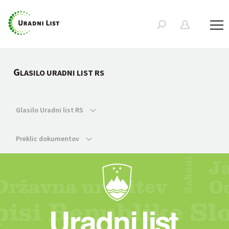
G
LASILO URADNI LIST RS
Glasilo Uradni list RS
Preklic dokumentov