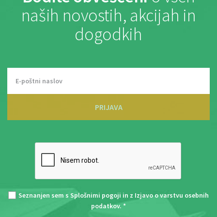
naših novostih, akcijah in
dogodkih
PRIJAVA
Seznanjen sem s
Splošnimi pogoji
in z
Izjavo o varstvu osebnih
podatkov
. *