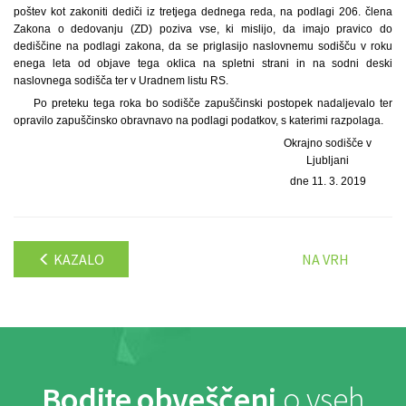
poštev kot zakoniti dediči iz tretjega dednega reda, na podlagi 206. člena
Zakona o dedovanju (ZD) poziva vse, ki mislijo, da imajo pravico do
dediščine na podlagi zakona, da se priglasijo naslovnemu sodišču v roku
enega leta od objave tega oklica na spletni strani in na sodni deski
naslovnega sodišča ter v Uradnem listu RS.
Po preteku tega roka bo sodišče zapuščinski postopek nadaljevalo ter
opravilo zapuščinsko obravnavo na podlagi podatkov, s katerimi razpolaga.
Okrajno sodišče v
Ljubljani
dne 11. 3. 2019
KAZALO
NA VRH
Bodite obveščeni
o vseh