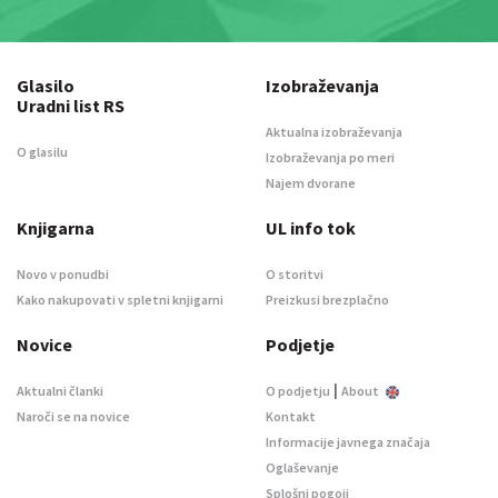
Glasilo
Izobraževanja
Uradni list RS
Aktualna izobraževanja
O glasilu
Izobraževanja po meri
Najem dvorane
Knjigarna
UL info tok
Novo v ponudbi
O storitvi
Kako nakupovati v spletni knjigarni
Preizkusi brezplačno
Novice
Podjetje
|
Aktualni članki
O podjetju
About
Naroči se na novice
Kontakt
Informacije javnega značaja
Oglaševanje
Splošni pogoji