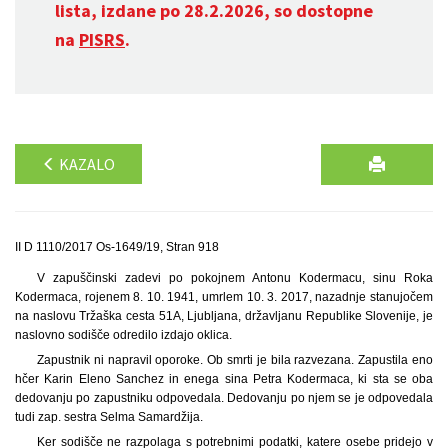
lista, izdane po 28.2.2026, so dostopne
na
PISRS
.
KAZALO
II D 1110/2017 Os-1649/19, Stran 918
V zapuščinski zadevi po pokojnem Antonu Kodermacu, sinu Roka
Kodermaca, rojenem 8. 10. 1941, umrlem 10. 3. 2017, nazadnje stanujočem
na naslovu Tržaška cesta 51A, Ljubljana, državljanu Republike Slovenije, je
naslovno sodišče odredilo izdajo oklica.
Zapustnik ni napravil oporoke. Ob smrti je bila razvezana. Zapustila eno
hčer Karin Eleno Sanchez in enega sina Petra Kodermaca, ki sta se oba
dedovanju po zapustniku odpovedala. Dedovanju po njem se je odpovedala
tudi zap. sestra Selma Samardžija.
Ker sodišče ne razpolaga s potrebnimi podatki, katere osebe pridejo v