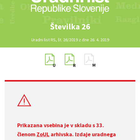
Številka 26
Uradni list RS, št. 26/2019 z dne 26. 4. 2019
Prikazana vsebina je v skladu s 33.
členom
ZoUL
arhivska. Izdaje uradnega