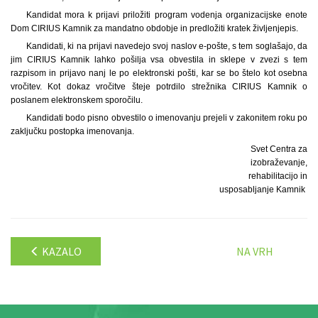
Kandidat mora k prijavi priložiti program vodenja organizacijske enote
Dom CIRIUS Kamnik za mandatno obdobje in predložiti kratek življenjepis.
Kandidati, ki na prijavi navedejo svoj naslov e-pošte, s tem soglašajo, da
jim CIRIUS Kamnik lahko pošilja vsa obvestila in sklepe v zvezi s tem
razpisom in prijavo nanj le po elektronski pošti, kar se bo štelo kot osebna
vročitev. Kot dokaz vročitve šteje potrdilo strežnika CIRIUS Kamnik o
poslanem elektronskem sporočilu.
Kandidati bodo pisno obvestilo o imenovanju prejeli v zakonitem roku po
zaključku postopka imenovanja.
Svet Centra za
izobraževanje,
rehabilitacijo in
usposabljanje Kamnik
KAZALO
NA VRH