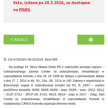
lista, izdane po 28.2.2026, so dostopne
na
PISRS
.
KAZALO
Št. 110-47/2019/1 Ob-2015/19, Stran 906
Na podlagi 19. člena Sklepa Vlade RS o ustanovitvi javnega vzgojno –
izobraževalnega zavoda Center za izobraževanje, rehabilitacijo in
usposabljanje Kamnik, z dne 28. 10. 2008 ter Sklepa o spremembah sklepa
z dne 27. 7. 2010 in 48., 53., 53a., 99., 107a. in 145. Zakona o organizaciji in
financiranju vzgoje in izobraževanja (Uradni list RS, št. 16/07 – uradno
prečiščeno besedilo, 36/08, 58/09, 64/09 – popr., 65/09 – popr., 20/11, 40/12
– ZUJF, 57/12 – ZPCP-2D, 47/15, 46/16, 49/16 – popr. in 25/17 – ZVaj), Svet
Centra za izobraževanje, rehabilitacijo in usposabljanje Kamnik (v
nadaljevanju CIRIUS Kamnik) razpisuje delovno mesto