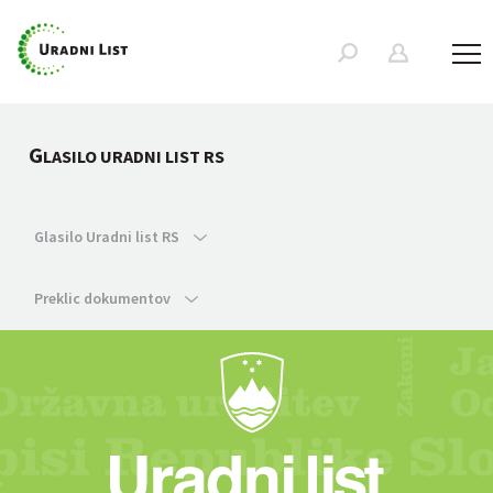
G
LASILO URADNI LIST RS
Glasilo Uradni list RS
Preklic dokumentov