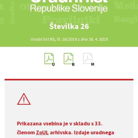
Številka 26
Uradni list RS, št. 26/2019 z dne 26. 4. 2019
Prikazana vsebina je v skladu s 33.
členom
ZoUL
arhivska. Izdaje uradnega