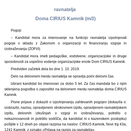
ravnatelja
Doma CIRIUS Kamnik (m/ž)
Pogoji:
– Kandidat mora za imenovanje na funkcijo ravnatelja izpolnjevati
pogoje v skladu z Zakonom o organizaciji in financiranju vzgoje in
izobraževanja (ZOFVI).
– Kandidat mora imeti pedagoške, vodstvene, organizacijske in druge
sposobnosti za uspešno vodenje organizacijske enote Dom CIRIUS Kamnik.
Predviden začetek dela bo dne 1. 10. 2019.
Delo na delovnem mestu ravnatelja se opravlja polni delovni čas.
lzbrani kandidat bo imenovan za dobo 5 let. Za čas mandata bo z njim
sklenjena pogodba o zaposlitvi na delovnem mestu ravnatelja doma CIRIUS
Kamnik.
Pisne prijave z dokazili o izpolnjevanju zahtevanih pogojev (dokazila o:
izobrazbi, nazivu, opravljenem strokovnem izpitu, opravljenem ravnateljskem
izpitu, delovnih izkušnjah v vzgoji in izobraževanju, potrdilo o
nekaznovanosti in potrdilo sodišča, da kandidat ni v kazenskem postopku)
pošljite v 12 dneh po objavi razpisa na naslov: CIRIUS Kamnik, Novi trg 43a,
1241 Kamnik, z oznako »Prijava na razpis za ravnatelja«.