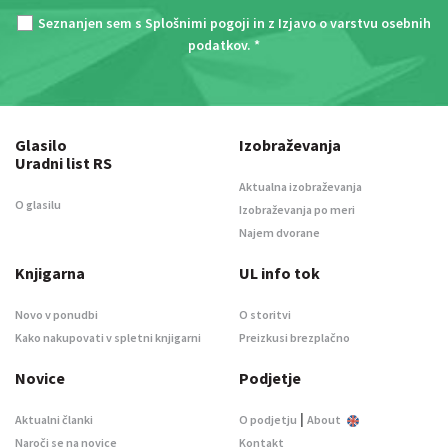
Seznanjen sem s
Splošnimi pogoji
in z
Izjavo o varstvu osebnih
podatkov
. *
Glasilo
Izobraževanja
Uradni list RS
Aktualna izobraževanja
O glasilu
Izobraževanja po meri
Najem dvorane
Knjigarna
UL info tok
Novo v ponudbi
O storitvi
Kako nakupovati v spletni knjigarni
Preizkusi brezplačno
Novice
Podjetje
|
Aktualni članki
O podjetju
About
Naroči se na novice
Kontakt