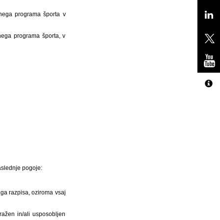
tnega programa športa v
nega programa športa, v
naslednje pogoje:
ega razpisa, oziroma vsaj
ražen in/ali usposobljen