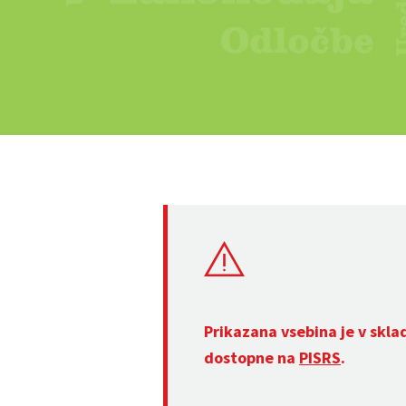
Prikazana vsebina je v skla
dostopne na
PISRS
.