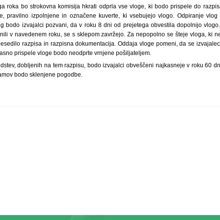
a roka bo strokovna komisija hkrati odprla vse vloge, ki bodo prispele do razpi
e, pravilno izpolnjene in označene kuverte, ki vsebujejo vlogo. Odpiranje vlog
g bodo izvajalci pozvani, da v roku 8 dni od prejetega obvestila dopolnijo vlogo.
lnili v navedenem roku, se s sklepom zavržejo. Za nepopolno se šteje vloga, ki 
 besedilo razpisa in razpisna dokumentacija. Oddaja vloge pomeni, da se izvajalec 
asno prispele vloge bodo neodprte vrnjene pošiljateljem.
redstev, dobljenih na tem razpisu, bodo izvajalci obveščeni najkasneje v roku 60 dn
gramov bodo sklenjene pogodbe.