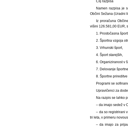
Cilj razpisa
Namen razpisa je s
Občini Sežana (Uradni lis
Iz proračuna Občin
višini 126.581,00 EUR, 
1. Prostočasna šport
2. Športna vzgoja ot
3. Vrhunski šport,
4. Šport starejših,
6. Organiziranost v š
7. Delovanje športn
8. Športne prireditve
Programi se sofinan
Upravičenci za dodel
Na razpis se lahko pr
– da imajo sedež v 
– da so registrirani
tri leta, v primeru novou
– da imajo za prija