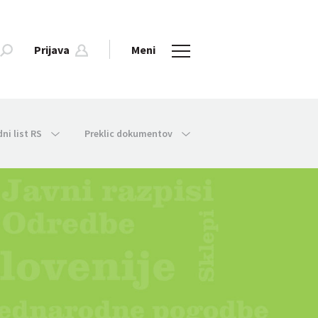
Prijava
Meni
dni list RS
Preklic dokumentov