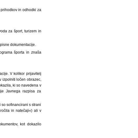
r prihodkov in odhodki za
da za šport, turizem in
azpisne dokumentacije.
rograma športa in znaša
ije. V kolikor prijavitelj
 izpolniti ločen obrazec,
kazila, ki so navedena v
cije Javnega razpisa za
so sofinancirani s strani
čila in natečaji«) ali v
kumentov, kot dokazilo