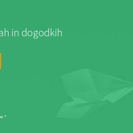
jah in dogodkih
ov
. *