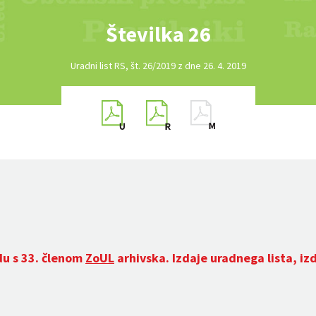
Številka 26
Uradni list RS, št. 26/2019 z dne 26. 4. 2019
du s 33. členom
ZoUL
arhivska. Izdaje uradnega lista, iz