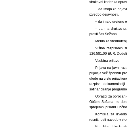
strokovni kader za opravl
– da imajo za prijav
izvedbo dejavnosti,
– da imajo urejeno e
– da ima društvo pr
prosti čas Sežana.
Merila za vrednotenj
Višina razpisanih 
126.581,00 EUR. Dodelje
Vsebina prijave
Prijava na javni raz
prijavlja več športnih p
glede na vrsto prijavlj
razpisni dokumentaciji
sofinanciranje programo
Obrazci za poročanje
Občine Sežana, so dosto
sprejemni pisarni Občin
Komisija za izvedb
resničnosti navedb v vlog
Kraj, kjer lahko izv