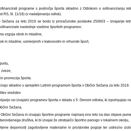
ofinancirati programe s področja športa skladno z Odlokom o sofinanciranju le
t RS, št. 11/18) (v nadaljevanju odlok).
e Sežana za leto 2019 se bodo iz proračunske postavke 250603 – Izvajanje let
sofinancirale naslednje vsebine športnih programov:
na vzgoja otrok in mladine,
rok in mladine, usmerjenih v kakovostni in vrhunski šport,
portu,
e zveze,
 in promocija športa.
cirajo skladno s sprejetim Letnim programom športa v Občini Sežana za leto 2019.
itev sredstev
ijavijo vsi izvajalci programov športa v skladu s 5. členom odloka, ki izpolnjujejo 
Občini Sežana,
 v Občini Sežana in izvajajo športne programe najmanj eno leto na dan objave javn
stanovljenega društva, ki bi izvajal že obstoječo športno panogo v lokalnem okolju,
vljene dejavnosti zagotovljene materialne in prostorske pogoje ter ustrezno izob