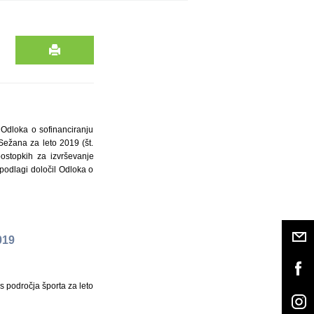
 Odloka o sofinanciranju
Sežana za leto 2019 (št.
ostopkih za izvrševanje
 podlagi določil Odloka o
019
 področja športa za leto