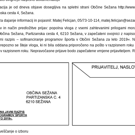
cija je od dneva objave dosegljiva na spletni strani Občine Sežana http://www
ska cesta 4, Sežana.
za dajanje informacij in pojasnil: Matej Felicjan, 05/73-10-114, matej.felicjan@seza
v in način predložitve prijav: popolna vloga z vsemi zahtevanimi prilogami mor
bčina Sežana, Partizanska cesta 4, 6210 Sežana, v zapečateni ovojnici z napiso
vni razpis – sofinanciranje programov športa v Občini Sežana za leto 2019«. Na
prepozno se šteje vloga, ki ni bila oddana priporočeno na pošto v razpisnem roku 
v razpisnem roku. Nepravočasne prijave bodo zapečatene vrnjene prijaviteljem. Ro
veščanje o izboru