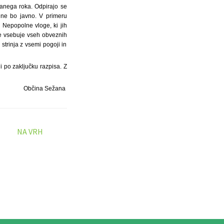
sanega roka. Odpirajo se
 ne bo javno. V primeru
 Nepopolne vloge, ki jih
ne vsebuje vseh obveznih
strinja z vsemi pogoji in
i po zaključku razpisa. Z
Občina Sežana
NA VRH