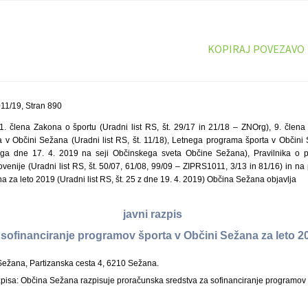
KOPIRAJ POVEZAVO
11/19, Stran 890
1. člena Zakona o športu (Uradni list RS, št. 29/17 in 21/18 – ZNOrg), 9. člena
 v Občini Sežana (Uradni list RS, št. 11/18), Letnega programa športa v Občini 
ega dne 17. 4. 2019 na seji Občinskega sveta Občine Sežana), Pravilnika o p
enije (Uradni list RS, št. 50/07, 61/08, 99/09 – ZIPRS1011, 3/13 in 81/16) in na
za leto 2019 (Uradni list RS, št. 25 z dne 19. 4. 2019) Občina Sežana objavlja
javni razpis
 sofinanciranje programov športa v Občini Sežana za leto 2
Sežana, Partizanska cesta 4, 6210 Sežana.
pisa: Občina Sežana razpisuje proračunska sredstva za sofinanciranje programov s