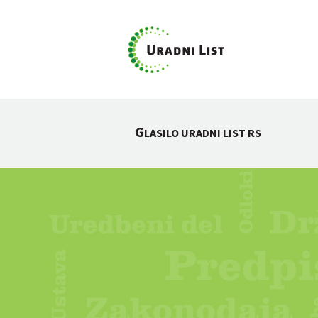
G
LASILO URADNI LIST RS