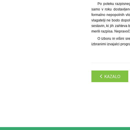
Po poteku razpisneg
samo v roku dostavljen
formalno nepopolnih vlo
vlagatelji ne bodo dopo
sestavin, ki jih zahteva
merili razpisa. Nepravoč
O izboru in višini s
izbranimi izvajalci pro
KAZALO