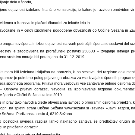
janje dela v športu,
ljene dejavnosti izdelano finančno konstrukcijo, iz katere je razviden predviden vi
videnco o članstvu in plačani članarini za tekoče leto in
avočasne in v celoti izpolnjene pogodbene obveznosti do Občine Sežana in Zavo
e programov športa in izbor dejavnosti na vseh področjih športa so sestavni del r
sredstev je zagotovljena na proračunski postavki 250603 – Izvajanje letnega p
na sredstva morajo biti porabljena do 31. 12. 2019.
pis mora biti izdelana izključno na obrazcih, ki so sestavni del razpisne dokumentac
rogramov, je potrebno poleg prijavnega obrazca za vse izvajalce športnih programov
enega športnega programa. Prijava mora vsebovati vse zahtevane priloge oziroma do
 – Osnovni prijavni obrazec, Navodila za izpolnjevanje razpisne dokumenta
v športa v Občini Sežana za leto 2019.
 in prav tako navodila glede obveščanja javnosti o programih oziroma projektih, ki 
pni na spletni strani Občine Sežana www.sezana.si (zavihek »Javni razpisi, naro
e Sežana, Partizanska cesta 4, 6210 Sežana.
o postopka javnega razpisa lahko naknadno zahteva še predložitev drugih do
i in priloženih obrazcih.
ajalci dvignejo razpisno dokumentacijo