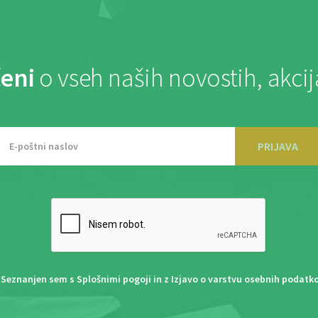
eni
o vseh naših novostih, akci
PRIJAVA
Seznanjen sem s
Splošnimi pogoji
in z
Izjavo o varstvu osebnih podatk