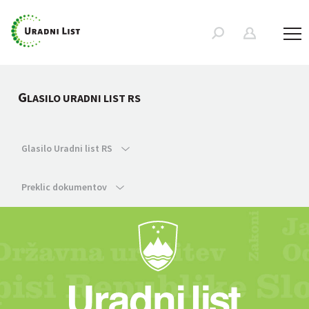
G
LASILO URADNI LIST RS
Glasilo Uradni list RS
Preklic dokumentov