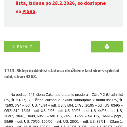
lista, izdane po 28.2.2026, so dostopne
na
PISRS
.
KAZALO
1713. Sklep o ukinitvi statusa družbene lastnine v splošni
rabi, stran 4368.
Na podlagi 247. člena Zakona o urejanju prostora – ZUreP-2 (Uradni list
RS, št. 61/17), 29. člena Zakona o lokalni samoupravi (Uradni list RS, št.
72/93, 6/94 – odl. US, 45/94 – odl. US, 57/94, 14/95, 20/95 – odl. US, 63/95 –
ORZLS19, 73/95 – odl. US, 9/96 – odl. US, 39/96 – odl. US, 44/96 – odl. US,
26/97, 70/97, 10/98, 68/98 – odl. US, 74/98, 12/99 – skl. US, 16/99 – popr.,
59/99 – odl. US, 70/00, 100/00 – skl. US, 28/01 – odl. US, 87/01 – ZSam-1,