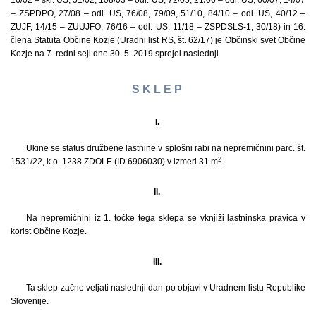
16/02 – skl. US, 51/02, 108/03 – odl. US, 72/05, 21/06 – odl. US, 60/07, 14/07
– ZSPDPO, 27/08 – odl. US, 76/08, 79/09, 51/10, 84/10 – odl. US, 40/12 –
ZUJF, 14/15 – ZUUJFO, 76/16 – odl. US, 11/18 – ZSPDSLS-1, 30/18) in 16.
člena Statuta Občine Kozje (Uradni list RS, št. 62/17) je Občinski svet Občine
Kozje na 7. redni seji dne 30. 5. 2019 sprejel naslednji
S K L E P
I.
Ukine se status družbene lastnine v splošni rabi na nepremičnini parc. št.
2
1531/22, k.o. 1238 ZDOLE (ID 6906030) v izmeri 31 m
.
II.
Na nepremičnini iz 1. točke tega sklepa se vknjiži lastninska pravica v
korist Občine Kozje.
III.
Ta sklep začne veljati naslednji dan po objavi v Uradnem listu Republike
Slovenije.