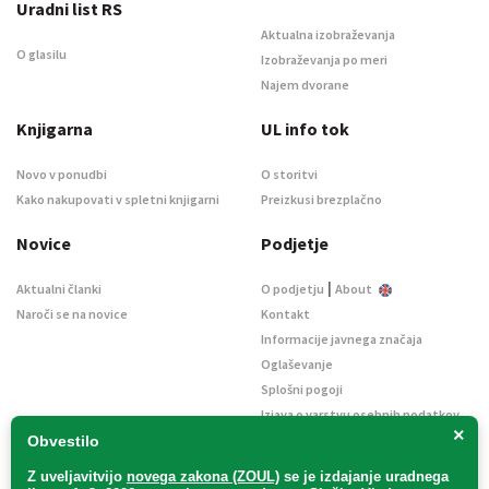
Uradni list RS
Aktualna izobraževanja
O glasilu
Izobraževanja po meri
Najem dvorane
Knjigarna
UL info tok
Novo v ponudbi
O storitvi
Kako nakupovati v spletni knjigarni
Preizkusi brezplačno
Novice
Podjetje
|
Aktualni članki
O podjetju
About
Naroči se na novice
Kontakt
Informacije javnega značaja
Oglaševanje
Splošni pogoji
Izjava o varstvu osebnih podatkov
×
E-dražbe
Obvestilo
Z uveljavitvijo
novega zakona (ZOUL)
se je
izdajanje uradnega