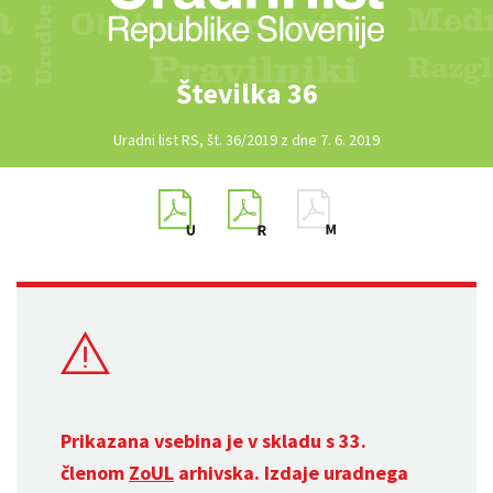
Številka 36
Uradni list RS, št. 36/2019 z dne 7. 6. 2019
Prikazana vsebina je v skladu s 33.
členom
ZoUL
arhivska. Izdaje uradnega