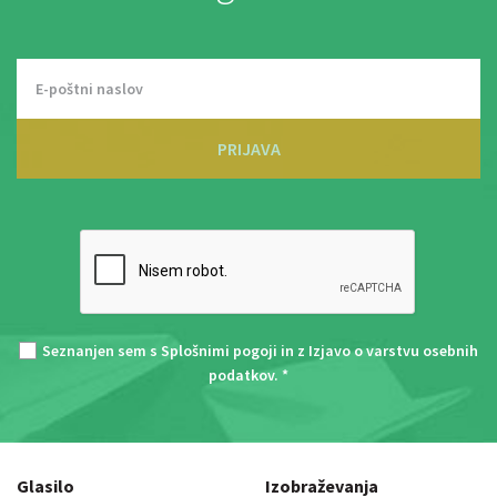
PRIJAVA
Seznanjen sem s
Splošnimi pogoji
in z
Izjavo o varstvu osebnih
podatkov
. *
Glasilo
Izobraževanja