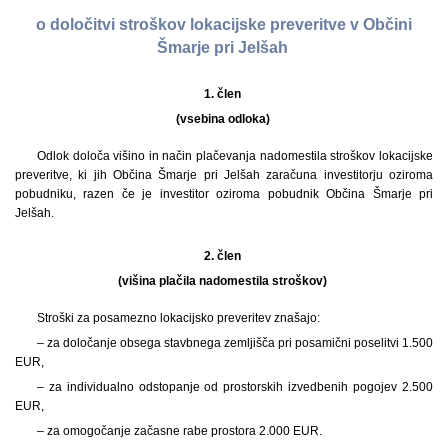
o določitvi stroškov lokacijske preveritve v Občini
Šmarje pri Jelšah
1. člen
(vsebina odloka)
Odlok določa višino in način plačevanja nadomestila stroškov lokacijske
preveritve, ki jih Občina Šmarje pri Jelšah zaračuna investitorju oziroma
pobudniku, razen če je investitor oziroma pobudnik Občina Šmarje pri
Jelšah.
2. člen
(višina plačila nadomestila stroškov)
Stroški za posamezno lokacijsko preveritev znašajo:
– za določanje obsega stavbnega zemljišča pri posamični poselitvi 1.500
EUR,
– za individualno odstopanje od prostorskih izvedbenih pogojev 2.500
EUR,
– za omogočanje začasne rabe prostora 2.000 EUR.