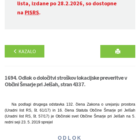
lista, izdane po 28.2.2026, so dostopne
na
PISRS
.
KAZALO
1694. Odlok o določitvi stroškov lokacijske preveritve v
Občini Šmarje pri Jelšah, stran 4337.
Na podlagi drugega odstavka 132. člena Zakona o urejanju prostora
(Uradni list RS, št. 61/17) in 16. člena Statuta Občine Šmarje pri Jelšah
(Uradni list RS, št. 57/17) je Občinski svet Občine Šmarje pri Jelšah na 5.
redni seji 23. 5. 2019 sprejel
O D L O K